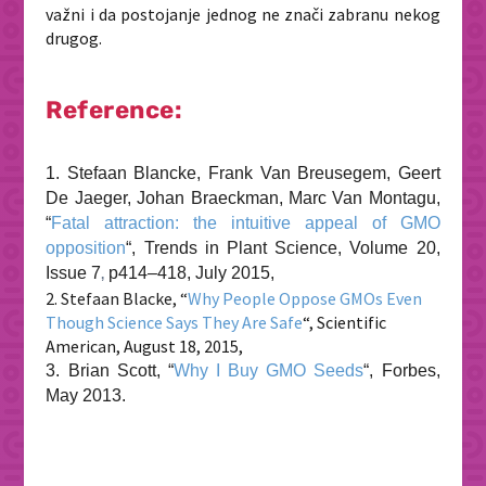
važni i da postojanje jednog ne znači zabranu nekog
drugog.
Reference:
1. Stefaan Blancke, Frank Van Breusegem, Geert
De Jaeger, Johan Braeckman, Marc Van Montagu,
“
Fatal attraction: the intuitive appeal of GMO
opposition
“,
Trends in Plant Science
,
Volume 20,
Issue 7
p414–418, July 2015,
,
2. Stefaan Blacke, “
Why People Oppose GMOs Even
Though Science Says They Are Safe
“,
Scientific
American
, August 18, 2015,
3. Brian Scott, “
Why I Buy GMO Seeds
“,
Forbes
,
May 2013.
Email the