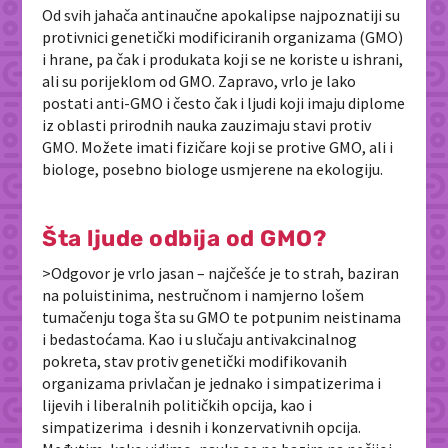
Od svih jahača antinaučne apokalipse najpoznatiji su
protivnici genetički modificiranih organizama (GMO)
i hrane, pa čak i produkata koji se ne koriste u ishrani,
ali su porijeklom od GMO. Zapravo, vrlo je lako
postati anti-GMO i često čak i ljudi koji imaju diplome
iz oblasti prirodnih nauka zauzimaju stavi protiv
GMO. Možete imati fizičare koji se protive GMO, ali i
biologe, posebno biologe usmjerene na ekologiju.
Šta ljude odbija od GMO?
>Odgovor je vrlo jasan – najčešće je to strah, baziran
na poluistinima, nestručnom i namjerno lošem
tumačenju toga šta su GMO te potpunim neistinama
i bedastoćama. Kao i u slučaju antivakcinalnog
pokreta, stav protiv genetički modifikovanih
organizama privlačan je jednako i simpatizerima i
lijevih i liberalnih političkih opcija, kao i
simpatizerima i desnih i konzervativnih opcija.