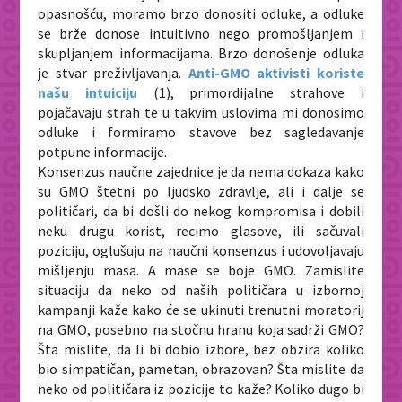
opasnošću, moramo brzo donositi odluke, a odluke
se brže donose intuitivno nego promošljanjem i
skupljanjem informacijama. Brzo donošenje odluka
je stvar preživljavanja.
Anti-GMO aktivisti koriste
našu intuiciju
(1)
, primordijalne strahove i
pojačavaju strah te u takvim uslovima mi donosimo
odluke i formiramo stavove bez sagledavanje
potpune informacije.
Konsenzus naučne zajednice je da nema dokaza kako
su GMO štetni po ljudsko zdravlje, ali i dalje se
političari, da bi došli do nekog kompromisa i dobili
neku drugu korist, recimo glasove, ili sačuvali
poziciju, oglušuju na naučni konsenzus i udovoljavaju
mišljenju masa. A mase se boje GMO. Zamislite
situaciju da neko od naših političara u izbornoj
kampanji kaže kako će se ukinuti trenutni moratorij
na GMO, posebno na stočnu hranu koja sadrži GMO?
Šta mislite, da li bi dobio izbore, bez obzira koliko
bio simpatičan, pametan, obrazovan? Šta mislite da
neko od političara iz pozicije to kaže? Koliko dugo bi