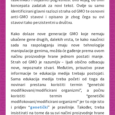
koncepata zadatak za novi tekst. Ovdje su samo
identificirani glavni razlozi straha od GMO te osnovni
anti-GMO stavovi i opisano je zbog čega su ovi
stavovi tako perzistentni u društvu.
Kako dolaze nove generacije GMO koje nemaju
ubačene gene drugih, dalekih vrsta, te kako naučnici
sada na raspolaganju imaju nove tehnologije
manipulacije genima, možda će gađenje prema ovom
načinu proizvodnje hrane jednom postati manje.
Strah od GMO je razumljiv – ljudi obično odbacuju
nove, nepoznate stvari. Međutim, prisustvo prave
informacije te edukacija medija trebaju postojati.
Sama edukacija medija treba početi od toga da
novinari prestanu koristiti termin “genetski
modifikovani/modificirani organizmi”, a počnu
koristiti termin “genetički
modifokovani/modificirani organizmi” jer to nije isto
i pridjev “
genetički
” je pravilnije. Također, treba
insistirati na tome da su svi načini proizvodnje hrane