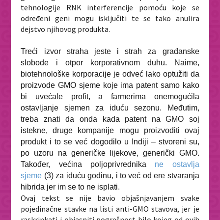
tehnologije RNK interferencije pomoću koje se
određeni geni mogu isključiti te se tako anulira
dejstvo njihovog produkta.
Treći izvor straha jeste i strah za građanske
slobode i otpor korporativnom duhu. Naime,
biotehnološke korporacije je odveć lako optužiti da
proizvode GMO sjeme koje ima patent samo kako
bi uvećale profit, a farmerima onemogućila
ostavljanje sjemen za iduću sezonu. Međutim,
treba znati da onda kada patent na GMO soj
istekne, druge kompanije mogu proizvoditi ovaj
produkt i to se već dogodilo u Indiji – stvoreni su,
po uzoru na generičke lijekove, generički GMO.
Također, većina poljoprivrednika
ne ostavlja
sjeme
(3) za iduću godinu, i to već od ere stvaranja
hibrida jer im se to ne isplati.
Ovaj tekst se nije bavio objašnjavanjem svake
pojedinačne stavke na listi anti-GMO stavova, jer je
raskrinkati i objasniti pogrešnost bilo kojeg od ovih