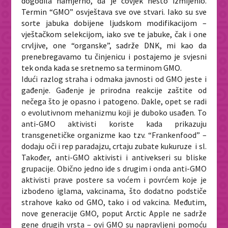
dogodila namjerno, da je čovjek nešto izmijenio.
Termin “GMO” osvještava sve ove stvari. Iako su sve
sorte jabuka dobijene ljudskom modifikacijom –
vještačkom selekcijom, iako sve te jabuke, čak i one
crvljive, one “organske”, sadrže DNK, mi kao da
prenebregavamo tu činjenicu i postajemo je svjesni
tek onda kada se sretnemo sa terminom GMO.
Idući razlog straha i odmaka javnosti od GMO jeste i
gađenje. Gađenje je prirodna reakcije zaštite od
nečega što je opasno i patogeno. Dakle, opet se radi
o evolutivnom mehanizmu koji je duboko usađen. To
anti-GMO aktivisti koriste kada prikazuju
transgenetičke organizme kao tzv. “Frankenfood” –
dodaju oči i rep paradajzu, crtaju zubate kukuruze i sl.
Također, anti-GMO aktivisti i antivekseri su bliske
grupacije. Obično jedno ide s drugim i onda anti-GMO
aktivisti prave postere sa voćem i povrćem koje je
izbodeno iglama, vakcinama, što dodatno podstiče
strahove kako od GMO, tako i od vakcina. Međutim,
nove generacije GMO, poput Arctic Apple ne sadrže
gene drugih vrsta – ovi GMO su napravljeni pomoću