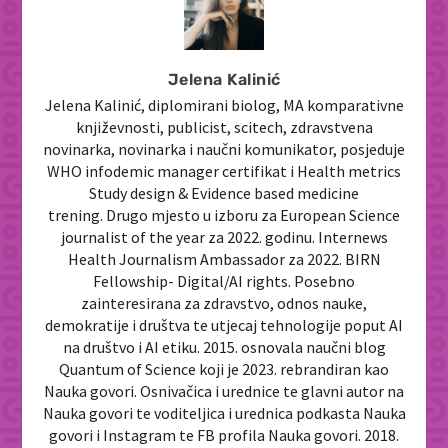
Jelena Kalinić
Jelena Kalinić, diplomirani biolog, MA komparativne
književnosti, publicist, scitech, zdravstvena
novinarka, novinarka i naučni komunikator, posjeduje
WHO infodemic manager certifikat i Health metrics
Study design & Evidence based medicine
trening. Drugo mjesto u izboru za European Science
journalist of the year za 2022. godinu. Internews
Health Journalism Ambassador za 2022. BIRN
Fellowship- Digital/AI rights. Posebno
zainteresirana za zdravstvo, odnos nauke,
demokratije i društva te utjecaj tehnologije poput AI
na društvo i AI etiku. 2015. osnovala naučni blog
Quantum of Science koji je 2023. rebrandiran kao
Nauka govori. Osnivačica i urednice te glavni autor na
Nauka govori te voditeljica i urednica podkasta Nauka
govori i Instagram te FB profila Nauka govori. 2018.