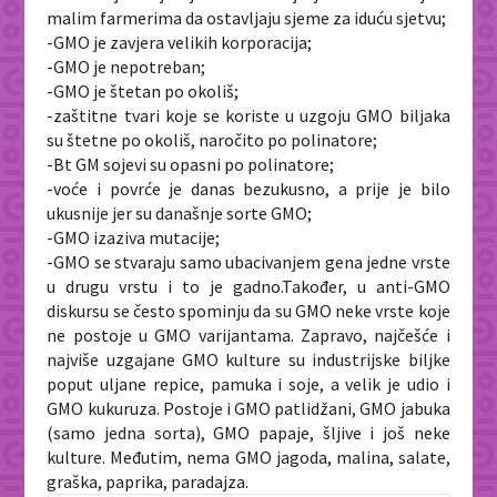
malim farmerima da ostavljaju sjeme za iduću sjetvu;
-GMO je zavjera velikih korporacija;
-GMO je nepotreban;
-GMO je štetan po okoliš;
-zaštitne tvari koje se koriste u uzgoju GMO biljaka
su štetne po okoliš, naročito po polinatore;
-Bt GM sojevi su opasni po polinatore;
-voće i povrće je danas bezukusno, a prije je bilo
ukusnije jer su današnje sorte GMO;
-GMO izaziva mutacije;
-GMO se stvaraju samo ubacivanjem gena jedne vrste
u drugu vrstu i to je gadno.Također, u anti-GMO
diskursu se često spominju da su GMO neke vrste koje
ne postoje u GMO varijantama. Zapravo, najčešće i
najviše uzgajane GMO kulture su industrijske biljke
poput uljane repice, pamuka i soje, a velik je udio i
GMO kukuruza. Postoje i GMO patlidžani, GMO jabuka
(samo jedna sorta), GMO papaje, šljive i još neke
kulture. Međutim, nema GMO jagoda, malina, salate,
graška, paprika, paradajza.