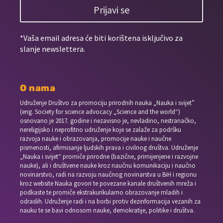
Prijavi se
*Vaša email adresa će biti korištena isključivo za
slanje newslettera.
O nama
Udruženje Društvo za promociju prirodnih nauka „Nauka i svijet”
(eng. Society for science advocacy „Science and the world“)
osnovano je 2017. godine i nezavisno je, nevladino, nestranačko,
nereligijsko i neprofitno udruženje koje se zalaže za podršku
razvoja nauke i obrazovanja, promocije nauke i naučne
pismenosti, afirmisanje ljudskih prava i civilnog društva. Udruženje
„Nauka i svijet“ promiče prirodne (bazične, primijenjene i razvojne
nauke), ali i društvene nauke kroz naučnu komunikaciju i naučno
novinarstvo, radi na razvoju naučnog novinarstva u BiH i regionu
kroz website Nauka govori te povezane kanale društvenih mreža i
podkaste te promiče ekstrakurikularno obrazovanje mladih i
odraslih. Udruženje radi i na borbi protiv dezinformacija vezanih za
nauku te se bavi odnosom nauke, demokratije, politike i društva.