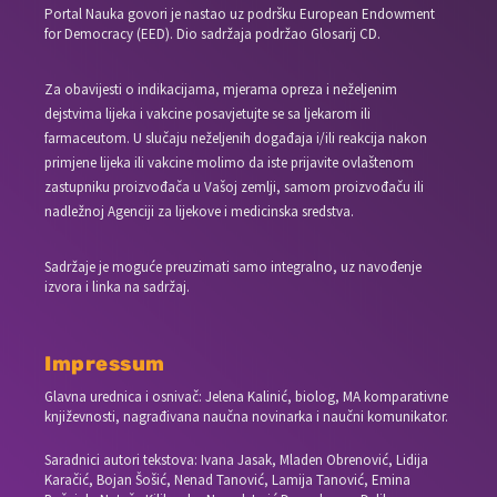
Portal Nauka govori je nastao uz podršku European Endowment
for Democracy (EED). Dio sadržaja podržao Glosarij CD.
Za obavijesti o indikacijama, mjerama opreza i neželjenim
dejstvima lijeka i vakcine posavjetujte se sa ljekarom ili
farmaceutom. U slučaju neželjenih događaja i/ili reakcija nakon
primjene lijeka ili vakcine molimo da iste prijavite ovlaštenom
zastupniku proizvođača u Vašoj zemlji, samom proizvođaču ili
nadležnoj Agenciji za lijekove i medicinska sredstva.
Sadržaje je moguće preuzimati samo integralno, uz navođenje
izvora i linka na sadržaj.
Impressum
Glavna urednica i osnivač: Jelena Kalinić, biolog, MA komparativne
književnosti, nagrađivana naučna novinarka i naučni komunikator.
Saradnici autori tekstova: Ivana Jasak, Mladen Obrenović, Lidija
Karačić, Bojan Šošić, Nenad Tanović, Lamija Tanović, Emina