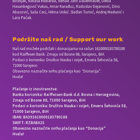
Bošnjak, Nataša Kilibarda, Nenad Jarić Dauenhauer, Delila
Hasanbegović Vukas, Amar Karađuz, Radoslav Dejanović, Dino
Abazović, Saša Ceci, Hilma Unkić. Slađan Tomić, Andrej Madunić i
Lara Pačak.
Podržite naš rad / Support our work
Naš rad možete podržati i donacijama na račun
1610000183780188
kod Raiffesen Bank. Zmaja od Bosne 88, Sarajevo, BiH.
Podaci o korisniku: Društvo Nauka i svijet, Envera Šehovića 58,
71000 Sarajevo
Obavezno naznačite svrhu plaćanja kao “Donacija”.
Hvala!
Plaćanje iz inostranstva:
Banka korisnika: Raiffeisen Bank d.d. Bosna i Hercegovina,
Zmaja od Bosne 88, 71000 Sarajevo, BiH
Podaci o korisniku: Društvo Nauka i svijet, Envera Šehovića 58,
71000 Sarajevo, BiH
IBAN: BA391610000183780188
SWIFT: RZBABA2S
Obavezno naznačite svrhu plaćanja kao “Donacija”
Hvala!