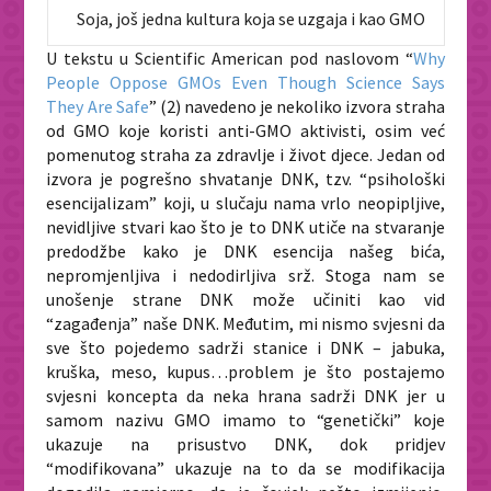
Soja, još jedna kultura koja se uzgaja i kao GMO
U tekstu u
Scientific American
pod naslovom “
Why
People Oppose GMOs Even Though Science Says
They Are Safe
”
(2)
navedeno je nekoliko izvora straha
od GMO koje koristi anti-GMO aktivisti, osim već
pomenutog straha za zdravlje i život djece. Jedan od
izvora je pogrešno shvatanje DNK, tzv. “psihološki
esencijalizam” koji, u slučaju nama vrlo neopipljive,
nevidljive stvari kao što je to DNK utiče na stvaranje
predodžbe kako je DNK esencija našeg bića,
nepromjenljiva i nedodirljiva srž. Stoga nam se
unošenje strane DNK može učiniti kao vid
“zagađenja” naše DNK. Međutim, mi nismo svjesni da
sve što pojedemo sadrži stanice i DNK – jabuka,
kruška, meso, kupus…problem je što postajemo
svjesni koncepta da neka hrana sadrži DNK jer u
samom nazivu GMO imamo to “genetički” koje
ukazuje na prisustvo DNK, dok pridjev
“modifikovana” ukazuje na to da se modifikacija