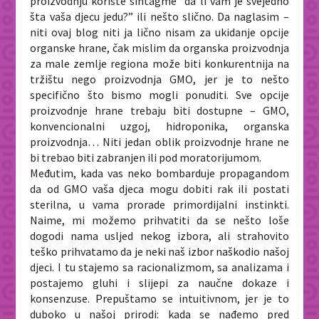
proizvodnju koriste sintagme “da li vam je svejedno
šta vaša djecu jedu?” ili nešto slično. Da naglasim –
niti ovaj blog niti ja lično nisam za ukidanje opcije
organske hrane, čak mislim da organska proizvodnja
za male zemlje regiona može biti konkurentnija na
tržištu nego proizvodnja GMO, jer je to nešto
specifično što bismo mogli ponuditi. Sve opcije
proizvodnje hrane trebaju biti dostupne – GMO,
konvencionalni uzgoj, hidroponika, organska
proizvodnja… Niti jedan oblik proizvodnje hrane ne
bi trebao biti zabranjen ili pod moratorijumom.
Međutim, kada vas neko bombarduje propagandom
da od GMO vaša djeca mogu dobiti rak ili postati
sterilna, u vama prorade primordijalni instinkti.
Naime, mi možemo prihvatiti da se nešto loše
dogodi nama usljed nekog izbora, ali strahovito
teško prihvatamo da je neki naš izbor naškodio našoj
djeci. I tu stajemo sa racionalizmom, sa analizama i
postajemo gluhi i slijepi za naučne dokaze i
konsenzuse. Prepuštamo se intuitivnom, jer je to
duboko u našoj prirodi: kada se nađemo pred