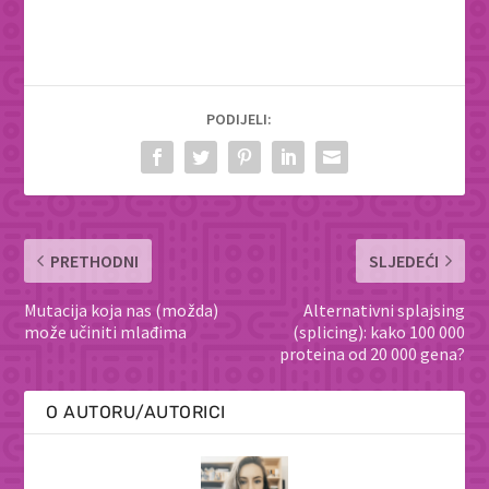
author
Stefaan
Blancke
Fatal
attraction:
PODIJELI:
the
intuitive
appeal of
GMO
opposition
PRETHODNI
SLJEDEĆI
Mutacija koja nas (možda)
Alternativni splajsing
može učiniti mlađima
(splicing): kako 100 000
proteina od 20 000 gena?
O AUTORU/AUTORICI