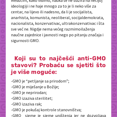
Međutim, kako vidimo, nauka se ne bazira na nečijoj
ideologiji i ne haje mnogo za to je li neko više za
centar, na lijevo ili nadesno, da li je socijalista,
anarhista, komunista, neoliberal, socijaldemokrata,
nacionalista, konzervativac, ultrakonzervativac i šta
sve već ne. Nigdje nema većeg razmimoilaženja
naučne zajednice i javnosti nego po pitanju značaja i
sigurnosti GMO.
Koji su to najčešći anti-GMO
stavovi? Probaću se sjetiti što
je više moguće:
-GMO je “petljanje sa prirodom”;
-GMO je miješanje u Božije;
-GMO je neprirodan;
-GMO izaziva sterilitet;
-GMO izaziva rak;
-GMO je pokušaj kontrole stanovništva;
-GMO sjeme je sjeme uništenja jer ne dozvoljava