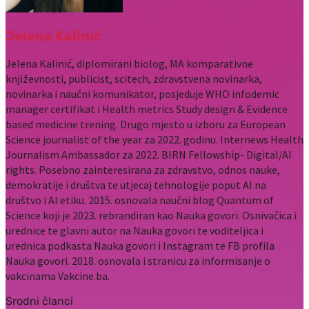
Jelena Kalinić
Jelena Kalinić, diplomirani biolog, MA komparativne
književnosti, publicist, scitech, zdravstvena novinarka,
novinarka i naučni komunikator, posjeduje WHO infodemic
manager certifikat i Health metrics Study design & Evidence
based medicine trening. Drugo mjesto u izboru za European
Science journalist of the year za 2022. godinu. Internews Health
Journalism Ambassador za 2022. BIRN Fellowship- Digital/AI
rights. Posebno zainteresirana za zdravstvo, odnos nauke,
demokratije i društva te utjecaj tehnologije poput AI na
društvo i AI etiku. 2015. osnovala naučni blog Quantum of
Science koji je 2023. rebrandiran kao Nauka govori. Osnivačica i
urednice te glavni autor na Nauka govori te voditeljica i
urednica podkasta Nauka govori i Instagram te FB profila
Nauka govori. 2018. osnovala i stranicu za informisanje o
vakcinama Vakcine.ba.
Srodni članci