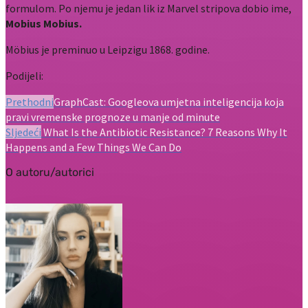
formulom. Po njemu je jedan lik iz Marvel stripova dobio ime,
Mobius
Mobius.
Möbius je preminuo u Leipzigu 1868. godine.
Podijeli:
Prethodni
GraphCast: Googleova umjetna inteligencija koja
pravi vremenske prognoze u manje od minute
Sljedeći
What Is the Antibiotic Resistance? 7 Reasons Why It
Happens and a Few Things We Can Do
O autoru/autorici