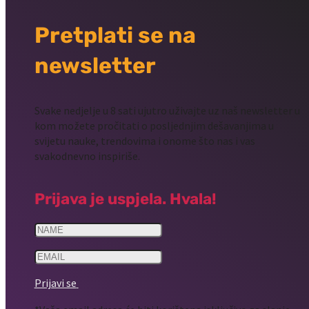
Pretplati se na
newsletter
Svake nedjelje u 8 sati ujutro uživajte uz naš newsletter u
kom možete pročitati o posljednjim dešavanjima u
svijetu nauke, trendovima i onome što nas i vas
svakodnevno inspiriše.
Prijava je uspjela. Hvala!
Prijavi se