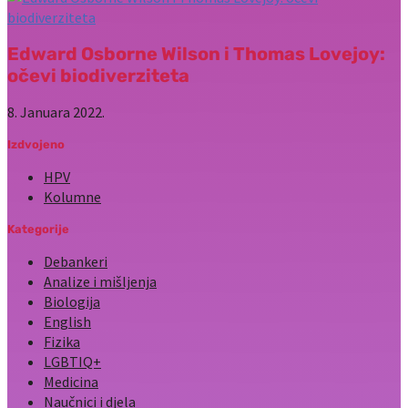
Edward Osborne Wilson i Thomas Lovejoy:
očevi biodiverziteta
8. Januara 2022.
Izdvojeno
HPV
Kolumne
Kategorije
Debankeri
Analize i mišljenja
Biologija
English
Fizika
LGBTIQ+
Medicina
Naučnici i djela