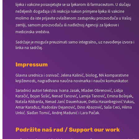
lijeka i vakcine posavjetujte se sa ljekarom ili farmaceutom. U slučaju
neželjenih događaja i/ili reakcija nakon primjene lijeka ili vakcine
molimo da iste prijavite ovlaštenom zastupniku proizvođača u Vašoj
zemlji, samom proizvođaču ili nadležnoj Agenciji za lijekove i
medicinska sredstva.
Sadržaje je moguće preuzimati samo integralno, uz navođenje izvora i
linka na sadržaj.
Impressum
Glavna urednica i osnivač: Jelena Kalinić, biolog, MA komparativne
književnosti, nagrađivana naučna novinarka i naučni komunikator.
Saradnici autori tekstova: Ivana Jasak, Mladen Obrenović, Lidija
Karačić, Bojan Šošić, Nenad Tanović, Lamija Tanović, Emina Bošnjak,
Nataša Kilibarda, Nenad Jarić Dauenhauer, Delila Hasanbegović Vukas,
Amar Karađuz, Radoslav Dejanović, Dino Abazović, Saša Ceci, Hilma
Unkić. Slađan Tomić, Andrej Madunić i Lara Pačak.
Podržite naš rad / Support our work