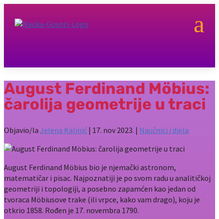
a
August Ferdinand Möbius:
čarolija geometrije u traci
Objavio/la
Jelena Kalinić
|
17. nov 2023.
|
Naučnici i djela
August Ferdinand Möbius bio je njemački astronom,
matematičar i pisac. Najpoznatiji je po svom radu u analitičkoj
geometriji i topologiji, a posebno zapamćen kao jedan od
tvoraca Möbiusove trake (ili vrpce, kako vam drago), koju je
otkrio 1858. Rođen je 17. novembra 1790.