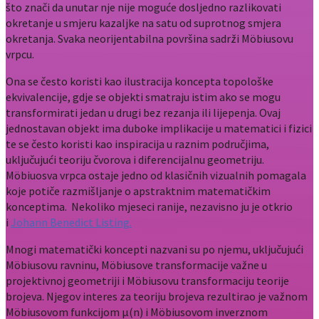
što znači da unutar nje nije moguće dosljedno razlikovati
okretanje u smjeru kazaljke na satu od suprotnog smjera
okretanja. Svaka neorijentabilna površina sadrži Möbiusovu
vrpcu.
Ona se često koristi kao ilustracija koncepta topološke
ekvivalencije, gdje se objekti smatraju istim ako se mogu
transformirati jedan u drugi bez rezanja ili lijepenja. Ovaj
jednostavan objekt ima duboke implikacije u matematici i fizici
te se često koristi kao inspiracija u raznim područjima,
uključujući teoriju čvorova i diferencijalnu geometriju.
Möbiuosva vrpca ostaje jedno od klasičnih vizualnih pomagala
koje potiče razmišljanje o apstraktnim matematičkim
konceptima. Nekoliko mjeseci ranije, nezavisno ju je otkrio
i
Johann Benedict Listing.
Mnogi matematički koncepti nazvani su po njemu, uključujući
Möbiusovu ravninu, Möbiusove transformacije važne u
projektivnoj geometriji i Möbiusovu transformaciju teorije
brojeva. Njegov interes za teoriju brojeva rezultirao je važnom
Möbiusovom funkcijom μ(n) i Möbiusovom inverznom