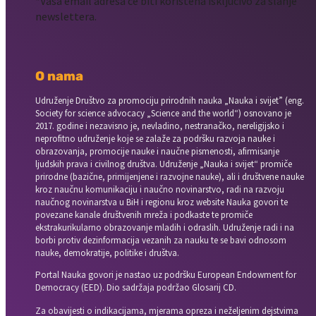
*Vaša email adresa će biti korištena isključivo za slanje
newslettera.
O nama
Udruženje Društvo za promociju prirodnih nauka „Nauka i svijet” (eng.
Society for science advocacy „Science and the world“) osnovano je
2017. godine i nezavisno je, nevladino, nestranačko, nereligijsko i
neprofitno udruženje koje se zalaže za podršku razvoja nauke i
obrazovanja, promocije nauke i naučne pismenosti, afirmisanje
ljudskih prava i civilnog društva. Udruženje „Nauka i svijet“ promiče
prirodne (bazične, primijenjene i razvojne nauke), ali i društvene nauke
kroz naučnu komunikaciju i naučno novinarstvo, radi na razvoju
naučnog novinarstva u BiH i regionu kroz website Nauka govori te
povezane kanale društvenih mreža i podkaste te promiče
ekstrakurikularno obrazovanje mladih i odraslih. Udruženje radi i na
borbi protiv dezinformacija vezanih za nauku te se bavi odnosom
nauke, demokratije, politike i društva.
Portal Nauka govori je nastao uz podršku European Endowment for
Democracy (EED). Dio sadržaja podržao Glosarij CD.
Za obavijesti o indikacijama, mjerama opreza i neželjenim dejstvima