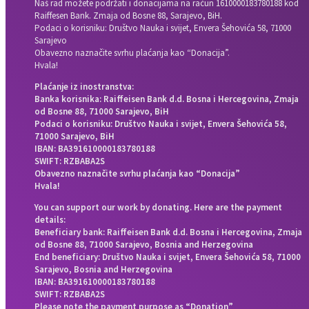
Naš rad možete podržati i donacijama na račun
1610000183780188 kod
Raiffesen Bank. Zmaja od Bosne 88, Sarajevo, BiH.
Podaci o korisniku: Društvo Nauka i svijet, Envera Šehovića 58, 71000
Sarajevo
Obavezno naznačite svrhu plaćanja kao “Donacija”.
Hvala!
Plaćanje iz inostranstva:
Banka korisnika: Raiffeisen Bank d.d. Bosna i Hercegovina, Zmaja
od Bosne 88, 71000 Sarajevo, BiH
Podaci o korisniku: Društvo Nauka i svijet, Envera Šehovića 58,
71000 Sarajevo, BiH
IBAN: BA391610000183780188
SWIFT: RZBABA2S
Obavezno naznačite svrhu plaćanja kao “Donacija”
Hvala!
You can support our work by donating. Here are the payment
details:
Beneficiary bank: Raiffeisen Bank d.d. Bosna i Hercegovina, Zmaja
od Bosne 88, 71000 Sarajevo, Bosnia and Herzegovina
End beneficiary: Društvo Nauka i svijet, Envera Šehovića 58, 71000
Sarajevo, Bosnia and Herzegovina
IBAN: BA391610000183780188
SWIFT: RZBABA2S
Please note the payment purpose as “Donation”