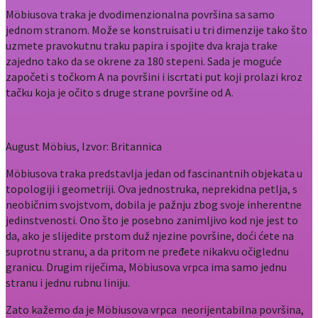
Möbiusova traka je dvodimenzionalna površina sa samo
jednom stranom. Može se konstruisati u tri dimenzije tako što
uzmete pravokutnu traku papira i spojite dva kraja trake
zajedno tako da se okrene za 180 stepeni. Sada je moguće
započeti s točkom A na površini i iscrtati put koji prolazi kroz
tačku koja je očito s druge strane površine od A.
August Möbius, Izvor: Britannica
Möbiusova traka predstavlja jedan od fascinantnih objekata u
topologiji i geometriji. Ova jednostruka, neprekidna petlja, s
neobičnim svojstvom, dobila je pažnju zbog svoje inherentne
jedinstvenosti. Ono što je posebno zanimljivo kod nje jest to
da, ako je slijedite prstom duž njezine površine, doći ćete na
suprotnu stranu, a da pritom ne pređete nikakvu očiglednu
granicu. Drugim riječima, Möbiusova vrpca ima samo jednu
stranu i jednu rubnu liniju.
Zato kažemo da je Möbiusova vrpca neorijentabilna površina,