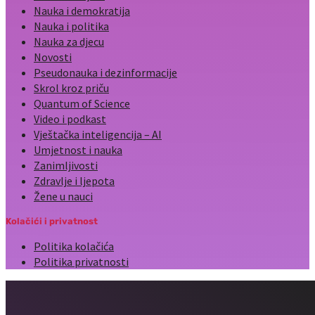
Nauka i demokratija
Nauka i politika
Nauka za djecu
Novosti
Pseudonauka i dezinformacije
Skrol kroz priču
Quantum of Science
Video i podkast
Vještačka inteligencija – AI
Umjetnost i nauka
Zanimljivosti
Zdravlje i ljepota
Žene u nauci
Kolačići i privatnost
Politika kolačića
Politika privatnosti