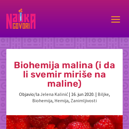
a
Biohemija malina (i da
li svemir miriše na
maline)
Objavio/la
Jelena Kalinić
|
16. jun 2020.
|
Biljke
,
Biohemija
,
Hemija
,
Zanimljivosti