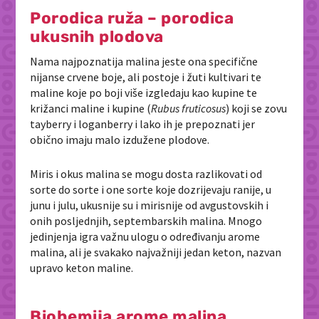
Porodica ruža – porodica
ukusnih plodova
Nama najpoznatija malina jeste ona specifične
nijanse crvene boje, ali postoje i žuti kultivari te
maline koje po boji više izgledaju kao kupine te
križanci maline i kupine (
Rubus fruticosus
) koji se zovu
tayberry i loganberry i lako ih je prepoznati jer
obično imaju malo izdužene plodove.
Miris i okus malina se mogu dosta razlikovati od
sorte do sorte i one sorte koje dozrijevaju ranije, u
junu i julu, ukusnije su i mirisnije od avgustovskih i
onih posljednjih, septembarskih malina. Mnogo
jedinjenja igra važnu ulogu o određivanju arome
malina, ali je svakako najvažniji jedan keton, nazvan
upravo keton maline.
Biohemija arome malina