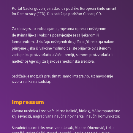
Portal Nauka govori je nastao uz podršku European Endowment
for Democracy (EED). Dio sadržaja podržao Glosarij CD.
Za obavijesti o indikacijama, mjerama opreza i neželjenim
dejstvima lijeka i vakcine posavjetujte se sa ljekarom ili
farmaceutom. U slučaju neželjenih događaja i/ili reakcija nakon
primjene lijeka ili vakcine molimo da iste prijavite ovlaštenom
zastupniku proizvođača u Vašoj zemlji, samom proizvođaču ili
nadležnoj Agenciji za lijekove i medicinska sredstva.
Sadržaje je moguće preuzimati samo integralno, uz navođenje
izvora i linka na sadržaj.
Impressum
Glavna urednica i osnivač: Jelena Kalinić, biolog, MA komparativne
književnosti, nagrađivana naučna novinarka i naučni komunikator.
Saradnici autori tekstova: Ivana Jasak, Mladen Obrenović, Lidija