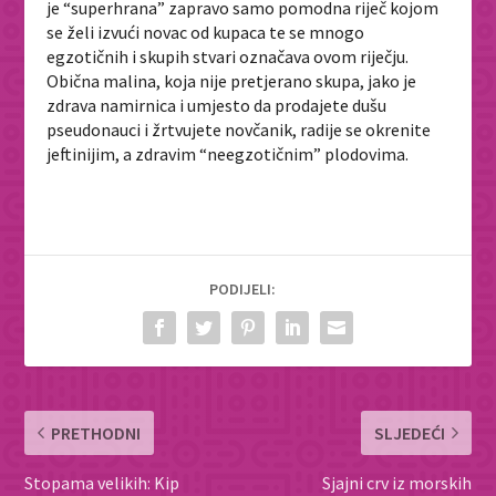
je “superhrana” zapravo samo pomodna riječ kojom
se želi izvući novac od kupaca te se mnogo
egzotičnih i skupih stvari označava ovom riječju.
Obična malina, koja nije pretjerano skupa, jako je
zdrava namirnica i umjesto da prodajete dušu
pseudonauci i žrtvujete novčanik, radije se okrenite
jeftinijim, a zdravim “neegzotičnim” plodovima.
PODIJELI:
PRETHODNI
SLJEDEĆI
Stopama velikih: Kip
Sjajni crv iz morskih