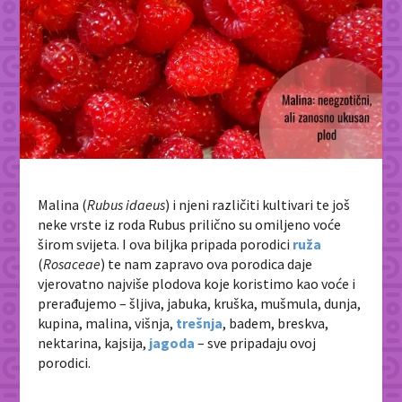
Malina (
Rubus idaeus
) i njeni različiti kultivari te još
neke vrste iz roda Rubus prilično su omiljeno voće
širom svijeta. I ova biljka pripada porodici
ruža
(
Rosaceae
) te nam zapravo ova porodica daje
vjerovatno najviše plodova koje koristimo kao voće i
prerađujemo – šljiva, jabuka, kruška, mušmula, dunja,
kupina, malina, višnja,
trešnja
, badem, breskva,
nektarina, kajsija,
jagoda
– sve pripadaju ovoj
porodici.