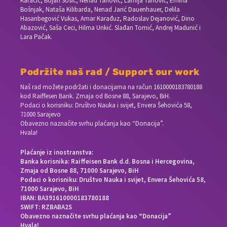
Karačić, Bojan Šošić, Nenad Tanović, Lamija Tanović, Emina
Bošnjak, Nataša Kilibarda, Nenad Jarić Dauenhauer, Delila
Hasanbegović Vukas, Amar Karađuz, Radoslav Dejanović, Dino
Abazović, Saša Ceci, Hilma Unkić. Slađan Tomić, Andrej Madunić i
Lara Pačak.
Podržite naš rad / Support our work
Naš rad možete podržati i donacijama na račun
1610000183780188
kod Raiffesen Bank. Zmaja od Bosne 88, Sarajevo, BiH.
Podaci o korisniku: Društvo Nauka i svijet, Envera Šehovića 58,
71000 Sarajevo
Obavezno naznačite svrhu plaćanja kao “Donacija”.
Hvala!
Plaćanje iz inostranstva:
Banka korisnika: Raiffeisen Bank d.d. Bosna i Hercegovina,
Zmaja od Bosne 88, 71000 Sarajevo, BiH
Podaci o korisniku: Društvo Nauka i svijet, Envera Šehovića 58,
71000 Sarajevo, BiH
IBAN: BA391610000183780188
SWIFT: RZBABA2S
Obavezno naznačite svrhu plaćanja kao “Donacija”
Hvala!