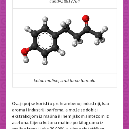
curid=58917764
keton maline, strukturna formula
Ovaj spoj se koristi u prehrambenoj industriji, kao
aroma i industriji parfema, a može se dobiti
ekstrakcijom iz malina ili hemijskom sintezom iz
acetona. Cijena ketona maline po kilogramu iz
malina iznosi i oko 20 000$, a cijena sintetičkog