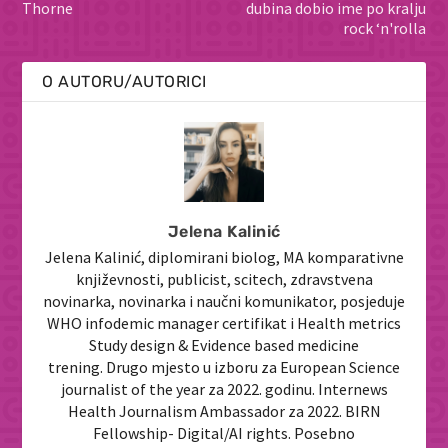
Thorne
dubina dobio ime po kralju
rock ‘n'rolla
O AUTORU/AUTORICI
Jelena Kalinić
Jelena Kalinić, diplomirani biolog, MA komparativne
književnosti, publicist, scitech, zdravstvena
novinarka, novinarka i naučni komunikator, posjeduje
WHO infodemic manager certifikat i Health metrics
Study design & Evidence based medicine
trening. Drugo mjesto u izboru za European Science
journalist of the year za 2022. godinu. Internews
Health Journalism Ambassador za 2022. BIRN
Fellowship- Digital/AI rights. Posebno