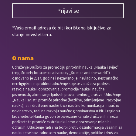
Prijavi se
*Vaša email adresa će biti korištena isključivo za
slanje newslettera.
O nama
Udruženje Društvo za promociju prirodnih nauka „Nauka i svijet”
(eng. Society for science advocacy „Science and the world“)
osnovano je 2017. godine i nezavisno je, nevladino, nestranačko,
nereligijsko i neprofitno udruženje koje se zalaže za podršku
razvoja nauke i obrazovanja, promocije nauke i naučne
pismenosti, afirmisanje ljudskih prava i civilnog društva. Udruženje
„Nauka i svijet“ promiče prirodne (bazične, primijenjene i razvojne
nauke), ali i društvene nauke kroz naučnu komunikaciju i naučno
novinarstvo, radi na razvoju naučnog novinarstva u BiH i regionu
kroz website Nauka govori te povezane kanale društvenih mreža i
podkaste te promiče ekstrakurikularno obrazovanje mladih i
odraslih. Udruženje radi i na borbi protiv dezinformacija vezanih za
nauku te se bavi odnosom nauke, demokratije, politike i društva.