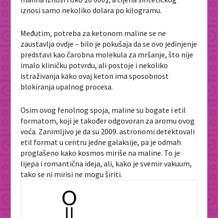
iznosi samo nekoliko dolara po kilogramu.
Međutim, potreba za ketonom maline se ne
zaustavlja ovdje – bilo je pokušaja da se ovo jedinjenje
predstavi kao čarobna molekula za mršanje, što nije
imalo kliničku potvrdu, ali postoje i nekoliko
istraživanja kako ovaj keton ima sposobnost
blokiranja upalnog procesa.
Osim ovog fenolnog spoja, maline su bogate i etil
formatom, koji je također odgovoran za aromu ovog
voća. Zanimljivo je da su 2009. astronomi detektovali
etil format u centru jedne galaksije, pa je odmah
proglašeno kako kosmos miriše na maline. To je
lijepa i romantična ideja, ali, kako je svemir vakuum,
tako se ni mirisi ne mogu širiti.