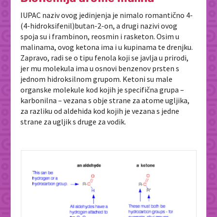
IUPAC naziv ovog jedinjenja je nimalo romantično
4-
(4-hidroksifenil)butan-2-on, a drugi nazivi ovog
spoja su i frambinon, reosmin i rasketon. Osim u
malinama, ovog ketona ima i u kupinama te drenjku.
Zapravo, radi se o tipu fenola koji se javlja u prirodi,
jer mu molekula ima u osnovi benzenov prsten s
jednom hidroksilnom grupom. Ketoni su male
organske molekule kod kojih je specifična grupa –
karbonilna – vezana s obje strane za atome ugljika,
za razliku od aldehida kod kojih je vezana s jedne
strane za ugljik s druge za vodik.