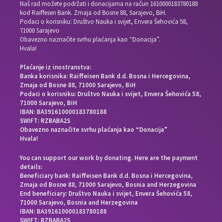
Naš rad možete podržati i donacijama na račun
1610000183780188
kod Raiffesen Bank. Zmaja od Bosne 88, Sarajevo, BiH.
Podaci o korisniku: Društvo Nauka i svijet, Envera Šehovića 58,
71000 Sarajevo
Obavezno naznačite svrhu plaćanja kao “Donacija”.
Hvala!
Plaćanje iz inostranstva:
Banka korisnika: Raiffeisen Bank d.d. Bosna i Hercegovina,
Zmaja od Bosne 88, 71000 Sarajevo, BiH
Podaci o korisniku: Društvo Nauka i svijet, Envera Šehovića 58,
71000 Sarajevo, BiH
IBAN: BA391610000183780188
SWIFT: RZBABA2S
Obavezno naznačite svrhu plaćanja kao “Donacija”
Hvala!
You can support our work by donating. Here are the payment
details:
Beneficiary bank: Raiffeisen Bank d.d. Bosna i Hercegovina,
Zmaja od Bosne 88, 71000 Sarajevo, Bosnia and Herzegovina
End beneficiary: Društvo Nauka i svijet, Envera Šehovića 58,
71000 Sarajevo, Bosnia and Herzegovina
IBAN: BA391610000183780188
SWIFT: RZBABA2S