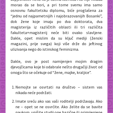
morao da se bori, a pri tome svemu ima samo
osnovnu fakultetsku diplomu, biće proglašena za
“jednu od najpametnijih i najobrazovanijih Bosanki”,
dok žene koje imaju po dva doktorata, dva
magisterija iz različitih oblasti ili tri različita
fakulteta+magisterij neće biti ovako slavljene.
Dakle, opet mislim da su ključ mediji (ženski
magazini, prije svega) koji više drže do jeftinog
ulizivanja nego do istinskog feminizma.
Dakle, ovo je post namijenjen mojim dragim
djevojčicama koje bi odabrale nešto drugačiji život od
onoga što se očekuje od “žene, majke, kraljice”.
Nemojte se osvrtati na društvo – sistem vas
nikada neće podržati.
Imate sreću ako vas vaši roditelji podržavaju. Ako
ne – opet se ne osvrćite. Ako želite da se bavite
naukom, upišite studij one bazične ili primijenjene