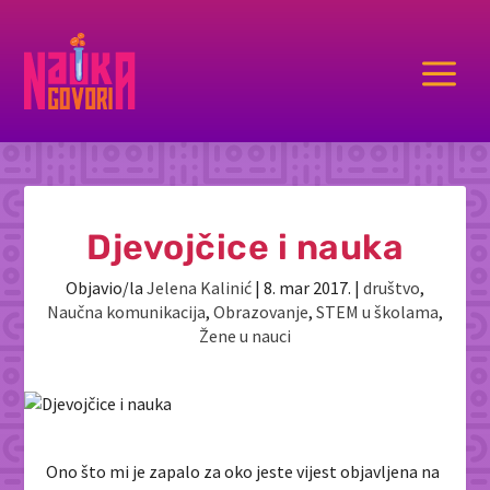
a
Djevojčice i nauka
Objavio/la
Jelena Kalinić
|
8. mar 2017.
|
društvo
,
Naučna komunikacija
,
Obrazovanje
,
STEM u školama
,
Žene u nauci
Ono što mi je zapalo za oko jeste vijest objavljena na