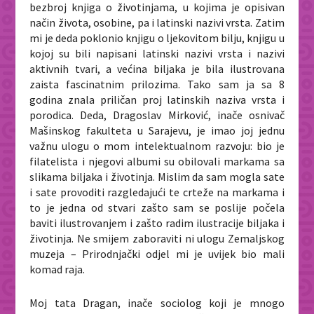
bezbroj knjiga o životinjama, u kojima je opisivan
način života, osobine, pa i latinski nazivi vrsta. Zatim
mi je deda poklonio knjigu o ljekovitom bilju, knjigu u
kojoj su bili napisani latinski nazivi vrsta i nazivi
aktivnih tvari, a većina biljaka je bila ilustrovana
zaista fascinatnim prilozima. Tako sam ja sa 8
godina znala priličan proj latinskih naziva vrsta i
porodica. Deda, Dragoslav Mirković, inače osnivač
Mašinskog fakulteta u Sarajevu, je imao joj jednu
važnu ulogu o mom intelektualnom razvoju: bio je
filatelista i njegovi albumi su obilovali markama sa
slikama biljaka i životinja. Mislim da sam mogla sate
i sate provoditi razgledajući te crteže na markama i
to je jedna od stvari zašto sam se poslije počela
baviti ilustrovanjem i zašto radim ilustracije biljaka i
životinja. Ne smijem zaboraviti ni ulogu Zemaljskog
muzeja – Prirodnjački odjel mi je uvijek bio mali
komad raja.
Moj tata Dragan, inače sociolog koji je mnogo