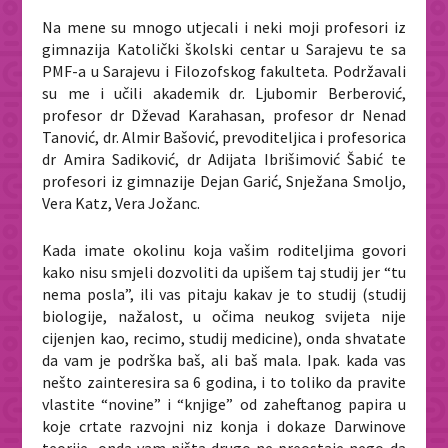
Na mene su mnogo utjecali i neki moji profesori iz
gimnazija Katolički školski centar u Sarajevu te sa
PMF-a u Sarajevu i Filozofskog fakulteta. Podržavali
su me i učili akademik dr. Ljubomir Berberović,
profesor dr Dževad Karahasan, profesor dr Nenad
Tanović, dr. Almir Bašović, prevoditeljica i profesorica
dr Amira Sadiković, dr Adijata Ibrišimović Šabić te
profesori iz gimnazije Dejan Garić, Snježana Smoljo,
Vera Katz, Vera Jožanc.
Kada imate okolinu koja vašim roditeljima govori
kako nisu smjeli dozvoliti da upišem taj studij jer “tu
nema posla”, ili vas pitaju kakav je to studij (studij
biologije, nažalost, u očima neukog svijeta nije
cijenjen kao, recimo, studij medicine), onda shvatate
da vam je podrška baš, ali baš mala. Ipak. kada vas
nešto zainteresira sa 6 godina, i to toliko da pravite
vlastite “novine” i “knjige” od zaheftanog papira u
koje crtate razvojni niz konja i dokaze Darwinove