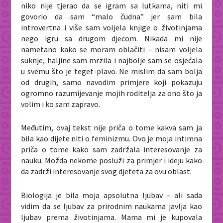
niko nije tjerao da se igram sa lutkama, niti mi
govorio da sam “malo čudna” jer sam bila
introvertna i više sam voljela knjige o životinjama
nego igru sa drugom djecom. Nikada mi nije
nametano kako se moram oblačiti – nisam voljela
suknje, haljine sam mrzila i najbolje sam se osjećala
u svemu što je teget-plavo. Ne mislim da sam bolja
od drugih, samo navodim primjere koji pokazuju
ogromno razumijevanje mojih roditelja za ono što ja
volim i ko sam zapravo.
Međutim, ovaj tekst nije priča o tome kakva sam ja
bila kao dijete niti o feminizmu. Ovo je moja intimna
priča o tome kako sam zadržala interesovanje za
nauku. Možda nekome posluži za primjer i ideju kako
da zadrži interesovanje svog djeteta za ovu oblast.
Biologija je bila moja apsolutna ljubav – ali sada
vidim da se ljubav za prirodnim naukama javlja kao
ljubav prema životinjama. Mama mi je kupovala