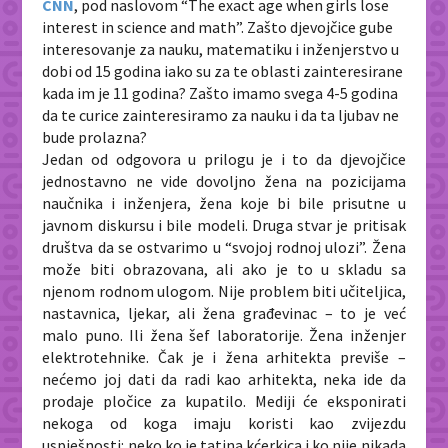
CNN
, pod naslovom “The exact age when girls lose
interest in science and math”. Zašto djevojčice gube
interesovanje za nauku, matematiku i inženjerstvo u
dobi od 15 godina iako su za te oblasti zainteresirane
kada im je 11 godina? Zašto imamo svega 4-5 godina
da te curice zainteresiramo za nauku i da ta ljubav ne
bude prolazna?
Jedan od odgovora u prilogu je i to da djevojčice
jednostavno ne vide dovoljno žena na pozicijama
naučnika i inženjera, žena koje bi bile prisutne u
javnom diskursu i bile modeli. Druga stvar je pritisak
društva da se ostvarimo u “svojoj rodnoj ulozi”. Žena
može biti obrazovana, ali ako je to u skladu sa
njenom rodnom ulogom. Nije problem biti učiteljica,
nastavnica, ljekar, ali žena građevinac – to je već
malo puno. Ili žena šef laboratorije. Žena inženjer
elektrotehnike. Čak je i žena arhitekta previše –
nećemo joj dati da radi kao arhitekta, neka ide da
prodaje pločice za kupatilo. Mediji će eksponirati
nekoga od koga imaju koristi kao zvijezdu
uspješnosti: neko ko je tatina kćerkica i ko nije nikada