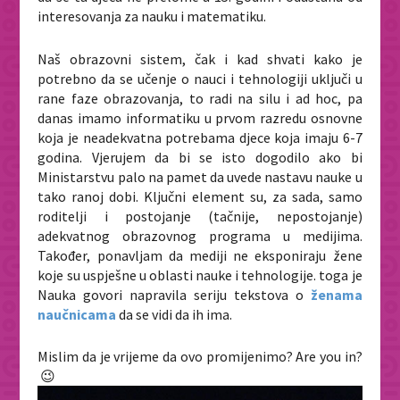
interesovanja za nauku i matematiku.
Naš obrazovni sistem, čak i kad shvati kako je
potrebno da se učenje o nauci i tehnologiji uključi u
rane faze obrazovanja, to radi na silu i ad hoc, pa
danas imamo informatiku u prvom razredu osnovne
koja je neadekvatna potrebama djece koja imaju 6-7
godina. Vjerujem da bi se isto dogodilo ako bi
Ministarstvu palo na pamet da uvede nastavu nauke u
tako ranoj dobi. Ključni element su, za sada, samo
roditelji i postojanje (tačnije, nepostojanje)
adekvatnog obrazovnog programa u medijima.
Također, ponavljam da mediji ne eksponiraju žene
koje su uspješne u oblasti nauke i tehnologije. toga je
Nauka govori napravila seriju tekstova o
ženama
naučnicama
da se vidi da ih ima.
Mislim da je vrijeme da ovo promijenimo? Are you in?
😉