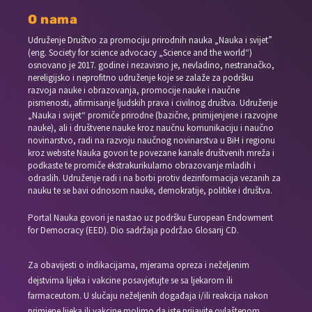
O nama
Udruženje Društvo za promociju prirodnih nauka „Nauka i svijet”
(eng. Society for science advocacy „Science and the world“)
osnovano je 2017. godine i nezavisno je, nevladino, nestranačko,
nereligijsko i neprofitno udruženje koje se zalaže za podršku
razvoja nauke i obrazovanja, promocije nauke i naučne
pismenosti, afirmisanje ljudskih prava i civilnog društva. Udruženje
„Nauka i svijet“ promiče prirodne (bazične, primijenjene i razvojne
nauke), ali i društvene nauke kroz naučnu komunikaciju i naučno
novinarstvo, radi na razvoju naučnog novinarstva u BiH i regionu
kroz website Nauka govori te povezane kanale društvenih mreža i
podkaste te promiče ekstrakurikularno obrazovanje mladih i
odraslih. Udruženje radi i na borbi protiv dezinformacija vezanih za
nauku te se bavi odnosom nauke, demokratije, politike i društva.
Portal Nauka govori je nastao uz podršku European Endowment
for Democracy (EED). Dio sadržaja podržao Glosarij CD.
Za obavijesti o indikacijama, mjerama opreza i neželjenim
dejstvima lijeka i vakcine posavjetujte se sa ljekarom ili
farmaceutom. U slučaju neželjenih događaja i/ili reakcija nakon
primjene lijeka ili vakcine molimo da iste prijavite ovlaštenom