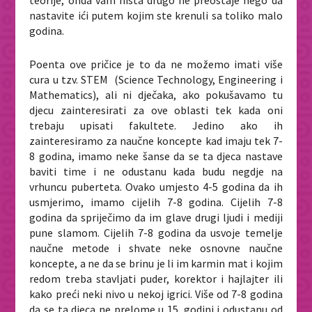
teorije, onda vam ništa drugo ne preostaje nego da
nastavite ići putem kojim ste krenuli sa toliko malo
godina.
Poenta ove pričice je to da ne možemo imati više
cura u tzv. STEM (Science Technology, Engineering i
Mathematics), ali ni dječaka, ako pokušavamo tu
djecu zainteresirati za ove oblasti tek kada oni
trebaju upisati fakultete. Jedino ako ih
zainteresiramo za naučne koncepte kad imaju tek 7-
8 godina, imamo neke šanse da se ta djeca nastave
baviti time i ne odustanu kada budu negdje na
vrhuncu puberteta. Ovako umjesto 4-5 godina da ih
usmjerimo, imamo cijelih 7-8 godina. Cijelih 7-8
godina da spriječimo da im glave drugi ljudi i mediji
pune slamom. Cijelih 7-8 godina da usvoje temelje
naučne metode i shvate neke osnovne naučne
koncepte, a ne da se brinu je li im karmin mat i kojim
redom treba stavljati puder, korektor i hajlajter ili
kako preći neki nivo u nekoj igrici. Više od 7-8 godina
da se ta djeca ne prelome u 15. godini i odustanu od