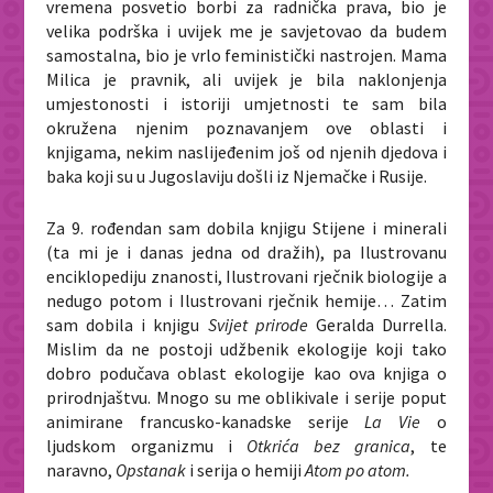
vremena posvetio borbi za radnička prava, bio je
velika podrška i uvijek me je savjetovao da budem
samostalna, bio je vrlo feministički nastrojen. Mama
Milica je pravnik, ali uvijek je bila naklonjenja
umjestonosti i istoriji umjetnosti te sam bila
okružena njenim poznavanjem ove oblasti i
knjigama, nekim naslijeđenim još od njenih djedova i
baka koji su u Jugoslaviju došli iz Njemačke i Rusije.
Za 9. rođendan sam dobila knjigu Stijene i minerali
(ta mi je i danas jedna od dražih), pa Ilustrovanu
enciklopediju znanosti, Ilustrovani rječnik biologije a
nedugo potom i Ilustrovani rječnik hemije… Zatim
sam dobila i knjigu
Svijet prirode
Geralda Durrella.
Mislim da ne postoji udžbenik ekologije koji tako
dobro podučava oblast ekologije kao ova knjiga o
prirodnjaštvu. Mnogo su me oblikivale i serije poput
animirane francusko-kanadske serije
La Vie
o
ljudskom organizmu i
Otkrića bez granica
, te
naravno,
Opstanak
i serija o hemiji
Atom po atom.