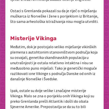
Ostaci s Grenlanda pokazali su da je riječ o miješanju
muškarca iz Norveške i žene s porijeklom iz Britanije,
što sama arheološka istraživanja nisu mogla utvrditi.
Misterije Vikinga
Međutim, dok je postojalo veliko miješanje vikinških
plemena s autohtonim stanovništvom područja koja
su osvajali, genetika skandinavskih populacija u
unutrašnjosti je ostala relativno intaktna i nisu se
međusobno puno miješali. Tako je genetički moguće
razlikovati one Vikinge s područja Danske od onih iz
današnje Norveške i Švedske.
Ipak, ostale su dvije velike i značajne misterije
Vikinga. Malo se zna o porijeklu onih Vikinga koji su
preko Grenlanda prešli Atlantik i došli do obala
Sjeverne Amerike. Prepostavlja se da su to bili