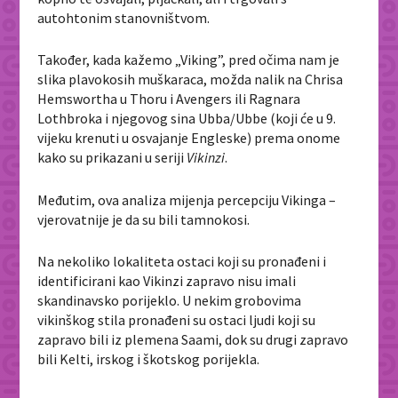
autohtonim stanovništvom.
Također, kada kažemo „Viking”, pred očima nam je
slika plavokosih muškaraca, možda nalik na
Chrisa
Hemswortha u Thoru i Avengers
ili Ragnara
Lothbroka i njegovog sina Ubba/Ubbe (koji će u 9.
vijeku krenuti u osvajanje Engleske) prema onome
kako su prikazani u seriji
Vikinzi
.
Međutim, ova analiza mijenja percepciju Vikinga –
vjerovatnije je da su bili tamnokosi.
Na nekoliko lokaliteta ostaci koji su pronađeni i
identificirani kao Vikinzi zapravo nisu imali
skandinavsko porijeklo. U nekim grobovima
vikinškog stila pronađeni su ostaci ljudi koji su
zapravo bili iz plemena Saami, dok su drugi zapravo
bili Kelti, irskog i škotskog porijekla.