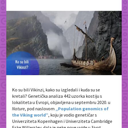
Ko su bili Vikinzi, kako su izgledali i kuda su se
kretali? Genetička analiza 442 uzorka kostiju s
lokaliteta u Evropi, objavljena u septembru 2020. u
Nature
, pod naslovom
„Population genomics of
the Viking world”
, koju je vodio genetičar s
Univerziteta Kopenhagen i Univerziteta Cambridge
Eske Willerslev, dala je neke nove uvide u život