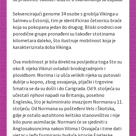
Sekvencirajući genome 34 osobe s groblja Vikinga u
Salmeu u Estoniji, tim je identificirao četvoricu braće
koja su pokopana jedan do drugog. Bliski srodnici ove
porodične grupe pronađeni su također stotinama
kilometara daleko, što ilustruje mobilnost koja je
karakterizirala doba Vikinga.
Ova mobilnost je bila direktna posljedica toga što su
oko 8. vijeka Vikinzi ovladali brodogradnjom i
plovidbom. Morima i iz ušća velikih rijeka su putovali
dublje u kopno, zbog osvajanja, pljački i trgovine.
Smatra se da su došli i do Carigrada. Od 9. stoljeća su
učestali njihovi napadi na Britaniju, posebno
Englesku, što je kulminiralo invazijom Normana u 11.
stoljeću. Od Normana su pošteđeni Vels i Škotska,
gdje je ostalo autohtono keltsko stanovništvo i nije
bilo puno asimilacije. Normani će se sjediniti s
Anglosaksoncima nakon Vilima I Osvajača i time dati
vjetar u leđa formiranju buduće istorije Engleske.