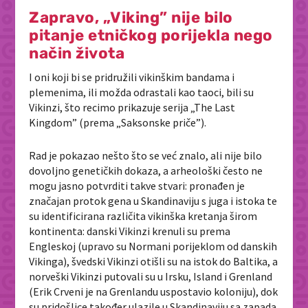
Zapravo, „Viking” nije bilo
pitanje etničkog porijekla nego
način života
I oni koji bi se pridružili vikinškim bandama i
plemenima, ili možda odrastali kao taoci, bili su
Vikinzi, što recimo prikazuje serija „The Last
Kingdom” (prema „Saksonske priče”).
Rad je pokazao nešto što se već znalo, ali nije bilo
dovoljno genetičkih dokaza, a arheološki često ne
mogu jasno potvrditi takve stvari: pronađen je
značajan protok gena u Skandinaviju s juga i istoka te
su identificirana različita vikinška kretanja širom
kontinenta: danski Vikinzi krenuli su prema
Engleskoj (upravo su Normani porijeklom od danskih
Vikinga), švedski Vikinzi otišli su na istok do Baltika, a
norveški Vikinzi putovali su u Irsku, Island i Grenland
(Erik Crveni je na Grenlandu uspostavio koloniju), dok
su pridošlice također ulazile u Skandinaviju sa zapada.