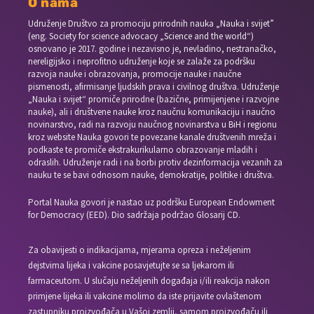
O nama
Udruženje Društvo za promociju prirodnih nauka „Nauka i svijet”
(eng. Society for science advocacy „Science and the world“)
osnovano je 2017. godine i nezavisno je, nevladino, nestranačko,
nereligijsko i neprofitno udruženje koje se zalaže za podršku
razvoja nauke i obrazovanja, promocije nauke i naučne
pismenosti, afirmisanje ljudskih prava i civilnog društva. Udruženje
„Nauka i svijet“ promiče prirodne (bazične, primijenjene i razvojne
nauke), ali i društvene nauke kroz naučnu komunikaciju i naučno
novinarstvo, radi na razvoju naučnog novinarstva u BiH i regionu
kroz website Nauka govori te povezane kanale društvenih mreža i
podkaste te promiče ekstrakurikularno obrazovanje mladih i
odraslih. Udruženje radi i na borbi protiv dezinformacija vezanih za
nauku te se bavi odnosom nauke, demokratije, politike i društva.
Portal Nauka govori je nastao uz podršku European Endowment
for Democracy (EED). Dio sadržaja podržao Glosarij CD.
Za obavijesti o indikacijama, mjerama opreza i neželjenim
dejstvima lijeka i vakcine posavjetujte se sa ljekarom ili
farmaceutom. U slučaju neželjenih događaja i/ili reakcija nakon
primjene lijeka ili vakcine molimo da iste prijavite ovlaštenom
zastupniku proizvođača u Vašoj zemlji, samom proizvođaču ili