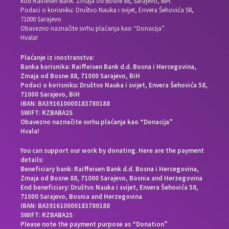
kod Raiffesen Bank. Zmaja od Bosne 88, Sarajevo, BiH.
Podaci o korisniku: Društvo Nauka i svijet, Envera Šehovića 58,
71000 Sarajevo
Obavezno naznačite svrhu plaćanja kao “Donacija”.
Hvala!
Plaćanje iz inostranstva:
Banka korisnika: Raiffeisen Bank d.d. Bosna i Hercegovina,
Zmaja od Bosne 88, 71000 Sarajevo, BiH
Podaci o korisniku: Društvo Nauka i svijet, Envera Šehovića 58,
71000 Sarajevo, BiH
IBAN: BA391610000183780188
SWIFT: RZBABA2S
Obavezno naznačite svrhu plaćanja kao “Donacija”
Hvala!
You can support our work by donating. Here are the payment
details:
Beneficiary bank: Raiffeisen Bank d.d. Bosna i Hercegovina,
Zmaja od Bosne 88, 71000 Sarajevo, Bosnia and Herzegovina
End beneficiary: Društvo Nauka i svijet, Envera Šehovića 58,
71000 Sarajevo, Bosnia and Herzegovina
IBAN: BA391610000183780188
SWIFT: RZBABA2S
Please note the payment purpose as “Donation”