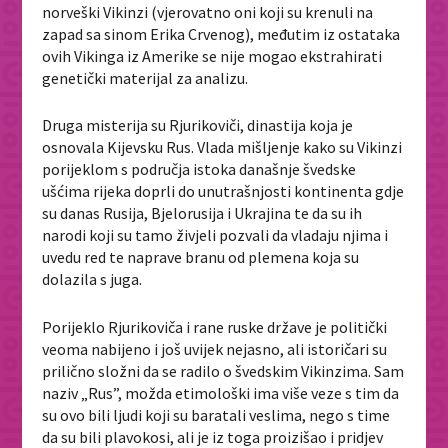
norveški Vikinzi (vjerovatno oni koji su krenuli na
zapad sa sinom Erika Crvenog), međutim iz ostataka
ovih Vikinga iz Amerike se nije mogao ekstrahirati
genetički materijal za analizu.
Druga misterija su Rjurikoviči, dinastija koja je
osnovala Kijevsku Rus. Vlada mišljenje kako su Vikinzi
porijeklom s područja istoka današnje švedske
ušćima rijeka doprli do unutrašnjosti kontinenta gdje
su danas Rusija, Bjelorusija i Ukrajina te da su ih
narodi koji su tamo živjeli pozvali da vladaju njima i
uvedu red te naprave branu od plemena koja su
dolazila s juga.
Porijeklo Rjurikoviča i rane ruske države je politički
veoma nabijeno i još uvijek nejasno, ali istoričari su
prilično složni da se radilo o švedskim Vikinzima. Sam
naziv „Rus”, možda etimološki ima više veze s tim da
su ovo bili ljudi koji su baratali veslima, nego s time
da su bili plavokosi, ali je iz toga proizišao i pridjev