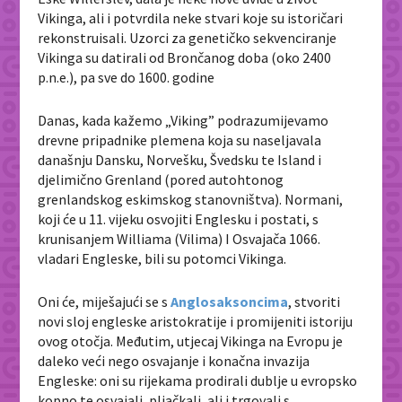
Vikinga, ali i potvrdila neke stvari koje su istoričari
rekonstruisali. Uzorci za genetičko sekvenciranje
Vikinga su datirali od Brončanog doba (oko 2400
p.n.e.), pa sve do 1600. godine
Danas, kada kažemo „Viking” podrazumijevamo
drevne pripadnike plemena koja su naseljavala
današnju Dansku, Norvešku, Švedsku te Island i
djelimično Grenland (pored autohtonog
grenlandskog eskimskog stanovništva). Normani,
koji će u 11. vijeku osvojiti Englesku i postati, s
krunisanjem Williama (Vilima) I Osvajača 1066.
vladari Engleske, bili su potomci Vikinga.
Oni će, miješajući se s
Anglosaksoncima
, stvoriti
novi sloj engleske aristokratije i promijeniti istoriju
ovog otočja. Međutim, utjecaj Vikinga na Evropu je
daleko veći nego osvajanje i konačna invazija
Engleske: oni su rijekama prodirali dublje u evropsko
kopno te osvajali, pljačkali, ali i trgovali s