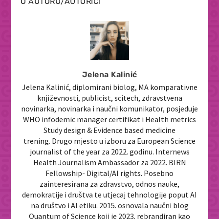
O AUTORU/AUTORICI
Jelena Kalinić
Jelena Kalinić, diplomirani biolog, MA komparativne
književnosti, publicist, scitech, zdravstvena
novinarka, novinarka i naučni komunikator, posjeduje
WHO infodemic manager certifikat i Health metrics
Study design & Evidence based medicine
trening. Drugo mjesto u izboru za European Science
journalist of the year za 2022. godinu. Internews
Health Journalism Ambassador za 2022. BIRN
Fellowship- Digital/AI rights. Posebno
zainteresirana za zdravstvo, odnos nauke,
demokratije i društva te utjecaj tehnologije poput AI
na društvo i AI etiku. 2015. osnovala naučni blog
Quantum of Science koji je 2023. rebrandiran kao