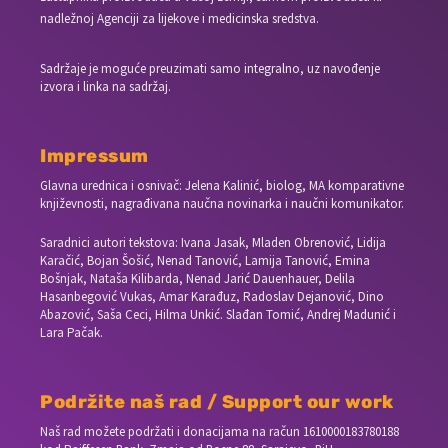
nadležnoj Agenciji za lijekove i medicinska sredstva.
Sadržaje je moguće preuzimati samo integralno, uz navođenje
izvora i linka na sadržaj.
Impressum
Glavna urednica i osnivač: Jelena Kalinić, biolog, MA komparativne
književnosti, nagrađivana naučna novinarka i naučni komunikator.
Saradnici autori tekstova: Ivana Jasak, Mladen Obrenović, Lidija
Karačić, Bojan Šošić, Nenad Tanović, Lamija Tanović, Emina
Bošnjak, Nataša Kilibarda, Nenad Jarić Dauenhauer, Delila
Hasanbegović Vukas, Amar Karađuz, Radoslav Dejanović, Dino
Abazović, Saša Ceci, Hilma Unkić. Slađan Tomić, Andrej Madunić i
Lara Pačak.
Podržite naš rad / Support our work
Naš rad možete podržati i donacijama na račun
1610000183780188