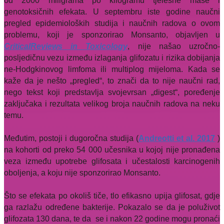
od 2000 miligrama po kilogramu tjelesne mase i
genotoksičnih efekata. U septembru iste godine naučni
pregled epidemioloških studija i naučnih radova o ovom
problemu, koji je sponzorirao Monsanto, objavljen u
CriticalReviews in Toxicology
, nije našao uzročno-
posljedičnu vezu između izlaganja glifozatu i rizika dobijanja
ne-Hodgkinovog limfoma ili multiplog mijeloma.
Kada se
kaže da je nešto „pregled“, to znači da to nije naučni rad,
nego tekst koji predstavlja svojevrsan „digest“, poređenje
zaključaka i rezultata velikog broja naučnih radova na neku
temu.
Međutim, postoji i dugoročna studija (
Andreotti et al. 2017
)
na kohorti od preko 54 000 učesnika u kojoj nije pronađena
veza između upotrebe glifosata i učestalosti karcinogenih
oboljenja, a koju nije sponzorirao Monsanto.
Što se efekata po okoliš tiče, tlo efikasno upija glifosat, gdje
ga razlažu određene bakterije. Pokazalo se da je poluživot
glifozata 130 dana, te da
se i nakon 22 godine mogu pronaći