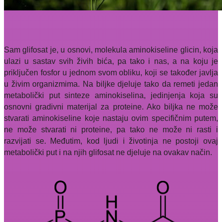
Sam glifosat je, u osnovi, molekula aminokiseline glicin, koja
ulazi u sastav svih živih bića, pa tako i nas, a na koju je
priključen fosfor u jednom svom obliku, koji se također javlja
u živim organizmima. Na biljke djeluje tako da remeti jedan
metabolički put sinteze aminokiselina, jedinjenja koja su
osnovni gradivni materijal za proteine. Ako biljka ne može
stvarati aminokiseline koje nastaju ovim specifičnim putem,
ne može stvarati ni proteine, pa tako ne može ni rasti i
razvijati se. Međutim, kod ljudi i životinja ne postoji ovaj
metabolički put i na njih glifosat ne djeluje na ovakav način.