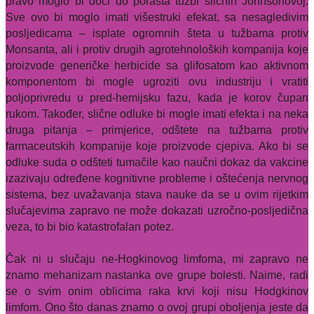
pravo moglo bi doći do porasta tužbi sličnih Johnsonovoj.
Sve ovo bi moglo imati višestruki efekat, sa nesagledivim
posljedicama – isplate ogromnih šteta u tužbama protiv
Monsanta, ali i protiv drugih agrotehnoloških kompanija koje
proizvode generičke herbicide sa glifosatom kao aktivnom
komponentom bi mogle ugroziti ovu industriju i vratiti
poljoprivredu u pred-hemijsku fazu, kada je korov čupan
rukom. Također, slične odluke bi mogle imati efekta i na neka
druga pitanja – primjerice, odštete na tužbama protiv
farmaceutskih kompanije koje proizvode cjepiva. Ako bi se
odluke suda o odšteti tumačile kao naučni dokaz da vakcine
izazivaju određene kognitivne probleme i oštećenja nervnog
sistema, bez uvažavanja stava nauke da se u ovim rijetkim
slučajevima zapravo ne može dokazati uzročno-posljedična
veza, to bi bio katastrofalan potez.
Čak ni u slučaju ne-Hogkinovog limfoma, mi zapravo ne
znamo mehanizam nastanka ove grupe bolesti. Naime, radi
se o svim onim oblicima raka krvi koji nisu Hodgkinov
limfom. Ono što danas znamo o ovoj grupi oboljenja jeste da