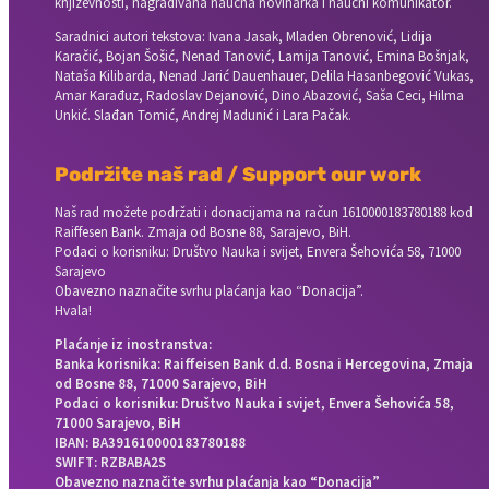
književnosti, nagrađivana naučna novinarka i naučni komunikator.
Saradnici autori tekstova: Ivana Jasak, Mladen Obrenović, Lidija
Karačić, Bojan Šošić, Nenad Tanović, Lamija Tanović, Emina Bošnjak,
Nataša Kilibarda, Nenad Jarić Dauenhauer, Delila Hasanbegović Vukas,
Amar Karađuz, Radoslav Dejanović, Dino Abazović, Saša Ceci, Hilma
Unkić. Slađan Tomić, Andrej Madunić i Lara Pačak.
Podržite naš rad / Support our work
Naš rad možete podržati i donacijama na račun
1610000183780188 kod
Raiffesen Bank. Zmaja od Bosne 88, Sarajevo, BiH.
Podaci o korisniku: Društvo Nauka i svijet, Envera Šehovića 58, 71000
Sarajevo
Obavezno naznačite svrhu plaćanja kao “Donacija”.
Hvala!
Plaćanje iz inostranstva:
Banka korisnika: Raiffeisen Bank d.d. Bosna i Hercegovina, Zmaja
od Bosne 88, 71000 Sarajevo, BiH
Podaci o korisniku: Društvo Nauka i svijet, Envera Šehovića 58,
71000 Sarajevo, BiH
IBAN: BA391610000183780188
SWIFT: RZBABA2S
Obavezno naznačite svrhu plaćanja kao “Donacija”