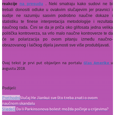
reakcije
na presudu
. Neki smatraju kako sudovi ne bi
trebali donositi odluke u ovakvim slučajevim jer pravnici i
sudije ne razumiju sasvim podrobno naučne dokaze i
statistiku te finese interpretacija metodologije i rezultata
naučnog rada. Čini se da je priča oko glifosata jedna velika
politička kontroverza, sa vrlo malo naučne kontroverze te da
će se polarizacija po ovom pitanju između naučno-
obrazovanog i laičkog dijela javnosti sve više produbljavati.
Ovaj tekst je prvi put objavljen na portalu
Glas Amerike
u
avgustu 2018.
Podijeli:
Prethodni
Slučaj He Jiankui: sve što treba znati o ovom
naučnom skandalu
Sljedeći
Da li Parkinsonova bolest možda počinje u crijevima?