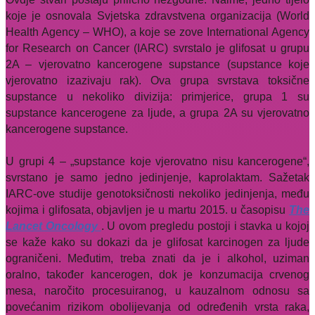
koje je osnovala Svjetska zdravstvena organizacija (World
Health Agency – WHO), a koje se zove International Agency
for Research on Cancer (IARC) svrstalo je glifosat u grupu
2A – vjerovatno kancerogene supstance (supstance koje
vjerovatno izazivaju rak). Ova grupa svrstava toksične
supstance u nekoliko divizija: primjerice, grupa 1 su
supstance kancerogene za ljude, a grupa 2A su vjerovatno
kancerogene supstance.
U grupi 4 – „supstance koje vjerovatno nisu kancerogene“,
svrstano je samo jedno jedinjenje, kaprolaktam. Sažetak
IARC-ove studije genotoksičnosti nekoliko jedinjenja, među
kojima i glifosata, objavljen je u martu 2015. u časopisu
The
Lancet Oncology
. U ovom pregledu postoji i stavka u kojoj
se kaže kako su dokazi da je glifosat karcinogen za ljude
ograničeni. Međutim, treba znati da je i alkohol, uziman
oralno, također kancerogen, dok je konzumacija crvenog
mesa, naročito procesuiranog, u kauzalnom odnosu sa
povećanim rizikom obolijevanja od određenih vrsta raka,