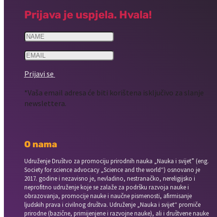
Prijava je uspjela. Hvala!
Prijavi se
*Vaša email adresa će biti korištena isključivo za slanje
newslettera.
O nama
Udruženje Društvo za promociju prirodnih nauka „Nauka i svijet” (eng.
Society for science advocacy „Science and the world“) osnovano je
2017. godine i nezavisno je, nevladino, nestranačko, nereligijsko i
neprofitno udruženje koje se zalaže za podršku razvoja nauke i
obrazovanja, promocije nauke i naučne pismenosti, afirmisanje
ljudskih prava i civilnog društva. Udruženje „Nauka i svijet“ promiče
prirodne (bazične, primijenjene i razvojne nauke), ali i društvene nauke