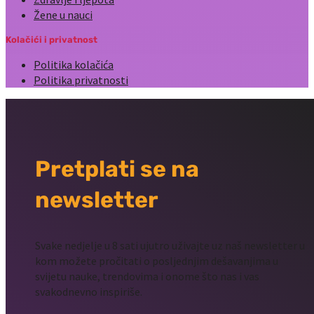
Žene u nauci
Kolačići i privatnost
Politika kolačića
Politika privatnosti
Pretplati se na
newsletter
Svake nedjelje u 8 sati ujutro uživajte uz naš newsletter u
kom možete pročitati o posljednjim dešavanjima u
svijetu nauke, trendovima i onome što nas i vas
svakodnevno inspiriše.