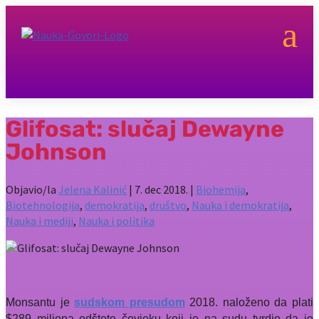
a
Glifosat: slučaj Dewayne
Johnson
Objavio/la
Jelena Kalinić
|
7. dec 2018.
|
Biohemija
,
Biotehnologija
,
demokratija
,
društvo
,
Nauka i demokratija
,
Nauka i mediji
,
Nauka i politika
Monsantu je
sudskom presudom
2018. naloženo da plati
$289 miliona odštete čovjeku koji je na sudu tvrdio da je