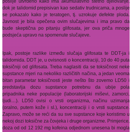
poslije utvrđeno kako ima akumulativno štetno djelovanje,
dok je talidomid prepisivan kao sedativ trudnicama, a poslije
se pokazalo kako je teratogen, tj. uzrokuje defekte ploda.
Javnost je bila opečena ovim slučajevima i ima pravo da
bude skeptična po pitanju glifosata, jer ova priča mnoge
podsjeća upravo na spomenute slučajeve.
Ipak, postoje razlike između slučaja glifosata te DDT-ja i
talidomida. DDT je, u ovisnosti o koncentraciji, 10 do 40 puta
toksičniji od glifosata. Treba naglasiti da se toksičnost neke
supstance mjeri na nekoliko različitih načina, a jedan veoma
bitan parametar toksičnosti jeste nešto što zovemo LD50 i
predstavlja dozu supstance potrebnu da ubije pola
pripadnika neke populacije (laboratorijski miševi, zamorci,
ljudi…). LD50 ovisi o vrsti organizma, načinu uzimanja
(oralno, putem kože i sl.), koncentraciji i o vrsti supstance.
Zapravo, može se reći da su sve supstance koje koristimo u
nekoj dozi toksične za čovjeka i druge organizme. Primjerice,
doza od od 12 192 mg kofeina odjednom unesena bi mogla