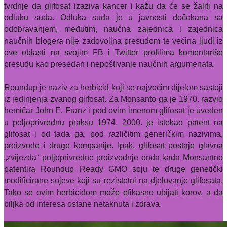
tvrdnje da glifosat izaziva kancer i kažu da će se žaliti na
odluku suda. Odluka suda je u javnosti dočekana sa
odobravanjem, međutim, naučna zajednica i zajednica
naučnih blogera nije zadovoljna presudom te većina ljudi iz
ove oblasti na svojim FB i Twitter profilima komentariše
presudu kao presedan i nepoštivanje naučnih argumenata.
Roundup je naziv za herbicid koji se najvećim dijelom sastoji
iz jedinjenja zvanog glifosat. Za Monsanto ga je 1970. razvio
hemičar John E. Franz i pod ovim imenom glifosat je uveden
u poljoprivrednu praksu 1974. 2000. je istekao patent na
glifosat i od tada ga, pod različitim generičkim nazivima,
proizvode i druge kompanije. Ipak, glifosat postaje glavna
„zvijezda“ poljoprivredne proizvodnje onda kada Monsantno
patentira Roundup Ready GMO soju te druge genetički
modificirane sojeve koji su rezistetni na djelovanje glifosata.
Tako se ovim herbicidom može efikasno ubijati korov, a da
biljka od interesa ostane netaknuta i zdrava.