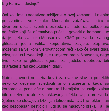
Big Farma industrije“.
Oni koji imaju negativno mišljenje o ovoj kompaniji i njenim
proizvodima
tvrde kako Monsanto zataškava priču o
stvarnom uticaju svojih proizvoda na ljude, da potkupljuje
naučnike koji će afirmativno pričati i govoriti o kompaniji te
da je cijela stvar oko Monsantovih GMO proizvoda i samog
glifosata jedna velika korporativna zavjera. Zapravo,
možemo sa velikom vjerovatnoćom reći kako će svaki glas,
tekst, status i tweet koji nije usmjeren protiv Monsanta, nego
tvrdi kako je glifosat siguran za ljudsku upotrebu, biti
okarakteriziran kao „kupljeni glas“.
Naime, javnost ne treba kriviti za ovakav stav: u proteklih
nekoliko decenija svjedočili smo slučajevima kada su
korporacije, ponajviše duhanska i hemijska industrija, zaista
bile upletene u afere zataškavanja efekta svojih proizvoda.
Sjetimo se slučajeva DDT-ja i talidomida: DDT je reklamiran
kao bezopasan pesticid i ljudi su se masovno prskali, ali je