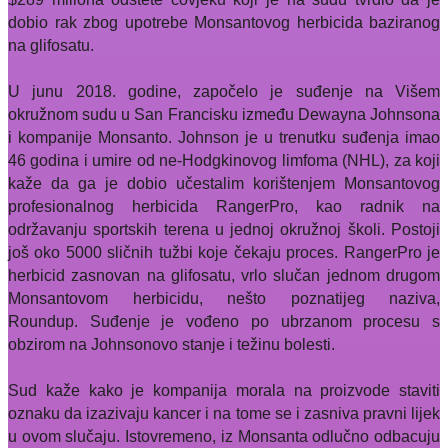
dobio rak zbog upotrebe Monsantovog herbicida baziranog
na glifosatu.
U junu 2018. godine, započelo je suđenje na Višem
okružnom sudu u San Francisku između Dewayna Johnsona
i kompanije Monsanto. Johnson je u trenutku suđenja imao
46 godina i umire od ne-Hodgkinovog limfoma (NHL), za koji
kaže da ga je dobio učestalim korištenjem Monsantovog
profesionalnog herbicida RangerPro, kao radnik na
održavanju sportskih terena u jednoj okružnoj školi. Postoji
još oko 5000 sličnih tužbi koje čekaju proces. RangerPro je
herbicid zasnovan na glifosatu, vrlo slučan jednom drugom
Monsantovom herbicidu, nešto poznatijeg naziva,
Roundup.
Suđenje je vođeno po ubrzanom procesu s
obzirom na Johnsonovo stanje i težinu bolesti.
Sud kaže kako je kompanija morala na proizvode staviti
oznaku da izazivaju kancer i na tome se i zasniva pravni lijek
u ovom slučaju. Istovremeno, iz Monsanta odlučno odbacuju