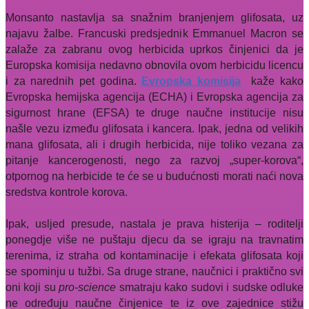
Monsanto nastavlja sa snažnim branjenjem glifosata, uz
najavu žalbe. Francuski predsjednik Emmanuel Macron se
zalaže za zabranu ovog herbicida uprkos činjenici da je
Europska komisija nedavno obnovila ovom herbicidu licencu
i za narednih pet godina.
Evropska komisija
kaže kako
Evropska hemijska agencija
(ECHA) i Evropska agencija za
sigurnost hrane (EFSA) te druge naučne institucije nisu
našle vezu između glifosata i kancera.
Ipak, jedna od velikih
mana glifosata, ali i drugih herbicida, nije toliko vezana za
pitanje kancerogenosti, nego za razvoj „super-korova“,
otpornog na herbicide te će se u budućnosti morati naći nova
sredstva kontrole korova.
Ipak, usljed presude, nastala je prava histerija – roditelji
ponegdje više ne puštaju djecu da se igraju na travnatim
terenima, iz straha od kontaminacije i efekata glifosata koji
se spominju u tužbi. Sa druge strane, naučnici i praktično svi
oni koji su
pro-science
smatraju kako sudovi i sudske odluke
ne određuju naučne činjenice te iz ove zajednice stižu