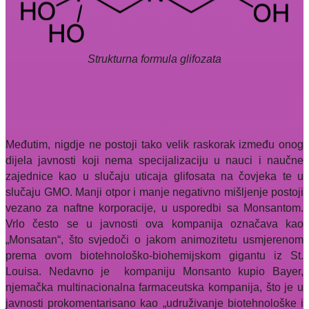
Strukturna formula glifozata
Međutim, nigdje ne postoji tako velik raskorak između onog
dijela javnosti koji nema specijalizaciju u nauci i naučne
zajednice kao u slučaju uticaja glifosata na čovjeka te u
slučaju GMO. Manji otpor i manje negativno mišljenje postoji
vezano za naftne korporacije, u usporedbi sa Monsantom.
Vrlo često se u javnosti ova kompanija označava kao
„Monsatan“, što svjedoči o jakom animozitetu usmjerenom
prema ovom biotehnološko-biohemijskom gigantu iz St.
Louisa. Nedavno je
kompaniju Monsanto kupio Bayer,
njemačka multinacionalna farmaceutska kompanija, što je u
javnosti prokomentarisano kao „udruživanje biotehnološke i