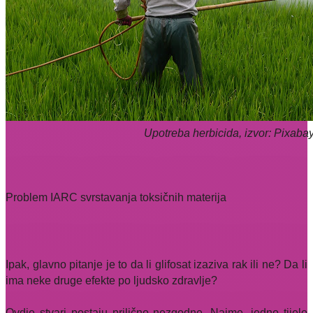
Upotreba herbicida, izvor: Pixaba
Problem IARC svrstavanja toksičnih materija
Ipak, glavno pitanje je to da li glifosat izaziva rak ili ne? Da li
ima neke druge efekte po ljudsko zdravlje?
Ovdje stvari postaju prilično nezgodne. Naime, jedno tijelo