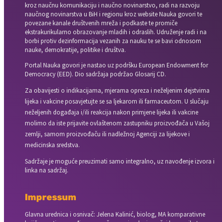
kroz naučnu komunikaciju i naučno novinarstvo, radi na razvoju
naučnog novinarstva u BiH i regionu kroz website Nauka govori te
povezane kanale društvenih mreža i podkaste te promiče
ekstrakurikularno obrazovanje mladih i odraslih. Udruženje radi i na
borbi protiv dezinformacija vezanih za nauku te se bavi odnosom
nauke, demokratije, politike i društva.
Portal Nauka govori je nastao uz podršku European Endowment for
Democracy (EED). Dio sadržaja podržao Glosarij CD.
Za obavijesti o indikacijama, mjerama opreza i neželjenim dejstvima
lijeka i vakcine posavjetujte se sa ljekarom ili farmaceutom. U slučaju
neželjenih događaja i/ili reakcija nakon primjene lijeka ili vakcine
molimo da iste prijavite ovlaštenom zastupniku proizvođača u Vašoj
zemlji, samom proizvođaču ili nadležnoj Agenciji za lijekove i
medicinska sredstva.
Sadržaje je moguće preuzimati samo integralno, uz navođenje izvora i
linka na sadržaj.
Impressum
Glavna urednica i osnivač: Jelena Kalinić, biolog, MA komparativne