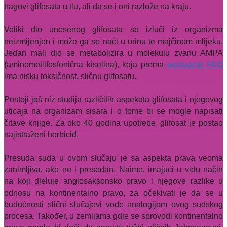
tragovi glifosata u tlu, ali da se i oni razlože na kraju.
Veliki dio unesenog glifosata se izluči iz organizma
neizmijenjen i može ga se naći u urinu te majčinom mlijeku.
Jedan mali dio se metabolizira u molekulu zvanu AMPA
(aminometilfosfonična kiselina), koja prema
evaluaciji FAO
ima nisku toksičnost, sličnu glifosatu.
Postoji još niz studija različitih aspekata glifosata i njegovog
uticaja na organizam sisara i o tome bi se mogle napisati
čitave knjige. Za oko 40 godina upotrebe, glifosat je postao
najistraženi herbicid.
Presuda suda u ovom slučaju je sa aspekta prava veoma
zanimljiva, ako ne i presedan. Naime, imajući u vidu način
na koji djeluje anglosaksonsko pravo i njegove razlike u
odnosu na kontinentalno pravo, za očekivati je da se u
budućnosti slični slučajevi vode analogijom ovog sudskog
procesa. Također, u zemljama gdje se sprovodi kontinentalno