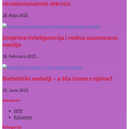
revolucionarnih otkrića
28. Maja 2025.
Umjetna inteligencija i rodno zasnovano
nasilje
26. Februara 2025.
Sintetički embriji – a šta ćemo s njima?
19. Juna 2023.
Izdvojeno
HPV
Kolumne
Kategorije