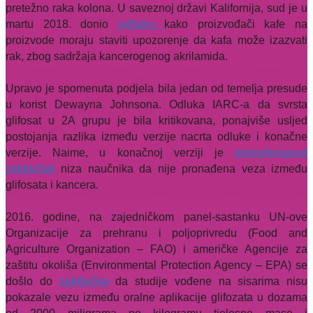
pretežno raka kolona. U saveznoj državi Kalifornija, sud je u
martu 2018. donio
odluku
kako proizvođači kafe na
proizvode moraju staviti upozorenje da kafa može izazvati
rak, zbog sadržaja kancerogenog akrilamida.
Upravo je spomenuta podjela bila jedan od temelja presude
u korist Dewayna Johnsona. Odluka IARC-a da svrsta
glifosat u 2A grupu je bila kritikovana, ponajviše usljed
postojanja razlika između verzije nacrta odluke i konačne
verzije. Naime, u konačnoj verziji je
prenebregnut
zaključak
niza naučnika da nije pronađena veza između
glifosata i kancera.
2016. godine, na zajedničkom panel-sastanku UN-ove
Organizacije za prehranu i poljoprivredu (Food and
Agriculture Organization – FAO) i američke Agencije za
zaštitu okoliša (Environmental Protection Agency – EPA) se
došlo do
zaključka
da studije vođene na sisarima nisu
pokazale vezu između oralne aplikacije glifozata u dozama