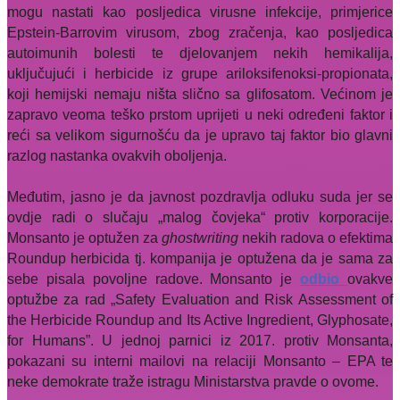
mogu nastati kao posljedica virusne infekcije, primjerice
Epstein-Barrovim virusom, zbog zračenja, kao posljedica
autoimunih bolesti te djelovanjem nekih hemikalija,
uključujući i herbicide iz grupe ariloksifenoksi-propionata,
koji hemijski nemaju ništa slično sa glifosatom. Većinom je
zapravo veoma teško prstom uprijeti u neki određeni faktor i
reći sa velikom sigurnošću da je upravo taj faktor bio glavni
razlog nastanka ovakvih oboljenja.
Međutim, jasno je da javnost pozdravlja odluku suda jer se
ovdje radi o slučaju „malog čovjeka“ protiv korporacije.
Monsanto je optužen za
ghostwriting
nekih radova o efektima
Roundup herbicida tj. kompanija je optužena da je sama za
sebe pisala povoljne radove. Monsanto je
odbio
ovakve
optužbe za rad „Safety Evaluation and Risk Assessment of
the Herbicide Roundup and Its Active Ingredient, Glyphosate,
for Humans”. U jednoj parnici iz 2017. protiv Monsanta,
pokazani su interni mailovi na relaciji Monsanto – EPA te
neke demokrate traže istragu Ministarstva pravde o ovome.