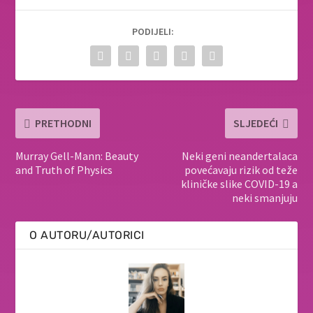
PODIJELI:
PRETHODNI
SLJEDEĆI
Murray Gell-Mann: Beauty
Neki geni neandertalaca
and Truth of Physics
povećavaju rizik od teže
kliničke slike COVID-19 a
neki smanjuju
O AUTORU/AUTORICI