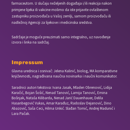
farmaceutom. U slučaju neželjenih događaja i/ili reakcija nakon
primjene lijeka ili vakcine molimo da iste prijavite ovlaštenom
zastupniku proizvođača u Vašoj zemlji, samom proizvođaču ili
nadležnoj Agenciji za lijekove i medicinska sredstva.
Sadržaje je moguće preuzimati samo integralno, uz navođenje
izvora i linka na sadržaj.
Impressum
Glavna urednica i osnivač: Jelena Kalinić, biolog, MA komparativne
književnosti, nagrađivana naučna novinarka i naučni komunikator.
Saradnici autori tekstova: Ivana Jasak, Mladen Obrenović, Lidija
Karačić, Bojan Šošić, Nenad Tanović, Lamija Tanović, Emina
Bošnjak, Nataša Kilibarda, Nenad Jarić Dauenhauer, Delila
Hasanbegović Vukas, Amar Karađuz, Radoslav Dejanović, Dino
Abazović, Saša Ceci, Hilma Unkić. Slađan Tomić, Andrej Madunić i
Lara Pačak.