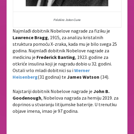
Frédéric Joliot-Curie
Najmlađi dobitnik Nobelove nagrade za fiziku je
Lawrence Bragg
, 1915, za analizu kristalnih
struktura pomoću X-zraka, kada mu je bilo svega 25
godina. Najmlađi dobitnik Nobelove nagrade za
medicinu je
Frederick Banting
, 1923. godine za
otkriće insulina koji je nagradu dobio u 32. godini.
Ostali vrlo mladi dobitnici su i
Werner
Heisenberg
(31 godina) te
James Watson
(34).
Najstariji dobitnik Nobelove nagrade je
John B.
Goodenough
, Nobelova nagrada za hemiju 2019. za
doprinos u stvaranju litijumske baterije. U trenutku
objave imena, imao je 97 godina.