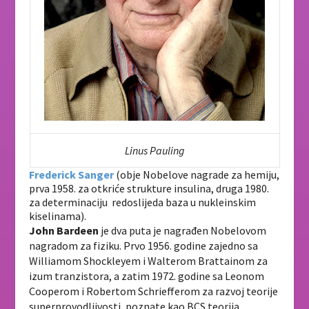
Linus Pauling
Frederick Sanger
(obje Nobelove nagrade za hemiju,
prva 1958. za otkriće strukture insulina, druga 1980.
za determinaciju redoslijeda baza u nukleinskim
kiselinama).
John Bardeen
je dva puta je nagrađen Nobelovom
nagradom za fiziku. Prvo 1956. godine zajedno sa
Williamom Shockleyem i Walterom Brattainom za
izum tranzistora, a zatim 1972. godine sa Leonom
Cooperom i Robertom Schriefferom za razvoj teorije
superprovodljivosti, poznate kao BCS teorija.