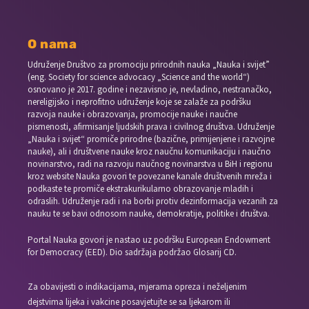
O nama
Udruženje Društvo za promociju prirodnih nauka „Nauka i svijet”
(eng. Society for science advocacy „Science and the world“)
osnovano je 2017. godine i nezavisno je, nevladino, nestranačko,
nereligijsko i neprofitno udruženje koje se zalaže za podršku
razvoja nauke i obrazovanja, promocije nauke i naučne
pismenosti, afirmisanje ljudskih prava i civilnog društva. Udruženje
„Nauka i svijet“ promiče prirodne (bazične, primijenjene i razvojne
nauke), ali i društvene nauke kroz naučnu komunikaciju i naučno
novinarstvo, radi na razvoju naučnog novinarstva u BiH i regionu
kroz website Nauka govori te povezane kanale društvenih mreža i
podkaste te promiče ekstrakurikularno obrazovanje mladih i
odraslih. Udruženje radi i na borbi protiv dezinformacija vezanih za
nauku te se bavi odnosom nauke, demokratije, politike i društva.
Portal Nauka govori je nastao uz podršku European Endowment
for Democracy (EED). Dio sadržaja podržao Glosarij CD.
Za obavijesti o indikacijama, mjerama opreza i neželjenim
dejstvima lijeka i vakcine posavjetujte se sa ljekarom ili