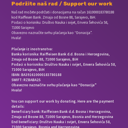
Podržite naš rad / Support our work
Naš rad možete podržati i donacijama na račun
1610000183780188
kod Raiffesen Bank. Zmaja od Bosne 88, Sarajevo, BiH.
Podaci o korisniku: Društvo Nauka i svijet, Envera Šehovića 58,
71000 Sarajevo
Obavezno naznačite svrhu plaćanja kao “Donacija”.
Hvala!
Plaćanje iz inostranstva:
Banka korisnika: Raiffeisen Bank d.d. Bosna i Hercegovina,
Zmaja od Bosne 88, 71000 Sarajevo, BiH
Podaci o korisniku: Društvo Nauka i svijet, Envera Šehovića 58,
71000 Sarajevo, BiH
IBAN: BA391610000183780188
SWIFT: RZBABA2S
Obavezno naznačite svrhu plaćanja kao “Donacija”
Hvala!
You can support our work by donating. Here are the payment
details:
Beneficiary bank: Raiffeisen Bank d.d. Bosna i Hercegovina,
Zmaja od Bosne 88, 71000 Sarajevo, Bosnia and Herzegovina
End beneficiary: Društvo Nauka i svijet, Envera Šehovića 58,
71000 Sarajevo, Bosnia and Herzegovina