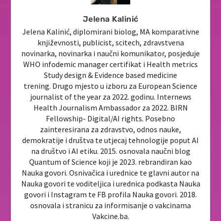
Jelena Kalinić
Jelena Kalinić, diplomirani biolog, MA komparativne
književnosti, publicist, scitech, zdravstvena
novinarka, novinarka i naučni komunikator, posjeduje
WHO infodemic manager certifikat i Health metrics
Study design & Evidence based medicine
trening. Drugo mjesto u izboru za European Science
journalist of the year za 2022. godinu. Internews
Health Journalism Ambassador za 2022. BIRN
Fellowship- Digital/AI rights. Posebno
zainteresirana za zdravstvo, odnos nauke,
demokratije i društva te utjecaj tehnologije poput AI
na društvo i AI etiku. 2015. osnovala naučni blog
Quantum of Science koji je 2023. rebrandiran kao
Nauka govori. Osnivačica i urednice te glavni autor na
Nauka govori te voditeljica i urednica podkasta Nauka
govori i Instagram te FB profila Nauka govori. 2018.
osnovala i stranicu za informisanje o vakcinama
Vakcine.ba.