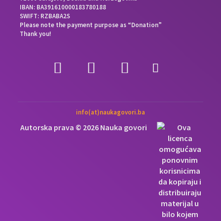
IBAN: BA391610000183780188
SWIFT: RZBABA2S
Please note the payment purpose as “Donation”
Thank you!
info(at)naukagovori.ba
Autorska prava © 2026 Nauka govori