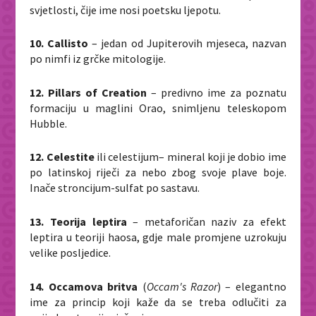
svjetlosti, čije ime nosi poetsku ljepotu.
10. Callisto
– jedan od Jupiterovih mjeseca, nazvan
po nimfi iz grčke mitologije.
12. Pillars of Creation
– predivno ime za poznatu
formaciju u maglini Orao, snimljenu teleskopom
Hubble.
12. Celestite
ili celestijum– mineral koji je dobio ime
po latinskoj riječi za nebo zbog svoje plave boje.
Inače stroncijum-sulfat po sastavu.
13. Teorija leptira
– metaforičan naziv za efekt
leptira u teoriji haosa, gdje male promjene uzrokuju
velike posljedice.
14. Occamova britva
(
Occam's Razor
) – elegantno
ime za princip koji kaže da se treba odlučiti za