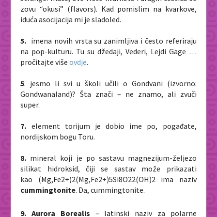
zovu “okusi” (flavors). Kad pomislim na kvarkove,
iduća asocijacija mi je sladoled.
5.
imena novih vrsta su zanimljiva i često referiraju
na pop-kulturu. Tu su džedaji, Vederi, Lejdi Gage …
pročitajte više
ovdje
.
5
. jesmo li svi u školi učili o Gondvani (izvorno:
Gondwanaland)? Šta znači – ne znamo, ali zvuči
super.
7.
element torijum je dobio ime po, pogađate,
nordijskom bogu Toru.
8.
mineral koji je po sastavu magnezijum-željezo
silikat hidroksid, čiji se sastav može prikazati
kao
(Mg,Fe
2+
)
2
(Mg,Fe
2+
)
5
Si
8
O
22
(OH)
2
ima naziv
cummingtonite
. Da, cummingtonite.
9. Aurora Borealis
– latinski naziv za polarne