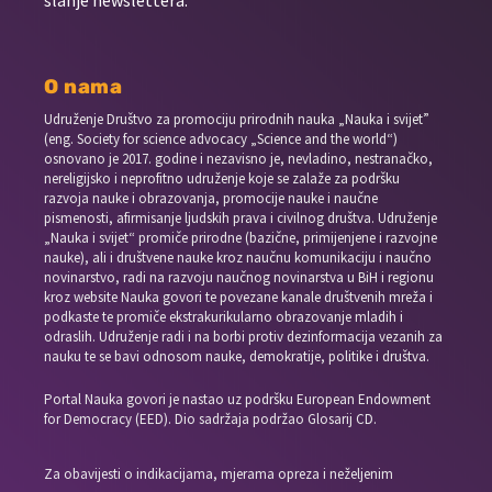
O nama
Udruženje Društvo za promociju prirodnih nauka „Nauka i svijet”
(eng. Society for science advocacy „Science and the world“)
osnovano je 2017. godine i nezavisno je, nevladino, nestranačko,
nereligijsko i neprofitno udruženje koje se zalaže za podršku
razvoja nauke i obrazovanja, promocije nauke i naučne
pismenosti, afirmisanje ljudskih prava i civilnog društva. Udruženje
„Nauka i svijet“ promiče prirodne (bazične, primijenjene i razvojne
nauke), ali i društvene nauke kroz naučnu komunikaciju i naučno
novinarstvo, radi na razvoju naučnog novinarstva u BiH i regionu
kroz website Nauka govori te povezane kanale društvenih mreža i
podkaste te promiče ekstrakurikularno obrazovanje mladih i
odraslih. Udruženje radi i na borbi protiv dezinformacija vezanih za
nauku te se bavi odnosom nauke, demokratije, politike i društva.
Portal Nauka govori je nastao uz podršku European Endowment
for Democracy (EED). Dio sadržaja podržao Glosarij CD.
Za obavijesti o indikacijama, mjerama opreza i neželjenim