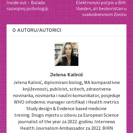
Inside out – Balada
Elektronski potpis u BiH:
razvojnoj psihologiji
Uveden, ali beskoristan u
svakodnevnom životu
O AUTORU/AUTORICI
Jelena Kalinić
Jelena Kalinić, diplomirani biolog, MA komparativne
književnosti, publicist, scitech, zdravstvena
novinarka, novinarka i naučni komunikator, posjeduje
WHO infodemic manager certifikat i Health metrics
Study design & Evidence based medicine
trening. Drugo mjesto u izboru za European Science
journalist of the year za 2022. godinu. Internews
Health Journalism Ambassador za 2022. BIRN