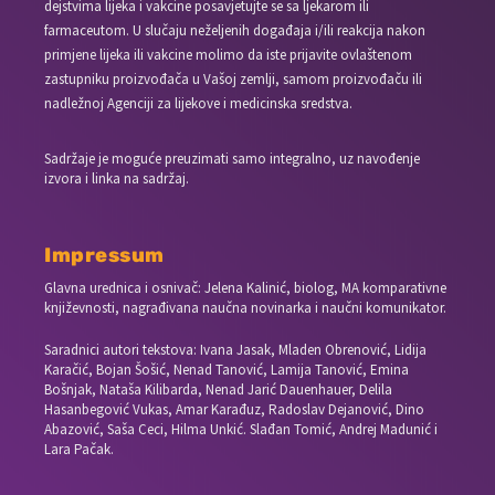
dejstvima lijeka i vakcine posavjetujte se sa ljekarom ili
farmaceutom. U slučaju neželjenih događaja i/ili reakcija nakon
primjene lijeka ili vakcine molimo da iste prijavite ovlaštenom
zastupniku proizvođača u Vašoj zemlji, samom proizvođaču ili
nadležnoj Agenciji za lijekove i medicinska sredstva.
Sadržaje je moguće preuzimati samo integralno, uz navođenje
izvora i linka na sadržaj.
Impressum
Glavna urednica i osnivač: Jelena Kalinić, biolog, MA komparativne
književnosti, nagrađivana naučna novinarka i naučni komunikator.
Saradnici autori tekstova: Ivana Jasak, Mladen Obrenović, Lidija
Karačić, Bojan Šošić, Nenad Tanović, Lamija Tanović, Emina
Bošnjak, Nataša Kilibarda, Nenad Jarić Dauenhauer, Delila
Hasanbegović Vukas, Amar Karađuz, Radoslav Dejanović, Dino
Abazović, Saša Ceci, Hilma Unkić. Slađan Tomić, Andrej Madunić i
Lara Pačak.