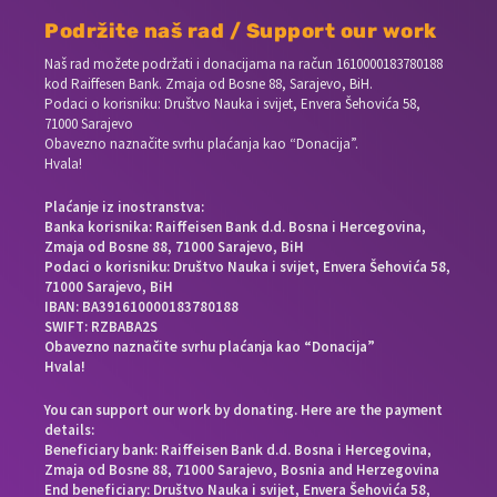
Podržite naš rad / Support our work
Naš rad možete podržati i donacijama na račun
1610000183780188
kod Raiffesen Bank. Zmaja od Bosne 88, Sarajevo, BiH.
Podaci o korisniku: Društvo Nauka i svijet, Envera Šehovića 58,
71000 Sarajevo
Obavezno naznačite svrhu plaćanja kao “Donacija”.
Hvala!
Plaćanje iz inostranstva:
Banka korisnika: Raiffeisen Bank d.d. Bosna i Hercegovina,
Zmaja od Bosne 88, 71000 Sarajevo, BiH
Podaci o korisniku: Društvo Nauka i svijet, Envera Šehovića 58,
71000 Sarajevo, BiH
IBAN: BA391610000183780188
SWIFT: RZBABA2S
Obavezno naznačite svrhu plaćanja kao “Donacija”
Hvala!
You can support our work by donating. Here are the payment
details:
Beneficiary bank: Raiffeisen Bank d.d. Bosna i Hercegovina,
Zmaja od Bosne 88, 71000 Sarajevo, Bosnia and Herzegovina
End beneficiary: Društvo Nauka i svijet, Envera Šehovića 58,