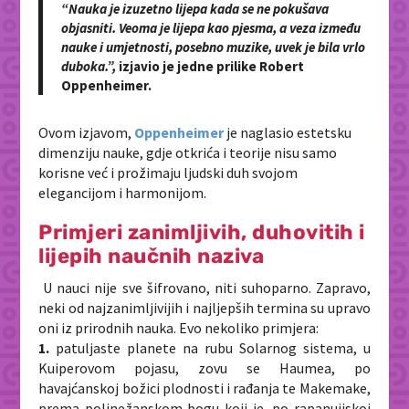
“Nauka je izuzetno lijepa kada se ne pokušava
objasniti. Veoma je lijepa kao pjesma, a veza između
nauke i umjetnosti, posebno muzike, uvek je bila vrlo
duboka.”,
izjavio je jedne prilike Robert
Oppenheimer.
Ovom izjavom,
Oppenheimer
je naglasio estetsku
dimenziju nauke, gdje otkrića i teorije nisu samo
korisne već i prožimaju ljudski duh svojom
elegancijom i harmonijom.
Primjeri zanimljivih, duhovitih i
lijepih naučnih naziva
U nauci nije sve šifrovano, niti suhoparno. Zapravo,
neki od najzanimljivijih i najljepših termina su upravo
oni iz prirodnih nauka. Evo nekoliko primjera:
1.
patuljaste planete na rubu Solarnog sistema, u
Kuiperovom pojasu, zovu se Haumea, po
havajćanskoj božici plodnosti i rađanja te Makemake,
prema polinežanskom bogu koji je, po rapanuijskoj