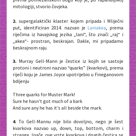
mitologiji, stvorio čovjeka.
2.
supergalaktički klaster kojem pripada i Mliječni
put, identificiran 2014. nazvan je
Laniakea
,
prema
riječima iz havajskog jezika „
lani
“, što znači „raj“ i
„
akea
“- prostran, beskrajan. Dakle, mi pripadamo
beskrajnom raju.
3.
Murray Gell-
Mann je čestice iz kojih se sastoje
protoni i neutroni nazvao “quarks” (kvarkovi), prema
riječi koju je James Joyce upotrijebio u Fineganovom
bdijenju
Three quarks for Muster Mark!
Sure he hasn't got much of a bark
And sure any he has it's all beside the mark.
4
. To Gell-Mannu nije bilo dovoljno, nego je šest
kvarkova nazvao up, down, top, bottom, charm i
strange. Inače, ove vrste kvarkova i drugih čestica se