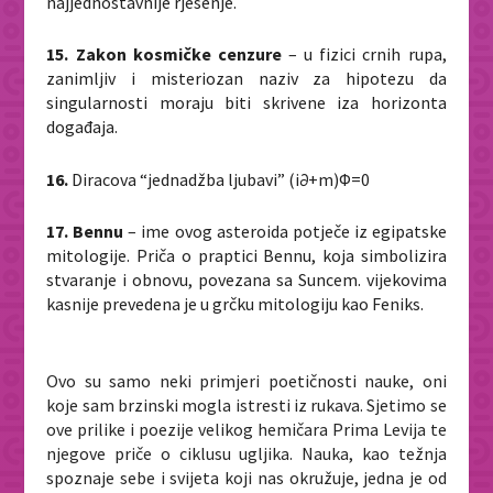
najjednostavnije rješenje.
15. Zakon kosmičke cenzure
– u fizici crnih rupa,
zanimljiv i misteriozan naziv za hipotezu da
singularnosti moraju biti skrivene iza horizonta
događaja.
16.
Diracova “jednadžba ljubavi” (i∂+m)Φ=0
17. Bennu
– ime ovog asteroida potječe iz egipatske
mitologije. Priča o praptici Bennu, koja simbolizira
stvaranje i obnovu, povezana sa Suncem. vijekovima
kasnije prevedena je u grčku mitologiju kao Feniks.
Ovo su samo neki primjeri poetičnosti nauke, oni
koje sam brzinski mogla istresti iz rukava. Sjetimo se
ove prilike i poezije velikog hemičara Prima Levija te
njegove priče o ciklusu ugljika. Nauka, kao težnja
spoznaje sebe i svijeta koji nas okružuje, jedna je od