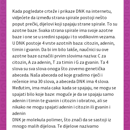
Kada pogledate crteže i prikaze DNK na internetu,
vidjećete da između strana spirale postoji nešto
poput prečki, dijelovi koji spajaju strane spirale. To su
azotne baze. Svaka strana spirale ima svoje azotne
baze i one se u sredini spajaju i to vodikovim vezama.
U DNK postoje 4 vrste azotnih baza: citozin, adenin,
timin i gvanin. Da bi im bilo lakše, naučnici su ove
azotne baze označili prvim slovima naziva: C za
citozin, A za adenin, T za timin i G za gvanin. Ta 4
slova su sva slova onoga što zovemo genetička
abeceda. Naša abeceda od koje gradimo riječi i
rečenice ima 30 slova, a abeceda DNK ima 4 slova.
Međutim, ima mala caka: kada se spajaju, ne mogu se
spajati bilo koje baze: moguće je da se spajaju samo
adenin i timin te gvanin i citozin i obratno, ali se
nikako ne mogu spajati adenin i citozin ili gvanin i
adenin
DNK je molekula polimer, što znači da se sastoji iz
mnogo malih dijelova. Te dijelove nazivamo