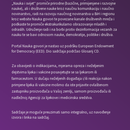
„Nauka i svijet“ promiče prirodne (bazične, primijenjene i razvojne
nauke), ali i društvene nauke kroz naučnu komunikaciju i naučno
novinarstvo, radi na razvoju naučnog novinarstva u BiH i regionu
kroz website Nauka govori te povezane kanale društvenih mreža i
podkaste te promiče ekstrakurikularno obrazovanje mladih i
odraslih. Udruženje radi i na borbi protiv dezinformacija vezanih za
nauku te se bavi odnosom nauke, demokratije, politike i društva.
Portal Nauka govori je nastao uz podršku European Endowment
for Democracy (EED). Dio sadržaja podržao Glosarij CD.
Za obavijesti o indikacijama, mjerama opreza i neželjenim
dejstvima lijeka i vakcine posavjetujte se sa ljekarom ili
farmaceutom. U slučaju neželjenih događaja i/ili reakcija nakon
primjene lijeka ili vakcine molimo da iste prijavite ovlaštenom
zastupniku proizvođača u Vašoj zemlji, samom proizvođaču ili
nadležnoj Agenciji za lijekove i medicinska sredstva.
Sadržaje je moguće preuzimati samo integralno, uz navođenje
izvora i linka na sadržaj.