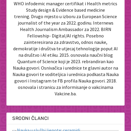
WHO infodemic manager certifikat i Health metrics
Study design & Evidence based medicine
trening. Drugo mjesto u izboru za European Science
journalist of the year za 2022. godinu. Internews
Health Journalism Ambassador za 2022. BIRN
Fellowship- Digital/AI rights. Posebno
zainteresirana za zdravstvo, odnos nauke,
demokratije i društva te utjecaj tehnologije poput AI
na društvo i AI etiku. 2015. osnovala naučni blog
Quantum of Science koji je 2023. rebrandiran kao
Nauka govori. Osnivačica i urednice te glavni autor na
Nauka govori te voditeljica i urednica podkasta Nauka
govori i Instagram te FB profila Nauka govori. 2018.
osnovala i stranicu za informisanje o vakcinama
Vakcine.ba.
SRODNI ČLANCI