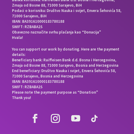
Zmaja od Bosne 88, 71000 Sarajevo, BiH
Podaci o korisniku: Društvo Nauka i svijet, Envera Šehovića 58,
71000 Sarajevo, BiH
IBAN: BA391610000183780188
SWIFT: RZBABA2S
Obavezno naznačite svrhu plaćanja kao “Donacija”
Hvala!
You can support our work by donating. Here are the payment
details:
Beneficiary bank: Raiffeisen Bank d.d. Bosna i Hercegovina,
Zmaja od Bosne 88, 71000 Sarajevo, Bosnia and Herzegovina
End beneficiary: Društvo Nauka i svijet, Envera Šehovića 58,
71000 Sarajevo, Bosnia and Herzegovina
IBAN: BA391610000183780188
SWIFT: RZBABA2S
Please note the payment purpose as “Donation”
Thank you!