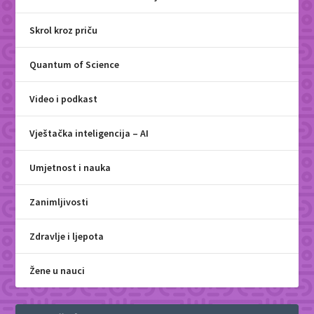
Skrol kroz priču
Quantum of Science
Video i podkast
Vještačka inteligencija – AI
Umjetnost i nauka
Zanimljivosti
Zdravlje i ljepota
Žene u nauci