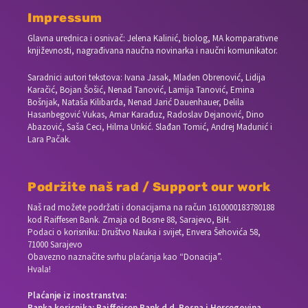
Impressum
Glavna urednica i osnivač: Jelena Kalinić, biolog, MA komparativne
književnosti, nagrađivana naučna novinarka i naučni komunikator.
Saradnici autori tekstova: Ivana Jasak, Mladen Obrenović, Lidija
Karačić, Bojan Šošić, Nenad Tanović, Lamija Tanović, Emina
Bošnjak, Nataša Kilibarda, Nenad Jarić Dauenhauer, Delila
Hasanbegović Vukas, Amar Karađuz, Radoslav Dejanović, Dino
Abazović, Saša Ceci, Hilma Unkić. Slađan Tomić, Andrej Madunić i
Lara Pačak.
Podržite naš rad / Support our work
Naš rad možete podržati i donacijama na račun
1610000183780188
kod Raiffesen Bank. Zmaja od Bosne 88, Sarajevo, BiH.
Podaci o korisniku: Društvo Nauka i svijet, Envera Šehovića 58,
71000 Sarajevo
Obavezno naznačite svrhu plaćanja kao “Donacija”.
Hvala!
Plaćanje iz inostranstva:
Banka korisnika: Raiffeisen Bank d.d. Bosna i Hercegovina,