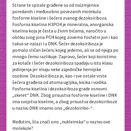
Strane te spirale građene su od naizmjenice
poredanih i međusobno povezanih molekula
fosforne kiseline i šećera zvanog dezoksiriboza.
Fosforna kiselina H3PO4 je mineralna, anorganska
kiselina koja je česta u živim bićama, naročito u
obliku svog jona PO4 kojeg zovemo fosfatni jon i kao
takva se nalazi i u DNK. Šećer dezoksiriboza je
pomalo sličan šećeru kojeg jedemo, ali se od njega po
mnogo čemu razlikuje. Zapravo, šećer koji koristimo
za kolače i šećer dezoksiriboza spadaju u istu klasu
jedinjenja jer imaju neke zajedničke hemijske
osobine. Dezoksiriboza je, kao i sve ostale vrste
šećera građena od atoma ugljika, kisika i vodika.
Fosforna kiselina i dezoksiriboza grade osnovni
„skelet“ DNK. Zbog prisustva fosforne kiseline i DNK
ima svojstva kiseline, a zbog prisustva dezoksiriboze
u nazivu DNK imamo ono „dezoksiribo-“ .
Međutim, šta znači ono „nukleinska“ u nazivu ove
molekule?