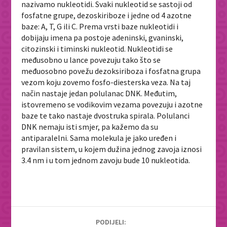
nazivamo nukleotidi. Svaki nukleotid se sastoji od
fosfatne grupe, dezoskiriboze i jedne od 4 azotne
baze: A, T, G ili C. Prema vrsti baze nukleotidi i
dobijaju imena pa postoje adeninski, gvaninski,
citozinski i timinski nukleotid. Nukleotidi se
međusobno u lance povezuju tako što se
međuosobno povežu dezoksiriboza i fosfatna grupa
vezom koju zovemo fosfo-diesterska veza. Na taj
način nastaje jedan polulanac DNK. Međutim,
istovremeno se vodikovim vezama povezuju i azotne
baze te tako nastaje dvostruka spirala. Polulanci
DNK nemaju isti smjer, pa kažemo da su
antiparalelni. Sama molekula je jako uređen i
pravilan sistem, u kojem dužina jednog zavoja iznosi
3.4 nm i u tom jednom zavoju bude 10 nukleotida.
PODIJELI: