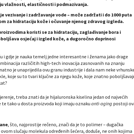
u vlažnosti, elastičnosti i podmazivanja.
 je vezivanje i zadržavanje vode – može zadržati i do 1000 puta
nom za hidrataciju kože i očuvanje njenog zdravog izgleda.
oizvodima koristi se za hidrataciju, zaglađivanje bora i
boljšava osjećaj i izgled kože, a dugoročno doprinosi
eću i gdje je nauka temelj jedne interesantne i ženama jako drage
ombinacija različitih high-tech inovacija zasnovanih na znanju
znatno je unaprijedila ovu granu industrije i dala nam neke vrhunsk
le, koje su to tvari ključne za njegu kože, koje znatno poboljšavaj
kat?
renje, treba znati da je hijaluronska kiselina jedan od najvećih
će te tako u dosta proizvoda koji imaju oznaku
anti-aging
postoji ov
kane
, što, najprostije rečeno, znači da je to polimer – dugačka
 u ovom slučaju molekula određenih šećera, doduše, ne onih kojima