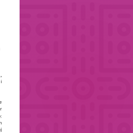
i
,
i
e
r
:
m
j