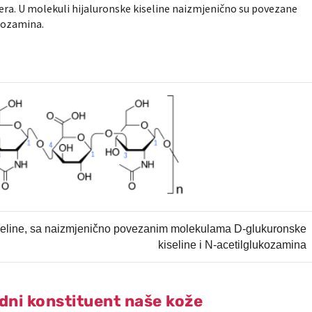
era. U molekuli hijaluronske kiseline naizmjenično su povezane
kozamina.
kiseline, sa naizmjenično povezanim molekulama D-glukuronske
kiseline i N-acetilglukozamina
odni konstituent naše kože