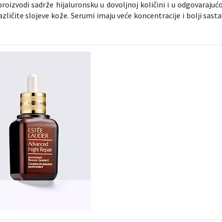
proizvodi sadrže hijaluronsku u dovoljnoj količini i u odgovarajućo
zličite slojeve kože. Serumi imaju veće koncentracije i bolji sasta