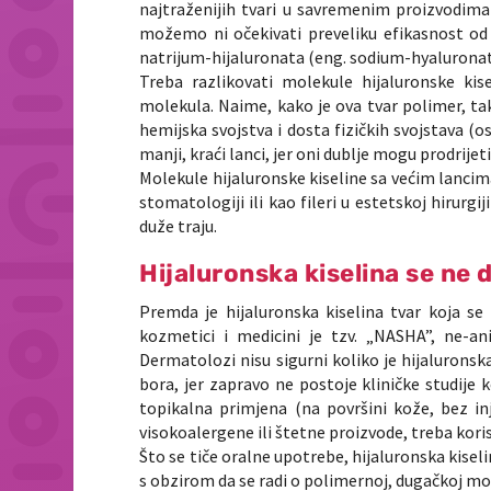
najtraženijih tvari u savremenim proizvodim
možemo ni očekivati preveliku efikasnost od
natrijum-hijaluronata (eng. sodium-hyaluronat
Treba razlikovati molekule hijaluronske kis
molekula. Naime, kako je ova tvar polimer, tak
hemijska svojstva i dosta fizičkih svojstava 
manji, kraći lanci, jer oni dublje mogu prodrijeti
Molekule hijaluronske kiseline sa većim lancim
stomatologiji ili kao fileri u estetskoj hirurgi
duže traju.
Hijaluronska kiselina se ne d
Premda je hijaluronska kiselina tvar koja se 
kozmetici i medicini je tzv. „NASHA”, ne-a
Dermatolozi nisu sigurni koliko je hijaluronsk
bora, jer zapravo ne postoje kliničke studije k
topikalna primjena (na površini kože, bez in
visokoalergene ili štetne proizvode, treba koris
Što se tiče oralne upotrebe, hijaluronska kise
s obzirom da se radi o polimernoj, dugačkoj m