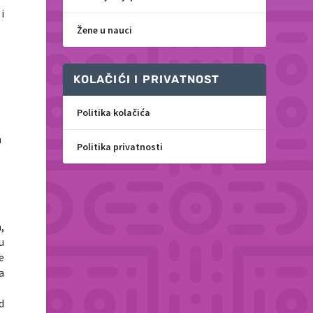
i
Žene u nauci
KOLAČIĆI I PRIVATNOST
Politika kolačića
h
Politika privatnosti
,
u
e
a
d