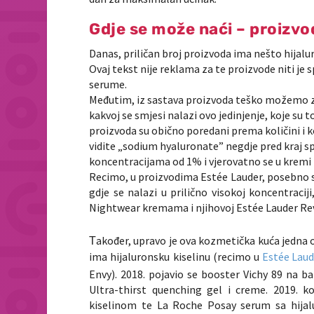
Gdje se može naći – proizvo
Danas, priličan broj proizvoda ima nešto hijalur
Ovaj tekst nije reklama za te proizvode niti j
serume.
Međutim, iz sastava proizvoda teško možemo zakl
kakvoj se smjesi nalazi ovo jedinjenje, koje su t
proizvoda su obično poredani prema količini i 
vidite „sodium hyaluronate” negdje pred kraj spis
koncentracijama od 1% i vjerovatno se u kremi il
Recimo, u proizvodima
Estée
Lauder
, posebno
gdje se nalazi u prilično visokoj koncentraci
Nightwear kremama
i njihovoj
Estée
Lauder Rev
akođer, upravo je ova kozmetička kuća jedna 
T
ima hijaluronsku kiselinu (recimo u
Estée
Laud
Envy
). 2018. pojavio se booster Vichy 89 na b
Ultra-thirst quenching gel i creme. 2019. k
kiselinom te La Roche Posay serum sa hijal