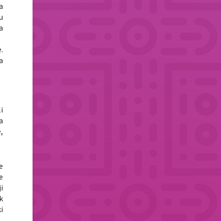
a
u
a
.
a
i
a
,
e
e
i
k
i