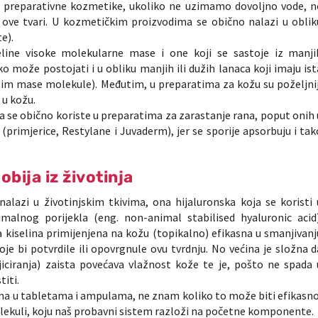
a preparativne kozmetike, ukoliko ne uzimamo dovoljno vode, n
 ove tvari. U kozmetičkim proizvodima se obično nalazi u oblik
e).
eline visoke molekularne mase i one koji se sastoje iz manji
o može postojati i u obliku manjih ili dužih lanaca koji imaju ist
(osim mase molekule). Međutim, u preparatima za kožu su poželjnij
 u kožu.
a se obično koriste u preparatima za zarastanje rana, poput onih 
ji (primjerice, Restylane i Juvaderm), jer se sporije apsorbuju i tak
obija iz životinja
nalazi u životinjskim tkivima, ona hijaluronska koja se koristi 
nimalnog porijekla (eng.
non-animal stabilised hyaluronic acid)
a kiselina primijenjena na kožu (topikalno) efikasna u smanjivanj
oje bi potvrdile ili opovrgnule ovu tvrdnju. No većina je složna d
jiciranja) zaista povećava vlažnost kože te je, pošto ne spada 
titi.
lina u tabletama i ampulama, ne znam koliko to može biti efikasno
olekuli, koju naš probavni sistem razloži na početne komponente.