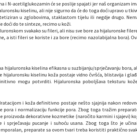
 i N-acetilglukozamin će se poslije spajati jer naš organizam im
luronsku kiselinu, ali nije sigurno da će do toga doći upravo u tkiv
tetiziran u zglobovima, staklastom tijelu ili negdje drugo. Nem
 doći do te sinteze, recimo u koži.
luronskom svakako su fileri, ali nisu sve bore za hijaluronske filere
e, a isti fileri se koriste i za bore (recimo nazolabijalna bora). Ov
 hijaluronska kiselina efikasna u suzbijanju/sprječavanju bora, al
hijaluronsku kiselinu koža postaje vidno čvršća, blistavija i glađ
nitivno mogu potvrditi. Hijaluronska poboljšava teksturu kože
ratacijom i koža definitivno postaje nešto sjajnija nakon redovn
e pora i normalizaciju funkcije pora. Zbog toga tražim preparat
ije proizvoda dekorativne kozmetike (naročito karmini i sjajevi) koj
e i sprječavaju pucanje i suhoću usana. Zbog toga što je učina
emporalan, preparate sa ovom tvari treba koristiti praktično svak