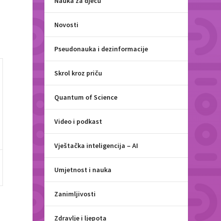
Nauka za djecu
Novosti
Pseudonauka i dezinformacije
Skrol kroz priču
Quantum of Science
Video i podkast
Vještačka inteligencija – AI
Umjetnost i nauka
Zanimljivosti
Zdravlje i ljepota