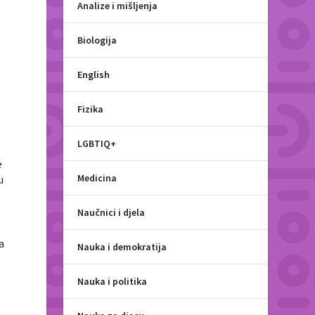
Analize i mišljenja
Biologija
English
Fizika
LGBTIQ+
e
Medicina
u
Naučnici i djela
a
Nauka i demokratija
Nauka i politika