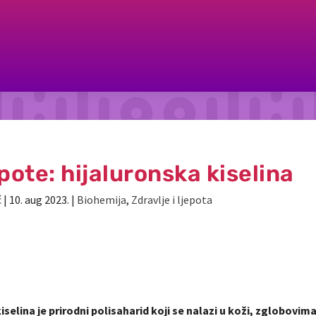
pote: hijaluronska kiselina
ć
|
10. aug 2023.
|
Biohemija
,
Zdravlje i ljepota
iselina je prirodni polisaharid koji se nalazi u koži, zglobovim