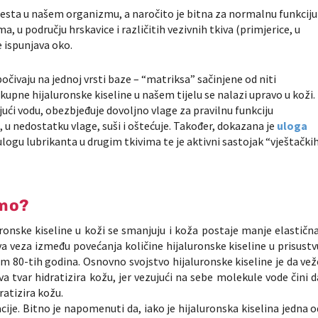
česta u našem organizmu, a naročito je bitna za normalnu funkciju 
, u području hrskavice i različitih vezivnih tkiva (primjerice, u
e ispunjava oko.
počivaju na jednoj vrsti baze – “matriksa” sačinjene od niti
kupne hijaluronske kiseline u našem tijelu se nalazi upravo u koži.
ujući vodu, obezbjeđuje dovoljno vlage za pravilnu funkciju
, u nedostatku vlage, suši i oštećuje. Također, dokazana je
uloga
ulogu lubrikanta u drugim tkivima te je aktivni sastojak “vještački
imo?
ronske kiseline u koži se smanjuju i koža postaje manje elastična
iva veza između povećanja količine hijaluronske kiseline u prisustv
em 80-tih godina. Osnovno svojstvo hijaluronske kiseline je da vež
a tvar hidratizira kožu, jer vezujući na sebe molekule vode čini d
ratizira kožu.
ije. Bitno je napomenuti da, iako je hijaluronska kiselina jedna o