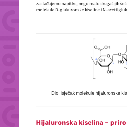
zaslađujemo napitke, nego malo drugačijih šeć
molekule D-glukuronske kiseline i N-acetilglu
Dio, isječak molekule hijaluronske 
Hijaluronska kiselina – prir