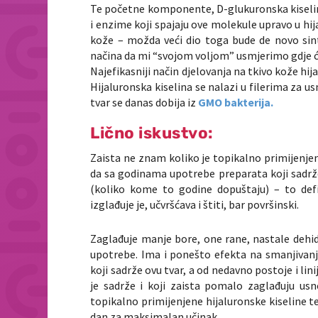
Te početne komponente, D-glukuronska kiselina
i enzime koji spajaju ove molekule upravo u hija
kože – možda veći dio toga bude
de novo
sin
načina da mi “svojom voljom” usmjerimo gdje će
Najefikasniji način djelovanja na tkivo kože hija
Hijaluronska kiselina se nalazi u filerima za usn
tvar se danas dobija iz
GMO bakterija.
Lično iskustvo:
Zaista ne znam koliko je topikalno primijenjena
da sa godinama upotrebe preparata koji sadrže 
(koliko kome to godine dopuštaju) – to defi
izglađuje je, učvršćava i štiti, bar površinski.
Zaglađuje manje bore, one rane, nastale dehid
upotrebe. Ima i ponešto efekta na smanjivanj
koji sadrže ovu tvar, a od nedavno postoje i lin
je sadrže i koji zaista pomalo zaglađuju usn
topikalno primijenjene hijaluronske kiseline t
dan za maksimalan učinak.