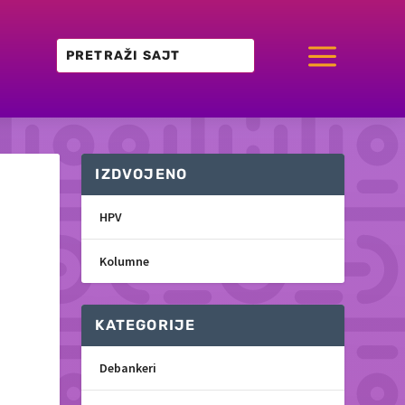
a
IZDVOJENO
HPV
Kolumne
KATEGORIJE
Debankeri
a