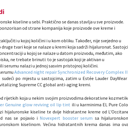
di
onske kiseline u sebi. Praktično se danas stavlja u sve proizvode.
e sponzorisan od strane kompanija koje proizvode ove kreme i
jučiti u kojoj količini i u kom obliku. Također, nije svejedno u
o druge tvari koje se nalaze u kremi koja sadrži hijaluronat. Sastojc
koncentraciji u kojoj se nalaze u datom proizvodu, međutim, ako
ka, ne trebate brinuti: to je sastojak koji je aktivan u
i serumu nalazi u jednoj sasvim pristojnoj količini.
 serumu
Advanced night repair
Synchronized Recovery Complex II
ji, sudeći po mjestu u sastojcima, zatim u
Estée
Lauder DayWear
italizing Supreme CC global anti-aging
kremi.
od rijetkih koja u nekim svojim proizvodima dekorativne kozmetik
er Genuine glow reviving oil lip tint
ili u karminima
EL Pure Colo
azi hijaluronske kiseline te dvije hidratantne kreme od L'Occitane
od nas se pojavio i
Novexpert booster serum
sa hijaluronsko
uronskom kiselinom. Većina hidratantnih krema danas ima ova