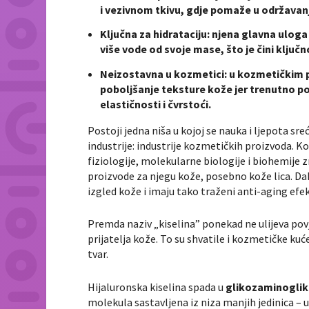
i vezivnom tkivu, gdje pomaže u održavanj
Ključna za hidrataciju: njena glavna uloga
više vode od svoje mase, što je čini ključ
Neizostavna u kozmetici: u kozmetičkim pr
poboljšanje teksture kože jer trenutno po
elastičnosti i čvrstoći.
Postoji jedna niša u kojoj se nauka i ljepota sr
industrije: industrije kozmetičkih proizvoda. K
fiziologije, molekularne biologije i biohemije 
proizvode za njegu kože, posebno kože lica. Dak
izgled kože i imaju tako traženi anti-aging efe
Premda naziv „kiselina” ponekad ne ulijeva povje
prijatelja kože. To su shvatile i kozmetičke ku
tvar.
Hijaluronska kiselina spada u
glikozaminogli
molekula sastavljena iz niza manjih jedinica –