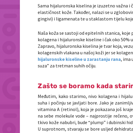
Sama hijaluronska kiselina je izuzetno važna i 
elastičnost kože. Također, nalazi se u zglobovima
gingivi) i ligamenata te u staklastom tijelu koj
Naša koža se sastoji od epitelnih stanica, koje 
kolagena i hijaluronske kiseline i čak oko 50% u
Zapravo, hijaluronska kiselina je tvar koja, vez
kolagenskih vlakana u našoj koži jer se kolagen
hijaluronske kiseline u zarastanju rana
, ima 
suza” za tretman suhih očiju.
Zašto se boramo kada star
Međutim, kako starimo, nivo kolagena i hijalu
suha i počinju se javljati bore. Jako je zanimlj
vitamina A (retinol), koja je pokazana još kraj
na sebe molekule vode – najprostije rečeno, ov
tkivo kože nabubri, bude “plump” i dubinski hid
U suprotnom, stvaraju se bore usljed dehidratac