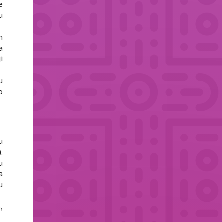
e
u
h
a
i
u
o
u
.
u
a
u
,