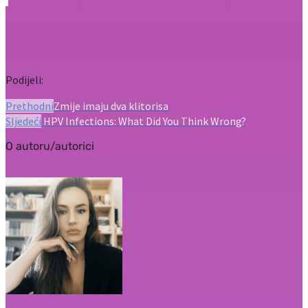
Podijeli:
Prethodni
Zmije imaju dva klitorisa
Sljedeći
HPV Infections: What Did You Think Wrong?
O autoru/autorici