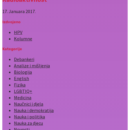
17. Januara 2017.
Izdvojeno
HPV
Kolumne
Kategorije
Debankeri
Analize i mišljenja
Biologija
English
Fizika
LGBTIQ+
Medicina
Naučnici i djela
Nauka i demokratija
Nauka i politika
Nauka za djecu
Novosti