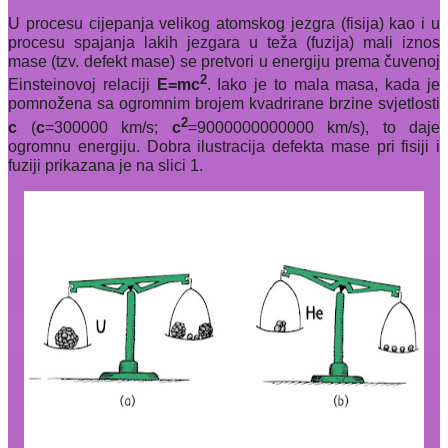
U procesu cijepanja velikog atomskog jezgra (fisija) kao i u
procesu spajanja lakih jezgara u teža (fuzija) mali iznos
mase (tzv. defekt mase) se pretvori u energiju prema čuvenoj
2
Einsteinovoj relaciji
E=mc
. Iako je to mala masa, kada je
pomnožena sa ogromnim brojem kvadrirane brzine svjetlosti
2
c
(
c
=300000 km/s;
c
=9000000000000 km/s), to daje
ogromnu energiju. Dobra ilustracija defekta mase pri fisiji i
fuziji prikazana je na slici 1.