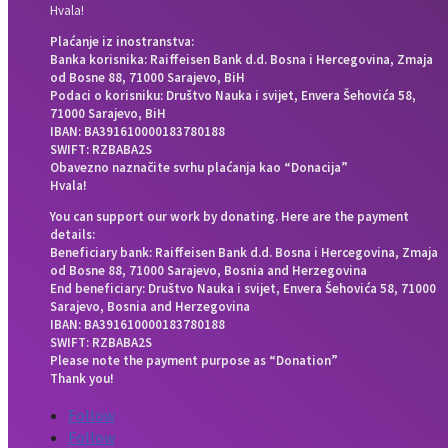
Hvala!
Plaćanje iz inostranstva:
Banka korisnika: Raiffeisen Bank d.d. Bosna i Hercegovina, Zmaja
od Bosne 88, 71000 Sarajevo, BiH
Podaci o korisniku: Društvo Nauka i svijet, Envera Šehovića 58,
71000 Sarajevo, BiH
IBAN: BA391610000183780188
SWIFT: RZBABA2S
Obavezno naznačite svrhu plaćanja kao “Donacija”
Hvala!
You can support our work by donating. Here are the payment
details:
Beneficiary bank: Raiffeisen Bank d.d. Bosna i Hercegovina, Zmaja
od Bosne 88, 71000 Sarajevo, Bosnia and Herzegovina
End beneficiary: Društvo Nauka i svijet, Envera Šehovića 58, 71000
Sarajevo, Bosnia and Herzegovina
IBAN: BA391610000183780188
SWIFT: RZBABA2S
Please note the payment purpose as “Donation”
Thank you!
Follow
Follow