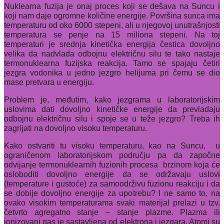
Nuklearna fuzija je onaj proces koji se dešava na Suncu i
koji nam daje ogromne količine energije. Površina sunca ima
temperaturu od oko 6000 stepeni, ali u njegovoj unutrašnjosti
temperatura se penje na 15 miliona stepeni. Na toj
temperaturi je srednja kinetička energija čestica dovoljno
velika da nadvlada odbojnu električnu silu te tako nastaje
termonuklearna fuzijska reakcija. Tamo se spajaju četiri
jezgra vodonika u jedno jezgro helijuma pri čemu se dio
mase pretvara u energiju.
Problem je, međutim, kako jezgrama u laboratorijskim
uslovima dati dovoljno kinetičke energije da prevladaju
odbojnu električnu silu i spoje se u teže jezgro? Treba ih
zagrijati na dovoljno visoku temperaturu.
Kako ostvariti tu visoku temperaturu, kao na Suncu,
u
ograničenom laboratorijskom području pa da započne
odvijanje termonuklearnih fuzionih procesa
brzinom koja će
osloboditi dovoljno energije da se održavaju uslovi
(temperature i gustoće) za samoodrživu fuzionu reakciju i da
se dobije dovoljno energije za upotrebu? I ne samo to, na
ovako visokim temperaturama svaki materijal prelazi u tzv.
četvrto agregatno stanje – stanje plazme. Plazma ili
jonizovani gas je sastavljena od elektrona i jezgara. Atomi su