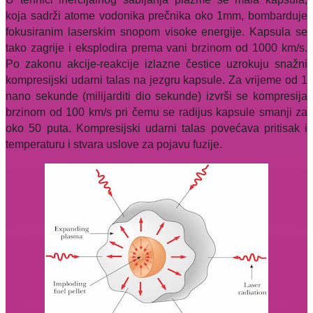
koja sadrži atome vodonika prečnika oko 1mm, bombarduje
fokusiranim laserskim snopom visoke energije. Kapsula se
tako zagrije i eksplodira prema vani brzinom od 1000 km/s.
Po zakonu akcije-reakcije izlazne čestice uzrokuju snažni
kompresijski udarni talas na jezgru kapsule. Za vrijeme od 1
nano sekunde (milijarditi dio sekunde) izvrši se kompresija
brzinom od 100 km/s pri čemu se radijus kapsule smanji za
oko 50 puta. Kompresijski udarni talas povećava pritisak i
temperaturu i stvara uslove za pojavu fuzije.