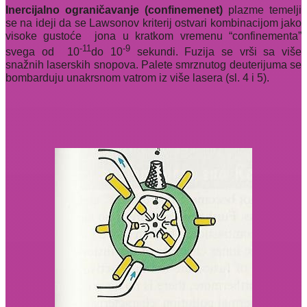
Inercijalno ograničavanje (confinemenet)
plazme temelji
se na ideji da se Lawsonov kriterij ostvari kombinacijom jako
visoke gustoće
jona u kratkom vremenu “confinementa”
-11
-9
svega od
10
do 10
sekundi. Fuzija se vrši sa više
snažnih laserskih snopova. Palete smrznutog deuterijuma se
bombarduju unakrsnom vatrom iz više lasera (sl. 4 i 5).