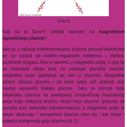
Slika 6
Koji su to fuzioni uređaji bazirani na
magnetnom
ograničenju plazme
?
Iako je u cijelosti elektroneutralna, plazma provodi elektricitet
jer se sastoji od elektro-negativnih elektrona i elektro-
pozitivnih jezgara. Ako je stavimo u magnetno polje, u njoj će
se inducirati struja koja će nastojati poništiti vanjsko
magnetno polje (potisnuti ga van iz plazme). Magnetne
silnice obilaze plazmu i pri tome polje vrši pritisak, koji
nastoji ograničiti širenje plazme. Tako se princip rada
tokamaka zasniva na postojanju izmjeničnog magnetnog
polja koje inducira kružnu struju kroz plazmu (plazma se
ponaša kao sekundar transformatora), a magnetno polje te
struje obuhvata i komprimira plazmu tako da i tok struje i
prateća kompresija griju plazmu (sl.7).