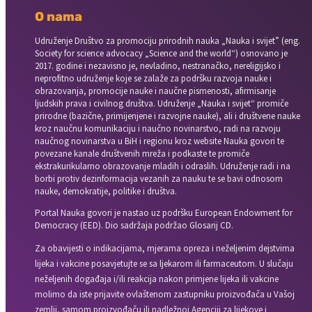
O nama
Udruženje Društvo za promociju prirodnih nauka „Nauka i svijet” (eng.
Society for science advocacy „Science and the world“) osnovano je
2017. godine i nezavisno je, nevladino, nestranačko, nereligijsko i
neprofitno udruženje koje se zalaže za podršku razvoja nauke i
obrazovanja, promocije nauke i naučne pismenosti, afirmisanje
ljudskih prava i civilnog društva. Udruženje „Nauka i svijet“ promiče
prirodne (bazične, primijenjene i razvojne nauke), ali i društvene nauke
kroz naučnu komunikaciju i naučno novinarstvo, radi na razvoju
naučnog novinarstva u BiH i regionu kroz website Nauka govori te
povezane kanale društvenih mreža i podkaste te promiče
ekstrakurikularno obrazovanje mladih i odraslih. Udruženje radi i na
borbi protiv dezinformacija vezanih za nauku te se bavi odnosom
nauke, demokratije, politike i društva.
Portal Nauka govori je nastao uz podršku European Endowment for
Democracy (EED). Dio sadržaja podržao Glosarij CD.
Za obavijesti o indikacijama, mjerama opreza i neželjenim dejstvima
lijeka i vakcine posavjetujte se sa ljekarom ili farmaceutom. U slučaju
neželjenih događaja i/ili reakcija nakon primjene lijeka ili vakcine
molimo da iste prijavite ovlaštenom zastupniku proizvođača u Vašoj
zemlji, samom proizvođaču ili nadležnoj Agenciji za lijekove i