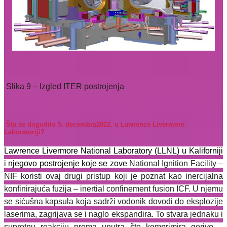
Slika 9 – Izgled ITER postrojenja
Šta se dogodilo 5. decembra2022. u Lawrence Livermore
Laboratoriji?
Lawrence Livermore National Laboratory (LLNL) u Kaliforniji
i njegovo postrojenje koje se zove
National Ignition Facility –
NIF koristi ovaj drugi pristup koji je poznat kao inercijalna
konfinirajuća fuzija – inertial confinement fusion ICF. U njemu
se sićušna kapsula koja sadrži vodonik dovodi do eksplozije
laserima, zagrijava se i naglo ekspandira. To stvara jednaku i
suprotnu reakciju prema unutra što komprimira gorivo –