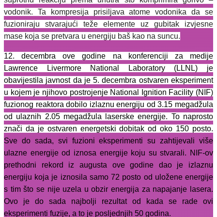
vodonik. Ta kompresija prisiljava atome vodonika da se
fuzioniraju stvarajući teže elemente uz gubitak izvjesne
mase koja se pretvara u energiju baš kao na suncu.
12. decembra ove godine na konferenciji za medije
Lawrence Livermore National Laboratory (LLNL) je
obavijestila javnost da je 5. decembra ostvaren eksperiment
u kojem je njihovo postrojenje National Ignition Facility (NIF)
fuzionog reaktora dobilo izlaznu energiju od 3.15 megadžula
od ulaznih 2.05 megadžula laserske energije. To naprosto
znači da je ostvaren energetski dobitak od oko 150 posto.
Sve do sada, svi fuzioni eksperimenti su zahtijevali više
ulazne energije od iznosa energije koju su stvarali. NIF-ov
prethodni rekord iz augusta ove godine dao je izlaznu
energiju koja je iznosila samo 72 posto od uložene energije
s tim što se nije uzela u obzir energija za napajanje lasera.
Ovo je do sada najbolji rezultat od kada se rade ovi
eksperimenti fuzije, a to je posljednjih 50 godina.