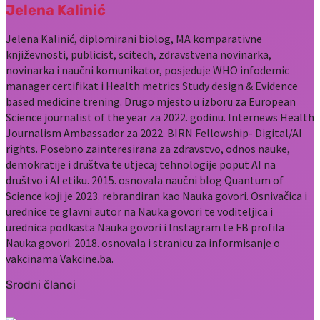
Jelena Kalinić
Jelena Kalinić, diplomirani biolog, MA komparativne
književnosti, publicist, scitech, zdravstvena novinarka,
novinarka i naučni komunikator, posjeduje WHO infodemic
manager certifikat i Health metrics Study design & Evidence
based medicine trening. Drugo mjesto u izboru za European
Science journalist of the year za 2022. godinu. Internews Health
Journalism Ambassador za 2022. BIRN Fellowship- Digital/AI
rights. Posebno zainteresirana za zdravstvo, odnos nauke,
demokratije i društva te utjecaj tehnologije poput AI na
društvo i AI etiku. 2015. osnovala naučni blog Quantum of
Science koji je 2023. rebrandiran kao Nauka govori. Osnivačica i
urednice te glavni autor na Nauka govori te voditeljica i
urednica podkasta Nauka govori i Instagram te FB profila
Nauka govori. 2018. osnovala i stranicu za informisanje o
vakcinama Vakcine.ba.
Srodni članci