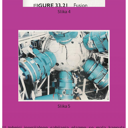
Slika 4
Slika 5
U tehnici inercijalnog sabijanja plazme se mala kapsula,