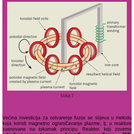
Slika 7
Većina investicija za ostvarenje fuzije se slijeva u metodu
koja koristi magnetno ograničavanje plazme, tj. u reaktore
zasnovane na tokamak principu. Reaktor, koji zovemo