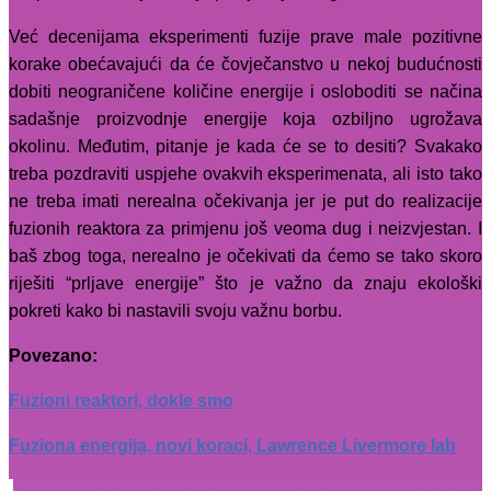
Već decenijama eksperimenti fuzije prave male pozitivne
korake obećavajući da će čovječanstvo u nekoj budućnosti
dobiti neograničene količine energije i osloboditi se načina
sadašnje proizvodnje energije koja ozbiljno ugrožava
okolinu. Međutim, pitanje je kada će se to desiti? Svakako
treba pozdraviti uspjehe ovakvih eksperimenata, ali isto tako
ne treba imati nerealna očekivanja jer je put do realizacije
fuzionih reaktora za primjenu još veoma dug i neizvjestan. I
baš zbog toga, nerealno je očekivati da ćemo se tako skoro
riješiti “prljave energije” što je važno da znaju ekološki
pokreti kako bi nastavili svoju važnu borbu.
Povezano
:
Fuzioni reaktori, dokle smo
Fuziona energija, novi koraci, Lawrence Livermore lab