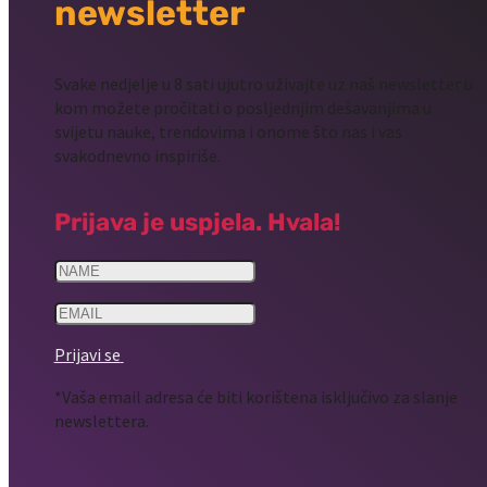
newsletter
Svake nedjelje u 8 sati ujutro uživajte uz naš newsletter u
kom možete pročitati o posljednjim dešavanjima u
svijetu nauke, trendovima i onome što nas i vas
svakodnevno inspiriše.
Prijava je uspjela. Hvala!
Prijavi se
*Vaša email adresa će biti korištena isključivo za slanje
newslettera.