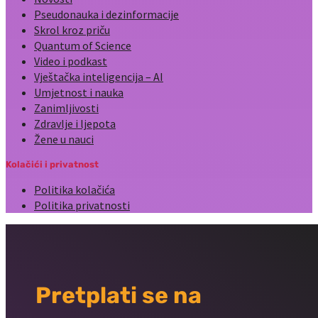
Pseudonauka i dezinformacije
Skrol kroz priču
Quantum of Science
Video i podkast
Vještačka inteligencija – AI
Umjetnost i nauka
Zanimljivosti
Zdravlje i ljepota
Žene u nauci
Kolačići i privatnost
Politika kolačića
Politika privatnosti
Pretplati se na