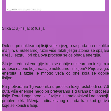
Slika 1: a) fisija; b) fuzija
Dok se pri nuklearnoj fisiji veliko jezgro raspada na nekoliko
manjih, u nuklearnoj fuziji više lakih jezgri atoma se spajaju
u težu jezgru i pri oba ova procesa se oslobađa energija.
Šta je prednost energije koja se dobije nuklearnom fuzijom u
odnosu na onu koja nastaje nuklearnom fisijom? Prije svega,
energija iz fuzije je mnogo veća od one koja se dobije
fisijom:
Pri pretvaranju 1g vodonika u procesu fuzije oslobodi se 7.6
puta više energije nego pri pretvaranju 1 g urana pri procesu
fisije. Pored toga, produkti fuzije nisu radioaktivni i ne postoji
problem skladištenja radioaktivnog otpada kao kod goriva
koje se koristi u fisiji.