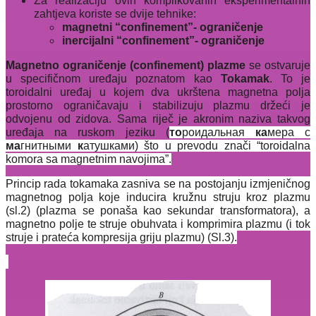
Za realizaciju ovih komplikovanih eksperimentalnih
zahtjeva koriste se dvije tehnike:
magnetni “confinement”- ograničenje
inercijalni “confinement”- ograničenje
Magnetno ograničenje (confinement) plazme
se ostvaruje
u specifičnom uređaju poznatom kao
Tokamak
. To je
toroidalni uređaj u kojem dva ukrštena magnetna polja
prostorno ograničavaju i stabilizuju plazmu držeći je
odvojenu od zidova. Sama riječ je akronim naziva takvog
uređaja na ruskom jeziku (
то
роидальная
ка
мера с
ма
гнитными
к
атушками) što u prevodu znači “toroidalna
komora sa magnetnim navojima”.
Princip rada tokamaka zasniva se na postojanju izmjeničnog
magnetnog polja koje inducira kružnu struju kroz plazmu
(sl.2) (plazma se ponaša kao sekundar transformatora), a
magnetno polje te struje obuhvata i komprimira plazmu (i tok
struje i prateća kompresija griju plazmu) (Sl.3).