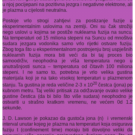
u njoj pocijepani na pozitivna jezgra i negativne elektrone, ali
je plazma u cijelosti neutralna.
Postoje vrlo strogi zahtjevi za postizanje fuzije u
eksperimentalnim uslovima na zemlji. Oni su čak strožiji
nego uslovi u kojima se postiže nuklearna fuzija na suncu.
Na temperaturi od 15 miliona stepeni na Suncu od mnoštva
sudara jezgara vodonika samo vrlo rijetki ostvare fuziju.
Zbog toga što u eksperimentalnom postrojenju broj uspješnih
nuklearnih fuzija mora biti veći da bi taj proces bio
samoodrživ, neophodna je viša temperatura nego u
unutrašnjosti sunca – temperatura od čitavih 100 miliona
stepeni. I ne samo to, potrebna je vrlo velika gustina
materijala koji je na tako visokoj temperaturi u plazmenom
20
stanju. Ta gustina je reda veličine 2-3 x 10
čestca (jona) po
kubnom metru. Taj veliki pritisak za održavanje ovako velike
gustine čestica (da bi bilo što više sudara) neophodno je
ostvariti u strašno kratkom vremenu, ne većem 0d 1.2
sekunde.
J. D. Lawson je pokazao da gustoća jona (n)
i vremenski
interval unutar kojeg je plazma na temperaturi koja osigurava
fuziju
t
(confinement time) moraju biti dovoljno veliki da