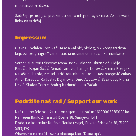
medicinska sredstva.
Sadržaje je moguće preuzimati samo integralno, uz navođenje izvora i
linka na sadržaj.
Impressum
Glavna urednica i osnivač: Jelena Kalinić, biolog, MA komparativne
književnosti, nagrađivana naučna novinarka i naučni komunikator.
Saradnici autori tekstova: Ivana Jasak, Mladen Obrenović, Lidija
Karačić, Bojan Šošić, Nenad Tanović, Lamija Tanović, Emina Bošnjak,
Nataša Kilibarda, Nenad Jarić Dauenhauer, Delila Hasanbegović Vukas,
Amar Karađuz, Radoslav Dejanović, Dino Abazović, Saša Ceci, Hilma
Unkić. Slađan Tomić, Andrej Madunić i Lara Pačak.
Podržite naš rad / Support our work
Naš rad možete podržati i donacijama na račun
1610000183780188 kod
Raiffesen Bank. Zmaja od Bosne 88, Sarajevo, BiH.
Podaci o korisniku: Društvo Nauka i svijet, Envera Šehovića 58, 71000
Sarajevo
Obavezno naznačite svrhu plaćanja kao “Donacija”.