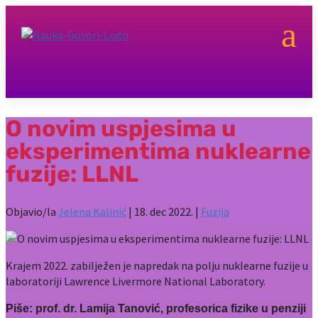
a
O novim uspjesima u
eksperimentima nuklearne
fuzije: LLNL
Objavio/la
Jelena Kalinić
|
18. dec 2022.
|
Fuzija
Krajem 2022. zabilježen je napredak na polju nuklearne fuzije u
laboratoriji Lawrence Livermore National Laboratory.
Piše: prof. dr. Lamija Tanović, profesorica fizike u penziji