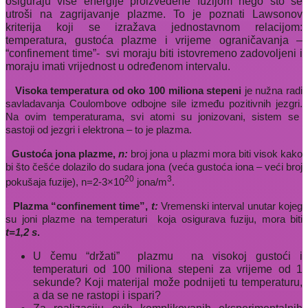
osiguraju više energije proizvedene fuzijom nego što se
utroši na zagrijavanje plazme. To je poznati Lawsonov
kriterija koji se izražava jednostavnom relacijom:
temperatura, gustoća plazme i vrijeme ograničavanja –
“confinement time”-
svi moraju biti istovremeno zadovoljeni i
moraju imati vrijednost u određenom intervalu.
Visoka temperatura
od oko 100 miliona stepeni
je
nužna radi
savladavanja Coulombove odbojne sile između pozitivnih jezgri.
N
a ovim temperaturama, svi atomi su jonizovani, sistem se
sastoji od jezgri i elektrona – to je plazma.
Gustoća jona plazme,
n:
broj jona u plazmi mora biti visok kako
bi što češće dolazilo do sudara jona (veća gustoća iona – veći broj
20
3
pokušaja fuzije), n=2-3×10
jona/m
.
Plazma “confinement time”,
t
:
Vremenski interval unutar kojeg
su
j
oni plazme na temperaturi
koja osigurava fuziju, mora biti
t
=1,2 s
.
U čemu “držati”
plazmu
na visokoj gustoći i
temperaturi od 100 miliona stepeni za vrijeme od 1
sekunde? Koji materijal može podnijeti tu temperaturu,
a da se ne rastopi i ispari?