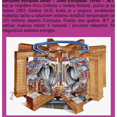
udruženi evropski torus – Joint European Torus – JET
,
koji je smješten blizu Oxforda u Velikoj Britaniji, počeo je sa
radom 1983. Godine (sl.8). Kada je u pogonu, predstavlja
najtopliju tačku u solarnom sistemu dostižući temperature od
150 miliona stepeni Celzijusa. Ranije ove godine JET je
održao reakciju tokom 5 sekundi i proizveo rekordnih 59
megadžula toplotne energije.