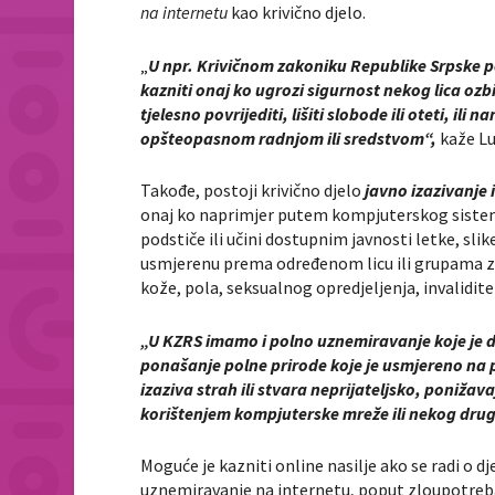
na internetu
kao krivično djelo.
„
U npr. Krivičnom zakoniku Republike Srpske p
kazniti onaj ko ugrozi sigurnost nekog lica ozbil
tjelesno povrijediti, lišiti slobode ili oteti, i
opšteopasnom radnjom ili sredstvom“,
kaže Lu
Takođe, postoji krivično djelo
javno izazivanje 
onaj ko naprimjer putem kompjuterskog sistema i
podstiče ili učini dostupnim javnosti letke, slik
usmjerenu prema određenom licu ili grupama zbo
kože, pola, seksualnog opredjeljenja, invalidite
„U KZRS imamo i polno uznemiravanje koje je de
ponašanje polne prirode koje je usmjereno na p
izaziva strah ili stvara neprijateljsko, ponižava
korištenjem kompjuterske mreže ili nekog dru
Moguće je kazniti online nasilje ako se radi o dj
uznemiravanje na internetu, poput zloupotreba 