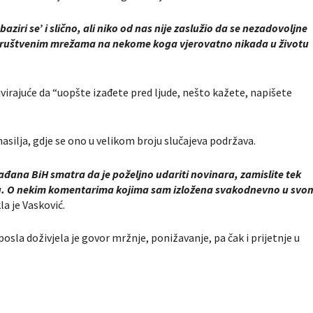
aziri se’ i slično, ali niko od nas nije zaslužio da se nezadovoljne
na društvenim mrežama na nekome koga vjerovatno nikada u životu
virajuće da “uopšte izađete pred ljude, nešto kažete, napišete
silja, gdje se ono u velikom broju slučajeva podržava.
đana BiH smatra da je poželjno udariti novinara, zamislite tek
etu. O nekim komentarima kojima sam izložena svakodnevno u svo
la je Vasković.
posla doživjela je govor mržnje, ponižavanje, pa čak i prijetnje u