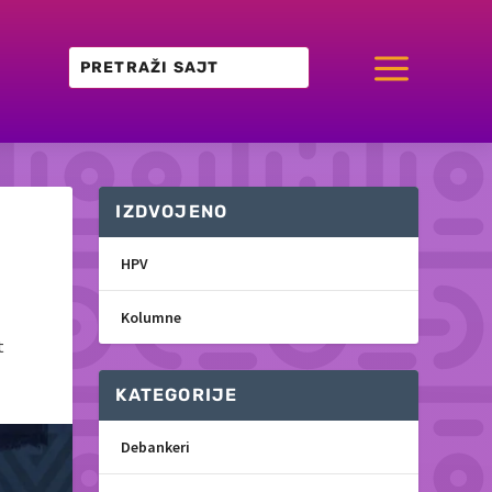
a
IZDVOJENO
HPV
Kolumne
t
KATEGORIJE
Debankeri