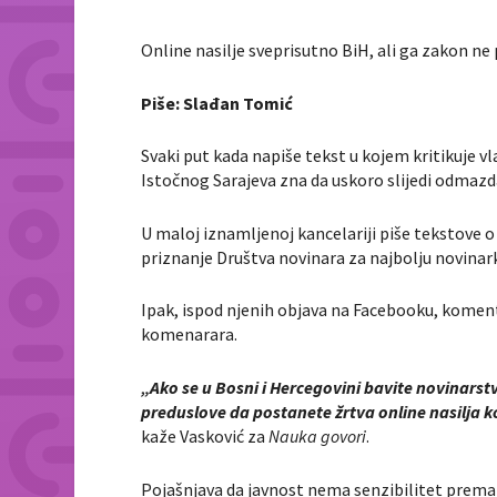
Online nasilje sveprisutno BiH, ali ga zakon ne
Piše: Slađan Tomić
Svaki put kada napiše tekst u kojem kritikuje vla
Istočnog Sarajeva zna da uskoro slijedi odmazda 
U maloj iznamljenoj kancelariji piše tekstove o 
priznanje Društva novinara za najbolju novinark
Ipak, ispod njenih objava na Facebooku, komenta
komenarara.
„Ako se u Bosni i Hercegovini bavite novinarst
preduslove da postanete žrtva online nasilja k
kaže Vasković za
Nauka govori
.
Pojašnjava da javnost nema senzibilitet prema o