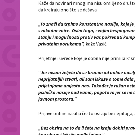
Kaže da novinari mnogima nisu omiljeno društvo
da kreiraju ono što se dešava.
„To znači da trpimo konstantno nasilje, koje je p
svakodnevnice. Osim toga, svojim bespogovorn
stanju i mogućnosti protiv vas pokrenuti kampa
privatnim porukama”,
kaže Vasić.
Prijetnje i uvrede koje je dobila nije primila k’ src
“Jer nisam željela da se branim od online nasil
neprijatnijih stvari, ali sam iskaze o tome dal
prijetnjama umjesto nas. Također je ružan osjeć
psihičko nasilje nad vama, pogotovo jer se ne li
javnom prostoru.”
Prijave online nasilja često ostaju bez epiloga, a
„Bez obzira na to da li ćete na kraju dobiti pra
kao alarm i lekcija nadležnima.”