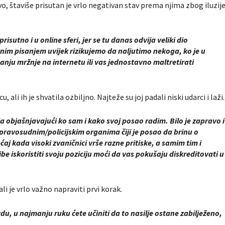
, štaviše prisutan je vrlo negativan stav prema njima zbog iluzij
risutno i u online sferi, jer se tu danas odvija veliki dio
im pisanjem uvijek rizikujemo da naljutimo nekoga, ko je u
nju mržnje na internetu ili vas jednostavno maltretirati
u, ali ih je shvatila ozbiljno. Najteže su joj padali niski udarci i laži.
ja objašnjavajući ko sam i kako svoj posao radim. Bilo je zapravo i
a pravosudnim/policijskim organima čiji je posao da brinu o
aj kada visoki zvaničnici vrše razne pritiske, a samim tim i
be iskoristiti svoju poziciju moći da vas pokušaju diskreditovati u
li je vrlo važno napraviti prvi korak.
vdu, u najmanju ruku ćete učiniti da to nasilje ostane zabilježeno,