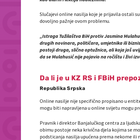
Slučajevi online nasilja koje je prijavila ostali
dovoljno pažnje ovom problemu.
„Istraga Tužilaštva BiH protiv Jasmina Mulahusi
drugih novinara, političara, umjetnika ili biz
postoji druga, slična optužnica, ali koja još u
da se Mulahusić nije pojavio na ročištu i živi iz
Da li je u KZ RS i FBiH prepo
Republika Srpska
Online nasilje nije specifično propisano u entit
mogu biti napravljena u online svijetu mogu pro
Pravnik i direktor Banjalučkog centra za ljuds
obimu postoje neka krivična djela kojima se može
podsticanja nasilja upućena prema nekome ili n