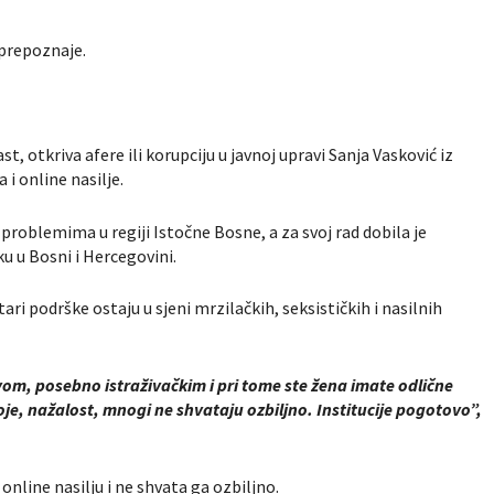
 prepoznaje.
st, otkriva afere ili korupciju u javnoj upravi Sanja Vasković iz
i online nasilje.
problemima u regiji Istočne Bosne, a za svoj rad dobila je
u u Bosni i Hercegovini.
ri podrške ostaju u sjeni mrzilačkih, seksističkih i nasilnih
vom, posebno istraživačkim i pri tome ste žena imate odlične
oje, nažalost, mnogi ne shvataju ozbiljno. Institucije pogotovo”,
nline nasilju i ne shvata ga ozbiljno.