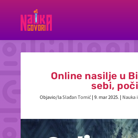
Online nasilje u 
sebi, poč
Objavio/la
Slađan Tomić
|
9. mar 2025.
|
Nauka i