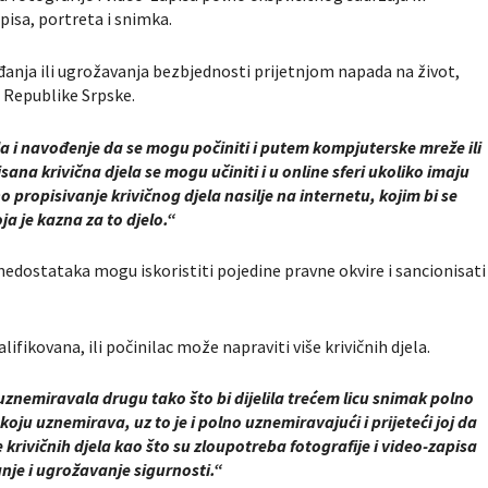
pisa, portreta i snimka.
đanja ili ugrožavanja bezbjednosti prijetnjom napada na život,
u Republike Srpske.
a i navođenje da se mogu počiniti i putem kompjuterske mreže ili
sana krivična djela se mogu učiniti i u online sferi ukoliko imaju
no propisivanje krivičnog djela nasilje na internetu, kojim bi se
ja je kazna za to djelo.“
 nedostataka mogu iskoristiti pojedine pravne okvire i sancionisati
lifikovana, ili počinilac može napraviti više krivičnih djela.
znemiravala drugu tako što bi dijelila trećem licu snimak polno
oju uznemirava, uz to je i polno uznemiravajući i prijeteći joj da
še krivičnih djela kao što su
zloupotreba fotografije i video-zapisa
nje i ugrožavanje sigurnosti
.“