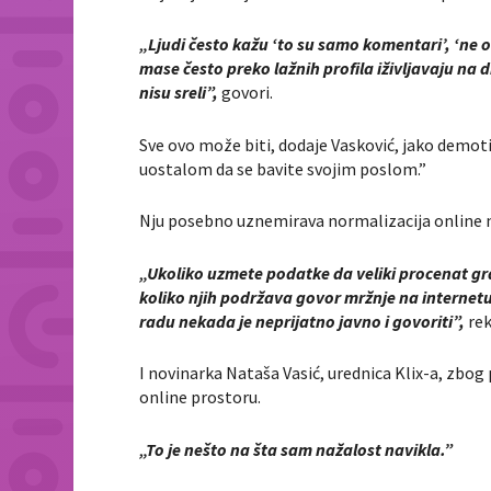
„Ljudi često kažu ‘to su samo komentari’, ‘ne ob
mase često preko lažnih profila iživljavaju 
nisu sreli”,
govori.
Sve ovo može biti, dodaje Vasković, jako demoti
uostalom da se bavite svojim poslom.”
Nju posebno uznemirava normalizacija online na
„Ukoliko uzmete podatke da veliki procenat gra
koliko njih podržava govor mržnje na intern
radu nekada je neprijatno javno i govoriti”,
rek
I novinarka Nataša Vasić, urednica Klix-a, zbog 
online prostoru.
„To je nešto na šta sam nažalost navikla.”