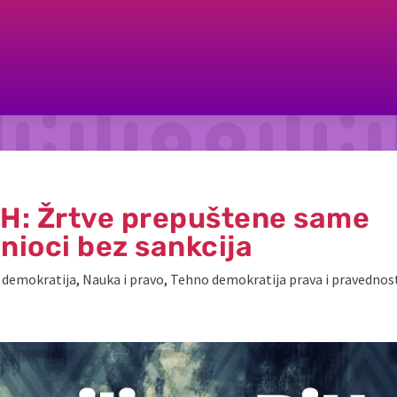
BiH: Žrtve prepuštene same
inioci bez sankcija
 demokratija
,
Nauka i pravo
,
Tehno demokratija prava i pravednos