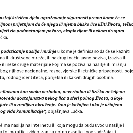
ostoji krivično djelo ugrožavanje sigurnosti prema kome će se
jnom prijetnjom da će njega ili njemu blisko lice lišiti života, tešk
li nanijeti zlo podmetanjem požara, eksplozijom ili nekom drugom
čka.
i podsticanje nasilja i mržnje
u kome je definisano da će se kazniti
li društvene mreže, ili na drugi način javno poziva, izaziva ili
e ili neke druge materijale kojima se poziva na nasilje ili mržnju
g njihove nacionalne, rasne, vjerske ili etničke pripadnosti, boj
ta, rodnog identiteta, porijekla ili kakvih drugih osobina.
finisano kao svako verbalno, neverbalno ili fizičko neželjeno
ovredu dostojanstva nekog lica u sferi polnog života, a koje
juće ili uvredljivo okruženje. Ono je kažnjivo i ako je učinjeno
gog vida komunikacije“,
objašnjava Lučka.
elima nasilja na internetu ili koja mogu da budu uvod u nasilje i
fotografije i video-zapisa polno eksplicitnog sadržaja ili