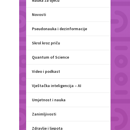
Nauka za djecu
Novosti
Pseudonauka i dezinformacije
Skrol kroz priču
Quantum of Science
Video i podkast
Vještačka inteligencija – AI
Umjetnost i nauka
Zanimljivosti
Zdravlje i ljepota