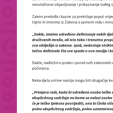
neovlašteno objavljivanje i prikazivanje tuđeg s
Zakon predviđa i kazne za prekršaje poput vrije
tijelo ili imovinu iz Zakona o javnom redu i mir
„Dakle, imamo određeno definisanje nekih djel
društvenih mreža, ali isto tako i trenutno propi
sva obilježija iz zakona. Ipak, nedostaje strikt
tačno definisalo šta sve spada u ovo nasilje i ko
Dakle, nadležni u praksi i pored svih zakonskih
počinioca.
Neka djela online nasilja mogu biti drugačije kva
„Primjera radi, kada bi određena osoba teško u
eksplicitnog sadržaja na kome se nalazi osoba k
će je teško tjelesno povrijediti, ona bi činila vi
polno eksplicitnog sadržaja, polno uznemirava