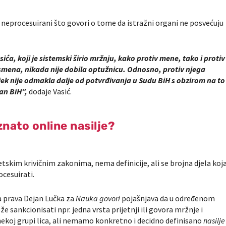
 su neprocesuirani što govori o tome da istražni organi ne posvećuju
ća, koji je sistemski širio mržnju, kako protiv mene, tako i protiv
nismena, nikada nije dobila optužnicu. Odnosno, protiv njega
vijek nije odmakla dalje od potvrđivanja u Sudu BiH s obzirom na to
van BiH”,
dodaje Vasić.
znato online nasilje?
etskim krivičnim zakonima, nema definicije, ali se brojna djela koj
cesuirati.
ka prava Dejan Lučka za
Nauka govori
pojašnjava da u određenom
 sankcionisati npr. jedna vrsta prijetnji ili govora mržnje i
ekoj grupi lica, ali nemamo konkretno i decidno definisano
nasilje