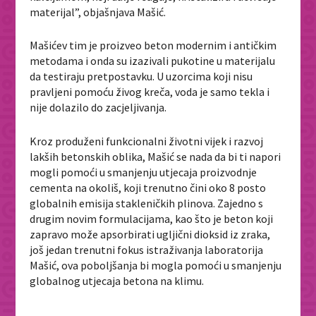
materijal”, objašnjava Mašić.
Mašićev tim je proizveo beton modernim i antičkim
metodama i onda su izazivali pukotine u materijalu
da testiraju pretpostavku. U uzorcima koji nisu
pravljeni pomoću živog kreča, voda je samo tekla i
nije dolazilo do zacjeljivanja.
Kroz produženi funkcionalni životni vijek i razvoj
lakših betonskih oblika, Mašić se nada da bi ti napori
mogli pomoći u smanjenju utjecaja proizvodnje
cementa na okoliš, koji trenutno čini oko 8 posto
globalnih emisija stakleničkih plinova. Zajedno s
drugim novim formulacijama, kao što je beton koji
zapravo može apsorbirati ugljični dioksid iz zraka,
još jedan trenutni fokus istraživanja laboratorija
Mašić, ova poboljšanja bi mogla pomoći u smanjenju
globalnog utjecaja betona na klimu.