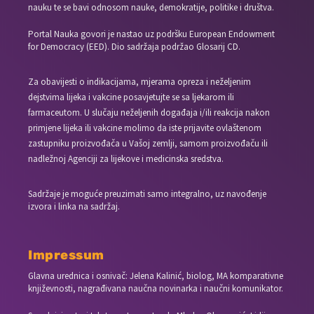
nauku te se bavi odnosom nauke, demokratije, politike i društva.
Portal Nauka govori je nastao uz podršku European Endowment
for Democracy (EED). Dio sadržaja podržao Glosarij CD.
Za obavijesti o indikacijama, mjerama opreza i neželjenim
dejstvima lijeka i vakcine posavjetujte se sa ljekarom ili
farmaceutom. U slučaju neželjenih događaja i/ili reakcija nakon
primjene lijeka ili vakcine molimo da iste prijavite ovlaštenom
zastupniku proizvođača u Vašoj zemlji, samom proizvođaču ili
nadležnoj Agenciji za lijekove i medicinska sredstva.
Sadržaje je moguće preuzimati samo integralno, uz navođenje
izvora i linka na sadržaj.
Impressum
Glavna urednica i osnivač: Jelena Kalinić, biolog, MA komparativne
književnosti, nagrađivana naučna novinarka i naučni komunikator.