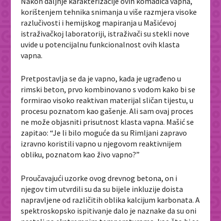
Nakon daljnje karakterizacije ovih komadića vapna,
korištenjem tehnika snimanja u više razmjera visoke
razlučivosti i hemijskog mapiranja u Mašićevoj
istraživačkoj laboratoriji, istraživači su stekli nove
uvide u potencijalnu funkcionalnost ovih klasta
vapna.
Pretpostavlja se da je vapno, kada je ugrađeno u
rimski beton, prvo kombinovano s vodom kako bi se
formirao visoko reaktivan materijal sličan tijestu, u
procesu poznatom kao gašenje. Ali sam ovaj proces
ne može objasniti prisutnost klasta vapna. Mašić se
zapitao: “Je li bilo moguće da su Rimljani zapravo
izravno koristili vapno u njegovom reaktivnijem
obliku, poznatom kao živo vapno?”
Proučavajući uzorke ovog drevnog betona, on i
njegov tim utvrdili su da su bijele inkluzije doista
napravljene od različitih oblika kalcijum karbonata. A
spektroskopsko ispitivanje dalo je naznake da su oni