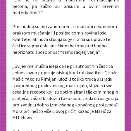
betona, pa zašto su prisutni u ovim drevnim
materijalima?”
Prethodno su bili zanemareni i smatrani neurednom
praksom miješanja ili posljedicom sirovina loše
kvalitete, ali nova studija sugerira da su upravo te
čestice vapna dale antičkom betonu prethodno
nepriznatu sposobnost “samozacjeljivanja”.
„Uvijek me mučila ideja da se prisutnost tih čestica
jednostavno pripisuje niskoj kontroli kvalitete”, kaže
Mašić. “Ako su Rimljani uložili toliko truda u izradu
izvanrednog građevinskog materijala, slijedeći sve
detaljne recepte koji su optimizirani tijekom mnogih
stoljeća, zašto bi uložili tako malo truda da osiguraju
proizvodnju dobro izmiješanog konačnog proizvoda?
Mora biti nešto više u ovoj priči.”, kazao je Mašić za
MIT News.