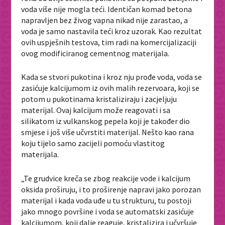
voda više nije mogla teći. Identičan komad betona
napravljen bez živog vapna nikad nije zarastao, a
voda je samo nastavila teći kroz uzorak. Kao rezultat
ovih uspješnih testova, tim radi na komercijalizaciji
ovog modificiranog cementnog materijala.
Kada se stvori pukotina i kroz nju prođe voda, voda se
zasićuje kalcijumom iz ovih malih rezervoara, koji se
potom u pukotinama kristaliziraju i zacjeljuju
materijal. Ovaj kalcijum može reagovati i sa
silikatom iz vulkanskog pepela koji je također dio
smjese i još više učvrstiti materijal. Nešto kao rana
koju tijelo samo zacijeli pomoću vlastitog
materijala.
„Te grudvice kreča se zbog reakcije vode i kalcijum
oksida proširuju, i to proširenje napravi jako porozan
materijal i kada voda uđe u tu strukturu, tu postoji
jako mnogo površine i voda se automatski zasićuje
kalcijumom, koji dalje reaguje, kristalizira i učvršuje