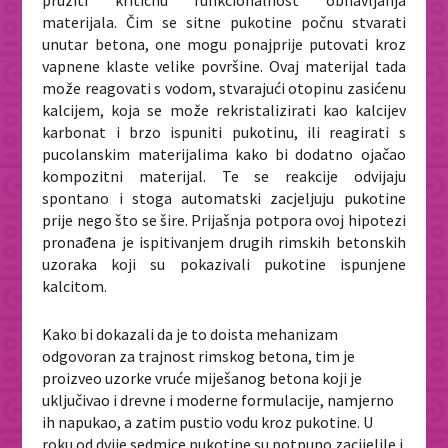
materijala. Čim se sitne pukotine počnu stvarati
unutar betona, one mogu ponajprije putovati kroz
vapnene klaste velike površine. Ovaj materijal tada
može reagovati s vodom, stvarajući otopinu zasićenu
kalcijem, koja se može rekristalizirati kao kalcijev
karbonat i brzo ispuniti pukotinu, ili reagirati s
pucolanskim materijalima kako bi dodatno ojačao
kompozitni materijal. Te se reakcije odvijaju
spontano i stoga automatski zacjeljuju pukotine
prije nego što se šire. Prijašnja potpora ovoj hipotezi
pronađena je ispitivanjem drugih rimskih betonskih
uzoraka koji su pokazivali pukotine ispunjene
kalcitom.
Kako bi dokazali da je to doista mehanizam
odgovoran za trajnost rimskog betona, tim je
proizveo uzorke vruće miješanog betona koji je
uključivao i drevne i moderne formulacije, namjerno
ih napukao, a zatim pustio vodu kroz pukotine. U
roku od dvije sedmice pukotine su potpuno zacijelile i