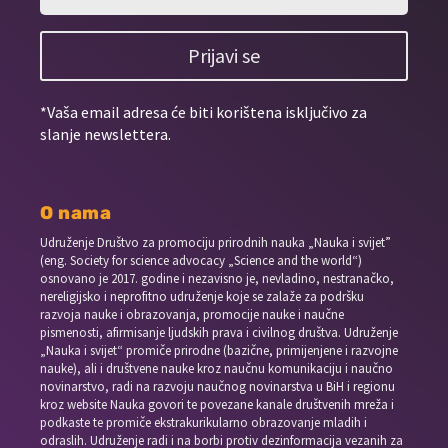
Prijavi se
*Vaša email adresa će biti korištena isključivo za
slanje newslettera.
O nama
Udruženje Društvo za promociju prirodnih nauka „Nauka i svijet”
(eng. Society for science advocacy „Science and the world“)
osnovano je 2017. godine i nezavisno je, nevladino, nestranačko,
nereligijsko i neprofitno udruženje koje se zalaže za podršku
razvoja nauke i obrazovanja, promocije nauke i naučne
pismenosti, afirmisanje ljudskih prava i civilnog društva. Udruženje
„Nauka i svijet“ promiče prirodne (bazične, primijenjene i razvojne
nauke), ali i društvene nauke kroz naučnu komunikaciju i naučno
novinarstvo, radi na razvoju naučnog novinarstva u BiH i regionu
kroz website Nauka govori te povezane kanale društvenih mreža i
podkaste te promiče ekstrakurikularno obrazovanje mladih i
odraslih. Udruženje radi i na borbi protiv dezinformacija vezanih za