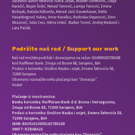
Saradnici autori tekstova: Ivana Jasak, Mladen Obrenović, Lidija
Karačić, Bojan Šošić, Nenad Tanović, Lamija Tanović, Emina
Bošnjak, Nataša Kilibarda, Nenad Jarić Dauenhauer, Delila
Hasanbegović Vukas, Amar Karađuz, Radoslav Dejanović, Dino
Abazović, Saša Ceci, Hilma Unkić. Slađan Tomić, Andrej Madunić i
Lara Pačak.
Podržite naš rad / Support our work
Naš rad možete podržati i donacijama na račun
1610000183780188
kod Raiffesen Bank. Zmaja od Bosne 88, Sarajevo, BiH.
Podaci o korisniku: Društvo Nauka i svijet, Envera Šehovića 58,
71000 Sarajevo
Obavezno naznačite svrhu plaćanja kao “Donacija”.
Hvala!
Plaćanje iz inostranstva:
Banka korisnika: Raiffeisen Bank d.d. Bosna i Hercegovina,
Zmaja od Bosne 88, 71000 Sarajevo, BiH
Podaci o korisniku: Društvo Nauka i svijet, Envera Šehovića 58,
71000 Sarajevo, BiH
IBAN: BA391610000183780188
SWIFT: RZBABA2S
Obavezno naznačite svrhu plaćanja kao “Donacija”