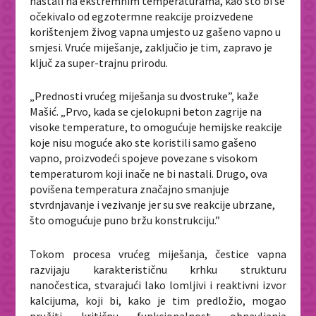
nastali na ekstremnim temperaturama, kao što bi se
očekivalo od egzotermne reakcije proizvedene
korištenjem živog vapna umjesto uz gašeno vapno u
smjesi. Vruće miješanje, zaključio je tim, zapravo je
ključ za super-trajnu prirodu.
„Prednosti vrućeg miješanja su dvostruke”, kaže
Mašić. „Prvo, kada se cjelokupni beton zagrije na
visoke temperature, to omogućuje hemijske reakcije
koje nisu moguće ako ste koristili samo gašeno
vapno, proizvodeći spojeve povezane s visokom
temperaturom koji inače ne bi nastali. Drugo, ova
povišena temperatura značajno smanjuje
stvrdnjavanje i vezivanje jer su sve reakcije ubrzane,
što omogućuje puno bržu konstrukciju.”
Tokom procesa vrućeg miješanja, čestice vapna
razvijaju karakterističnu krhku strukturu
nanočestica, stvarajući lako lomljivi i reaktivni izvor
kalcijuma, koji bi, kako je tim predložio, mogao
pružiti kritičnu funkcionalnost obnavljanja