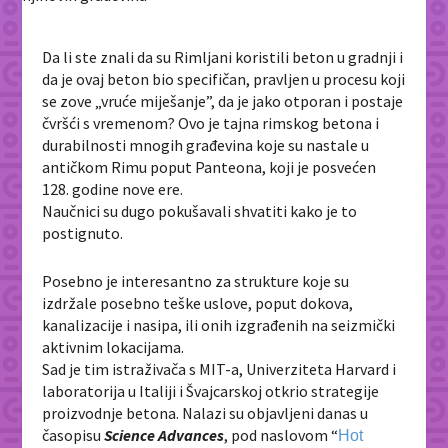
Da li ste znali da su Rimljani koristili beton u gradnji i
da je ovaj beton bio specifičan, pravljen u procesu koji
se zove „vruće miješanje”, da je jako otporan i postaje
čvršći s vremenom? Ovo je tajna rimskog betona i
durabilnosti mnogih građevina koje su nastale u
antičkom Rimu poput Panteona, koji je posvećen
128. godine nove ere.
Naučnici su dugo pokušavali shvatiti kako je to
postignuto.
Posebno je interesantno za strukture koje su
izdržale posebno teške uslove, poput dokova,
kanalizacije i nasipa, ili onih izgrađenih na seizmički
aktivnim lokacijama.
Sad je tim istraživača s MIT-a, Univerziteta Harvard i
laboratorija u Italiji i Švajcarskoj otkrio strategije
proizvodnje betona. Nalazi su objavljeni danas u
časopisu
Science Advances
, pod naslovom “
Hot