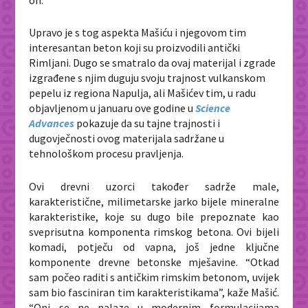
Upravo je s tog aspekta Mašiću i njegovom tim
interesantan beton koji su proizvodili antički
Rimljani. Dugo se smatralo da ovaj materijal i zgrade
izgrađene s njim duguju svoju trajnost vulkanskom
pepelu iz regiona Napulja, ali Mašićev tim, u radu
objavljenom u januaru ove godine u
Science
Advances
pokazuje da su tajne trajnosti i
dugovječnosti ovog materijala sadržane u
tehnološkom procesu pravljenja.
Ovi drevni uzorci također sadrže male,
karakteristične, milimetarske jarko bijele mineralne
karakteristike, koje su dugo bile prepoznate kao
sveprisutna komponenta rimskog betona. Ovi bijeli
komadi, potječu od vapna, još jedne ključne
komponente drevne betonske mješavine. “Otkad
sam počeo raditi s antičkim rimskim betonom, uvijek
sam bio fasciniran tim karakteristikama”, kaže Mašić.
“Oni se ne nalaze u modernim formulacijama