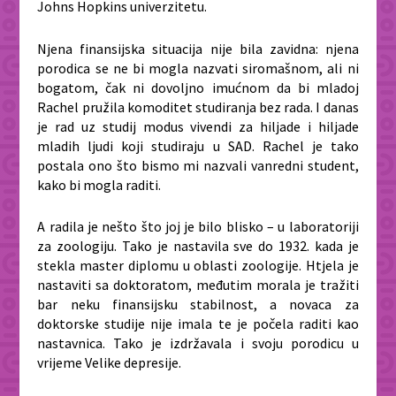
Johns Hopkins univerzitetu.
Njena finansijska situacija nije bila zavidna: njena
porodica se ne bi mogla nazvati siromašnom, ali ni
bogatom, čak ni dovoljno imućnom da bi mladoj
Rachel pružila komoditet studiranja bez rada. I danas
je rad uz studij
modus vivendi
za hiljade i hiljade
mladih ljudi koji studiraju u SAD. Rachel je tako
postala ono što bismo mi nazvali vanredni student,
kako bi mogla raditi.
A radila je nešto što joj je bilo blisko – u laboratoriji
za zoologiju. Tako je nastavila sve do 1932. kada je
stekla master diplomu u oblasti zoologije. Htjela je
nastaviti sa doktoratom, međutim morala je tražiti
bar neku finansijsku stabilnost, a novaca za
doktorske studije nije imala te je počela raditi kao
nastavnica. Tako je izdržavala i svoju porodicu u
vrijeme Velike depresije.