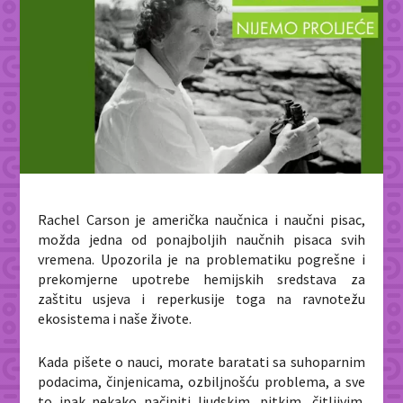
Rachel Carson je američka naučnica i naučni pisac,
možda jedna od ponajboljih naučnih pisaca svih
vremena. Upozorila je na problematiku pogrešne i
prekomjerne upotrebe hemijskih sredstava za
zaštitu usjeva i reperkusije toga na ravnotežu
ekosistema i naše živote.
Kada pišete o nauci, morate baratati sa suhoparnim
podacima, činjenicama, ozbiljnošću problema, a sve
to ipak nekako načiniti ljudskim, pitkim, čitljivim.