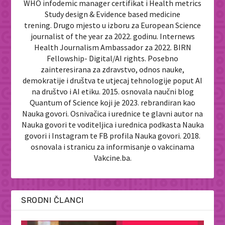
WHO infodemic manager certifikat i Health metrics
Study design & Evidence based medicine
trening. Drugo mjesto u izboru za European Science
journalist of the year za 2022. godinu. Internews
Health Journalism Ambassador za 2022. BIRN
Fellowship- Digital/AI rights. Posebno
zainteresirana za zdravstvo, odnos nauke,
demokratije i društva te utjecaj tehnologije poput AI
na društvo i AI etiku. 2015. osnovala naučni blog
Quantum of Science koji je 2023. rebrandiran kao
Nauka govori. Osnivačica i urednice te glavni autor na
Nauka govori te voditeljica i urednica podkasta Nauka
govori i Instagram te FB profila Nauka govori. 2018.
osnovala i stranicu za informisanje o vakcinama
Vakcine.ba.
SRODNI ČLANCI