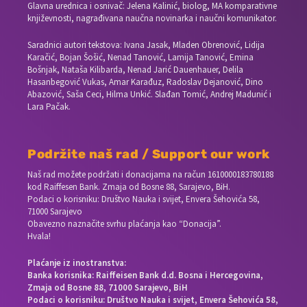
Glavna urednica i osnivač: Jelena Kalinić, biolog, MA komparativne
književnosti, nagrađivana naučna novinarka i naučni komunikator.
Saradnici autori tekstova: Ivana Jasak, Mladen Obrenović, Lidija
Karačić, Bojan Šošić, Nenad Tanović, Lamija Tanović, Emina
Bošnjak, Nataša Kilibarda, Nenad Jarić Dauenhauer, Delila
Hasanbegović Vukas, Amar Karađuz, Radoslav Dejanović, Dino
Abazović, Saša Ceci, Hilma Unkić. Slađan Tomić, Andrej Madunić i
Lara Pačak.
Podržite naš rad / Support our work
Naš rad možete podržati i donacijama na račun
1610000183780188
kod Raiffesen Bank. Zmaja od Bosne 88, Sarajevo, BiH.
Podaci o korisniku: Društvo Nauka i svijet, Envera Šehovića 58,
71000 Sarajevo
Obavezno naznačite svrhu plaćanja kao “Donacija”.
Hvala!
Plaćanje iz inostranstva:
Banka korisnika: Raiffeisen Bank d.d. Bosna i Hercegovina,
Zmaja od Bosne 88, 71000 Sarajevo, BiH
Podaci o korisniku: Društvo Nauka i svijet, Envera Šehovića 58,