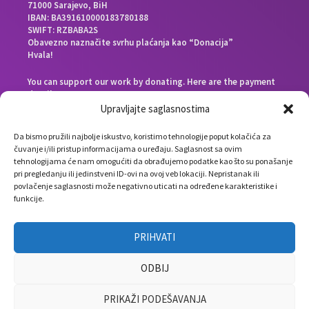
71000 Sarajevo, BiH
IBAN: BA391610000183780188
SWIFT: RZBABA2S
Obavezno naznačite svrhu plaćanja kao “Donacija”
Hvala!
You can support our work by donating. Here are the payment
details:
Beneficiary bank: Raiffeisen Bank d.d. Bosna i Hercegovina,
Upravljajte saglasnostima
Zmaja od Bosne 88, 71000 Sarajevo, Bosnia and Herzegovina
End beneficiary: Društvo Nauka i svijet, Envera Šehovića 58,
Da bismo pružili najbolje iskustvo, koristimo tehnologije poput kolačića za
71000 Sarajevo, Bosnia and Herzegovina
čuvanje i/ili pristup informacijama o uređaju. Saglasnost sa ovim
IBAN: BA391610000183780188
tehnologijama će nam omogućiti da obrađujemo podatke kao što su ponašanje
SWIFT: RZBABA2S
pri pregledanju ili jedinstveni ID-ovi na ovoj veb lokaciji. Nepristanak ili
Please note the payment purpose as “Donation”
povlačenje saglasnosti može negativno uticati na određene karakteristike i
Thank you!
funkcije.
PRIHVATI
ODBIJ
PRIKAŽI PODEŠAVANJA
info(at)naukagovori.ba