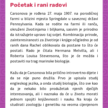
Početak i rani radovi
Carsonova je rođena 27. maja 1907. na porodičnoj
farmi u blizini mjesta Springdale u saveznoj državi
Pennsylvania. Kada se rodite na farmi ili ranču,
okruženi životinjama i biljkama, sasvim je prirodno
da istražujete upravo taj svijet. Kombinacija prirode,
zainteresiranosti za životinje i knjige očigledno je od
ranih dana Rachel oblikovala da postane to što će
postati. Rado je čitala Hermana Melvilla, ali i
Roberta Louisa Stevensona, što je će možda i
postaviti na trag marinske biologije.
Kažu da je Carsonova bila prilično introvertno dijete i
da se nije puno družila. Prvo je upisala studij
engleskog jezika, a onda studij biologije, što sve kao
da je nekako bilo produžetak njenih dječijih
interesovanja, ali i naznaka da će u životu morati
jednom spojiti književnosti i nauku. Na kraju će
studirati zoologiju i genetiku na veoma cijenjenom