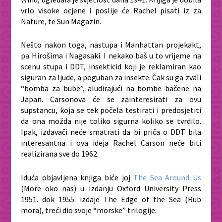
vrlo visoke ocjene i poslije će Rachel pisati iz za
Nature, te Sun Magazin.
Nešto nakon toga, nastupa i Manhattan projekakt,
pa Hirošima i Nagasaki. I nekako baš u to vrijeme na
scenu stupa i DDT, insekticid koji je reklamiran kao
siguran za ljude, a poguban za insekte. Čak su ga zvali
“bomba za bube”, aludirajući na bombe bačene na
Japan. Carsonova će se zainteresirati za ovu
supstancu, koja se tek počela testirati i predosjetiti
da ona možda nije toliko sigurna koliko se tvrdilo.
Ipak, izdavači neće smatrati da bi priča o DDT bila
interesantna i ova ideja Rachel Carson neće biti
realizirana sve do 1962.
Iduća objavljena knjiga biće joj
The Sea Around Us
(
More oko nas
) u izdanju Oxford University Press
1951. dok 1955. izdaje
The Edge of the Sea
(
Rub
mora
), treći dio svoje “morske” trilogije.