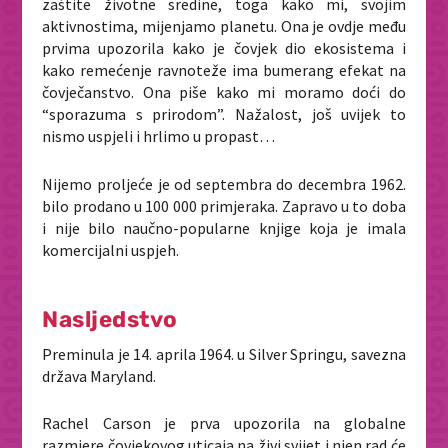
zaštite životne sredine, toga kako mi, svojim
aktivnostima, mijenjamo planetu. Ona je ovdje među
prvima upozorila kako je čovjek dio ekosistema i
kako remećenje ravnoteže ima bumerang efekat na
čovječanstvo. Ona piše kako mi moramo doći do
“sporazuma s prirodom”. Nažalost, još uvijek to
nismo uspjeli i hrlimo u propast…
Nijemo proljeće je od septembra do decembra 1962.
bilo prodano u 100 000 primjeraka. Zapravo u to doba
i nije bilo naučno-popularne knjige koja je imala
komercijalni uspjeh.
Nasljedstvo
Preminula je 14. aprila 1964. u Silver Springu, savezna
država Maryland.
Rachel Carson je prva upozorila na globalne
razmjere čovjekovog uticaja na živi svijet i njen rad će