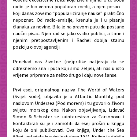
radio je bio veoma popularan medij, a njen posao –
koji danas zovemo “populariziranje nauke” praktično
nepoznat. Od radio-emisije, krenula je i u pisanje
članaka za novine. Bila je na pravom putu da postane
naučni pisac. Njen rad se jako svidio publici, a time i
njenim pretpostavljenim i Rachel dobija stalnu
poziciju o ovoj agenciji.
Ponekad nas životne (ne)prilike natjeraju da se
odreknemo sna i puta koji smo željeli, ali nas u isto
vrijeme pripreme za nešto drugo i daju nove šanse.
Prvi esej, originalnog naziva
The World of Waters
(
Svijet vode
), objavila je u Atlantic Monthly, pod
naslovom
Undersea
(
Pod morem
)
i tu govori o živom
svijetu morskog dna. Nakon objavljivanja, izdavač
Simon & Schuster se zainteresirao za Carsonovu i
kontaktirali su je i zamolili da esej proširi u knjigu
koju će oni publikovati. Ova knjiga, Under the Sea
Wind, ugledala je svjetlost dana 1941. Knjiga je dobila