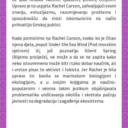
Upravo je to uspjela Rachel Carson, zahvaljujući svom
znanju, entuzijazmu, razumijevanju problema i
sposobnošću da misli iskomunicira na način
prihvatljiv širokoj publici.
Kada pomislimo na Rachel Carson, svako ko je čitao
njena djela, poput
Under the Sea Wind
(
Pod morskim
vjetrom
) ili, još poznatiju
Silent Spring
(Nijemo
proljeće
), ne može a da se ne zapita kako
neko istovremeno može biti i tako dobar naučnik, ali
i vrstan pisac te aktivist i lobista. Jer Rachel je bila
upravo to: bavila se marinskom biologijom i
ekologijom, a u svojim knjigama je naučno-
popularnim i veoma lakim jezikom objašnjavala
problematiku uništavanja okoliša i skretala pažnju
javnosti na degradaciju i zagađenje ekosistema.