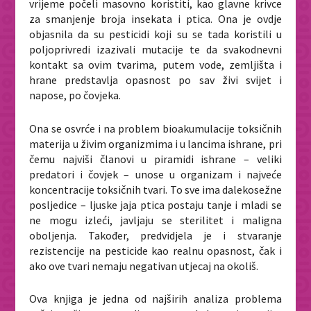
vrijeme počeli masovno koristiti, kao glavne krivce
za smanjenje broja insekata i ptica. Ona je ovdje
objasnila da su pesticidi koji su se tada koristili u
poljoprivredi izazivali mutacije te da svakodnevni
kontakt sa ovim tvarima, putem vode, zemljišta i
hrane predstavlja opasnost po sav živi svijet i
napose, po čovjeka.
Ona se osvrće i na problem bioakumulacije toksičnih
materija u živim organizmima i u lancima ishrane, pri
čemu najviši članovi u piramidi ishrane – veliki
predatori i čovjek – unose u organizam i najveće
koncentracije toksičnih tvari. To sve ima dalekosežne
posljedice – ljuske jaja ptica postaju tanje i mladi se
ne mogu izleći, javljaju se sterilitet i maligna
oboljenja. Također, predvidjela je i stvaranje
rezistencije na pesticide kao realnu opasnost, čak i
ako ove tvari nemaju negativan utjecaj na okoliš.
Ova knjiga je jedna od najširih analiza problema