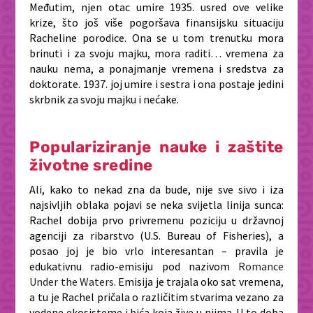
Međutim, njen otac umire 1935. usred ove velike
krize, što još više pogoršava finansijsku situaciju
Racheline porodice. Ona se u tom trenutku mora
brinuti i za svoju majku, mora raditi… vremena za
nauku nema, a ponajmanje vremena i sredstva za
doktorate. 1937. joj umire i sestra i ona postaje jedini
skrbnik za svoju majku i nećake.
Populariziranje nauke i zaštite
životne sredine
Ali, kako to nekad zna da bude, nije sve sivo i iza
najsivljih oblaka pojavi se neka svijetla linija sunca:
Rachel dobija prvo privremenu poziciju u državnoj
agenciji za ribarstvo (U.S. Bureau of Fisheries), a
posao joj je bio vrlo interesantan – pravila je
edukativnu radio-emisiju pod nazivom
Romance
Under the Waters
. Emisija je trajala oko sat vremena,
a tu je Rachel pričala o različitim stvarima vezano za
vodene ekosisteme i bića koja žive u njima. U to doba