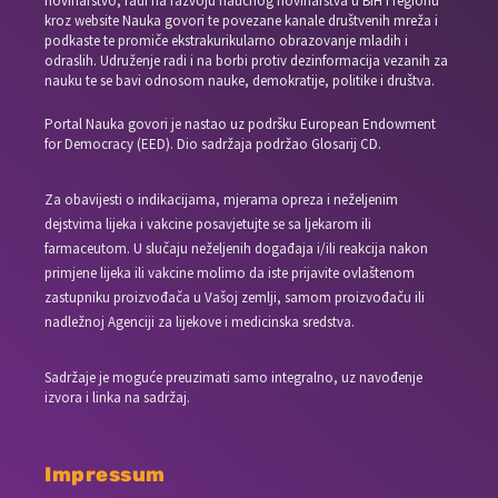
novinarstvo, radi na razvoju naučnog novinarstva u BiH i regionu
kroz website Nauka govori te povezane kanale društvenih mreža i
podkaste te promiče ekstrakurikularno obrazovanje mladih i
odraslih. Udruženje radi i na borbi protiv dezinformacija vezanih za
nauku te se bavi odnosom nauke, demokratije, politike i društva.
Portal Nauka govori je nastao uz podršku European Endowment
for Democracy (EED). Dio sadržaja podržao Glosarij CD.
Za obavijesti o indikacijama, mjerama opreza i neželjenim
dejstvima lijeka i vakcine posavjetujte se sa ljekarom ili
farmaceutom. U slučaju neželjenih događaja i/ili reakcija nakon
primjene lijeka ili vakcine molimo da iste prijavite ovlaštenom
zastupniku proizvođača u Vašoj zemlji, samom proizvođaču ili
nadležnoj Agenciji za lijekove i medicinska sredstva.
Sadržaje je moguće preuzimati samo integralno, uz navođenje
izvora i linka na sadržaj.
Impressum