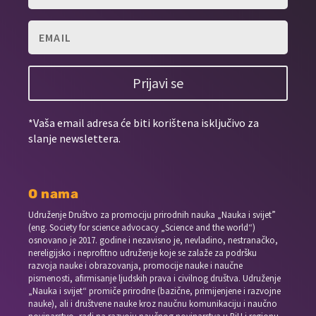
Prijavi se
*Vaša email adresa će biti korištena isključivo za
slanje newslettera.
O nama
Udruženje Društvo za promociju prirodnih nauka „Nauka i svijet”
(eng. Society for science advocacy „Science and the world“)
osnovano je 2017. godine i nezavisno je, nevladino, nestranačko,
nereligijsko i neprofitno udruženje koje se zalaže za podršku
razvoja nauke i obrazovanja, promocije nauke i naučne
pismenosti, afirmisanje ljudskih prava i civilnog društva. Udruženje
„Nauka i svijet“ promiče prirodne (bazične, primijenjene i razvojne
nauke), ali i društvene nauke kroz naučnu komunikaciju i naučno