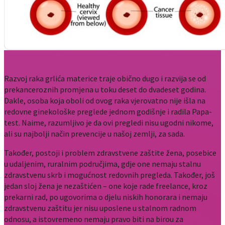
Razvoj raka grlića materice traje obično dugo i razvija se od
prekanceroznih promjena u toku deset do dvadeset godina.
Dakle, osoba koja oboli od ovog raka vjerovatno nije išla na
redovne ginekološke preglede jednom godišnje i radila Papa-
test. Naime, razumljivo je da ovi pregledi nisu ugodni nikome,
ali su najbolji način prevencije u našoj zemlji, za sada.
Također, postoji i problem zdravstvene zaštite žena, posebice
u udaljenim, ruralnim područjima, gdje one nemaju stalnu
zdravstvenu skrb i mogućnost redovnih pregleda. Također, još
jedan sloj žena je nezaštićen – one koje rade freelance, kroz
prekarni rad, po ugovorima o djelu niskih honorara i nemaju
zdravstvenu zaštitu jer nisu uposlene u stalnom radnom
odnosu, a istovremeno nemaju pravo biti na birou za