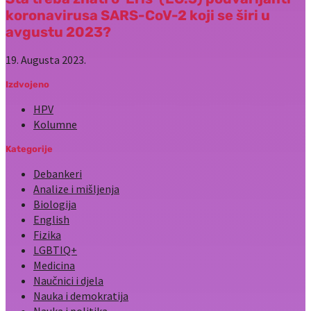
koronavirusa SARS-CoV-2 koji se širi u
avgustu 2023?
19. Augusta 2023.
Izdvojeno
HPV
Kolumne
Kategorije
Debankeri
Analize i mišljenja
Biologija
English
Fizika
LGBTIQ+
Medicina
Naučnici i djela
Nauka i demokratija
Nauka i politika