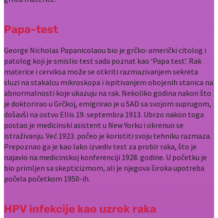
Papa-test
George Nicholas Papanicolaou bio je grčko-američki citolog i
patolog koji je smislio test sada poznat kao ‘Papa test’. Rak
materice i cerviksa može se otkriti razmazivanjem sekreta
sluzi na stakalcu mikroskopa i ispitivanjem obojenih stanica na
abnormalnosti koje ukazuju na rak. Nekoliko godina nakon što
je doktorirao u Grčkoj, emigrirao je u SAD sa svojom suprugom,
došavši na ostvo Ellis 19. septembra 1913. Ubrzo nakon toga
postao je medicinski asistent u New Yorku i okrenuo se
istraživanju. Već 1923. počeo je koristiti svoju tehniku ​​razmaza.
Prepoznao ga je kao lako izvediv test za probir raka, što je
najavio na medicinskoj konferenciji 1928. godine. U početku je
bio primljen sa skepticizmom, ali je njegova široka upotreba
počela početkom 1950-ih.
HPV infekcije kao uzrok raka