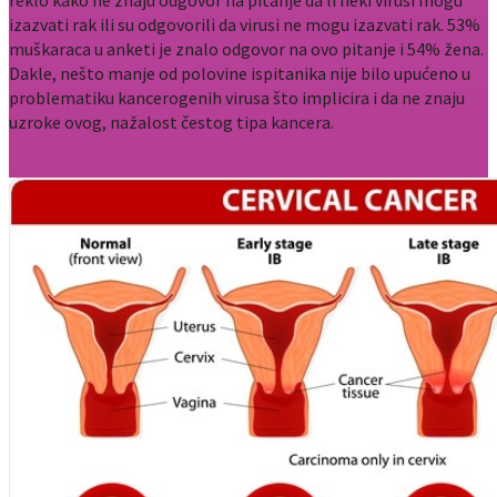
izazvati rak ili su odgovorili da virusi ne mogu izazvati rak. 53%
muškaraca u anketi je znalo odgovor na ovo pitanje i 54% žena.
Dakle, nešto manje od polovine ispitanika nije bilo upućeno u
problematiku kancerogenih virusa što implicira i da ne znaju
uzroke ovog, nažalost čestog tipa kancera.