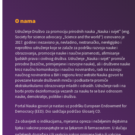
O nama
Udruženje Društvo za promociju prirodnih nauka „Nauka i svijet” (eng.
Society for science advocacy „Science and the world“) osnovano je
2017. godine i nezavisno je, nevladino, nestranačko, nereligijsko i
neprofitno udruženje koje se zalaže za podršku razvoja nauke i
obrazovanja, promocije nauke i naučne pismenosti, afirmisanje
ljudskih prava i civilnog društva. Udruženje „Nauka i svijet“ promiče
prirodne (bazične, primijenjene i razvojne nauke), ali i društvene nauke
kroz naučnu komunikaciju i naučno novinarstvo, radi na razvoju
naučnog novinarstva u BiH i regionu kroz website Nauka govori te
povezane kanale društvenih mreža i podkaste te promiče
ekstrakurikularno obrazovanje mladih i odraslih. Udruženje radi i na
borbi protiv dezinformacija vezanih za nauku te se bavi odnosom
nauke, demokratije, politike i društva.
Portal Nauka govori je nastao uz podršku European Endowment for
Democracy (EED). Dio sadržaja podržao Glosarij CD.
Za obavijesti o indikacijama, mjerama opreza i neželjenim dejstvima
lijeka i vakcine posavjetujte se sa ljekarom ili farmaceutom. U slučaju
neželjenih događaja i/ili reakcija nakon primjene lijeka ili vakcine