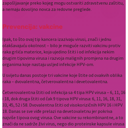
zapošljavanje preko kojeg mogu ostvariti zdravstvenu zaštitu,
a nemaju dovoljno novca za redovne preglede.
Prevencija: vakcine
Ipak, to što ovaj tip kancera izazivaju virusi, znači i jednu
olakšavajuću okolnost – bilo je moguće razviti vakcinu protiv
raka grlića materice, koja ujedino štiti i od infekcija nekim
drugim tipovima virusa i razvoja malignih promjena na drugim
organima koje nastaju usljed infekcije HPV-om.
U svijetu danas postoje tri vakcine koje štite od ovakvih oblika
raka – dvovalentna, četverovalentna i devetovalentna.
Četverovalentna štiti od infekcija sa 4 tipa HPV virusa – 6, 11, 16
i 18, dok druga štiti od čak 9 tipova HPV virusa: 6, 11, 16, 18, 31,
33, 45, 52 i 58. Dvovalentna štiti od visokorizičnih HPV 16 i HPV
18. Danas se sve viđe prelazi na devetovaletnu jer pokriva
najviše tipova ovog virusa. Ove vakcine su rekombinantne, a to
znači da ne sadrže živi virus, nego dio proteinske kapsule virusa