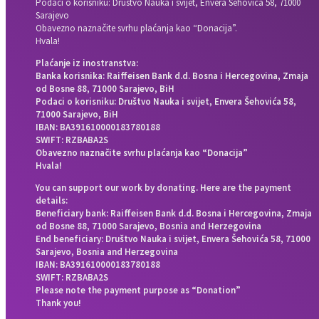
Podaci o korisniku: Društvo Nauka i svijet, Envera Šehovića 58, 71000
Sarajevo
Obavezno naznačite svrhu plaćanja kao “Donacija”.
Hvala!
Plaćanje iz inostranstva:
Banka korisnika: Raiffeisen Bank d.d. Bosna i Hercegovina, Zmaja
od Bosne 88, 71000 Sarajevo, BiH
Podaci o korisniku: Društvo Nauka i svijet, Envera Šehovića 58,
71000 Sarajevo, BiH
IBAN: BA391610000183780188
SWIFT: RZBABA2S
Obavezno naznačite svrhu plaćanja kao “Donacija”
Hvala!
You can support our work by donating. Here are the payment
details:
Beneficiary bank: Raiffeisen Bank d.d. Bosna i Hercegovina, Zmaja
od Bosne 88, 71000 Sarajevo, Bosnia and Herzegovina
End beneficiary: Društvo Nauka i svijet, Envera Šehovića 58, 71000
Sarajevo, Bosnia and Herzegovina
IBAN: BA391610000183780188
SWIFT: RZBABA2S
Please note the payment purpose as “Donation”
Thank you!