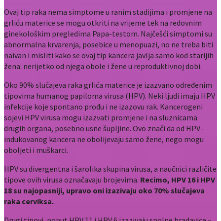
Ovaj tip raka nema simptome u ranim stadijima i promjene na
grliću materice se mogu otkriti na vrijeme tek na redovnim
ginekološkim pregledima Papa-testom. Najčešći simptomi su
abnormalna krvarenja, posebice u menopuazi, no ne treba biti
naivan i misliti kako se ovaj tip kancera javlja samo kod starijih
žena: nerijetko od njega obole i žene u reproduktivnoj dobi.
Oko 90% slučajeva raka grlića materice je izazvano određenim
tipovima humanog papiloma virusa (HPV). Neki ljudi imaju HPV
infekcije koje spontano prođu i ne izazovu rak. Kancerogeni
sojevi HPV virusa mogu izazvati promjene i na sluznicama
drugih organa, posebno usne šupljine. Ovo znači da od HPV-
indukovanog kancera ne obolijevaju samo žene, nego mogu
oboljeti i muškarci.
HPV su divergentna i šarolika skupina virusa, a naučnici različite
tipove ovih virusa označavaju brojevima.
Recimo, HPV 16 i HPV
18 su najopasniji, upravo oni izazivaju oko 70% slučajeva
raka cerviksa.
Drugi tipovi, poput HPV 11 i HPV 6 izazivaju spolne bradavice –