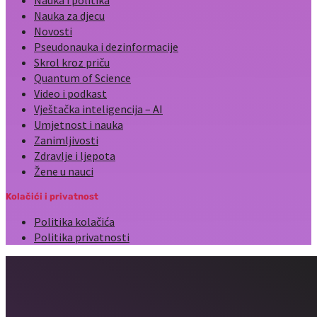
Nauka za djecu
Novosti
Pseudonauka i dezinformacije
Skrol kroz priču
Quantum of Science
Video i podkast
Vještačka inteligencija – AI
Umjetnost i nauka
Zanimljivosti
Zdravlje i ljepota
Žene u nauci
Kolačići i privatnost
Politika kolačića
Politika privatnosti