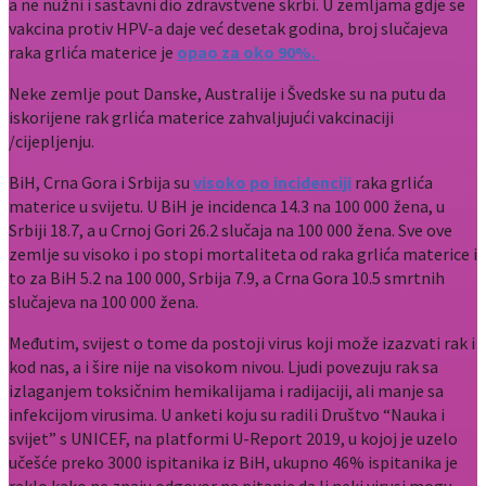
a ne nužni i sastavni dio zdravstvene skrbi. U zemljama gdje se
vakcina protiv HPV-a daje već desetak godina, broj slučajeva
raka grlića materice je
opao za oko 90%.
Neke zemlje pout Danske, Australije i Švedske su na putu da
iskorijene rak grlića materice zahvaljujući vakcinaciji
/cijepljenju.
BiH, Crna Gora i Srbija su
visoko po incidenciji
raka grlića
materice u svijetu. U BiH je incidenca 14.3 na 100 000 žena, u
Srbiji 18.7, a u Crnoj Gori 26.2 slučaja na 100 000 žena. Sve ove
zemlje su visoko i po stopi mortaliteta od raka grlića materice i
to za BiH 5.2 na 100 000, Srbija 7.9, a Crna Gora 10.5 smrtnih
slučajeva na 100 000 žena.
Međutim, svijest o tome da postoji virus koji može izazvati rak i
kod nas, a i šire nije na visokom nivou. Ljudi povezuju rak sa
izlaganjem toksičnim hemikalijama i radijaciji, ali manje sa
infekcijom virusima. U anketi koju su radili Društvo “Nauka i
svijet” s UNICEF, na platformi U-Report 2019, u kojoj je uzelo
učešće preko 3000 ispitanika iz BiH, ukupno 46% ispitanika je
reklo kako ne znaju odgovor na pitanje da li neki virusi mogu