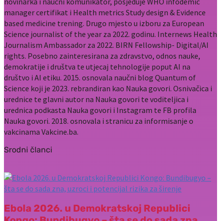
novinarka i naučni komunikator, posjeduje WHO infodemic
manager certifikat i Health metrics Study design & Evidence
based medicine trening. Drugo mjesto u izboru za European
Science journalist of the year za 2022. godinu. Internews Health
Journalism Ambassador za 2022. BIRN Fellowship- Digital/AI
rights. Posebno zainteresirana za zdravstvo, odnos nauke,
demokratije i društva te utjecaj tehnologije poput AI na
društvo i AI etiku. 2015. osnovala naučni blog Quantum of
Science koji je 2023. rebrandiran kao Nauka govori. Osnivačica i
urednice te glavni autor na Nauka govori te voditeljica i
urednica podkasta Nauka govori i Instagram te FB profila
Nauka govori. 2018. osnovala i stranicu za informisanje o
vakcinama Vakcine.ba.
Srodni članci
Ebola 2026. u Demokratskoj Republici
Kongo: Bundibugyo – šta se do sada zna,