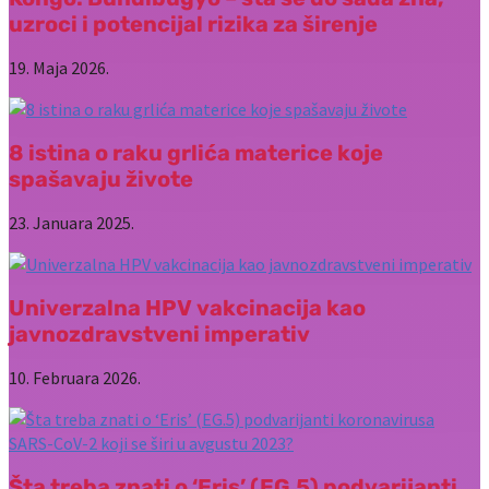
uzroci i potencijal rizika za širenje
19. Maja 2026.
8 istina o raku grlića materice koje
spašavaju živote
23. Januara 2025.
Univerzalna HPV vakcinacija kao
javnozdravstveni imperativ
10. Februara 2026.
Šta treba znati o ‘Eris’ (EG.5) podvarijanti