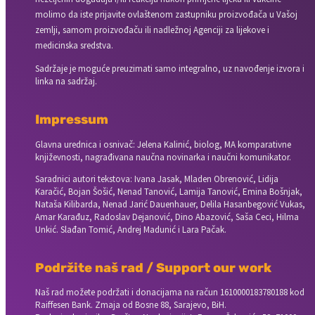
molimo da iste prijavite ovlaštenom zastupniku proizvođača u Vašoj
zemlji, samom proizvođaču ili nadležnoj Agenciji za lijekove i
medicinska sredstva.
Sadržaje je moguće preuzimati samo integralno, uz navođenje izvora i
linka na sadržaj.
Impressum
Glavna urednica i osnivač: Jelena Kalinić, biolog, MA komparativne
književnosti, nagrađivana naučna novinarka i naučni komunikator.
Saradnici autori tekstova: Ivana Jasak, Mladen Obrenović, Lidija
Karačić, Bojan Šošić, Nenad Tanović, Lamija Tanović, Emina Bošnjak,
Nataša Kilibarda, Nenad Jarić Dauenhauer, Delila Hasanbegović Vukas,
Amar Karađuz, Radoslav Dejanović, Dino Abazović, Saša Ceci, Hilma
Unkić. Slađan Tomić, Andrej Madunić i Lara Pačak.
Podržite naš rad / Support our work
Naš rad možete podržati i donacijama na račun
1610000183780188 kod
Raiffesen Bank. Zmaja od Bosne 88, Sarajevo, BiH.