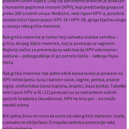
problem širom svijeta. Ovaj tip karcinoma direktno je povezan
s humanim papiloma virusom (HPV), koji predstavlja grupu od
preko 200 srodnih virusa. Međutim, neki tipovi HPV-a, posebno
visokorizični tipovi poput HPV-16 i HPV-18, igraju ključnu ulogu
u razvoju raka grlića materice.
Rak grlića materice je tumor koji zahvata stanice cerviksa –
grlića, donjeg dijela materice, koji je povezuje sa vaginom.
Najbolji načini za prevenciju su vakcinacija HPV vakcinama i
redovno – jednogodišnje ili po potrebi češće – rađenje Papa-
testa.
Rak grlića materice nije jedini oblik kancera koji je povezan sa
HPV infekcijama. tu su i kanceri vulve, vagine, penisa, analne
regije, orofarinksa (usna šupljina, krajnici, baza jezika). Također
neki tipovi HPV-a (6 i 11) povezani su sa nastankom ružnih
spolnih bradavica (kondiloma). HPV ne bira pol – on može
nauditi svima.
Niti jedna žena ne mora da umre od raka grlića materice. Inače,
u januaru se obilježava i Evropska sedmica prevencije raka
grlića materice.