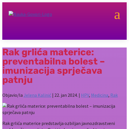
a
Rak grlića materice:
preventabilna bolest –
imunizacija sprječava
patnju
Objavio/la
Jelena Kalinić
|
22. jan 2024.
|
HPV
,
Medicina
,
Rak
Rak grlića materice predstavlja ozbiljan javnozdravstveni