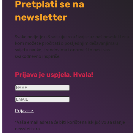
Pretplati se na
newsletter
Svake nedjelje u 8 sati ujutro uživajte uz naš newsletter u
kom možete pročitati o posljednjim dešavanjima u
svijetu nauke, trendovima i onome što nas i vas
svakodnevno inspiriše.
Prijava je uspjela. Hvala!
Prijavi se
*Vaša email adresa će biti korištena isključivo za slanje
newslettera.