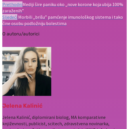
Prethodni
Mediji šire paniku oko „nove korone koja ubija 100%
zaraženih”
Sljedeći
Morbili „brišu” pamćenje imunološkog sistema i tako
čine osobu podložniju bolestima
O autoru/autorici
Jelena Kalinić
Jelena Kalinić, diplomirani biolog, MA komparativne
književnosti, publicist, scitech, zdravstvena novinarka,