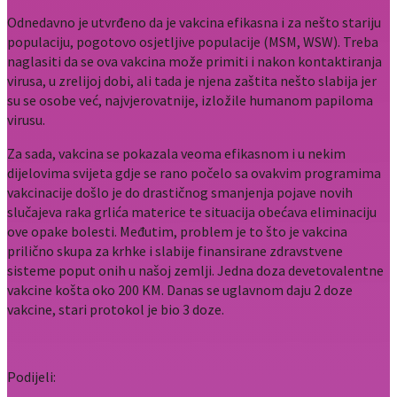
Odnedavno je utvrđeno da je vakcina efikasna i za nešto stariju
populaciju, pogotovo osjetljive populacije (MSM, WSW). Treba
naglasiti da se ova vakcina može primiti i nakon kontaktiranja
virusa, u zrelijoj dobi, ali tada je njena zaštita nešto slabija jer
su se osobe već, najvjerovatnije, izložile humanom papiloma
virusu.
Za sada, vakcina se pokazala veoma efikasnom i u nekim
dijelovima svijeta gdje se rano počelo sa ovakvim programima
vakcinacije došlo je do drastičnog smanjenja pojave novih
slučajeva raka grlića materice te situacija obećava eliminaciju
ove opake bolesti. Međutim, problem je to što je vakcina
prilično skupa za krhke i slabije finansirane zdravstvene
sisteme poput onih u našoj zemlji. Jedna doza devetovalentne
vakcine košta oko 200 KM. Danas se uglavnom daju 2 doze
vakcine, stari protokol je bio 3 doze.
Podijeli: