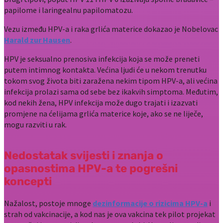
papilome i laringealnu papilomatozu.
Vezu između HPV-a i raka grlića materice dokazao je Nobelovac
Harald zur Hausen
.
HPV je seksualno prenosiva infekcija koja se može preneti
putem intimnog kontakta. Većina ljudi će u nekom trenutku
tokom svog života biti zaražena nekim tipom HPV-a, ali većina
infekcija prolazi sama od sebe bez ikakvih simptoma. Međutim,
kod nekih žena, HPV infekcija može dugo trajati i izazvati
promjene na ćelijama grlića materice koje, ako se ne liječe,
mogu razviti u rak.
Nedostatak svijesti i znanja o
opasnostima HPV-a te pogrešni
koncepti
Nažalost, postoje mnoge
dezinformacije o rizicima HPV-a
i
strah od vakcinacije, a kod nas je ova vakcina tek pilot projekat