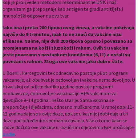
koji je proizveden metodom rekombinantne DNK i naš
organizam ga prepoznaje kao antigen te gradi antitijela i
imunološki odgovor na ovu tvar.
Iako ima i preko 200 tipova ovog virusa, a vakcine pokrivaju
najviše do 9 trenutno, ipak to ne znači da vakcine nisu
efikasne. Naime, nije dvih 200 tipova opasno i povezano sa
promjenama na koži i sluzokoži i rakom. Ovih 9 u vakcine
jeste povezano s nastankom kondiloma (6,11) a ostali su
povezani s rakom. Stoga ove vakcine jako dobro štite.
U Bosni i Hercegovini tek odnedavno postoje pilot programi
vakcancije, ali obuhvat je nedovoljan i vakcina nema dovoljno. U
Hrvatskoj od prije nekoliko godina postoje programi
neobavezne, dobrovoljne vakcinacije HPV vakcinom za
djevojčice 9-14 godina i nešto starije. Sama vakcina se
preporučuje i dječacima, odnosno muškarcima. U ranoj dobi 11-
12 godina daje se u dvije doze, dok se u kasnijoj dobi daje u tri
doze pod određenim shemama davanja. Više o tome kako se
može doći do ove vakcine u različitim dijelovima BiH pročitajte
ovdje
.