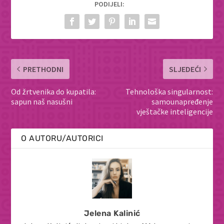
PODIJELI:
PRETHODNI
SLJEDEĆI
Od žrtvenika do kupatila:
Tehnološka singularnost:
sapun naš nasušni
samounapređenje
vještačke inteligencije
O AUTORU/AUTORICI
Jelena Kalinić