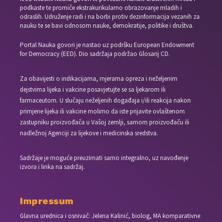
podkaste te promiče ekstrakurikularno obrazovanje mladih i
odraslih. Udruženje radi i na borbi protiv dezinformacija vezanih za
nauku te se bavi odnosom nauke, demokratije, politike i društva.
Portal Nauka govori je nastao uz podršku European Endowment
for Democracy (EED). Dio sadržaja podržao Glosarij CD.
Za obavijesti o indikacijama, mjerama opreza i neželjenim
dejstvima lijeka i vakcine posavjetujte se sa ljekarom ili
farmaceutom. U slučaju neželjenih događaja i/ili reakcija nakon
primjene lijeka ili vakcine molimo da iste prijavite ovlaštenom
zastupniku proizvođača u Vašoj zemlji, samom proizvođaču ili
nadležnoj Agenciji za lijekove i medicinska sredstva.
Sadržaje je moguće preuzimati samo integralno, uz navođenje
izvora i linka na sadržaj.
Impressum
Glavna urednica i osnivač: Jelena Kalinić, biolog, MA komparativne