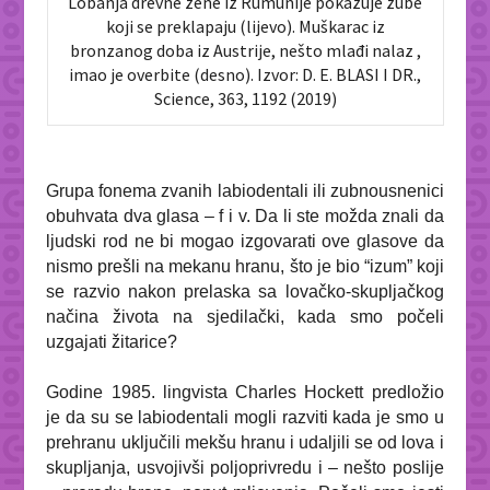
Lobanja drevne žene iz Rumunije pokazuje zube
koji se preklapaju (lijevo). Muškarac iz
bronzanog doba iz Austrije, nešto mlađi nalaz ,
imao je overbite (desno). Izvor: D. E. BLASI I DR.,
Science
, 363, 1192 (2019)
Grupa fonema zvanih labiodentali ili zubnousnenici
obuhvata dva glasa – f i v. Da li ste možda znali da
ljudski rod ne bi mogao izgovarati ove glasove da
nismo prešli na mekanu hranu, što je bio “izum” koji
se razvio nakon prelaska sa lovačko-skupljačkog
načina života na sjedilački, kada smo počeli
uzgajati žitarice?
Godine 1985. lingvista Charles Hockett predložio
je da su se labiodentali mogli razviti kada je smo u
prehranu uključili mekšu hranu i udaljili se od lova i
skupljanja, usvojivši poljoprivredu i – nešto poslije