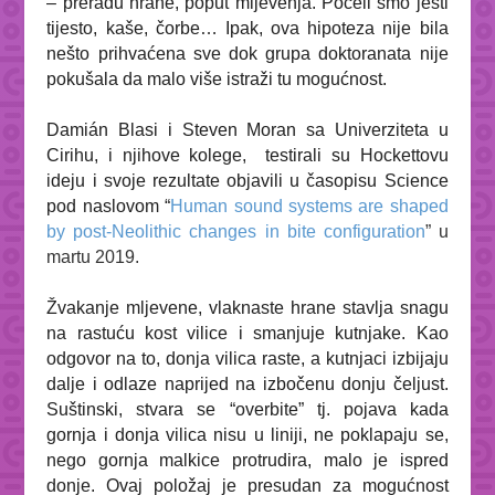
– preradu hrane, poput mljevenja. Počeli smo jesti
tijesto, kaše, čorbe… Ipak, ova hipoteza nije bila
nešto prihvaćena sve dok grupa doktoranata nije
pokušala da malo više istraži tu mogućnost.
Damián Blasi i Steven Moran sa Univerziteta u
Cirihu, i njihove kolege, testirali su Hockettovu
ideju i svoje rezultate objavili u časopisu
Science
pod naslovom “
Human sound systems are shaped
by post-Neolithic changes in bite configuration
” u
martu 2019.
Žvakanje mljevene, vlaknaste hrane stavlja snagu
na rastuću kost vilice i smanjuje kutnjake. Kao
odgovor na to, donja vilica raste, a kutnjaci izbijaju
dalje i odlaze naprijed na izbočenu donju čeljust.
Suštinski, stvara se “overbite” tj. pojava kada
gornja i donja vilica nisu u liniji, ne poklapaju se,
nego gornja malkice protrudira, malo je ispred
donje. Ovaj položaj je presudan za mogućnost