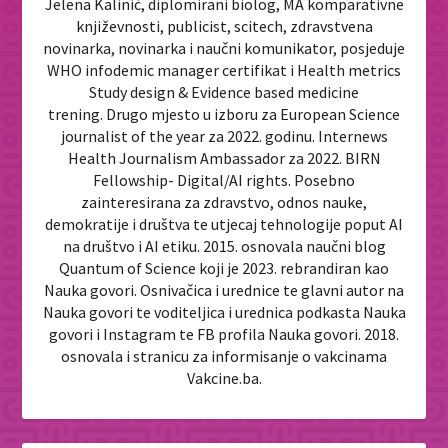
Jelena Kalinić, diplomirani biolog, MA komparativne
književnosti, publicist, scitech, zdravstvena
novinarka, novinarka i naučni komunikator, posjeduje
WHO infodemic manager certifikat i Health metrics
Study design & Evidence based medicine
trening. Drugo mjesto u izboru za European Science
journalist of the year za 2022. godinu. Internews
Health Journalism Ambassador za 2022. BIRN
Fellowship- Digital/AI rights. Posebno
zainteresirana za zdravstvo, odnos nauke,
demokratije i društva te utjecaj tehnologije poput AI
na društvo i AI etiku. 2015. osnovala naučni blog
Quantum of Science koji je 2023. rebrandiran kao
Nauka govori. Osnivačica i urednice te glavni autor na
Nauka govori te voditeljica i urednica podkasta Nauka
govori i Instagram te FB profila Nauka govori. 2018.
osnovala i stranicu za informisanje o vakcinama
Vakcine.ba.