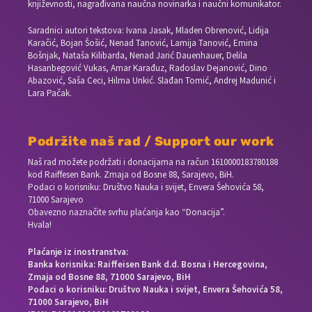
književnosti, nagrađivana naučna novinarka i naučni komunikator.
Saradnici autori tekstova: Ivana Jasak, Mladen Obrenović, Lidija
Karačić, Bojan Šošić, Nenad Tanović, Lamija Tanović, Emina
Bošnjak, Nataša Kilibarda, Nenad Jarić Dauenhauer, Delila
Hasanbegović Vukas, Amar Karađuz, Radoslav Dejanović, Dino
Abazović, Saša Ceci, Hilma Unkić. Slađan Tomić, Andrej Madunić i
Lara Pačak.
Podržite naš rad / Support our work
Naš rad možete podržati i donacijama na račun
1610000183780188
kod Raiffesen Bank. Zmaja od Bosne 88, Sarajevo, BiH.
Podaci o korisniku: Društvo Nauka i svijet, Envera Šehovića 58,
71000 Sarajevo
Obavezno naznačite svrhu plaćanja kao “Donacija”.
Hvala!
Plaćanje iz inostranstva:
Banka korisnika: Raiffeisen Bank d.d. Bosna i Hercegovina,
Zmaja od Bosne 88, 71000 Sarajevo, BiH
Podaci o korisniku: Društvo Nauka i svijet, Envera Šehovića 58,
71000 Sarajevo, BiH