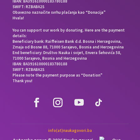
IBAN: BA391610000183780188
SWIFT: RZBABA2S
Obavezno naznačite svrhu plaćanja kao “Donacija”
Hvala!
You can support our work by donating. Here are the payment
details:
Beneficiary bank: Raiffeisen Bank d.d. Bosna i Hercegovina,
Zmaja od Bosne 88, 71000 Sarajevo, Bosnia and Herzegovina
End beneficiary: Društvo Nauka i svijet, Envera Šehovića 58,
71000 Sarajevo, Bosnia and Herzegovina
IBAN: BA391610000183780188
SWIFT: RZBABA2S
Please note the payment purpose as “Donation”
Thank you!
info(at)naukagovori.ba