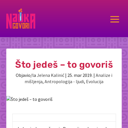
a
Što jedeš – to govoriš
Objavio/la
Jelena Kalinić
|
25. mar 2019.
|
Analize i
mišljenja
,
Antropologija - ljudi
,
Evolucija