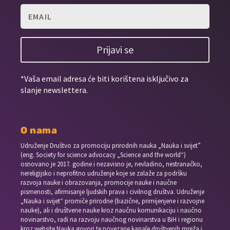
Prijavi se
*Vaša email adresa će biti korištena isključivo za
slanje newslettera.
O nama
Udruženje Društvo za promociju prirodnih nauka „Nauka i svijet”
(eng. Society for science advocacy „Science and the world“)
osnovano je 2017. godine i nezavisno je, nevladino, nestranačko,
nereligijsko i neprofitno udruženje koje se zalaže za podršku
razvoja nauke i obrazovanja, promocije nauke i naučne
pismenosti, afirmisanje ljudskih prava i civilnog društva. Udruženje
„Nauka i svijet“ promiče prirodne (bazične, primijenjene i razvojne
nauke), ali i društvene nauke kroz naučnu komunikaciju i naučno
novinarstvo, radi na razvoju naučnog novinarstva u BiH i regionu
kroz website Nauka govori te povezane kanale društvenih mreža i