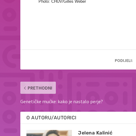
Photo: CHUV/Gilles Weber
PODIJELI:
PRETHODNI
Genetičke mućke: kako je nastalo perje?
O AUTORU/AUTORICI
Jelena Kalinić