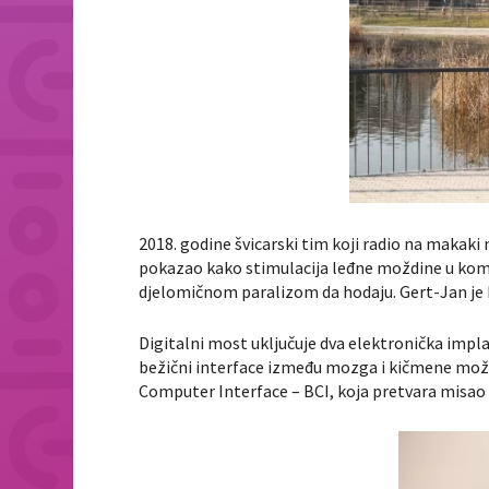
2018. godine švicarski tim koji radio na makak
pokazao kako stimulacija leđne moždine u kom
djelomičnom paralizom da hodaju. Gert-Jan je bi
Digitalni most uključuje dva elektronička impl
bežični interface između mozga i kičmene mož
Computer Interface – BCI, koja pretvara misao u 