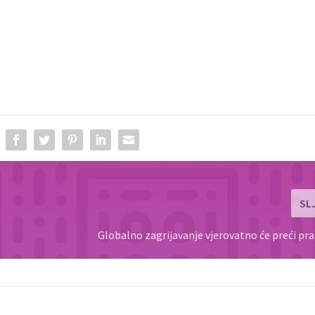
SL
Globalno zagrijavanje vjerovatno će preći pra