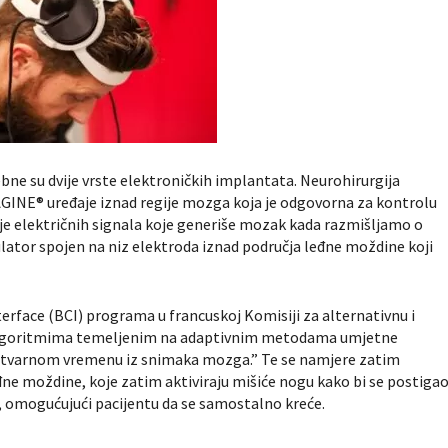
ne su dvije vrste elektroničkih implantata. Neurohirurgija
GINE® uređaje iznad regije mozga koja je odgovorna za kontrolu
je električnih signala koje generiše mozak kada razmišljamo o
lator spojen na niz elektroda iznad područja leđne moždine koji
erface (BCI) programa u francuskoj Komisiji za alternativnu i
i algoritmima temeljenim na adaptivnim metodama umjetne
u stvarnom vremenu iz snimaka mozga.” Te se namjere zatim
đne moždine, koje zatim aktiviraju mišiće nogu kako bi se postiga
o, omogućujući pacijentu da se samostalno kreće.