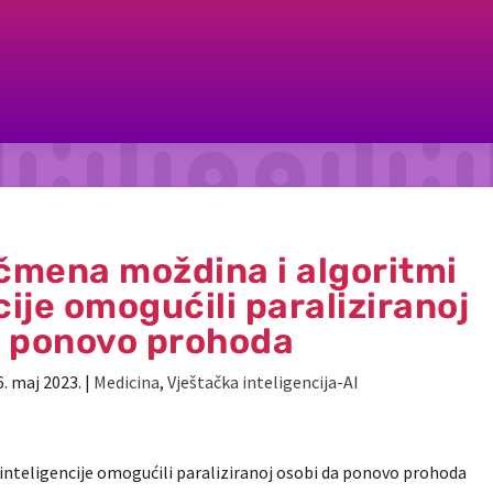
čmena moždina i algoritmi
ije omogućili paraliziranoj
a ponovo prohoda
6. maj 2023.
|
Medicina
,
Vještačka inteligencija-AI