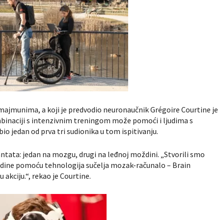
i majmunima, a koji je predvodio neuronaučnik Grégoire Courtine je
binaciji s intenzivnim treningom može pomoći i ljudima s
o jedan od prva tri sudionika u tom ispitivanju.
antata: jedan na mozgu, drugi na leđnoj moždini. „Stvorili smo
dine pomoću tehnologija sučelja mozak-računalo – Brain
akciju.“, rekao je Courtine.