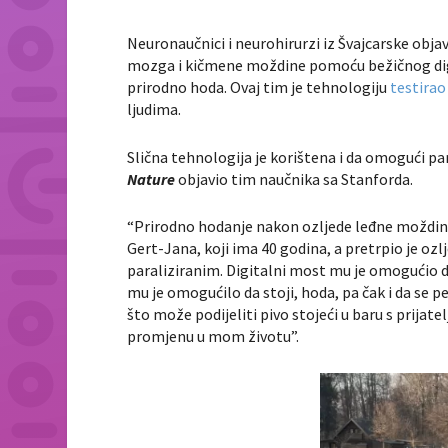
Neuronaučnici i neurohirurzi iz Švajcarske objav
mozga i kičmene moždine pomoću bežičnog dig
prirodno hoda. Ovaj tim je tehnologiju
testira
ljudima.
Slična tehnologija je korištena i da omogući pa
Nature
objavio tim naučnika sa Stanforda.
“Prirodno hodanje nakon ozljede leđne moždine
Gert-Jana, koji ima 40 godina, a pretrpio je oz
paraliziranim. Digitalni most mu je omogućio d
mu je omogućilo da stoji, hoda, pa čak i da se 
što može podijeliti pivo stojeći u baru s prija
promjenu u mom životu”.