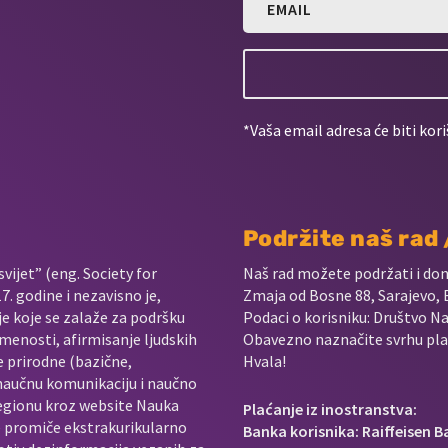
*Vaša email adresa će biti kori
Podržite naš rad
vijet” (eng. Society for
Naš rad možete podržati i do
. godine i nezavisno je,
Zmaja od Bosne 88, Sarajevo, 
je koje se zalaže za podršku
Podaci o korisniku: Društvo Na
menosti, afirmisanje ljudskih
Obavezno naznačite svrhu plać
e prirodne (bazične,
Hvala!
 naučnu komunikaciju i naučno
regionu kroz website Nauka
Plaćanje iz inostranstva:
e promiče ekstrakurikularno
Banka korisnika: Raiffeisen 