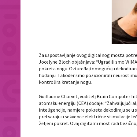
Za uspostavljanje ovog digitalnog mosta potreb
Jocelyne Bloch objašnjava: “Ugradili smo WIMA
pokreta nogu. Ovi uređaji omogućuju dekodiran
hodanju. Također smo pozicionirali neurostimu
kontrolira kretanje nogu.
Guillaume Charvet, voditelj Brain Computer Int
atomsku energiju (CEA) dodaje: “Zahvaljujuć
inteligencije, namjere pokreta dekodiraju se 
pretvaraju u sekvence električne stimulacije le
željeni pokret. Ovaj digitalni most radi bežičn