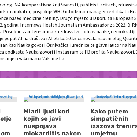
biolog, MA komparativne književnosti, publicist, scitech, zdravstv
ni komunikator, posjeduje WHO infodemic manager certifikat i He
ence based medicine trening. Drugo mjesto u izboru za European 
022. godinu. Internews Health Journalism Ambassador za 2022. BIR
ts. Posebno zainteresirana za zdravstvo, odnos nauke, demokratije 
je poput AI na društvo i AI etiku. 2015. osnovala naučni blog Quan
diran kao Nauka govori. Osnivačica i urednice te glavni autor na Na
nica podkasta Nauka govori i Instagram te FB profila Nauka govori. 
rmisanje o vakcinama Vakcine.ba.
I
Mladi ljudi kod
Kako putem
elje
kojih se javi
simpatičnih
nuspojava
izazova treni
jom
miokarditis nakon
umjetnu