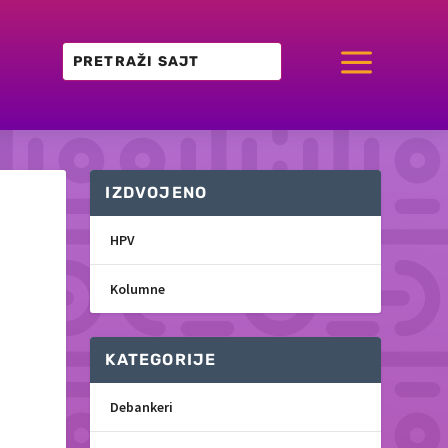
a
IZDVOJENO
HPV
Kolumne
KATEGORIJE
Debankeri