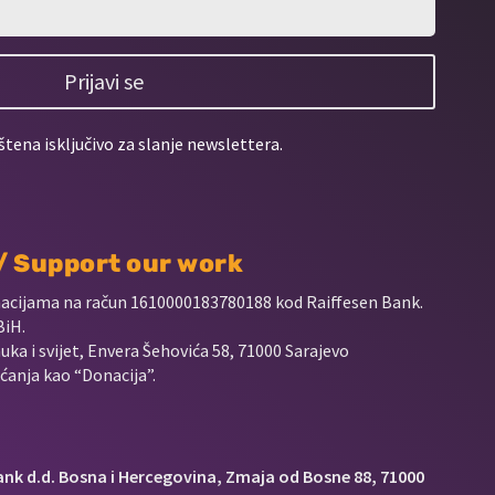
Prijavi se
štena isključivo za slanje newslettera.
 / Support our work
nacijama na račun
1610000183780188 kod Raiffesen Bank.
BiH.
uka i svijet, Envera Šehovića 58, 71000 Sarajevo
anja kao “Donacija”.
Bank d.d. Bosna i Hercegovina, Zmaja od Bosne 88, 71000