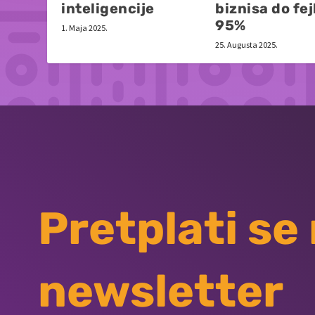
inteligencije
biznisa do fej
95%
1. Maja 2025.
25. Augusta 2025.
Pretplati se
newsletter