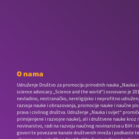
O nama
Udruženje Društvo za promociju prirodnih nauka „Nauka i s
science advocacy „Science and the world“) osnovano je 2017
nevladino, nestranačko, nereligijsko i neprofitno udružen
razvoja nauke i obrazovanja, promocije nauke i naučne pis
prava i civilnog društva. Udruženje „Nauka i svijet“ promič
primijenjene i razvojne nauke), ali i društvene nauke kroz
novinarstvo, radi na razvoju naučnog novinarstva u BiH i 
govori te povezane kanale društvenih mreža i podkaste t