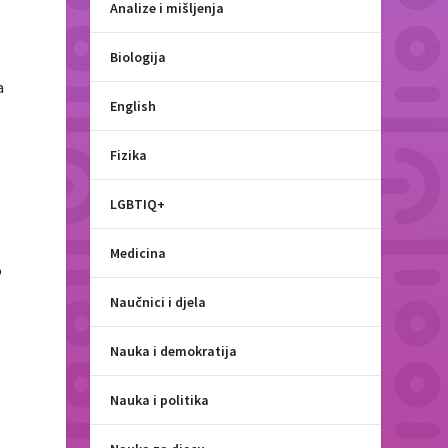
Analize i mišljenja
Biologija
a
English
Fizika
LGBTIQ+
Medicina
o
Naučnici i djela
Nauka i demokratija
Nauka i politika