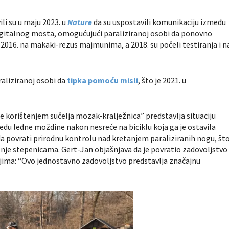
ili su u maju 2023. u
Nature
da su uspostavili komunikaciju između
italnog mosta, omogućujući paraliziranoj osobi da ponovno
o
2016. na makaki-rezus majmunima, a 2018. su počeli testiranja i n
raliziranoj osobi da
tipka pomoću misli
, što je 2021. u
 korištenjem sučelja mozak-kralježnica” predstavlja situaciju
ljedu leđne moždine nakon nesreće na biciklu koja ga je ostavila
a povrati prirodnu kontrolu nad kretanjem paraliziranih nogu, št
penje stepenicama. Gert-Jan objašnjava da je povratio zadovoljstvo
teljima: “Ovo jednostavno zadovoljstvo predstavlja značajnu