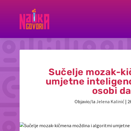
Sučelje mozak-ki
umjetne inteligenc
osobi d
Objavio/la
Jelena Kalinić
|
2