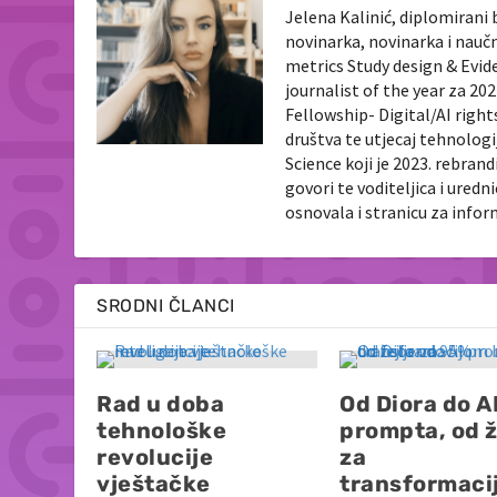
Jelena Kalinić, diplomirani 
novinarka, novinarka i nauč
metrics Study design & Evid
journalist of the year za 2
Fellowship- Digital/AI righ
društva te utjecaj tehnologi
Science koji je 2023. rebran
govori te voditeljica i ured
osnovala i stranicu za info
SRODNI ČLANCI
Rad u doba
Od Diora do A
tehnološke
prompta, od ž
revolucije
za
vještačke
transformaci