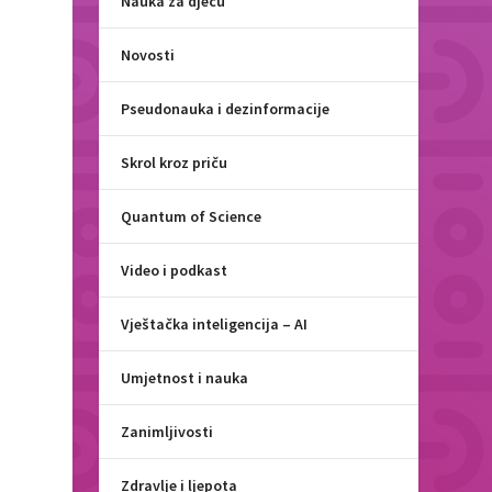
Nauka za djecu
Novosti
Pseudonauka i dezinformacije
Skrol kroz priču
Quantum of Science
Video i podkast
Vještačka inteligencija – AI
Umjetnost i nauka
Zanimljivosti
Zdravlje i ljepota