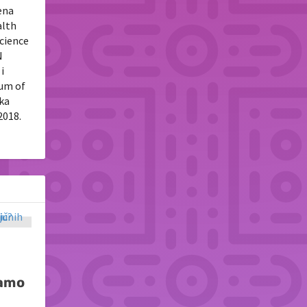
ena
alth
Science
N
i
tum of
uka
2018.
ramo