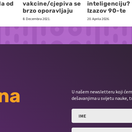
la od
vakcine/cjepiva se
inteligenciju?
brzo oporavljaju
Izazov 90-te
8. Decembra 2021.
20. Aprila 2026.
 na
U našem newsletteru koji ćemo
dešavanjima u svijetu nauke, t