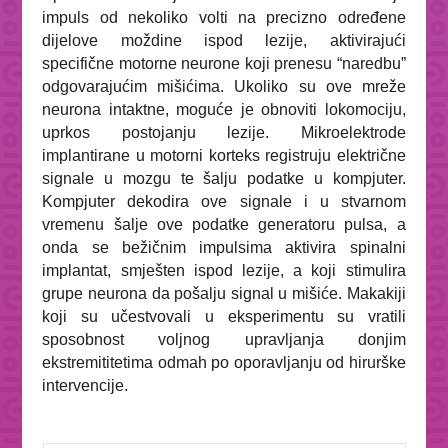
impuls od nekoliko volti na precizno određene
dijelove moždine ispod lezije, aktivirajući
specifične motorne neurone koji prenesu “naredbu”
odgovarajućim mišićima. Ukoliko su ove mreže
neurona intaktne, moguće je obnoviti lokomociju,
uprkos postojanju lezije. Mikroelektrode
implantirane u motorni korteks registruju električne
signale u mozgu te šalju podatke u kompjuter.
Kompjuter dekodira ove signale i u stvarnom
vremenu šalje ove podatke generatoru pulsa, a
onda se bežičnim impulsima aktivira spinalni
implantat, smješten ispod lezije, a koji stimulira
grupe neurona da pošalju signal u mišiće. Makakiji
koji su učestvovali u eksperimentu su vratili
sposobnost voljnog upravljanja donjim
ekstremititetima odmah po oporavljanju od hirurške
intervencije.