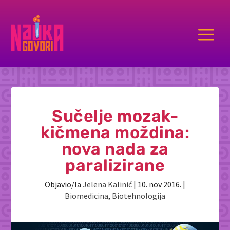
a
Sučelje mozak-
kičmena moždina:
nova nada za
paralizirane
Objavio/la
Jelena Kalinić
|
10. nov 2016.
|
Biomedicina
,
Biotehnologija