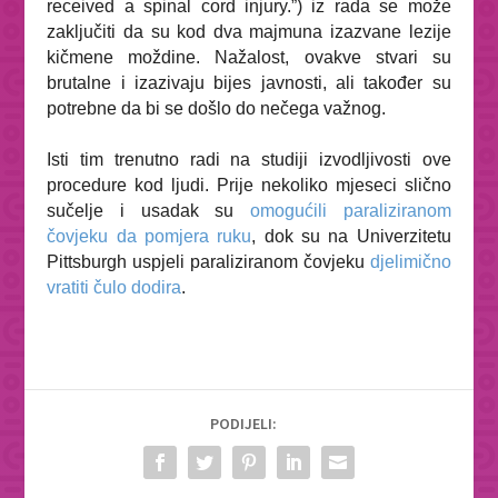
received a spinal cord injury.”
) iz rada se može
zaključiti da su kod dva majmuna izazvane lezije
kičmene moždine. Nažalost, ovakve stvari su
brutalne i izazivaju bijes javnosti, ali također su
potrebne da bi se došlo do nečega važnog.
Isti tim trenutno radi na studiji izvodljivosti ove
procedure kod ljudi. Prije nekoliko mjeseci slično
sučelje i usadak su
omogućili paraliziranom
čovjeku da pomjera ruku
, dok su na Univerzitetu
Pittsburgh uspjeli paraliziranom čovjeku
djelimično
vratiti čulo dodira
.
PODIJELI: