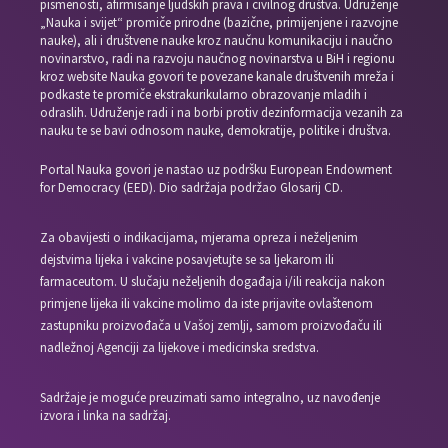
pismenosti, afirmisanje ljudskih prava i civilnog društva. Udruženje
„Nauka i svijet“ promiče prirodne (bazične, primijenjene i razvojne
nauke), ali i društvene nauke kroz naučnu komunikaciju i naučno
novinarstvo, radi na razvoju naučnog novinarstva u BiH i regionu
kroz website Nauka govori te povezane kanale društvenih mreža i
podkaste te promiče ekstrakurikularno obrazovanje mladih i
odraslih. Udruženje radi i na borbi protiv dezinformacija vezanih za
nauku te se bavi odnosom nauke, demokratije, politike i društva.
Portal Nauka govori je nastao uz podršku European Endowment
for Democracy (EED). Dio sadržaja podržao Glosarij CD.
Za obavijesti o indikacijama, mjerama opreza i neželjenim
dejstvima lijeka i vakcine posavjetujte se sa ljekarom ili
farmaceutom. U slučaju neželjenih događaja i/ili reakcija nakon
primjene lijeka ili vakcine molimo da iste prijavite ovlaštenom
zastupniku proizvođača u Vašoj zemlji, samom proizvođaču ili
nadležnoj Agenciji za lijekove i medicinska sredstva.
Sadržaje je moguće preuzimati samo integralno, uz navođenje
izvora i linka na sadržaj.