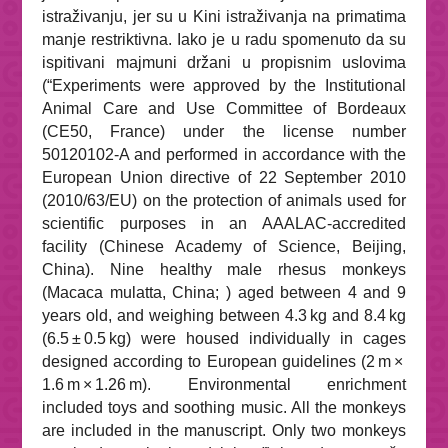
istraživanju, jer su u Kini istraživanja na primatima
manje restriktivna. Iako je u radu spomenuto da su
ispitivani majmuni držani u propisnim uslovima
(“
Experiments were approved by the Institutional
Animal Care and Use Committee of Bordeaux
(CE50, France) under the license number
50120102-A and performed in accordance with the
European Union directive of 22 September 2010
(2010/63/EU) on the protection of animals used for
scientific purposes in an AAALAC-accredited
facility (Chinese Academy of Science, Beijing,
China). Nine healthy male rhesus monkeys
(
Macaca mulatta
, China;
) aged between 4 and 9
years old, and weighing between 4.3 kg and 8.4 kg
(6.5 ± 0.5 kg) were housed individually in cages
designed according to European guidelines (2 m ×
1.6 m × 1.26 m). Environmental enrichment
included toys and soothing music. All the monkeys
are included in the manuscript. Only two monkeys