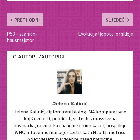
PRETHODNI
SLJEDEĆI
P53 – stanični
Evolucija ljepote: orhideje
hausmajstor
O AUTORU/AUTORICI
Jelena Kalinić
Jelena Kalinić, diplomirani biolog, MA komparativne
književnosti, publicist, scitech, zdravstvena
novinarka, novinarka i naučni komunikator, posjeduje
WHO infodemic manager certifikat i Health metrics
Study design & Evidence based medicine