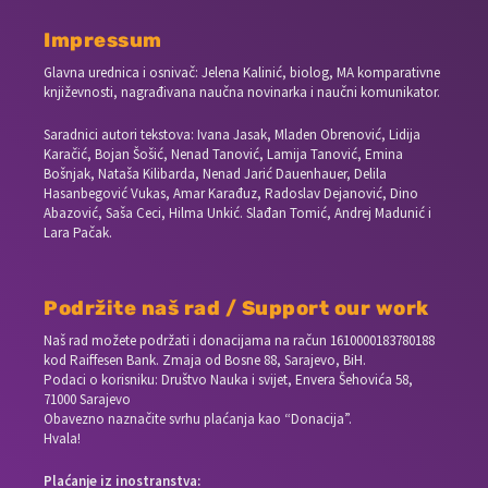
Impressum
Glavna urednica i osnivač: Jelena Kalinić, biolog, MA komparativne
književnosti, nagrađivana naučna novinarka i naučni komunikator.
Saradnici autori tekstova: Ivana Jasak, Mladen Obrenović, Lidija
Karačić, Bojan Šošić, Nenad Tanović, Lamija Tanović, Emina
Bošnjak, Nataša Kilibarda, Nenad Jarić Dauenhauer, Delila
Hasanbegović Vukas, Amar Karađuz, Radoslav Dejanović, Dino
Abazović, Saša Ceci, Hilma Unkić. Slađan Tomić, Andrej Madunić i
Lara Pačak.
Podržite naš rad / Support our work
Naš rad možete podržati i donacijama na račun
1610000183780188
kod Raiffesen Bank. Zmaja od Bosne 88, Sarajevo, BiH.
Podaci o korisniku: Društvo Nauka i svijet, Envera Šehovića 58,
71000 Sarajevo
Obavezno naznačite svrhu plaćanja kao “Donacija”.
Hvala!
Plaćanje iz inostranstva: