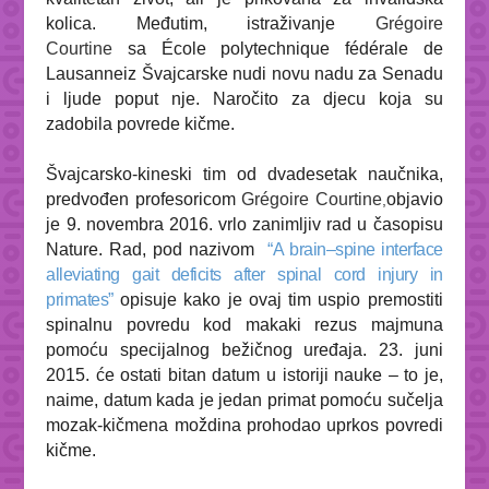
kolica. Međutim, istraživanje
Grégoire
Courtine
sa
École polytechnique fédérale de
Lausanne
iz Švajcarske nudi novu nadu za Senadu
i ljude poput nje. Naročito za djecu koja su
zadobila povrede kičme.
Švajcarsko-kineski tim od dvadesetak naučnika,
predvođen profesoricom
Grégoire
Courtine
objavio
,
je 9. novembra 2016. vrlo zanimljiv rad u časopisu
Nature
. Rad, pod nazivom
“
A brain–spine interface
alleviating gait deficits after spinal cord injury in
primates”
opisuje kako je ovaj tim uspio premostiti
spinalnu povredu kod makaki rezus majmuna
pomoću specijalnog bežičnog uređaja. 23. juni
2015. će ostati bitan datum u istoriji nauke – to je,
naime, datum kada je jedan primat pomoću sučelja
mozak-kičmena moždina prohodao uprkos povredi
kičme.