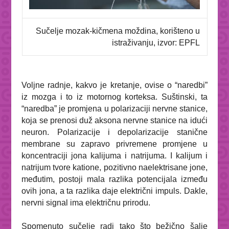
Sučelje mozak-kičmena moždina, korišteno u
istraživanju, izvor: EPFL
Voljne radnje, kakvo je kretanje, ovise o “naredbi”
iz mozga i to iz motornog korteksa. Suštinski, ta
“naredba” je promjena u polarizaciji nervne stanice,
koja se prenosi duž aksona nervne stanice na idući
neuron. Polarizacije i depolarizacije stanične
membrane su zapravo privremene promjene u
koncentraciji jona kalijuma i natrijuma. I kalijum i
natrijum tvore katione, pozitivno naelektrisane jone,
međutim, postoji mala razlika potencijala između
ovih jona, a ta razlika daje električni impuls. Dakle,
nervni signal ima električnu prirodu.
Spomenuto sučelje radi tako što bežično šalje