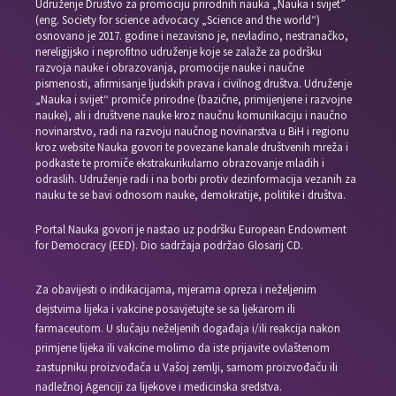
Udruženje Društvo za promociju prirodnih nauka „Nauka i svijet”
(eng. Society for science advocacy „Science and the world“)
osnovano je 2017. godine i nezavisno je, nevladino, nestranačko,
nereligijsko i neprofitno udruženje koje se zalaže za podršku
razvoja nauke i obrazovanja, promocije nauke i naučne
pismenosti, afirmisanje ljudskih prava i civilnog društva. Udruženje
„Nauka i svijet“ promiče prirodne (bazične, primijenjene i razvojne
nauke), ali i društvene nauke kroz naučnu komunikaciju i naučno
novinarstvo, radi na razvoju naučnog novinarstva u BiH i regionu
kroz website Nauka govori te povezane kanale društvenih mreža i
podkaste te promiče ekstrakurikularno obrazovanje mladih i
odraslih. Udruženje radi i na borbi protiv dezinformacija vezanih za
nauku te se bavi odnosom nauke, demokratije, politike i društva.
Portal Nauka govori je nastao uz podršku European Endowment
for Democracy (EED). Dio sadržaja podržao Glosarij CD.
Za obavijesti o indikacijama, mjerama opreza i neželjenim
dejstvima lijeka i vakcine posavjetujte se sa ljekarom ili
farmaceutom. U slučaju neželjenih događaja i/ili reakcija nakon
primjene lijeka ili vakcine molimo da iste prijavite ovlaštenom
zastupniku proizvođača u Vašoj zemlji, samom proizvođaču ili
nadležnoj Agenciji za lijekove i medicinska sredstva.