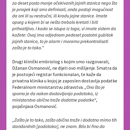
za deset posto manje očekivanih jajnih stanica nego što
je prosjek koji smo definisali, onda postoji mogućnost
da oni ili su nestručni, ili kradu jajne stanice. Imate
opseg u kojem bi se nešto trebalo kretati i biti
prihvatljivo. I kada se istupa iz toga, vi imate sistem da
kažete: Ovaj ima odjednom pedeset postotni gubitak
jajnih stanica, to je alarm i moramo prekontrolisati
zašto je to tako.
”
Drugi klinički embriolog s kojim smo razgovarali,
Džanan Osmanović, ne dijeli ovo mišljenje. Smatra da
je postojeći registar funkcionalan, te kaže da
privatna klinika u kojoj je zaposlen dostavlja podatke
Federalnom ministarstvu zdravstva.
„
Ono što je
sporno je da nakon dostavljanja podataka, iz
ministarstva obično traže dodatne podatke
“,
pojašnjava Osmanović.
„Zašto je to tako, zašto obično traže i dodatno mimo tih
standardnih [podataka], ne znam. Bilo bi fino da