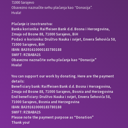
71000 Sarajevo
Obavezno naznačite svrhu plaćanja kao “Donacija”.
Hvala!
Plaćanje iz inostranstva:
Banka korisnika: Raiffeisen Bank d.d. Bosna i Hercegovina,
Zmaja od Bosne 88, 71000 Sarajevo, BiH
Podaci o korisniku: Društvo Nauka i svijet, Envera Šehovića 58,
71000 Sarajevo, BiH
IBAN: BA391610000183780188
SWIFT: RZBABA2S
Obavezno naznačite svrhu plaćanja kao “Donacija”
Hvala!
You can support our work by donating. Here are the payment
details:
Beneficiary bank: Raiffeisen Bank d.d. Bosna i Hercegovina,
Zmaja od Bosne 88, 71000 Sarajevo, Bosnia and Herzegovina
End beneficiary: Društvo Nauka i svijet, Envera Šehovića 58,
71000 Sarajevo, Bosnia and Herzegovina
IBAN: BA391610000183780188
SWIFT: RZBABA2S
Please note the payment purpose as “Donation”
Thank you!