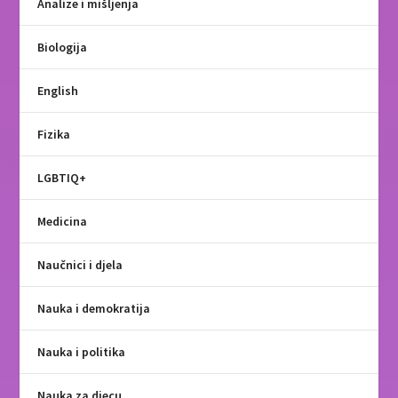
Analize i mišljenja
Biologija
English
Fizika
LGBTIQ+
Medicina
Naučnici i djela
Nauka i demokratija
Nauka i politika
Nauka za djecu