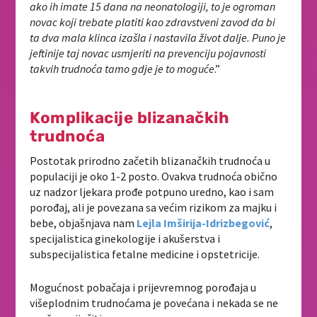
ako ih imate 15 dana na neonatologiji, to je ogroman
novac koji trebate platiti kao zdravstveni zavod da bi
ta dva mala klinca izašla i nastavila život dalje. Puno je
jeftinije taj novac usmjeriti na prevenciju pojavnosti
takvih trudnoća tamo gdje je to moguće
.”
Komplikacije blizanačkih
trudnoća
Postotak prirodno začetih blizanačkih trudnoća u
populaciji je oko 1-2 posto. Ovakva trudnoća obično
uz nadzor ljekara prođe potpuno uredno, kao i sam
porođaj, ali je povezana sa većim rizikom za majku i
bebe, objašnjava nam
Lejla Imširija-Idrizbegović
,
specijalistica ginekologije i akušerstva i
subspecijalistica fetalne medicine i opstetricije.
Mogućnost pobačaja i prijevremnog porođaja u
višeplodnim trudnoćama je povećana i nekada se ne