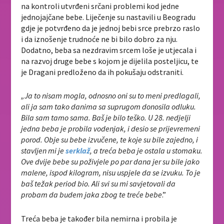
na kontroli utvrđeni srčani problemi kod jedne
jednojajčane bebe. Liječenje su nastavili u Beogradu
gdje je potvrđeno da je jednoj bebi srce prebrzo raslo
i da iznošenje trudnoće ne bi bilo dobro za nju.
Dodatno, beba sa nezdravim srcem loše je utjecala i
na razvoj druge bebe s kojom je dijelila posteljicu, te
je Dragani predloženo da ih pokušaju odstraniti.
„Ja to nisam mogla, odnosno oni su to meni predlagali,
ali ja sam tako danima sa suprugom donosila odluku.
Bila sam tamo sama. Baš je bilo teško. U 28. nedjelji
jedna beba je probila vodenjak, i desio se prijevremeni
porod. Obje su bebe izvučene, te koje su bile zajedno, i
stavljen mi je
serklaž
, a treća beba je ostala u stomaku.
Ove dvije bebe su poživjele po par dana jer su bile jako
malene, ispod kilogram, nisu uspjele da se izvuku. To je
baš težak period bio. Ali svi su mi savjetovali da
probam da budem jaka zbog te treće bebe
.”
Treća beba je također bila nemirna i probila je