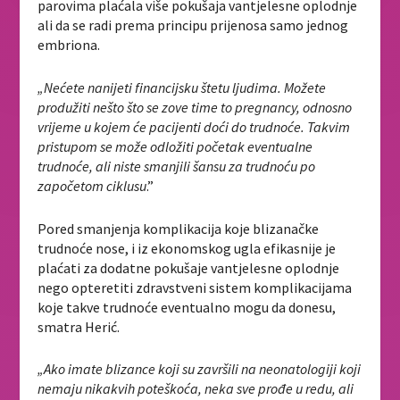
parovima plaćala više pokušaja vantjelesne oplodnje
ali da se radi prema principu prijenosa samo jednog
embriona.
„Nećete nanijeti financijsku štetu ljudima. Možete
produžiti nešto što se zove time to pregnancy, odnosno
vrijeme u kojem će pacijenti doći do trudnoće. Takvim
pristupom se može odložiti početak eventualne
trudnoće, ali niste smanjili šansu za trudnoću po
započetom ciklusu
.”
Pored smanjenja komplikacija koje blizanačke
trudnoće nose, i iz ekonomskog ugla efikasnije je
plaćati za dodatne pokušaje vantjelesne oplodnje
nego opteretiti zdravstveni sistem komplikacijama
koje takve trudnoće eventualno mogu da donesu,
smatra Herić.
„Ako imate blizance koji su završili na neonatologiji koji
nemaju nikakvih poteškoća, neka sve prođe u redu, ali