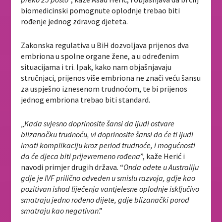
biomedicinski pomognute oplodnje trebao biti
rođenje jednog zdravog djeteta.
Zakonska regulativa u BiH dozvoljava prijenos dva
embriona u spolne organe žene, a u određenim
situacijama i tri. Ipak, kako nam objašnjavaju
stručnjaci, prijenos više embriona ne znači veću šansu
za uspješno iznesenom trudnoćom, te bi prijenos
jednog embriona trebao biti standard.
„
Kada svjesno doprinosite šansi da ljudi ostvare
blizanačku trudnoću, vi doprinosite šansi da će ti ljudi
imati komplikaciju kroz period trudnoće, i mogućnosti
da će djeca biti prijevremeno rođena
”, kaže Herić i
navodi primjer drugih država. “
Onda odete u Australiju
gdje je IVF prilično odveden u smislu razvoja, gdje kao
pozitivan ishod liječenja vantjelesne oplodnje isključivo
smatraju jedno rođeno dijete, gdje blizanački porod
smatraju kao negativan
.”