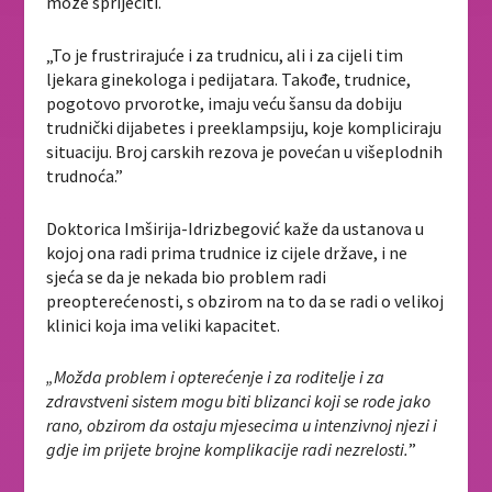
može spriječiti.
„To je frustrirajuće i za trudnicu, ali i za cijeli tim
ljekara ginekologa i pedijatara. Takođe, trudnice,
pogotovo prvorotke, imaju veću šansu da dobiju
trudnički dijabetes i preeklampsiju, koje kompliciraju
situaciju. Broj carskih rezova je povećan u višeplodnih
trudnoća.”
Doktorica Imširija-Idrizbegović kaže da ustanova u
kojoj ona radi prima trudnice iz cijele države, i ne
sjeća se da je nekada bio problem radi
preopterećenosti, s obzirom na to da se radi o velikoj
klinici koja ima veliki kapacitet.
„Možda problem i opterećenje i za roditelje i za
zdravstveni sistem mogu biti blizanci koji se rode jako
rano, obzirom da ostaju mjesecima u intenzivnoj njezi i
gdje im prijete brojne komplikacije radi nezrelosti.
”