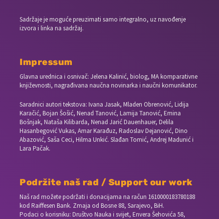
Sadržaje je moguće preuzimati samo integralno, uz navođenje
izvora i linka na sadržaj.
Impressum
Glavna urednica i osnivač: Jelena Kalinić, biolog, MA komparativne
književnosti, nagrađivana naučna novinarka i naučni komunikator.
Saradnici autori tekstova: Ivana Jasak, Mladen Obrenović, Lidija
Karačić, Bojan Šošić, Nenad Tanović, Lamija Tanović, Emina
Bošnjak, Nataša Kilibarda, Nenad Jarić Dauenhauer, Delila
Hasanbegović Vukas, Amar Karađuz, Radoslav Dejanović, Dino
Abazović, Saša Ceci, Hilma Unkić. Slađan Tomić, Andrej Madunić i
Lara Pačak.
Podržite naš rad / Support our work
Naš rad možete podržati i donacijama na račun
1610000183780188
kod Raiffesen Bank. Zmaja od Bosne 88, Sarajevo, BiH.
Podaci o korisniku: Društvo Nauka i svijet, Envera Šehovića 58,