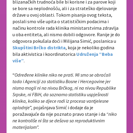
blizanačkih trudnoća bile bi korisne i za parove koji
se bore sa neplodnošću, ali i za strateško djelovanje
države u ovoj oblasti. Tokom pisanja ovog teksta,
poslali smo više upita o statističkim podacima i
načinu kontrole rada klinika ministarstvima zdravlja
u oba entiteta, ali nismo dobili odgovore. Ranije je do
odgovora pokušala doći i Milijana Simić, poslanica u
Skupštini Brčko distrikta
, koja je nekoliko godina
bila aktivistica i koordinatorica
Udruženja “Beba
više”
.
“
Određene klinike niko ne prati. Mi smo se obraćali
tada i Agenciji za statistiku Bosne i Hercegovine jer
nismo mogli ni na nivou Brčkog, ni na nivou Republike
Srpske, ni FBiH, da saznamo statistiku uspješnosti
klinika, koliko se djece rodi iz procesa vantjelesne
oplodnje
”, pojašnjava Simić i dodaje da je
poražavajuće da nije poznato pravo stanje i da
“niko
ne kontroliše ni šta se dešava sa reproduktivnim
materijalom”.