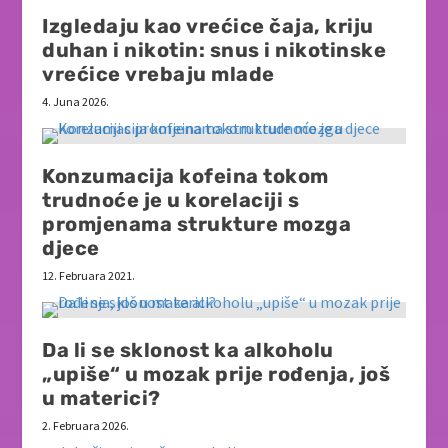
Izgledaju kao vrećice čaja, kriju
duhan i nikotin: snus i nikotinske
vrećice vrebaju mlade
4. Juna 2026.
Konzumacija kofeina tokom
trudnoće je u korelaciji s
promjenama strukture mozga
djece
12. Februara 2021.
Da li se sklonost ka alkoholu
„upiše“ u mozak prije rođenja, još
u materici?
2. Februara 2026.