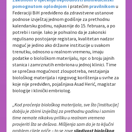
pomognutom oplodnjom
i pratećim
pravilnikom
u
Federaciji BiH predviđeno da zdravstvene ustanove
podnose izvještaj jednom godišnje za prethodnu
kalendarsku godinu, najkasnije do 15. februara, a po
potrebi i ranije. Iako je pohvalno da je zakonski
regulisano postojanje registara, kvalitetan nadzor
moguć je jedino ako državne institucije u svakom
trenutku, odnosno u realnom vremenu, imaju
podatke o biološkom materijalu, npr. o broju jajnih
stanica i zamrznutih embriona u jednoj klinici. Time
se sprečava mogućnost zloupotreba, nestajanja
biološkog materijala i njegovog korištenja u svrhe za
koje nije predviđen, pojašnjava Asad Herić, magistar
biologije i klinički embriolog.
„Kod praćenja biološkog materijala, sve što [institucije]
dobiju je zbirni izvještaj za prethodnu godinu i samim
time nemate nikakvu priliku u realnom vremena
provjeriti šta se dešava. Mišljenja sam da je to ključni
problem cijele priče – to se zove
s
ljedivost biološkog