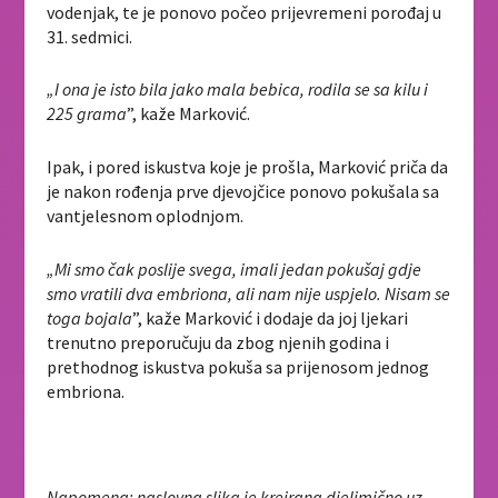
vodenjak, te je ponovo počeo prijevremeni porođaj u
31. sedmici.
„I ona je isto bila jako mala bebica, rodila se sa kilu i
225 grama
”, kaže Marković.
Ipak, i pored iskustva koje je prošla, Marković priča da
je nakon rođenja prve djevojčice ponovo pokušala sa
vantjelesnom oplodnjom.
„Mi smo čak poslije svega, imali jedan pokušaj gdje
smo vratili dva embriona, ali nam nije uspjelo. Nisam se
toga bojala
”, kaže Marković i dodaje da joj ljekari
trenutno preporučuju da zbog njenih godina i
prethodnog iskustva pokuša sa prijenosom jednog
embriona.
Napomena: naslovna slika je kreirana djelimično uz