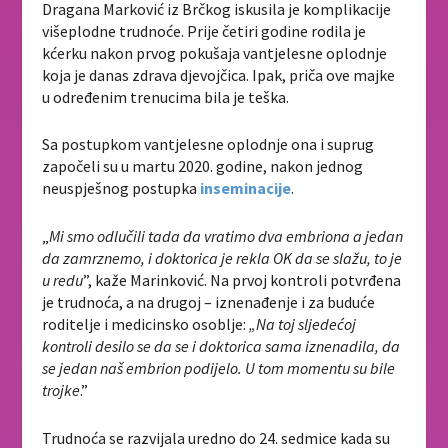
Dragana Marković iz Brčkog iskusila je komplikacije
višeplodne trudnoće. Prije četiri godine rodila je
kćerku nakon prvog pokušaja vantjelesne oplodnje
koja je danas zdrava djevojčica. Ipak, priča ove majke
u određenim trenucima bila je teška.
Sa postupkom vantjelesne oplodnje ona i suprug
započeli su u martu 2020. godine, nakon jednog
neuspješnog postupka
inseminacije
.
„
Mi smo odlučili tada da vratimo dva embriona a jedan
da zamrznemo, i doktorica je rekla OK da se slažu, to je
u redu
”, kaže Marinković. Na prvoj kontroli potvrđena
je trudnoća, a na drugoj – iznenađenje i za buduće
roditelje i medicinsko osoblje:
„Na toj sljedećoj
kontroli desilo se da se i doktorica sama iznenadila, da
se jedan naš embrion podijelo. U tom momentu su bile
trojke
.”
Trudnoća se razvijala uredno do 24. sedmice kada su