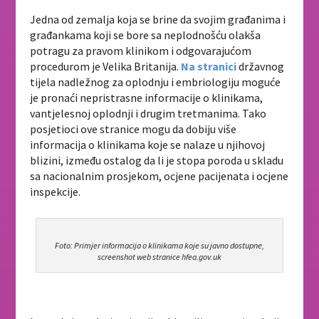
Jedna od zemalja koja se brine da svojim građanima i
građankama koji se bore sa neplodnošću olakša
potragu za pravom klinikom i odgovarajućom
procedurom je Velika Britanija.
Na stranici
državnog
tijela nadležnog za oplodnju i embriologiju moguće
je pronaći nepristrasne informacije o klinikama,
vantjelesnoj oplodnji i drugim tretmanima. Tako
posjetioci ove stranice mogu da dobiju više
informacija o klinikama koje se nalaze u njihovoj
blizini, između ostalog da li je stopa poroda u skladu
sa nacionalnim prosjekom, ocjene pacijenata i ocjene
inspekcije.
Foto: Primjer informacija o klinikama koje su javno dostupne,
screenshot web stranice hfea.gov.uk