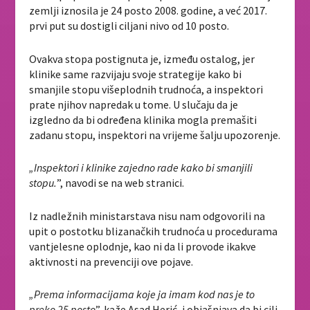
zemlji iznosila je 24 posto 2008. godine, a već 2017.
prvi put su dostigli ciljani nivo od 10 posto.
Ovakva stopa postignuta je, između ostalog, jer
klinike same razvijaju svoje strategije kako bi
smanjile stopu višeplodnih trudnoća, a inspektori
prate njihov napredak u tome. U slučaju da je
izgledno da bi određena klinika mogla premašiti
zadanu stopu, inspektori na vrijeme šalju upozorenje.
„Inspektori i klinike zajedno rade kako bi smanjili
stopu.
”, navodi se na web stranici.
Iz nadležnih ministarstava nisu nam odgovorili na
upit o postotku blizanačkih trudnoća u procedurama
vantjelesne oplodnje, kao ni da li provode ikakve
aktivnosti na prevenciji ove pojave.
„Prema informacijama koje ja imam kod nas je to
preko 25 posto
”, kaže Asad Herić, i objašnjava da bi cilj