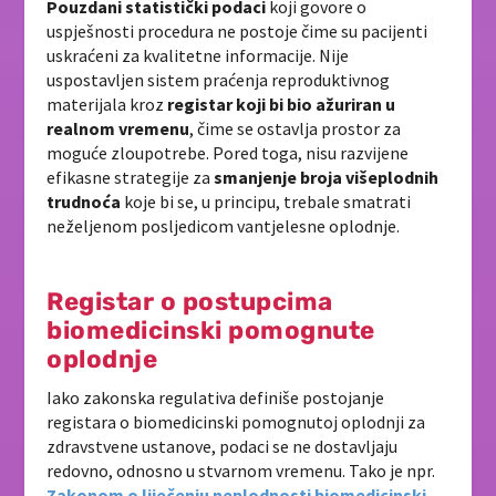
Pouzdani statistički podaci
koji govore o
uspješnosti procedura ne postoje čime su pacijenti
uskraćeni za kvalitetne informacije. Nije
uspostavljen sistem praćenja reproduktivnog
materijala kroz
registar koji bi bio ažuriran u
realnom vremenu
, čime se ostavlja prostor za
moguće zloupotrebe. Pored toga, nisu razvijene
efikasne strategije za
smanjenje broja višeplodnih
trudnoća
koje bi se, u principu, trebale smatrati
neželjenom posljedicom vantjelesne oplodnje.
Registar o postupcima
biomedicinski pomognute
oplodnje
Iako zakonska regulativa definiše postojanje
registara o biomedicinski pomognutoj oplodnji za
zdravstvene ustanove, podaci se ne dostavljaju
redovno, odnosno u stvarnom vremenu. Tako je npr.
Zakonom o liječenju neplodnosti biomedicinski