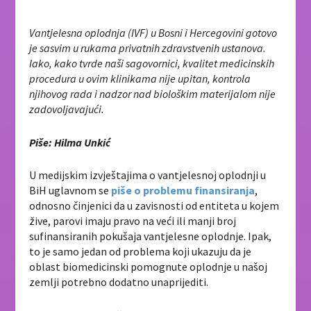
Vantjelesna oplodnja (IVF) u Bosni i Hercegovini gotovo
je sasvim u rukama privatnih zdravstvenih ustanova.
Iako, kako tvrde naši sagovornici, kvalitet medicinskih
procedura u ovim klinikama nije upitan, kontrola
njihovog rada i nadzor nad biološkim materijalom nije
zadovoljavajući.
Piše: Hilma Unkić
U medijskim izvještajima o vantjelesnoj oplodnji u
BiH uglavnom se
piše o problemu finansiranja
,
odnosno činjenici da u zavisnosti od entiteta u kojem
žive, parovi imaju pravo na veći ili manji broj
sufinansiranih pokušaja vantjelesne oplodnje. Ipak,
to je samo jedan od problema koji ukazuju da je
oblast biomedicinski pomognute oplodnje u našoj
zemlji potrebno dodatno unaprijediti.