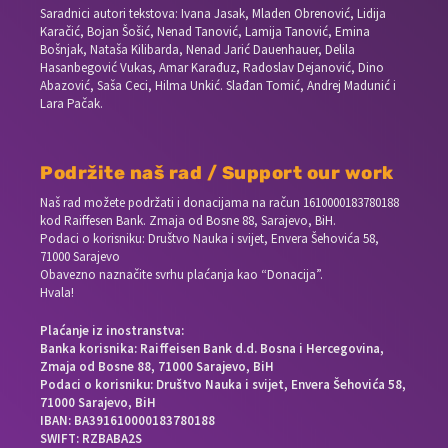
Saradnici autori tekstova: Ivana Jasak, Mladen Obrenović, Lidija
Karačić, Bojan Šošić, Nenad Tanović, Lamija Tanović, Emina
Bošnjak, Nataša Kilibarda, Nenad Jarić Dauenhauer, Delila
Hasanbegović Vukas, Amar Karađuz, Radoslav Dejanović, Dino
Abazović, Saša Ceci, Hilma Unkić. Slađan Tomić, Andrej Madunić i
Lara Pačak.
Podržite naš rad / Support our work
Naš rad možete podržati i donacijama na račun
1610000183780188
kod Raiffesen Bank. Zmaja od Bosne 88, Sarajevo, BiH.
Podaci o korisniku: Društvo Nauka i svijet, Envera Šehovića 58,
71000 Sarajevo
Obavezno naznačite svrhu plaćanja kao “Donacija”.
Hvala!
Plaćanje iz inostranstva:
Banka korisnika: Raiffeisen Bank d.d. Bosna i Hercegovina,
Zmaja od Bosne 88, 71000 Sarajevo, BiH
Podaci o korisniku: Društvo Nauka i svijet, Envera Šehovića 58,
71000 Sarajevo, BiH
IBAN: BA391610000183780188
SWIFT: RZBABA2S