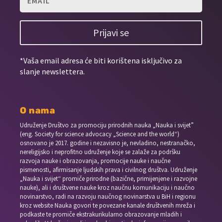
Prijavi se
*Vaša email adresa će biti korištena isključivo za
slanje newslettera.
O nama
Udruženje Društvo za promociju prirodnih nauka „Nauka i svijet”
(eng. Society for science advocacy „Science and the world“)
osnovano je 2017. godine i nezavisno je, nevladino, nestranačko,
nereligijsko i neprofitno udruženje koje se zalaže za podršku
razvoja nauke i obrazovanja, promocije nauke i naučne
pismenosti, afirmisanje ljudskih prava i civilnog društva. Udruženje
„Nauka i svijet“ promiče prirodne (bazične, primijenjene i razvojne
nauke), ali i društvene nauke kroz naučnu komunikaciju i naučno
novinarstvo, radi na razvoju naučnog novinarstva u BiH i regionu
kroz website Nauka govori te povezane kanale društvenih mreža i
podkaste te promiče ekstrakurikularno obrazovanje mladih i