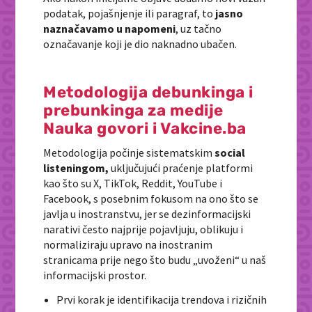
podatak, pojašnjenje ili paragraf, to
jasno
naznačavamo u napomeni
, uz tačno
označavanje koji je dio naknadno ubačen.
Metodologija debunkinga i
prebunkinga za medije
Nauka govori i Vakcine.ba
Metodologija počinje sistematskim
social
listeningom,
uključujući praćenje platformi
kao što su X, TikTok, Reddit, YouTube i
Facebook, s posebnim fokusom na ono što se
javlja u inostranstvu, jer se dezinformacijski
narativi često najprije pojavljuju, oblikuju i
normaliziraju upravo na inostranim
stranicama prije nego što budu „uvoženi“ u naš
informacijski prostor.
Prvi korak je identifikacija trendova i rizičnih