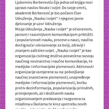
Ljubomiru Berberoviću čija jedna od knjiga nosi
upravo naslov
Nauka i svijet
. Do svoje smrti,
akademik Berberović je bio počasni član
Udruženja „Nauka i svijet“ i njegovo javno
djelovanje je uzor Udruženja.
Misija Udruženja „Nauka i svijet“ je otvorenom,
jasnom i razumljivom komunikacijom približiti
i popularizovati nauku, procese u nauci, naučna
dostignuća i obrazovanje za bolji, zdraviji i
znanjem zaštićen svijet. „Nauka i svijet“ je kao
organizacija civilnog društva posvećena razvoju
naučnog novinarstva i naučne komunikacije, te
medijske i informacijske pismenosti. Aktivnosti
organizacije usmjerene su na: poboljšanje
naučne/znanstvene pismenosti, unapređenje
medijske i informacijske pismenosti, borbu
protiv dezinformacija, popularizaciju prirodnih,
primijenjenih, ali i društvenih nauka
organizovanjem predavanja i razgovora sa
mladima u školama te kroz upotrebu novih