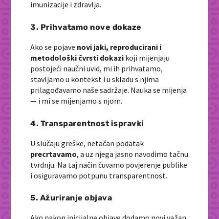
imunizacije i zdravlja.
3. Prihvatamo nove dokaze
Ako se pojave
novi jaki, reproducirani i
metodološki čvrsti dokazi
koji mijenjaju
postojeći naučni uvid, mi ih prihvatamo,
stavljamo u kontekst i u skladu s njima
prilagođavamo naše sadržaje. Nauka se mijenja
— i mi se mijenjamo s njom.
4. Transparentnost ispravki
U slučaju greške, netačan podatak
precrtavamo
, a uz njega jasno navodimo tačnu
tvrdnju. Na taj način čuvamo povjerenje publike
i osiguravamo potpunu transparentnost.
5. Ažuriranje objava
Ako nakon inicijalne objave dodamo novi važan