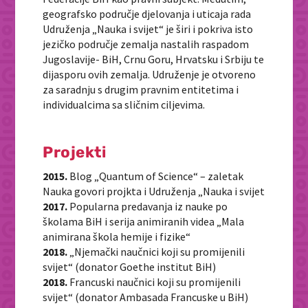
geografsko područje djelovanja i uticaja rada
Udruženja „Nauka i svijet“ je širi i pokriva isto
jezičko područje zemalja nastalih raspadom
Jugoslavije- BiH, Crnu Goru, Hrvatsku i Srbiju te
dijasporu ovih zemalja. Udruženje je otvoreno
za saradnju s drugim pravnim entitetima i
individualcima sa sličnim ciljevima.
Projekti
2015.
Blog „Quantum of Science“ – zaletak
Nauka govori projkta i Udruženja „Nauka i svijet
2017.
Popularna predavanja iz nauke po
školama BiH i serija animiranih videa „Mala
animirana škola hemije i fizike“
2018.
„Njemački naučnici koji su promijenili
svijet“ (donator Goethe institut BiH)
2018.
Francuski naučnici koji su promijenili
svijet“ (donator Ambasada Francuske u BiH)