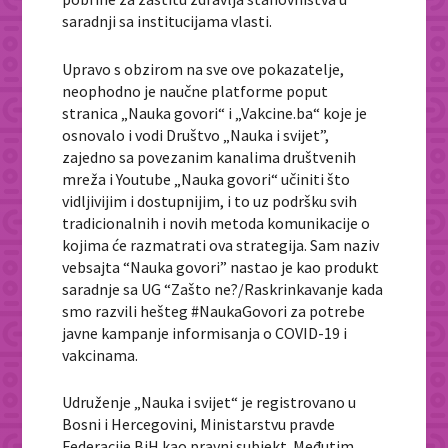
saradnji sa institucijama vlasti.
Upravo s obzirom na sve ove pokazatelje,
neophodno je naučne platforme poput
stranica „Nauka govori“ i „Vakcine.ba“ koje je
osnovalo i vodi Društvo „Nauka i svijet”,
zajedno sa povezanim kanalima društvenih
mreža i Youtube „Nauka govori“ učiniti što
vidljivijim i dostupnijim, i to uz podršku svih
tradicionalnih i novih metoda komunikacije o
kojima će razmatrati ova strategija. Sam naziv
vebsajta “Nauka govori” nastao je kao produkt
saradnje sa UG “Zašto ne?/Raskrinkavanje kada
smo razvili hešteg #NaukaGovori za potrebe
javne kampanje informisanja o COVID-19 i
vakcinama.
Udruženje „Nauka i svijet“ je registrovano u
Bosni i Hercegovini, Ministarstvu pravde
Federacije BiH kao pravni subjekt. Međutim,