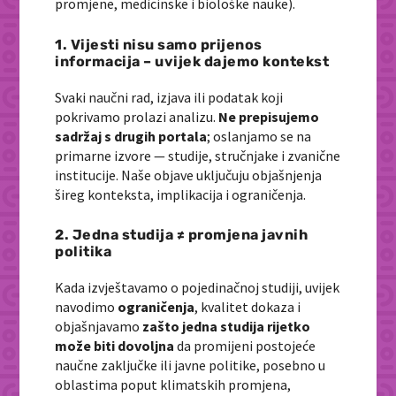
promjene, medicinske i biološke nauke).
1. Vijesti nisu samo prijenos
informacija – uvijek dajemo kontekst
Svaki naučni rad, izjava ili podatak koji
pokrivamo prolazi analizu.
Ne prepisujemo
sadržaj s drugih portala
; oslanjamo se na
primarne izvore — studije, stručnjake i zvanične
institucije. Naše objave uključuju objašnjenja
šireg konteksta, implikacija i ograničenja.
2. Jedna studija ≠ promjena javnih
politika
Kada izvještavamo o pojedinačnoj studiji, uvijek
navodimo
ograničenja
, kvalitet dokaza i
objašnjavamo
zašto jedna studija rijetko
može biti dovoljna
da promijeni postojeće
naučne zaključke ili javne politike, posebno u
oblastima poput klimatskih promjena,