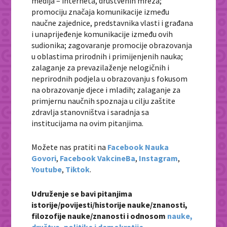
medija – interneta, društvenih mreža;
promociju značaja komunikacije između
naučne zajednice, predstavnika vlasti i građana
i unaprijeđenje komunikacije između ovih
sudionika; zagovaranje promocije obrazovanja
u oblastima prirodnih i primijenjenih nauka;
zalaganje za prevazilaženje nelogičnih i
neprirodnih podjela u obrazovanju s fokusom
na obrazovanje djece i mladih; zalaganje za
primjernu naučnih spoznaja u cilju zaštite
zdravlja stanovništva i saradnja sa
institucijama na ovim pitanjima.
Možete nas pratiti na
Facebook Nauka
Govori
,
Facebook VakcineBa
,
Instagram
,
Youtube
,
Tiktok
.
Udruženje se bavi pitanjima
istorije/povijesti/historije nauke/znanosti,
filozofije nauke/znanosti i odnosom
nauke,