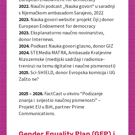
2022.
Naučni podcast „Nauka govori“ u saradnji
s Njemačkom ambasadom Sarajevo, 2022
2023.
Nauka govori website: projekt čiji j donor
European Endowment for democracy
2023.
Eksplanatorno naučno novinarstvo,
donor Internews.
2024.
Podkast Nauka govori glasno, donor GIZ
2024.
STEMedia MATRA, Ambasada Kraljevine
Nizozemske (medijski sadržaji i radionice-
treninzi na temu dgitalne i naučne pismenosti)
2025.
Sci-SHIELD, donor Evropska komisija i UG
Zašto ne?
2025 – 2026.
FactCast u okviru “Podizanje
znanja i svijestio naučnoj pismenosti” –
Projekt EU u BiH, partner Prime
Communications.
Gender Equality Plan (GEP) i