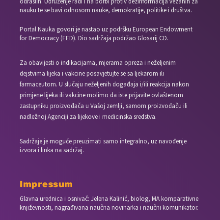
odraslih. Udruženje radi i na borbi protiv dezinformacija vezanih za
nauku te se bavi odnosom nauke, demokratije, politike i društva.
Portal Nauka govori je nastao uz podršku European Endowment
for Democracy (EED). Dio sadržaja podržao Glosarij CD.
Za obavijesti o indikacijama, mjerama opreza i neželjenim
dejstvima lijeka i vakcine posavjetujte se sa ljekarom ili
farmaceutom. U slučaju neželjenih događaja i/ili reakcija nakon
primjene lijeka ili vakcine molimo da iste prijavite ovlaštenom
zastupniku proizvođača u Vašoj zemlji, samom proizvođaču ili
nadležnoj Agenciji za lijekove i medicinska sredstva.
Sadržaje je moguće preuzimati samo integralno, uz navođenje
izvora i linka na sadržaj.
Impressum
Glavna urednica i osnivač: Jelena Kalinić, biolog, MA komparativne
književnosti, nagrađivana naučna novinarka i naučni komunikator.