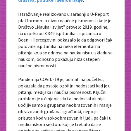
društva, politike i demokratije
.
Istraživanje realizovano u saradnji s U-Report
platformom o nivou naučne pismenosti koje je
Društvo „Nauka i svijet” provelo 2019. godine,
na uzorku od 3.349 ispitanika i ispitanica u
Bosni i Hercegovini pokazalo je da odgovori čak
polovine ispitanika na neka elementarna
pitanja koja se odnose na nauku nisu u skladu sa
naukom, odnosno pokazuju nizak stepen
naučne pismenosti.
Pandemija COVID-19 je, odmah na početku,
pokazala da postoje ozbiljni nedostaci kad je u
pitanju medijska i naučna pismenost. Ključni
problem je u činjenici da taj nedostatak nije
uočljiv samo u grupama neobrazovanih i manje
obrazovanih građana i građanki, nego je
prisutan kod visokoobrazovanih ljudi, pa čak i u
medicinskom sektoru koji je trebalo da se
pobrine za zaštitu zdravlja stanovništva u