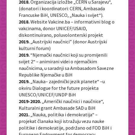
2018.
Organizacija izložbe „CERN u Sarajevu“,
(donatori i koordinatori: CERN, Ambasada
Francuske BiH, UNESCO, „Nauka i svijet“).
2018.
Website Vakcine.ba – informativni blog o
vakcinama, donor UNICEF/USAID,
diskontinuirano, poluvolonterski projekt
2019.
„Austrijski naučnici” (donor Austrijski
kulturni forum)
2019.
“Njemački naučnici koji su promijenili
svijet 2“ – animirani videi o njemačkim
naučnicima, u saradnji sa Ambasadom Savezne
Republike Njemačke u BiH
2019.
„Nauka– zajednički jezik planete“ –u
okviru Dialogue for the future projekta
UNESCO/UNICEF/UNDP BiH
2019-2020.
„Američki naučnici i naučnice“,
Kulturalni grant Ambasade SAD u BiH
2021.
„Nauka, politika i demokratija“ –
projekat članaka koji istražuju vezu nauke
politike i demokratije, podržano od FOD BiH i
European Endowment for democracy