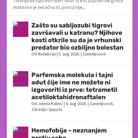
Tvrdnja da Epstein–Barr virus (EBV) izaziva rak grlića
materice je netačna ili, preciznije,...
Zašto su sabljozubi tigrovi
završavali u katranu? Njihove
kosti otkrile su da je vrhunski
predator bio ozbiljno bolestan
Od
Redakcija
|
5. aug 2026.
|
Zanimljivosti
Parfemska molekula i tajni
adut čije ime ne možete ni
izgovoriti iz prve: tetrametil
acetiloktahidronaftalen
Od
Jelena Kalinić
|
4. aug 2026.
|
Zanimljivosti
,
Zdravlje i ljepota
Hemofobija – neznanjem
protiv sebe