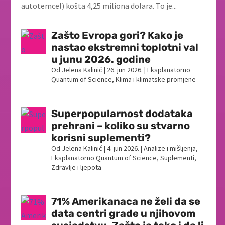
autotemcel) košta 4,25 miliona dolara. To je...
Zašto Evropa gori? Kako je
nastao ekstremni toplotni val
u junu 2026. godine
Od
Jelena Kalinić
|
26. jun 2026.
|
Eksplanatorno
Quantum of Science
,
Klima i klimatske promjene
Superpopularnost dodataka
prehrani – koliko su stvarno
korisni suplementi?
Od
Jelena Kalinić
|
4. jun 2026.
|
Analize i mišljenja
,
Eksplanatorno Quantum of Science
,
Suplementi
,
Zdravlje i ljepota
71% Amerikanaca ne želi da se
data centri grade u njihovom