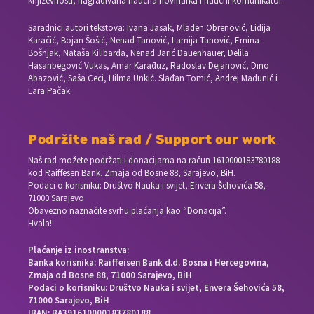
književnosti, nagrađivana naučna novinarka i naučni komunikator.
Saradnici autori tekstova: Ivana Jasak, Mladen Obrenović, Lidija
Karačić, Bojan Šošić, Nenad Tanović, Lamija Tanović, Emina
Bošnjak, Nataša Kilibarda, Nenad Jarić Dauenhauer, Delila
Hasanbegović Vukas, Amar Karađuz, Radoslav Dejanović, Dino
Abazović, Saša Ceci, Hilma Unkić. Slađan Tomić, Andrej Madunić i
Lara Pačak.
Podržite naš rad / Support our work
Naš rad možete podržati i donacijama na račun
1610000183780188
kod Raiffesen Bank. Zmaja od Bosne 88, Sarajevo, BiH.
Podaci o korisniku: Društvo Nauka i svijet, Envera Šehovića 58,
71000 Sarajevo
Obavezno naznačite svrhu plaćanja kao “Donacija”.
Hvala!
Plaćanje iz inostranstva:
Banka korisnika: Raiffeisen Bank d.d. Bosna i Hercegovina,
Zmaja od Bosne 88, 71000 Sarajevo, BiH
Podaci o korisniku: Društvo Nauka i svijet, Envera Šehovića 58,
71000 Sarajevo, BiH
IBAN: BA391610000183780188