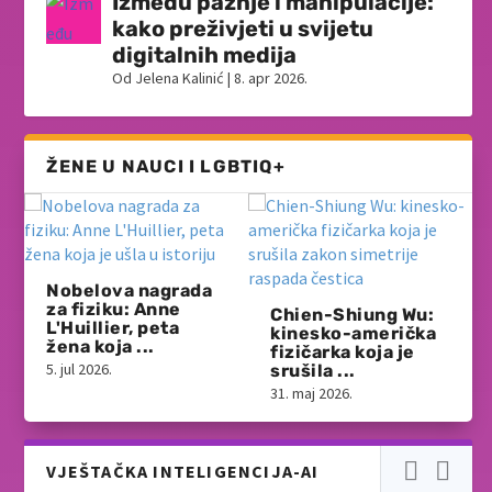
Između pažnje i manipulacije:
kako preživjeti u svijetu
digitalnih medija
Od
Jelena Kalinić
|
8. apr 2026.
ŽENE U NAUCI I LGBTIQ+
Nobelova nagrada
za fiziku: Anne
Chien-Shiung Wu:
L'Huillier, peta
kinesko-američka
žena koja ...
fizičarka koja je
5. jul 2026.
srušila ...
31. maj 2026.
VJEŠTAČKA INTELIGENCIJA-AI