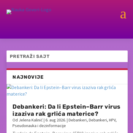
a
NAJNOVIJE
Debankeri: Da li Epstein–Barr virus
izaziva rak grlića materice?
Od
Jelena Kalinić
|
6. aug 2026.
|
Debankeri
,
Debankeri
,
HPV
,
Pseudonauka i dezinformacije