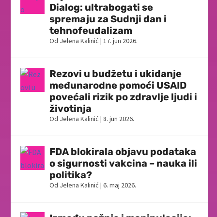
Dialog: ultrabogati se
spremaju za Sudnji dan i
tehnofeudalizam
Od
Jelena Kalinić
|
17. jun 2026.
Rezovi u budžetu i ukidanje
međunarodne pomoći USAID
povećali rizik po zdravlje ljudi i
životinja
Od
Jelena Kalinić
|
8. jun 2026.
FDA blokirala objavu podataka
o sigurnosti vakcina – nauka ili
politika?
Od
Jelena Kalinić
|
6. maj 2026.