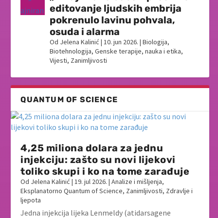
editovanje ljudskih embrija
pokrenulo lavinu pohvala,
osuda i alarma
Od
Jelena Kalinić
|
10. jun 2026.
|
Biologija
,
Biotehnologija
,
Genske terapije
,
nauka i etika
,
Vijesti
,
Zanimljivosti
QUANTUM OF SCIENCE
4,25 miliona dolara za jednu
injekciju: zašto su novi lijekovi
toliko skupi i ko na tome zarađuje
Od
Jelena Kalinić
|
19. jul 2026.
|
Analize i mišljenja
,
Eksplanatorno Quantum of Science
,
Zanimljivosti
,
Zdravlje i
ljepota
Jedna injekcija lijeka Lenmeldy (atidarsagene