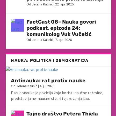
Od
Jelena Kalinić
|
22. apr 2026.
FactCast 08– Nauka govori
podkast, epizoda 24:
komunikolog Vuk Vučetić
Od
Jelena Kalinić
|
7. apr 2026.
NAUKA: POLITIKA I DEMOKRATIJA
Antinauka: rat protiv nauke
Od
Jelena Kalinić
|
4. jul 2026.
Pseudonauka je pozicija koja koristi naučne termine,
predstavlja ne-naučne stvari i vjerovanja kao...
Tajno društvo Petera Thiela