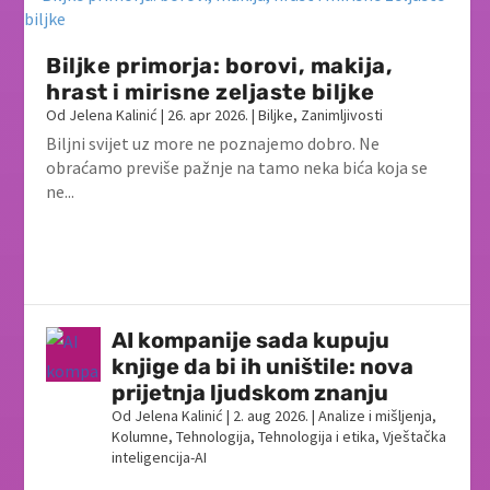
Biljke primorja: borovi, makija,
hrast i mirisne zeljaste biljke
Od
Jelena Kalinić
|
26. apr 2026.
|
Biljke
,
Zanimljivosti
Biljni svijet uz more ne poznajemo dobro. Ne
obraćamo previše pažnje na tamo neka bića koja se
ne...
AI kompanije sada kupuju
knjige da bi ih uništile: nova
prijetnja ljudskom znanju
Od
Jelena Kalinić
|
2. aug 2026.
|
Analize i mišljenja
,
Kolumne
,
Tehnologija
,
Tehnologija i etika
,
Vještačka
inteligencija-AI