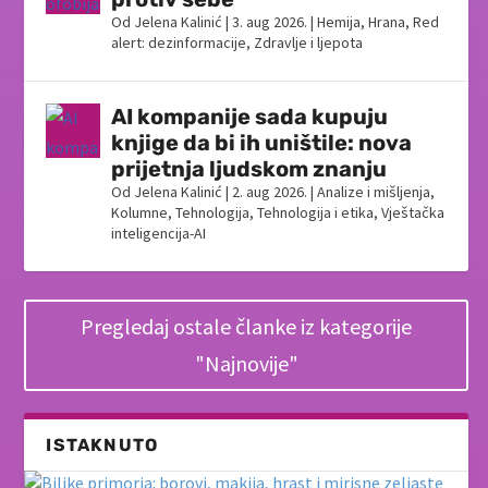
Od
Jelena Kalinić
|
3. aug 2026.
|
Hemija
,
Hrana
,
Red
alert: dezinformacije
,
Zdravlje i ljepota
AI kompanije sada kupuju
knjige da bi ih uništile: nova
prijetnja ljudskom znanju
Od
Jelena Kalinić
|
2. aug 2026.
|
Analize i mišljenja
,
Kolumne
,
Tehnologija
,
Tehnologija i etika
,
Vještačka
inteligencija-AI
Pregledaj ostale članke iz kategorije
"Najnovije"
ISTAKNUTO