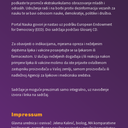
podkaste te promiče ekstrakurikularno obrazovanje mladih i
odraslih. Udruženje radi i na borbi protiv dezinformacija vezanih za
nauku te se bavi odnosom nauke, demokratije, politike i društva.
Portal Nauka govori je nastao uz podršku European Endowment
for Democracy (EED). Dio sadržaja podržao Glosarij CD.
Za obavijesti o indikacijama, mjerama opreza i neželjenim
dejstvima lijeka i vakcine posavjetujte se sa ljekarom ili
farmaceutom. U slučaju neželjenih događaja i/ili reakcija nakon
primjene lijeka ili vakcine molimo da iste prijavite ovlaštenom
zastupniku proizvođača u Vašoj zemlji, samom proizvođaču ili
nadležnoj Agenciji za lijekove i medicinska sredstva.
Sadržaje je moguće preuzimati samo integralno, uz navođenje
izvora i linka na sadržaj.
Impressum
Glavna urednica i osnivač: Jelena Kalinić, biolog, MA komparativne