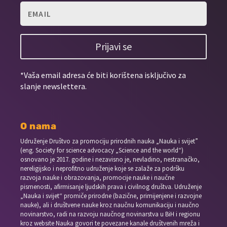
Prijavi se
*Vaša email adresa će biti korištena isključivo za
slanje newslettera.
O nama
Udruženje Društvo za promociju prirodnih nauka „Nauka i svijet”
(eng. Society for science advocacy „Science and the world“)
osnovano je 2017. godine i nezavisno je, nevladino, nestranačko,
nereligijsko i neprofitno udruženje koje se zalaže za podršku
razvoja nauke i obrazovanja, promocije nauke i naučne
pismenosti, afirmisanje ljudskih prava i civilnog društva. Udruženje
„Nauka i svijet“ promiče prirodne (bazične, primijenjene i razvojne
nauke), ali i društvene nauke kroz naučnu komunikaciju i naučno
novinarstvo, radi na razvoju naučnog novinarstva u BiH i regionu
kroz website Nauka govori te povezane kanale društvenih mreža i