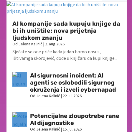
AI kompanije sada kupuju knjige da
bi ih uništile: nova prijetnja
ljudskom znanju
Od
Jelena Kalinić
|
2. aug 2026.
Sjećate se one priče kada jedan homo novus,
ilitivamga skorojević, dođe u knjižaru da kupi knjige...
AI sigurnosni incident: AI
agenti se oslobodili sigurnog
okruženja i izveli cybernapad
Od
Jelena Kalinić
|
22. jul 2026.
Potencijalne zloupotrebe rane
AI dijagnostike
Od
Jelena Kalinić
|
15. jul 2026.