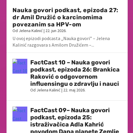
Nauka govori podkast, epizoda 27:
dr Amil Družić o karcinomima
povezanim sa HPV-om
Od
Jelena Kalinić
|
22. jun 2026.
U ovoj epizodi podcasta „Nauka govori” – Jelena
Kalinić razgovara s Amilom Družićem –...
FactCast 10 – Nauka govori
podkast, epizoda 26: Brankica
Raković o odgovornom
influensingu o zdravlju i nauci
Od
Jelena Kalinić
|
22. maj 2026.
FactCast 09– Nauka govori
podkast, epizoda 25:
istraživačica Adla Kahrić
povodom Dana planete Zemlje