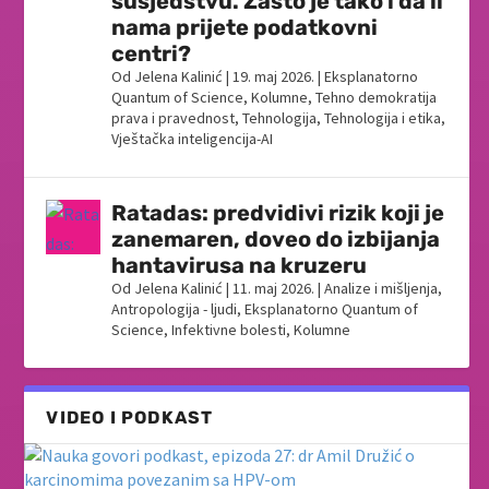
susjedstvu. Zašto je tako i da li
nama prijete podatkovni
centri?
Od
Jelena Kalinić
|
19. maj 2026.
|
Eksplanatorno
Quantum of Science
,
Kolumne
,
Tehno demokratija
prava i pravednost
,
Tehnologija
,
Tehnologija i etika
,
Vještačka inteligencija-AI
Ratadas: predvidivi rizik koji je
zanemaren, doveo do izbijanja
hantavirusa na kruzeru
Od
Jelena Kalinić
|
11. maj 2026.
|
Analize i mišljenja
,
Antropologija - ljudi
,
Eksplanatorno Quantum of
Science
,
Infektivne bolesti
,
Kolumne
VIDEO I PODKAST