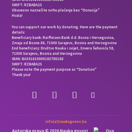
SWIFT: RZBABA2S
Obavezno naznačite svrhu plaćanja kao “Donacija”
Hvala!
You can support our work by donating. Here are the payment
details:
Beneficiary bank: Raiffeisen Bank d.d. Bosna i Hercegovina,
Zmaja od Bosne 88, 71000 Sarajevo, Bosnia and Herzegovina
End beneficiary: Društvo Nauka i svijet, Envera Šehovića 58,
71000 Sarajevo, Bosnia and Herzegovina
IBAN: BA391610000183780188
SWIFT: RZBABA2S
Please note the payment purpose as “Donation”
Thank you!
info(at)naukagovori.ba
Autorska prava © 2026 Nauka govori