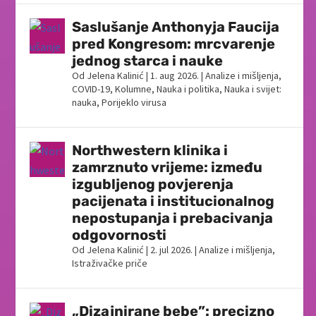
Saslušanje Anthonyja Faucija
pred Kongresom: mrcvarenje
jednog starca i nauke
Od
Jelena Kalinić
|
1. aug 2026.
|
Analize i mišljenja
,
COVID-19
,
Kolumne
,
Nauka i politika
,
Nauka i svijet:
nauka
,
Porijeklo virusa
Northwestern klinika i
zamrznuto vrijeme: između
izgubljenog povjerenja
pacijenata i institucionalnog
nepostupanja i prebacivanja
odgovornosti
Od
Jelena Kalinić
|
2. jul 2026.
|
Analize i mišljenja
,
Istraživačke priče
„Dizajnirane bebe”: precizno