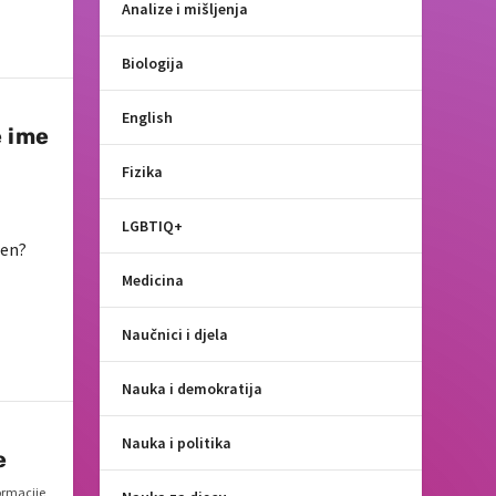
Analize i mišljenja
Biologija
English
e ime
Fizika
LGBTIQ+
len?
Medicina
Naučnici i djela
Nauka i demokratija
Nauka i politika
e
ormacije
,