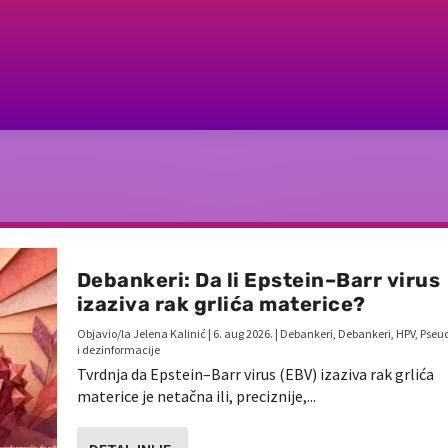
Debankeri: Da li Epstein–Barr virus
izaziva rak grlića materice?
Objavio/la
Jelena Kalinić
|
6. aug 2026.
|
Debankeri
,
Debankeri
,
HPV
,
Pseu
i dezinformacije
Tvrdnja da Epstein–Barr virus (EBV) izaziva rak grlića
materice je netačna ili, preciznije,...