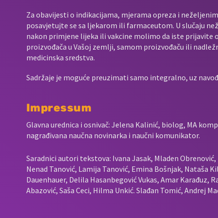
Za obavijesti o indikacijama, mjerama opreza i neželjenim 
posavjetujte se sa ljekarom ili farmaceutom. U slučaju neže
nakon primjene lijeka ili vakcine molimo da iste prijavit
proizvođača u Vašoj zemlji, samom proizvođaču ili nadležno
medicinska sredstva.
Sadržaje je moguće preuzimati samo integralno, uz navođen
Impressum
Glavna urednica i osnivač: Jelena Kalinić, biolog, MA komp
nagrađivana naučna novinarka i naučni komunikator.
Saradnici autori tekstova: Ivana Jasak, Mladen Obrenović, L
Nenad Tanović, Lamija Tanović, Emina Bošnjak, Nataša Kil
Dauenhauer, Delila Hasanbegović Vukas, Amar Karađuz, Ra
Abazović, Saša Ceci, Hilma Unkić. Slađan Tomić, Andrej Mad