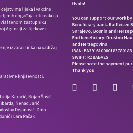
Hvala!
dejstvima lijeka i vakcine
ljenih događaja i/ili reakcija
You can support our work by 
e ovlaštenom zastupniku
Beneficiary bank: Raiffeisen 
j Agenciji za lijekove i
Sarajevo, Bosnia and Herzeg
End beneficiary: Društvo Nauk
and Herzegovina
je izvora i linka na sadržaj.
IBAN: BA391610000183780188
SWIFT: RZBABA2S
Please note the payment pur
Thank you!
arativne književnosti,
idija Karačić, Bojan Šošić,
ibarda, Nenad Jarić
doslav Dejanović, Dino
unić i Lara Pačak.