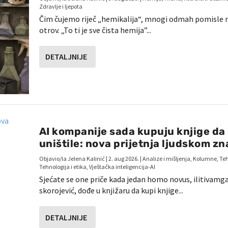
Zdravlje i ljepota
Čim čujemo riječ „hemikalija“, mnogi odmah pomisle 
otrov. „To ti je sve čista hemija”...
DETALJNIJE
AI kompanije sada kupuju knjige da 
uništile: nova prijetnja ljudskom zn
Objavio/la
Jelena Kalinić
|
2. aug 2026.
|
Analize i mišljenja
,
Kolumne
,
Teh
Tehnologija i etika
,
Vještačka inteligencija-AI
Sjećate se one priče kada jedan homo novus, ilitivamg
skorojević, dođe u knjižaru da kupi knjige...
DETALJNIJE