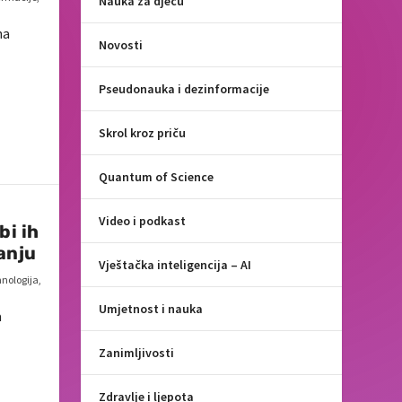
Nauka za djecu
na
Novosti
Pseudonauka i dezinformacije
Skrol kroz priču
Quantum of Science
Video i podkast
bi ih
anju
Vještačka inteligencija – AI
nologija
,
Umjetnost i nauka
a
Zanimljivosti
Zdravlje i ljepota