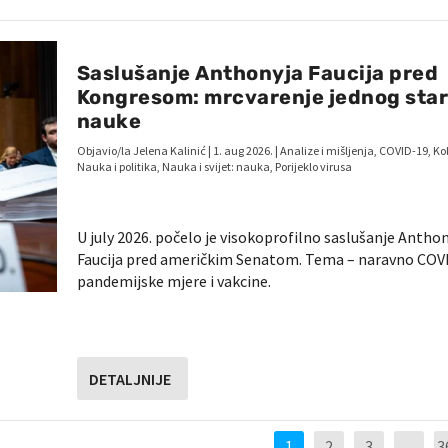
Saslušanje Anthonyja Faucija pred
Kongresom: mrcvarenje jednog star
nauke
Objavio/la
Jelena Kalinić
|
1. aug 2026.
|
Analize i mišljenja
,
COVID-19
,
Ko
Nauka i politika
,
Nauka i svijet: nauka
,
Porijeklo virusa
U july 2026. počelo je visokoprofilno saslušanje Antho
Faucija pred američkim Senatom. Tema – naravno COV
pandemijske mjere i vakcine.
DETALJNIJE
1
2
3
…
3