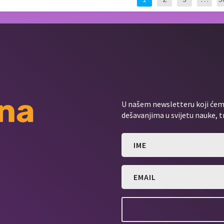
 na
U našem newsletteru koji ćemo
dešavanjima u svijetu nauke, t