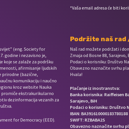
*Vaša email adresa će biti kori
Podržite naš rad
vijet” (eng. Society for
Naš rad možete podržati i do
. godine i nezavisno je,
Zmaja od Bosne 88, Sarajevo, 
je koje se zalaže za podršku
Podaci o korisniku: Društvo Na
menosti, afirmisanje ljudskih
Obavezno naznačite svrhu plać
e prirodne (bazične,
Hvala!
 naučnu komunikaciju i naučno
regionu kroz website Nauka
Plaćanje iz inostranstva:
e promiče ekstrakurikularno
Banka korisnika: Raiffeisen 
rotiv dezinformacija vezanih za
Sarajevo, BiH
ruštva.
Podaci o korisniku: Društvo N
IBAN: BA391610000183780188
owment for Democracy (EED).
SWIFT: RZBABA2S
Obavezno naznačite svrhu pl