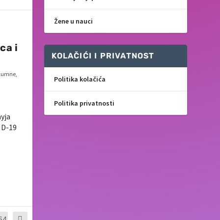
Žene u nauci
ca i
KOLAČIĆI I PRIVATNOST
lumne
,
Politika kolačića
Politika privatnosti
nyja
ID-19
64