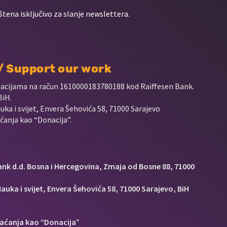
štena isključivo za slanje newslettera.
 / Support our work
nacijama na račun
1610000183780188 kod Raiffesen Bank.
BiH.
uka i svijet, Envera Šehovića 58, 71000 Sarajevo
anja kao “Donacija”.
Bank d.d. Bosna i Hercegovina, Zmaja od Bosne 88, 71000
auka i svijet, Envera Šehovića 58, 71000 Sarajevo, BiH
aćanja kao “Donacija”