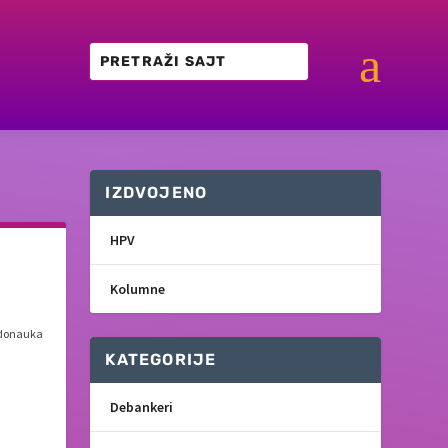
a
IZDVOJENO
HPV
Kolumne
donauka
KATEGORIJE
Debankeri