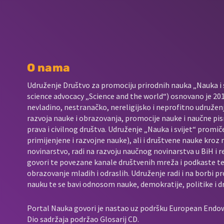
O nama
Udruženje Društvo za promociju prirodnih nauka „Nauka i s
science advocacy „Science and the world“) osnovano je 2017
nevladino, nestranačko, nereligijsko i neprofitno udružen
razvoja nauke i obrazovanja, promocije nauke i naučne pis
prava i civilnog društva. Udruženje „Nauka i svijet“ promič
primijenjene i razvojne nauke), ali i društvene nauke kroz
novinarstvo, radi na razvoju naučnog novinarstva u BiH i 
govori te povezane kanale društvenih mreža i podkaste t
obrazovanje mladih i odraslih. Udruženje radi i na borbi p
nauku te se bavi odnosom nauke, demokratije, politike i d
Portal Nauka govori je nastao uz podršku European End
Dio sadržaja podržao Glosarij CD.