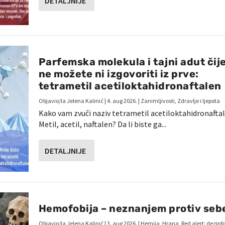
DETALJNIJE
Parfemska molekula i tajni adut čij
ne možete ni izgovoriti iz prve:
tetrametil acetiloktahidronaftalen
Objavio/la
Jelena Kalinić
|
4. aug 2026.
|
Zanimljivosti
,
Zdravlje i ljepota
Kako vam zvuči naziv tetrametil acetiloktahidronafta
Metil, acetil, naftalen? Da li biste ga...
DETALJNIJE
Hemofobija – neznanjem protiv seb
Objavio/la
Jelena Kalinić
|
3. aug 2026.
|
Hemija
,
Hrana
,
Red alert: dezinf