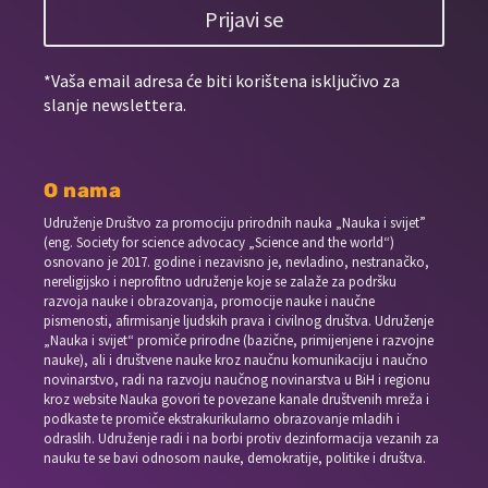
Prijavi se
*Vaša email adresa će biti korištena isključivo za
slanje newslettera.
O nama
Udruženje Društvo za promociju prirodnih nauka „Nauka i svijet”
(eng. Society for science advocacy „Science and the world“)
osnovano je 2017. godine i nezavisno je, nevladino, nestranačko,
nereligijsko i neprofitno udruženje koje se zalaže za podršku
razvoja nauke i obrazovanja, promocije nauke i naučne
pismenosti, afirmisanje ljudskih prava i civilnog društva. Udruženje
„Nauka i svijet“ promiče prirodne (bazične, primijenjene i razvojne
nauke), ali i društvene nauke kroz naučnu komunikaciju i naučno
novinarstvo, radi na razvoju naučnog novinarstva u BiH i regionu
kroz website Nauka govori te povezane kanale društvenih mreža i
podkaste te promiče ekstrakurikularno obrazovanje mladih i
odraslih. Udruženje radi i na borbi protiv dezinformacija vezanih za
nauku te se bavi odnosom nauke, demokratije, politike i društva.