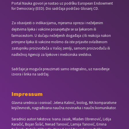
Portal Nauka govori je nastao uz podršku European Endowment
for Democracy (EED). Dio sadržaja podržao Glosarij CD.
Za obavijesti o indikacijama, mjerama opreza i neželjenim
dejstvima lijeka i vakcine posavjetujte se sa ljekarom ili
farmaceutom. U slučaju neželjenih događaja i/ili reakcija nakon
primjene lijeka ili vakcine molimo da iste prijavite ovlaštenom
zastupniku proizvođača u Vašoj zemlji, samom proizvođaču ili
nadležnoj Agenciji za lijekove i medicinska sredstva.
Sadržaje je moguće preuzimati samo integralno, uz navođenje
izvora i linka na sadržaj.
Impressum
Glavna urednica i osnivač: Jelena Kalinić, biolog, MA komparativne
književnosti, nagrađivana naučna novinarka i naučni komunikator.
Saradnici autori tekstova: Ivana Jasak, Mladen Obrenović, Lidija
Karačić, Bojan Šošić, Nenad Tanović, Lamija Tanović, Emina