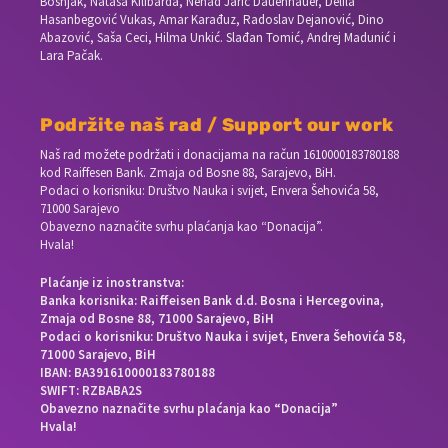
Bošnjak, Nataša Kilibarda, Nenad Jarić Dauenhauer, Delila
Hasanbegović Vukas, Amar Karađuz, Radoslav Dejanović, Dino
Abazović, Saša Ceci, Hilma Unkić. Slađan Tomić, Andrej Madunić i
Lara Pačak.
Podržite naš rad / Support our work
Naš rad možete podržati i donacijama na račun
1610000183780188
kod Raiffesen Bank. Zmaja od Bosne 88, Sarajevo, BiH.
Podaci o korisniku: Društvo Nauka i svijet, Envera Šehovića 58,
71000 Sarajevo
Obavezno naznačite svrhu plaćanja kao “Donacija”.
Hvala!
Plaćanje iz inostranstva:
Banka korisnika: Raiffeisen Bank d.d. Bosna i Hercegovina,
Zmaja od Bosne 88, 71000 Sarajevo, BiH
Podaci o korisniku: Društvo Nauka i svijet, Envera Šehovića 58,
71000 Sarajevo, BiH
IBAN: BA391610000183780188
SWIFT: RZBABA2S
Obavezno naznačite svrhu plaćanja kao “Donacija”
Hvala!