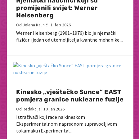
Njemački naučnici koji su
promijenili svijet: Werner
Heisenberg
Od
Jelena Kalinić
|
1. feb 2026.
Werner Heisenberg (1901–1976) bio je njemački
fizičar i jedan od utemeljitelja kvantne mehanike....
Kinesko „vještačko Sunce“ EAST
pomjera granice nuklearne fuzije
Od
Redakcija
|
10. jan 2026.
Istraživači koji rade na kineskom
Eksperimentalnom naprednom supravodljivom
tokamaku (Experimental...