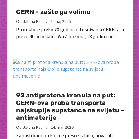
CERN – zašto ga volimo
Od
Jelena Kalinić
|
1. maj 2026.
Proteklo je preko 70 godina od osnivanja CERN-a, a
preko 40 od otkrića W i Z bozona, 18 godina od...
92 antiprotona krenula na put:
CERN-ova proba transporta
najskuplje supstance na svijetu –
antimaterije
Od
Jelena Kalinić
|
24. mar 2026.
Zamisli kamion koji ne prevozi zlato, novac ili