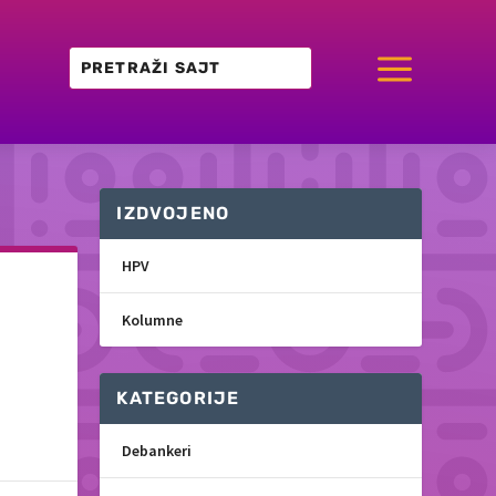
a
IZDVOJENO
HPV
Kolumne
KATEGORIJE
Debankeri