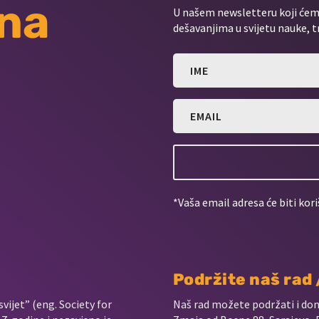
 na
U našem newsletteru koji ćemo
dešavanjima u svijetu nauke, t
*Vaša email adresa će biti kori
Podržite naš rad
vijet” (eng. Society for
Naš rad možete podržati i do