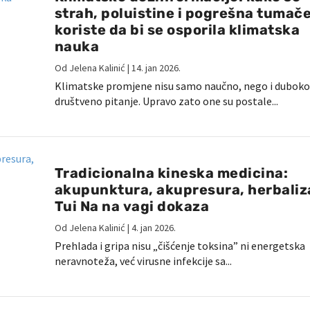
strah, poluistine i pogrešna tumač
koriste da bi se osporila klimatska
nauka
Od
Jelena Kalinić
|
14. jan 2026.
Klimatske promjene nisu samo naučno, nego i duboko
društveno pitanje. Upravo zato one su postale...
Tradicionalna kineska medicina:
akupunktura, akupresura, herbali
Tui Na na vagi dokaza
Od
Jelena Kalinić
|
4. jan 2026.
Prehlada i gripa nisu „čišćenje toksina” ni energetska
neravnoteža, već virusne infekcije sa...