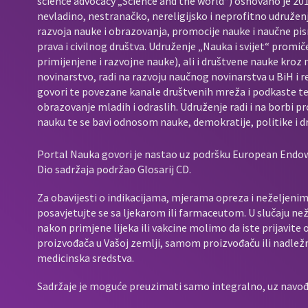
science advocacy „Science and the world“) osnovano je 2017
nevladino, nestranačko, nereligijsko i neprofitno udružen
razvoja nauke i obrazovanja, promocije nauke i naučne pis
prava i civilnog društva. Udruženje „Nauka i svijet“ promič
primijenjene i razvojne nauke), ali i društvene nauke kroz
novinarstvo, radi na razvoju naučnog novinarstva u BiH i 
govori te povezane kanale društvenih mreža i podkaste t
obrazovanje mladih i odraslih. Udruženje radi i na borbi p
nauku te se bavi odnosom nauke, demokratije, politike i d
Portal Nauka govori je nastao uz podršku European End
Dio sadržaja podržao Glosarij CD.
Za obavijesti o indikacijama, mjerama opreza i neželjenim 
posavjetujte se sa ljekarom ili farmaceutom. U slučaju neže
nakon primjene lijeka ili vakcine molimo da iste prijavit
proizvođača u Vašoj zemlji, samom proizvođaču ili nadležno
medicinska sredstva.
Sadržaje je moguće preuzimati samo integralno, uz navođen