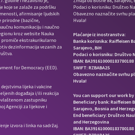
. godine i nezavisno je,
Zmaja od Bosne 88, Sarajevo, 
je koje se zalaže za podršku
Podaci o korisniku: Društvo Na
menosti, afirmisanje ljudskih
Obavezno naznačite svrhu plać
e prirodne (bazične,
Hvala!
 naučnu komunikaciju i naučno
regionu kroz website Nauka
Plaćanje iz inostranstva:
e promiče ekstrakurikularno
Banka korisnika: Raiffeisen 
rotiv dezinformacija vezanih za
Sarajevo, BiH
ruštva.
Podaci o korisniku: Društvo N
IBAN: BA391610000183780188
owment for Democracy (EED).
SWIFT: RZBABA2S
Obavezno naznačite svrhu pl
Hvala!
dejstvima lijeka i vakcine
ljenih događaja i/ili reakcija
You can support our work by 
e ovlaštenom zastupniku
Beneficiary bank: Raiffeisen 
j Agenciji za lijekove i
Sarajevo, Bosnia and Herzeg
End beneficiary: Društvo Nauk
and Herzegovina
je izvora i linka na sadržaj.
IBAN: BA391610000183780188