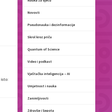
Nauka za djecu
Novosti
Pseudonauka i dezinformacije
Skrol kroz priču
Quantum of Science
Video i podkast
Vještačka inteligencija – AI
 isto:
Umjetnost i nauka
Zanimljivosti
Zdravlje i ljepota