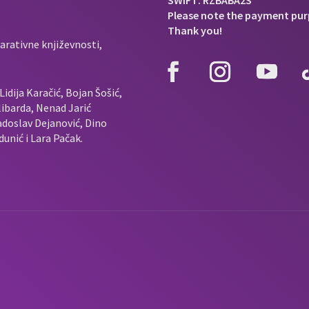
SWIFT: RZBABA2S
Please note the payment pur
Thank you!
arativne književnosti,
idija Karačić, Bojan Šošić,
ibarda, Nenad Jarić
doslav Dejanović, Dino
unić i Lara Pačak.