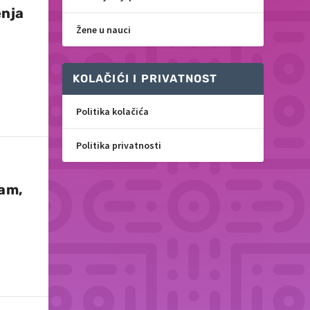
enja
Žene u nauci
KOLAČIĆI I PRIVATNOST
Politika kolačića
Politika privatnosti
zam,