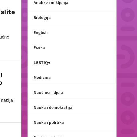
Analize i mišljenja
slite
Biologija
English
aučno
Fizika
LGBTIQ+
i
Medicina
o
Naučnici i djela
natija
Nauka i demokratija
Nauka i politika