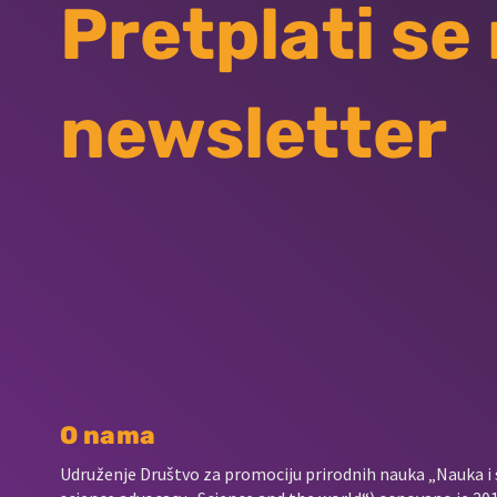
Pretplati se
newsletter
O nama
Udruženje Društvo za promociju prirodnih nauka „Nauka i s