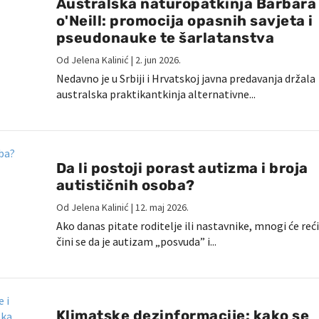
Australska naturopatkinja Barbara
o'Neill: promocija opasnih savjeta i
pseudonauke te šarlatanstva
Od
Jelena Kalinić
|
2. jun 2026.
Nedavno je u Srbiji i Hrvatskoj javna predavanja držala
australska praktikantkinja alternativne...
Da li postoji porast autizma i broja
autističnih osoba?
Od
Jelena Kalinić
|
12. maj 2026.
Ako danas pitate roditelje ili nastavnike, mnogi će reći
čini se da je autizam „posvuda” i...
Klimatske dezinformacije: kako se