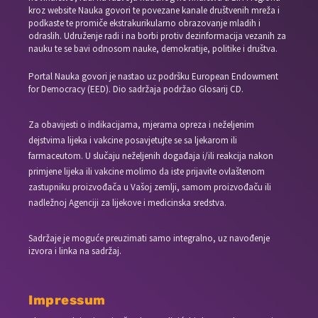
kroz website Nauka govori te povezane kanale društvenih mreža i
podkaste te promiče ekstrakurikularno obrazovanje mladih i
odraslih. Udruženje radi i na borbi protiv dezinformacija vezanih za
nauku te se bavi odnosom nauke, demokratije, politike i društva.
Portal Nauka govori je nastao uz podršku European Endowment
for Democracy (EED). Dio sadržaja podržao Glosarij CD.
Za obavijesti o indikacijama, mjerama opreza i neželjenim
dejstvima lijeka i vakcine posavjetujte se sa ljekarom ili
farmaceutom. U slučaju neželjenih događaja i/ili reakcija nakon
primjene lijeka ili vakcine molimo da iste prijavite ovlaštenom
zastupniku proizvođača u Vašoj zemlji, samom proizvođaču ili
nadležnoj Agenciji za lijekove i medicinska sredstva.
Sadržaje je moguće preuzimati samo integralno, uz navođenje
izvora i linka na sadržaj.
Impressum