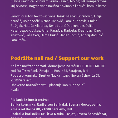
Glavna urednica i osnivač: Jelena Kalinić, biolog, MA komparativne
književnosti, nagrađivana naučna novinarka i naučni komunikator.
Saradnici autori tekstova: Ivana Jasak, Mladen Obrenović, Lidija
Karačić, Bojan Šošić, Nenad Tanović, Lamija Tanović, Emina
Bošnjak, Nataša Kilibarda, Nenad Jarić Dauenhauer, Delila
Hasanbegović Vukas, Amar Karađuz, Radoslav Dejanović, Dino
Abazović, Saša Ceci, Hilma Unkić. Slađan Tomić, Andrej Madunić i
Lara Pačak.
Podržite naš rad / Support our work
Naš rad možete podržati i donacijama na račun
1610000183780188
kod Raiffesen Bank. Zmaja od Bosne 88, Sarajevo, BiH.
Podaci o korisniku: Društvo Nauka i svijet, Envera Šehovića 58,
71000 Sarajevo
Obavezno naznačite svrhu plaćanja kao “Donacija”.
Hvala!
Plaćanje iz inostranstva:
Banka korisnika: Raiffeisen Bank d.d. Bosna i Hercegovina,
Zmaja od Bosne 88, 71000 Sarajevo, BiH
Podaci o korisniku: Društvo Nauka i svijet, Envera Šehovića 58,