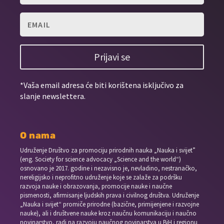
Prijavi se
*Vaša email adresa će biti korištena isključivo za
slanje newslettera.
O nama
Udruženje Društvo za promociju prirodnih nauka „Nauka i svijet”
(eng. Society for science advocacy „Science and the world“)
osnovano je 2017. godine i nezavisno je, nevladino, nestranačko,
nereligijsko i neprofitno udruženje koje se zalaže za podršku
razvoja nauke i obrazovanja, promocije nauke i naučne
pismenosti, afirmisanje ljudskih prava i civilnog društva. Udruženje
„Nauka i svijet“ promiče prirodne (bazične, primijenjene i razvojne
nauke), ali i društvene nauke kroz naučnu komunikaciju i naučno
novinarstvo, radi na razvoju naučnog novinarstva u BiH i regionu