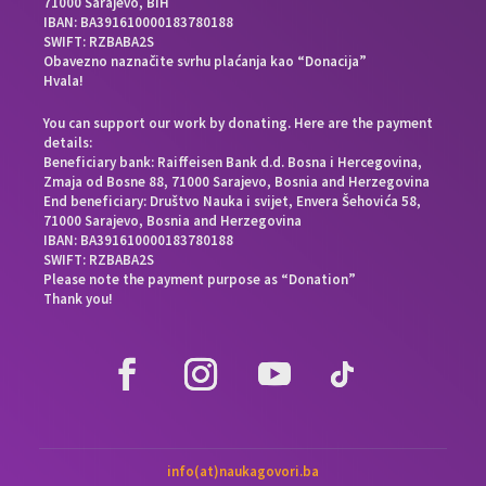
71000 Sarajevo, BiH
IBAN: BA391610000183780188
SWIFT: RZBABA2S
Obavezno naznačite svrhu plaćanja kao “Donacija”
Hvala!
You can support our work by donating. Here are the payment
details:
Beneficiary bank: Raiffeisen Bank d.d. Bosna i Hercegovina,
Zmaja od Bosne 88, 71000 Sarajevo, Bosnia and Herzegovina
End beneficiary: Društvo Nauka i svijet, Envera Šehovića 58,
71000 Sarajevo, Bosnia and Herzegovina
IBAN: BA391610000183780188
SWIFT: RZBABA2S
Please note the payment purpose as “Donation”
Thank you!
info(at)naukagovori.ba