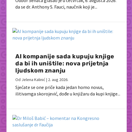
Odbor Senata glasao je u četvrtak, 6. avgusta 2026.
da se dr. Anthony S. Fauci, naučnik koji je...
AI kompanije sada kupuju knjige
da bi ih uništile: nova prijetnja
ljudskom znanju
Od
Jelena Kalinić
|
2. aug 2026.
Sjećate se one priče kada jedan homo novus,
ilitivamga skorojević, dođe u knjižaru da kupi knjige...