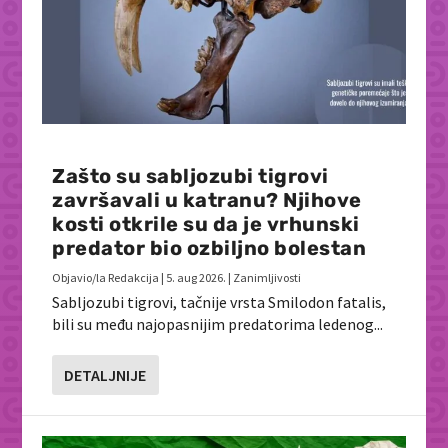
Zašto su sabljozubi tigrovi
završavali u katranu? Njihove
kosti otkrile su da je vrhunski
predator bio ozbiljno bolestan
Objavio/la
Redakcija
|
5. aug 2026.
|
Zanimljivosti
Sabljozubi tigrovi, tačnije vrsta Smilodon fatalis,
bili su među najopasnijim predatorima ledenog...
DETALJNIJE