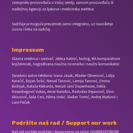
zastupniku proizvođača u Vašoj zemlji, samom proizvođaču ili
nadležnoj Agenciji za lijekove i medicinska sredstva.
Sadržaje je moguće preuzimati samo integralno, uz navođenje
izvora i linka na sadržaj.
Impressum
Glavna urednica i osnivač: Jelena Kalinić, biolog, MA komparativne
književnosti, nagrađivana naučna novinarka i naučni komunikator.
Saradnici autori tekstova: Ivana Jasak, Mladen Obrenović, Lidija
Karačić, Bojan Šošić, Nenad Tanović, Lamija Tanović, Emina
Bošnjak, Nataša Kilibarda, Nenad Jarić Dauenhauer, Delila
Hasanbegović Vukas, Amar Karađuz, Radoslav Dejanović, Dino
Abazović, Saša Ceci, Hilma Unkić. Slađan Tomić, Andrej Madunić i
Lara Pačak.
Podržite naš rad / Support our work
Naš rad možete podržati i donacijama na račun
1610000183780188