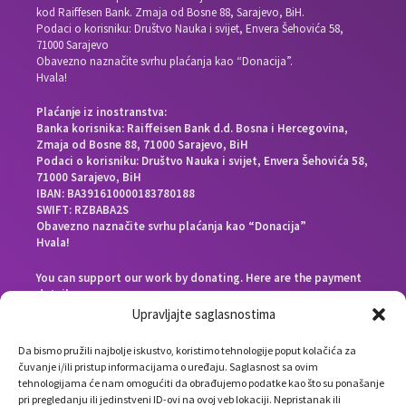
kod Raiffesen Bank. Zmaja od Bosne 88, Sarajevo, BiH.
Podaci o korisniku: Društvo Nauka i svijet, Envera Šehovića 58,
71000 Sarajevo
Obavezno naznačite svrhu plaćanja kao “Donacija”.
Hvala!
Plaćanje iz inostranstva:
Banka korisnika: Raiffeisen Bank d.d. Bosna i Hercegovina,
Zmaja od Bosne 88, 71000 Sarajevo, BiH
Podaci o korisniku: Društvo Nauka i svijet, Envera Šehovića 58,
71000 Sarajevo, BiH
IBAN: BA391610000183780188
SWIFT: RZBABA2S
Obavezno naznačite svrhu plaćanja kao “Donacija”
Hvala!
You can support our work by donating. Here are the payment
details:
Beneficiary bank: Raiffeisen Bank d.d. Bosna i Hercegovina,
Upravljajte saglasnostima
Zmaja od Bosne 88, 71000 Sarajevo, Bosnia and Herzegovina
End beneficiary: Društvo Nauka i svijet, Envera Šehovića 58,
Da bismo pružili najbolje iskustvo, koristimo tehnologije poput kolačića za
71000 Sarajevo, Bosnia and Herzegovina
čuvanje i/ili pristup informacijama o uređaju. Saglasnost sa ovim
IBAN: BA391610000183780188
tehnologijama će nam omogućiti da obrađujemo podatke kao što su ponašanje
SWIFT: RZBABA2S
pri pregledanju ili jedinstveni ID-ovi na ovoj veb lokaciji. Nepristanak ili