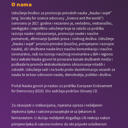
O nama
Udruženje Društvo za promociju prirodnih nauka „Nauka i svijet”
(eng. Society for science advocacy „Science and the world“)
osnovano je 2017. godine i nezavisno je, nevladino, nestranačko,
nereligijsko i neprofitno udruženje koje se zalaže za podršku
razvoja nauke i obrazovanja, promocije nauke i naučne
pismenosti, afirmisanje ljudskih prava i civilnog društva. Udruženje
„Nauka i svijet“ promiče prirodne (bazične, primijenjene i razvojne
nauke), ali i društvene nauke kroz naučnu komunikaciju i naučno
novinarstvo, radi na razvoju naučnog novinarstva u BiH i regionu
kroz website Nauka govori te povezane kanale društvenih mreža i
podkaste te promiče ekstrakurikularno obrazovanje mladih i
odraslih. Udruženje radi i na borbi protiv dezinformacija vezanih za
nauku te se bavi odnosom nauke, demokratije, politike i društva.
Portal Nauka govori je nastao uz podršku European Endowment
for Democracy (EED). Dio sadržaja podržao Glosarij CD.
Za obavijesti o indikacijama, mjerama opreza i neželjenim
dejstvima lijeka i vakcine posavjetujte se sa ljekarom ili
farmaceutom. U slučaju neželjenih događaja i/ili reakcija nakon
primjene lijeka ili vakcine molimo da iste prijavite ovlaštenom