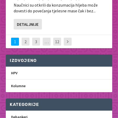
Naučnici su otkrili da konzumacija hljeba može
dovesti do povećanja tjelesne mase čak i bez...
DETALJNIJE
1
2
3
…
12
IZDVOJENO
HPV
Kolumne
KATEGORIJE
Debankeri