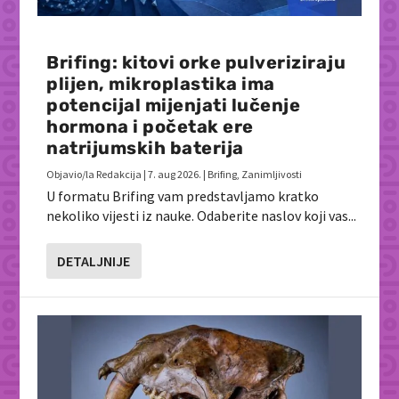
Brifing: kitovi orke pulveriziraju
plijen, mikroplastika ima
potencijal mijenjati lučenje
hormona i početak ere
natrijumskih baterija
Objavio/la
Redakcija
|
7. aug 2026.
|
Brifing
,
Zanimljivosti
U formatu Brifing vam predstavljamo kratko
nekoliko vijesti iz nauke. Odaberite naslov koji vas...
DETALJNIJE