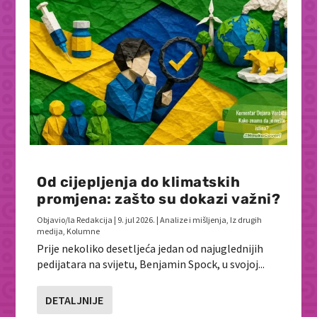
Od cijepljenja do klimatskih
promjena: zašto su dokazi važni?
Objavio/la
Redakcija
|
9. jul 2026.
|
Analize i mišljenja
,
Iz drugih
medija
,
Kolumne
Prije nekoliko desetljeća jedan od najuglednijih
pedijatara na svijetu, Benjamin Spock, u svojoj...
DETALJNIJE