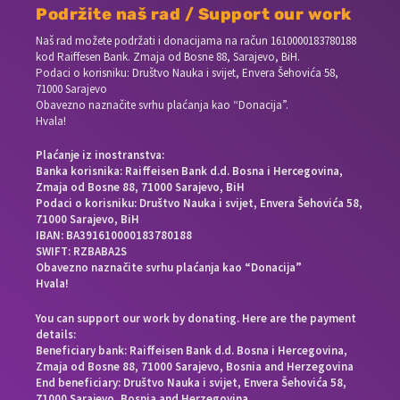
Podržite naš rad / Support our work
Naš rad možete podržati i donacijama na račun
1610000183780188
kod Raiffesen Bank. Zmaja od Bosne 88, Sarajevo, BiH.
Podaci o korisniku: Društvo Nauka i svijet, Envera Šehovića 58,
71000 Sarajevo
Obavezno naznačite svrhu plaćanja kao “Donacija”.
Hvala!
Plaćanje iz inostranstva:
Banka korisnika: Raiffeisen Bank d.d. Bosna i Hercegovina,
Zmaja od Bosne 88, 71000 Sarajevo, BiH
Podaci o korisniku: Društvo Nauka i svijet, Envera Šehovića 58,
71000 Sarajevo, BiH
IBAN: BA391610000183780188
SWIFT: RZBABA2S
Obavezno naznačite svrhu plaćanja kao “Donacija”
Hvala!
You can support our work by donating. Here are the payment
details:
Beneficiary bank: Raiffeisen Bank d.d. Bosna i Hercegovina,
Zmaja od Bosne 88, 71000 Sarajevo, Bosnia and Herzegovina
End beneficiary: Društvo Nauka i svijet, Envera Šehovića 58,
71000 Sarajevo, Bosnia and Herzegovina