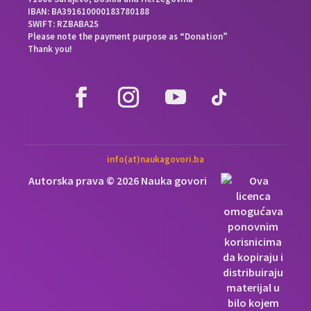
IBAN: BA391610000183780188
SWIFT: RZBABA2S
Please note the payment purpose as “Donation”
Thank you!
info(at)naukagovori.ba
Autorska prava © 2026 Nauka govori