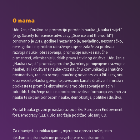
O nama
Udruženje Društvo za promociju prirodnih nauka „Nauka i svijet”
(eng. Society for science advocacy „Science and the world“)
osnovano je 2017. godine i nezavisno je, nevladino, nestranačko,
nereligijsko i neprofitno udruženje koje se zalaže za podršku
razvoja nauke i obrazovanja, promocije nauke i naučne
pismenosti, afirmisanje ljudskih prava i civilnog društva. Udruženje
„Nauka i svijet“ promiče prirodne (bazične, primijenjene i razvojne
nauke), ali i društvene nauke kroz naučnu komunikaciju i naučno
novinarstvo, radi na razvoju naučnog novinarstva u BiH i regionu
kroz website Nauka govori te povezane kanale društvenih mreža i
podkaste te promiče ekstrakurikularno obrazovanje mladih i
odraslih. Udruženje radi i na borbi protiv dezinformacija vezanih za
nauku te se bavi odnosom nauke, demokratije, politike i društva.
Portal Nauka govori je nastao uz podršku European Endowment
for Democracy (EED). Dio sadržaja podržao Glosarij CD.
Za obavijesti o indikacijama, mjerama opreza i neželjenim
dejstvima lijeka i vakcine posavjetujte se sa ljekarom ili