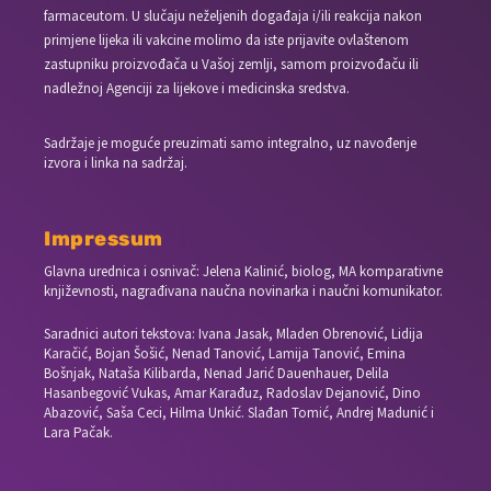
farmaceutom. U slučaju neželjenih događaja i/ili reakcija nakon
primjene lijeka ili vakcine molimo da iste prijavite ovlaštenom
zastupniku proizvođača u Vašoj zemlji, samom proizvođaču ili
nadležnoj Agenciji za lijekove i medicinska sredstva.
Sadržaje je moguće preuzimati samo integralno, uz navođenje
izvora i linka na sadržaj.
Impressum
Glavna urednica i osnivač: Jelena Kalinić, biolog, MA komparativne
književnosti, nagrađivana naučna novinarka i naučni komunikator.
Saradnici autori tekstova: Ivana Jasak, Mladen Obrenović, Lidija
Karačić, Bojan Šošić, Nenad Tanović, Lamija Tanović, Emina
Bošnjak, Nataša Kilibarda, Nenad Jarić Dauenhauer, Delila
Hasanbegović Vukas, Amar Karađuz, Radoslav Dejanović, Dino
Abazović, Saša Ceci, Hilma Unkić. Slađan Tomić, Andrej Madunić i
Lara Pačak.