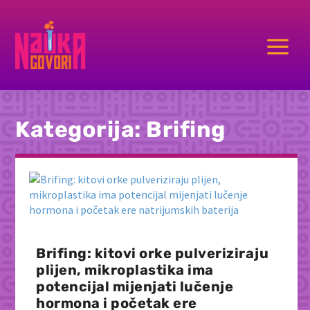
a
Kategorija:
Brifing
Brifing: kitovi orke pulveriziraju
plijen, mikroplastika ima
potencijal mijenjati lučenje
hormona i početak ere