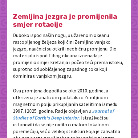
Zemljina jezgra je promijenila
smjer rotacije
Duboko ispod naših nogu, u užarenom okeanu
rastopljenog željeza koji čini Zemljino vanjsko
jezgro, naučnici su otkrili neobičnu promjenu. Dio
materijala ispod Tihog okeana iznenada je
promijenio smjer kretanja i počeo teći prema istoku,
suprotno od uobičajenog zapadnog toka koji
dominira u vanjskom jezgru.
Ova promjena dogodila se oko 2010. godine, a
otkrivena je analizom podataka o Zemljinom
magnetnom polju prikupljanih satelitima između
1997. i 2025. godine. Rad je objavljen u
Journal of
Studies of Earth's Deep Interior
.
Istraživači su
ustanovili da se nije radilo o malom lokalnom
poremećaju, već o velikoj strukturi koja je zahvatila
oko pet posto površinskog toka vanjskog jezgra.