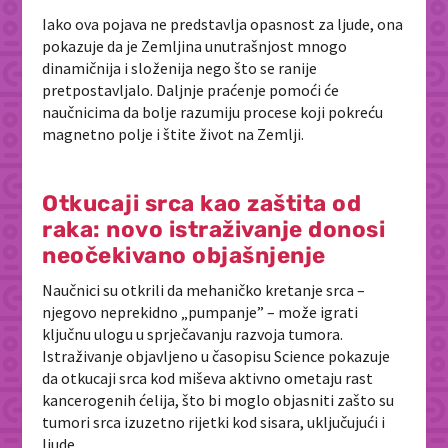
Iako ova pojava ne predstavlja opasnost za ljude, ona
pokazuje da je Zemljina unutrašnjost mnogo
dinamičnija i složenija nego što se ranije
pretpostavljalo. Daljnje praćenje pomoći će
naučnicima da bolje razumiju procese koji pokreću
magnetno polje i štite život na Zemlji.
Otkucaji srca kao zaštita od
raka: novo istraživanje donosi
neočekivano objašnjenje
Naučnici su otkrili da mehaničko kretanje srca –
njegovo neprekidno „pumpanje” – može igrati
ključnu ulogu u sprječavanju razvoja tumora.
Istraživanje objavljeno u časopisu
Science
pokazuje
da otkucaji srca kod miševa aktivno ometaju rast
kancerogenih ćelija, što bi moglo objasniti zašto su
tumori srca izuzetno rijetki kod sisara, uključujući i
ljude.