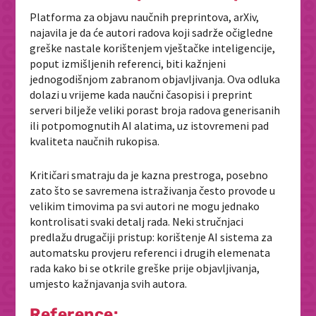
Platforma za objavu naučnih preprintova, arXiv,
najavila je da će autori radova koji sadrže očigledne
greške nastale korištenjem vještačke inteligencije,
poput izmišljenih referenci, biti kažnjeni
jednogodišnjom zabranom objavljivanja. Ova odluka
dolazi u vrijeme kada naučni časopisi i preprint
serveri bilježe veliki porast broja radova generisanih
ili potpomognutih AI alatima, uz istovremeni pad
kvaliteta naučnih rukopisa.
Kritičari smatraju da je kazna prestroga, posebno
zato što se savremena istraživanja često provode u
velikim timovima pa svi autori ne mogu jednako
kontrolisati svaki detalj rada. Neki stručnjaci
predlažu drugačiji pristup: korištenje AI sistema za
automatsku provjeru referenci i drugih elemenata
rada kako bi se otkrile greške prije objavljivanja,
umjesto kažnjavanja svih autora.
Reference: