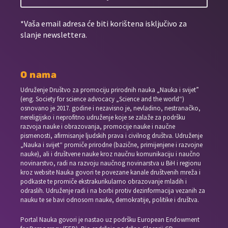
*Vaša email adresa će biti korištena isključivo za
slanje newslettera.
O nama
Udruženje Društvo za promociju prirodnih nauka „Nauka i svijet”
(eng. Society for science advocacy „Science and the world“)
osnovano je 2017. godine i nezavisno je, nevladino, nestranačko,
nereligijsko i neprofitno udruženje koje se zalaže za podršku
razvoja nauke i obrazovanja, promocije nauke i naučne
pismenosti, afirmisanje ljudskih prava i civilnog društva. Udruženje
„Nauka i svijet“ promiče prirodne (bazične, primijenjene i razvojne
nauke), ali i društvene nauke kroz naučnu komunikaciju i naučno
novinarstvo, radi na razvoju naučnog novinarstva u BiH i regionu
kroz website Nauka govori te povezane kanale društvenih mreža i
podkaste te promiče ekstrakurikularno obrazovanje mladih i
odraslih. Udruženje radi i na borbi protiv dezinformacija vezanih za
nauku te se bavi odnosom nauke, demokratije, politike i društva.
Portal Nauka govori je nastao uz podršku European Endowment