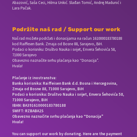
Abazović, Saša Ceci, Hilma Unkić. Slađan Tomić, Andrej Madunić i
Lara Pačak.
Podržite naš rad / Support our work
Naš rad možete podržati i donacijama na račun
1610000183780188
kod Raiffesen Bank. Zmaja od Bosne 88, Sarajevo, BiH.
Podaci o korisniku: Društvo Nauka i svijet, Envera Šehovića 58,
71000 Sarajevo
Obavezno naznačite svrhu plaćanja kao “Donacija”.
Hvala!
Plaćanje iz inostranstva:
Banka korisnika: Raiffeisen Bank d.d. Bosna i Hercegovina,
Zmaja od Bosne 88, 71000 Sarajevo, BiH
Podaci o korisniku: Društvo Nauka i svijet, Envera Šehovića 58,
71000 Sarajevo, BiH
IBAN: BA391610000183780188
SWIFT: RZBABA2S
Obavezno naznačite svrhu plaćanja kao “Donacija”
Hvala!
You can support our work by donating. Here are the payment