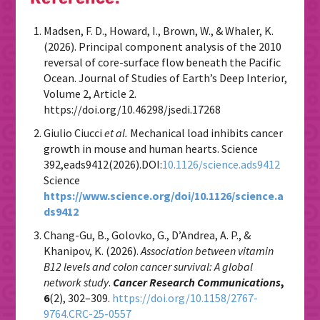
Madsen, F. D., Howard, I., Brown, W., & Whaler, K.
(2026). Principal component analysis of the 2010
reversal of core-surface flow beneath the Pacific
Ocean. Journal of Studies of Earth’s Deep Interior,
Volume 2, Article 2.
https://doi.org/10.46298/jsedi.17268
Giulio Ciucci
et al.
Mechanical load inhibits cancer
growth in mouse and human hearts.
Science
392
,
eads9412
(2026).
DOI:
10.1126/science.ads9412
Science
https://www.science.org/doi/10.1126/science.a
ds9412
Chang-Gu, B., Golovko, G., D’Andrea, A. P., &
Khanipov, K. (2026).
Association between vitamin
B12 levels and colon cancer survival: A global
network study
.
Cancer Research Communications
,
6
(2), 302–309.
https://doi.org/10.1158/2767-
9764.CRC-25-0557