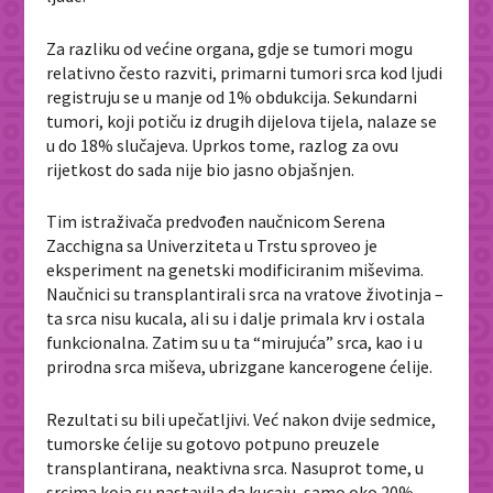
Za razliku od većine organa, gdje se tumori mogu
relativno često razviti, primarni tumori srca kod ljudi
registruju se u manje od 1% obdukcija. Sekundarni
tumori, koji potiču iz drugih dijelova tijela, nalaze se
u do 18% slučajeva. Uprkos tome, razlog za ovu
rijetkost do sada nije bio jasno objašnjen.
Tim istraživača predvođen naučnicom
Serena
Zacchigna
sa Univerziteta u Trstu sproveo je
eksperiment na genetski modificiranim miševima.
Naučnici su transplantirali srca na vratove životinja –
ta srca nisu kucala, ali su i dalje primala krv i ostala
funkcionalna. Zatim su u ta “mirujuća” srca, kao i u
prirodna srca miševa, ubrizgane kancerogene ćelije.
Rezultati su bili upečatljivi. Već nakon dvije sedmice,
tumorske ćelije su gotovo potpuno preuzele
transplantirana, neaktivna srca. Nasuprot tome, u
srcima koja su nastavila da kucaju, samo oko 20%