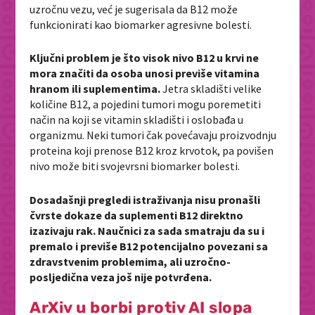
uzročnu vezu, već je sugerisala da B12 može
funkcionirati kao biomarker agresivne bolesti.
Ključni problem je što visok nivo B12 u krvi ne
mora značiti da osoba unosi previše vitamina
hranom ili suplementima.
Jetra skladišti velike
količine B12, a pojedini tumori mogu poremetiti
način na koji se vitamin skladišti i oslobađa u
organizmu. Neki tumori čak povećavaju proizvodnju
proteina koji prenose B12 kroz krvotok, pa povišen
nivo može biti svojevrsni biomarker bolesti.
Dosadašnji pregledi istraživanja nisu pronašli
čvrste dokaze da suplementi B12 direktno
izazivaju rak. Naučnici za sada smatraju da su i
premalo i previše B12 potencijalno povezani sa
zdravstvenim problemima, ali uzročno-
posljedična veza još nije potvrđena.
ArXiv u borbi protiv AI slopa