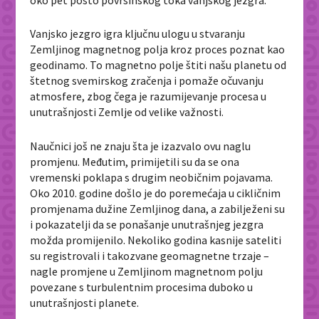
Vanjsko jezgro igra ključnu ulogu u stvaranju
Zemljinog magnetnog polja kroz proces poznat kao
geodinamo. To magnetno polje štiti našu planetu od
štetnog svemirskog zračenja i pomaže očuvanju
atmosfere, zbog čega je razumijevanje procesa u
unutrašnjosti Zemlje od velike važnosti.
Naučnici još ne znaju šta je izazvalo ovu naglu
promjenu. Međutim, primijetili su da se ona
vremenski poklapa s drugim neobičnim pojavama.
Oko 2010. godine došlo je do poremećaja u cikličnim
promjenama dužine Zemljinog dana, a zabilježeni su
i pokazatelji da se ponašanje unutrašnjeg jezgra
možda promijenilo. Nekoliko godina kasnije sateliti
su registrovali i takozvane geomagnetne trzaje –
nagle promjene u Zemljinom magnetnom polju
povezane s turbulentnim procesima duboko u
unutrašnjosti planete.