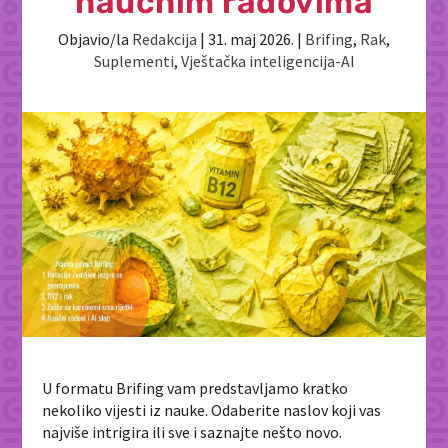
naučnim radovima
Objavio/la
Redakcija
|
31. maj 2026.
|
Brifing
,
Rak
,
Suplementi
,
Vještačka inteligencija-AI
U formatu Brifing vam predstavljamo kratko
nekoliko vijesti iz nauke. Odaberite naslov koji vas
najviše intrigira ili sve i saznajte nešto novo.