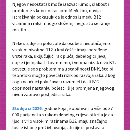
Njegov nedostatak može izazvati umor, slabost i
probleme s koncentracijom. Međutim, novija
istraživanja pokazuju da je odnos između B12
vitamina i raka mnogo složeniji nego što se ranije
mislilo.
Neke studije su pokazale da osobe s neuobičajeno
visokim nivoima B12 u krvi češće imaju određene
vrste raka, uključujući rak pluća, debelog crijeva,
dojke i jednjaka. Istovremeno, i veoma nizak nivo B12
povezuje se s problemima u stabilnosti DNK, što bi
teoretski moglo povećati rizik od razvoja raka. Zbog
toga naučnici pokušavaju razumjeti da li B12
doprinosi nastanku bolesti ili je promjena njegovog
nivoa zapravo posljedica raka.
Studija iz 2026.
godine koja je obuhvatila više od 37
000 pacijenata s rakom debelog crijeva otkrila je da
ljudi s vrlo visokim razinama B12 imaju značajno
lošije ishode preživljavanja, ali nije uspostavila