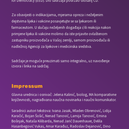
for Democracy (EED). Dio sadržaja podržao Glosarij CD.
Za obavijesti o indikacijama, mjerama opreza i neželjenim
dejstvima lijeka i vakcine posavjetujte se sa ljekarom ili
farmaceutom. U slučaju neželjenih događaja i/ili reakcija nakon
primjene lijeka ili vakcine molimo da iste prijavite ovlaštenom
zastupniku proizvođača u Vašoj zemlji, samom proizvođaču ili
nadležnoj Agenciji za lijekove i medicinska sredstva.
Sadržaje je moguće preuzimati samo integralno, uz navođenje
izvora i linka na sadržaj.
Impressum
Glavna urednica i osnivač: Jelena Kalinić, biolog, MA komparativne
književnosti, nagrađivana naučna novinarka i naučni komunikator.
Saradnici autori tekstova: Ivana Jasak, Mladen Obrenović, Lidija
Karačić, Bojan Šošić, Nenad Tanović, Lamija Tanović, Emina
Bošnjak, Nataša Kilibarda, Nenad Jarić Dauenhauer, Delila
Hasanbegović Vukas, Amar Karađuz, Radoslav Dejanović, Dino