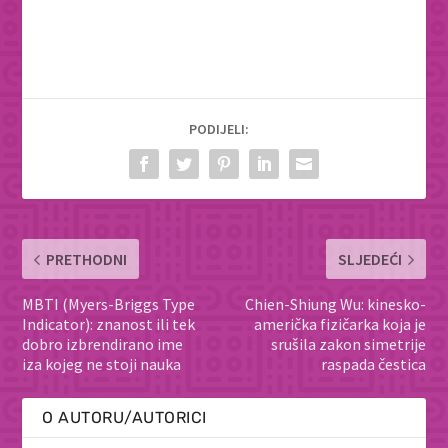
PODIJELI:
PRETHODNI
SLJEDEĆI
MBTI (Myers-Briggs Type
Chien-Shiung Wu: kinesko-
Indicator): znanost ili tek
američka fizičarka koja je
dobro izbrendirano ime
srušila zakon simetrije
iza kojeg ne stoji nauka
raspada čestica
O AUTORU/AUTORICI