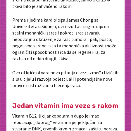
tkiva bilo je zahvaćeno rakom.
Prema riječima kardiologa
James Chong
sa
Univerziteta u Sidneju, ovi rezultati sugeriraju da
stalni mehanički stres i pokreti srca stvaraju
nepovoljno okruženje za rast tumora. Ipak, postoji i
negativna strana: ista ta mehanička aktivnost može
ograničiti sposobnost srca da se regenerira, za
razliku od nekih drugih tkiva.
Ovo otkriće otvara nova pitanja o vezi između fizičkih
sila u tijelu i razvoja bolesti, ali i potencijalne nove
pravce u istraživanju liječenja raka.
Jedan vitamin ima veze s rakom
Vitamin B12 ili cijankobalamin dugo je imao
reputaciju „dobrog“ vitamina jer je ključan za
stvaranje DNK, crvenih krvnih zrnaca i zaštitu nerava.