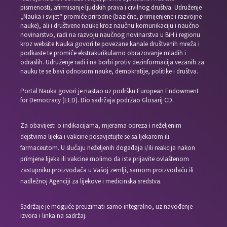
pismenosti, afirmisanje ljudskih prava i civilnog društva. Udruženje
„Nauka i svijet“ promiče prirodne (bazične, primijenjene i razvojne
nauke), ali i društvene nauke kroz naučnu komunikaciju i naučno
novinarstvo, radi na razvoju naučnog novinarstva u BiH i regionu
kroz website Nauka govori te povezane kanale društvenih mreža i
podkaste te promiče ekstrakurikularno obrazovanje mladih i
odraslih. Udruženje radi i na borbi protiv dezinformacija vezanih za
nauku te se bavi odnosom nauke, demokratije, politike i društva.
Portal Nauka govori je nastao uz podršku European Endowment
for Democracy (EED). Dio sadržaja podržao Glosarij CD.
Za obavijesti o indikacijama, mjerama opreza i neželjenim
dejstvima lijeka i vakcine posavjetujte se sa ljekarom ili
farmaceutom. U slučaju neželjenih događaja i/ili reakcija nakon
primjene lijeka ili vakcine molimo da iste prijavite ovlaštenom
zastupniku proizvođača u Vašoj zemlji, samom proizvođaču ili
nadležnoj Agenciji za lijekove i medicinska sredstva.
Sadržaje je moguće preuzimati samo integralno, uz navođenje
izvora i linka na sadržaj.