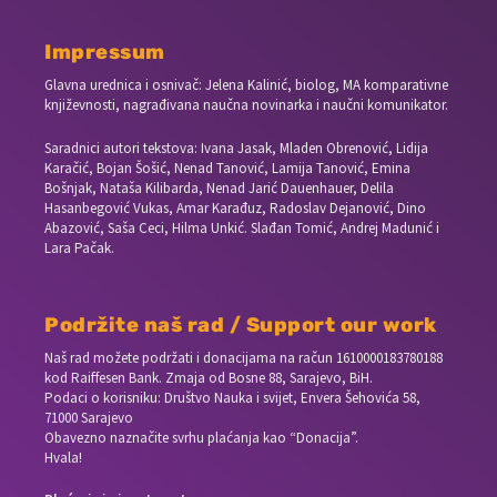
Impressum
Glavna urednica i osnivač: Jelena Kalinić, biolog, MA komparativne
književnosti, nagrađivana naučna novinarka i naučni komunikator.
Saradnici autori tekstova: Ivana Jasak, Mladen Obrenović, Lidija
Karačić, Bojan Šošić, Nenad Tanović, Lamija Tanović, Emina
Bošnjak, Nataša Kilibarda, Nenad Jarić Dauenhauer, Delila
Hasanbegović Vukas, Amar Karađuz, Radoslav Dejanović, Dino
Abazović, Saša Ceci, Hilma Unkić. Slađan Tomić, Andrej Madunić i
Lara Pačak.
Podržite naš rad / Support our work
Naš rad možete podržati i donacijama na račun
1610000183780188
kod Raiffesen Bank. Zmaja od Bosne 88, Sarajevo, BiH.
Podaci o korisniku: Društvo Nauka i svijet, Envera Šehovića 58,
71000 Sarajevo
Obavezno naznačite svrhu plaćanja kao “Donacija”.
Hvala!