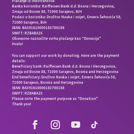
Plaćanje iz inostranstva:
Banka korisnika: Raiffeisen Bank d.d. Bosna i Hercegovina,
Zmaja od Bosne 88, 71000 Sarajevo, BiH
Podaci o korisniku: Društvo Nauka i svijet, Envera Šehovića 58,
71000 Sarajevo, BiH
IBAN: BA391610000183780188
SWIFT: RZBABA2S
Obavezno naznačite svrhu plaćanja kao “Donacija”
Hvala!
You can support our work by donating. Here are the payment
details:
Beneficiary bank: Raiffeisen Bank d.d. Bosna i Hercegovina,
Zmaja od Bosne 88, 71000 Sarajevo, Bosnia and Herzegovina
End beneficiary: Društvo Nauka i svijet, Envera Šehovića 58,
71000 Sarajevo, Bosnia and Herzegovina
IBAN: BA391610000183780188
SWIFT: RZBABA2S
Please note the payment purpose as “Donation”
Thank you!