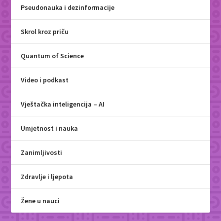
Pseudonauka i dezinformacije
Skrol kroz priču
Quantum of Science
Video i podkast
Vještačka inteligencija – AI
Umjetnost i nauka
Zanimljivosti
Zdravlje i ljepota
Žene u nauci