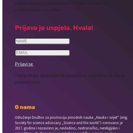
svijetu nauke, trendovima i onome što nas i vas
svakodnevno inspiriše.
Prijava je uspjela. Hvala!
Prijavi se
*Vaša email adresa će biti korištena isključivo za slanje
newslettera.
O nama
Udruženje Društvo za promociju prirodnih nauka „Nauka i svijet” (eng.
Society for science advocacy „Science and the world“) osnovano je
2017. godine i nezavisno je, nevladino, nestranačko, nereligijsko i