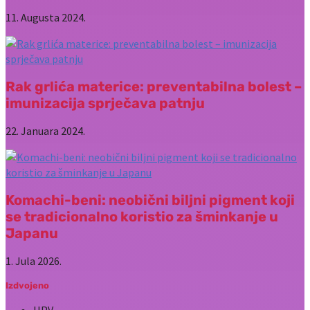
11. Augusta 2024.
Rak grlića materice: preventabilna bolest –
imunizacija sprječava patnju
22. Januara 2024.
Komachi-beni: neobični biljni pigment koji
se tradicionalno koristio za šminkanje u
Japanu
1. Jula 2026.
Izdvojeno
HPV