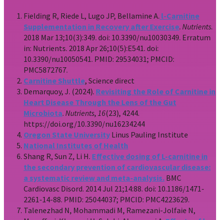
Fielding R, Riede L, Lugo JP, Bellamine A.
l-Carnitine
Supplementation in Recovery after Exercise
.
Nutrients
.
2018 Mar 13;10(3):349. doi: 10.3390/nu10030349. Erratum
in: Nutrients. 2018 Apr 26;10(5):E541. doi:
10.3390/nu10050541. PMID: 29534031; PMCID:
PMC5872767.
Carnitine Shuttle
, Science direct
Demarquoy, J. (2024).
Revisiting the Role of Carnitine in
Heart Disease Through the Lens of the Gut
Microbiota
.
Nutrients
,
16
(23), 4244.
https://doi.org/10.3390/nu16234244
Oregon State University
Linus Pauling Institute
National Institutes of Health
Shang R, Sun Z, Li H.
Effective dosing of L-carnitine in
the secondary prevention of cardiovascular disease:
a systematic review and meta-analysis.
BMC
Cardiovasc Disord. 2014 Jul 21;14:88. doi: 10.1186/1471-
2261-14-88. PMID: 25044037; PMCID: PMC4223629.
Talenezhad N, Mohammadi M, Ramezani-Jolfaie N,