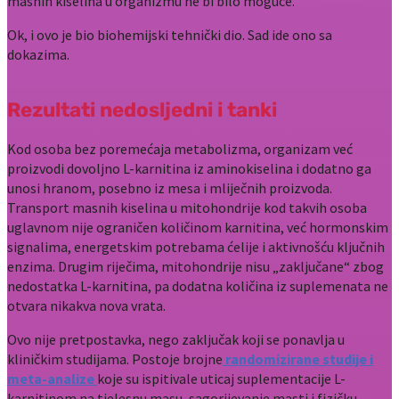
masnih kiselina u organizmu ne bi bilo moguće.
Ok, i ovo je bio biohemijski tehnički dio. Sad ide ono sa
dokazima.
Rezultati nedosljedni i tanki
Kod osoba bez poremećaja metabolizma, organizam već
proizvodi dovoljno L-karnitina iz aminokiselina i dodatno ga
unosi hranom, posebno iz mesa i mliječnih proizvoda.
Transport masnih kiselina u mitohondrije kod takvih osoba
uglavnom nije ograničen količinom karnitina, već hormonskim
signalima, energetskim potrebama ćelije i aktivnošću ključnih
enzima. Drugim riječima, mitohondrije nisu „zaključane“ zbog
nedostatka L-karnitina, pa dodatna količina iz suplemenata ne
otvara nikakva nova vrata.
Ovo nije pretpostavka, nego zaključak koji se ponavlja u
kliničkim studijama. Postoje brojne
randomizirane studije i
meta-analize
koje su ispitivale uticaj suplementacije L-
karnitinom na tjelesnu masu, sagorijevanje masti i fizičku