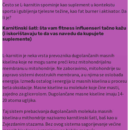
Često se L-karnitin spominje kao suplement u kontekstu
sporta i gubljenja tjelesne težine, kao fat burner i aktivator. Da
li je?
Karnitinski šatl: šta vam fitness influenseri tačno kažu
(i iskorištavaju to da vas navedu da kupujete
suplemente)
L-karnitin je neka vrsta prevoznika dugolančanih masnih
kiselina koje ne mogu same preći kroz mitohondrijalnu
membranu u mitohondrije. Ne zaboravimo, mitohondrije su
zapravo sistemi dvostrukih membrana, a u njima se oslobađa
energija. Između ostalog i energija iz masnih kiselina u procesu
beta oksidacije. Masne kiseline su molekule koje čine masti,
zajedno za glicerolom. Dugolančane masne kiseline imaju 14-
20 atoma ugljika.
Taj sistem prebacivanja dugolančanih molekula masnih
kiselina u mithondrije nazivamo karnitinski šatl, baš kao u
Zvjezdanim stazama. Bez ovog sistema sagorijevanje većine