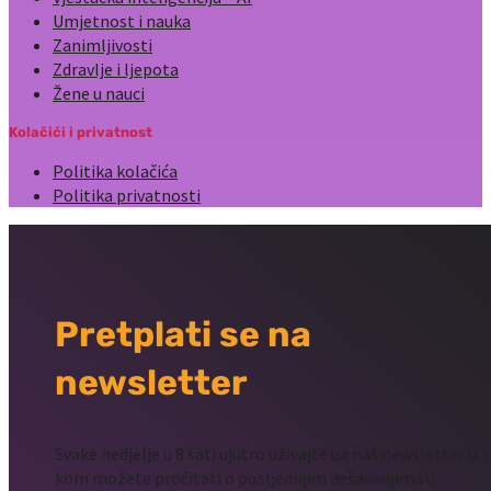
Umjetnost i nauka
Zanimljivosti
Zdravlje i ljepota
Žene u nauci
Kolačići i privatnost
Politika kolačića
Politika privatnosti
Pretplati se na
newsletter
Svake nedjelje u 8 sati ujutro uživajte uz naš newsletter u
kom možete pročitati o posljednjim dešavanjima u