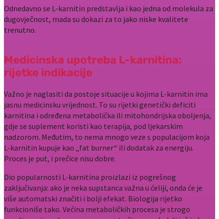
Odnedavno se L-karnitin predstavlja i kao jedna od molekula za
dugovječnost, mada su dokazi za to jako niske kvalitete
trenutno.
Medicinska upotreba L-karnitina:
rijetke indikacije
Važno je naglasiti da postoje situacije u kojima L-karnitin ima
jasnu medicinsku vrijednost. To su rijetki genetički deficiti
karnitina i određena metabolička ili mitohondrijska oboljenja,
gdje se suplement koristi kao terapija, pod ljekarskim
nadzorom. Međutim, to nema mnogo veze s populacijom koja
L-karnitin kupuje kao „fat burner“ ili dodatak za energiju.
Proces je put, i prečice nisu dobre.
Dio popularnosti L-karnitina proizlazi iz pogrešnog
zaključivanja: ako je neka supstanca važna u ćeliji, onda će je
više automatski značiti i bolji efekat. Biologija rijetko
funkcioniše tako. Većina metaboličkih procesa je strogo