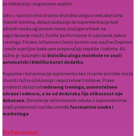
za hidrataciju i organizam uopšte.
Iako L-karnitin ima stvarnu biološku ulogu u metabolizmu
masnih kiselina, dokazi pokazuju da suplementacija kod
zdravih osoba uglavnom nema značajan efekat na
sagorijevanje masti, fizičke performanse ili oporavak nakon
treninga. Fitness influenseri često koriste ove naučne činjenice
i zvuče uvjerljivo kada vam preporučuju napitke i tablete. Ali
važno je razumjeti da
biološka uloga molekule ne znači
automatski i kliničku korist dodatka
.
Kupovina i konzumacija suplementa bez stvarne potrebe može
stvoriti lažna očekivanja i nepotrebne troškove. Prava
prednost dolazi od
redovnog treninga, uravnotežene
ishrane i odmora, a ne od dodataka čija efikasnost nije
dokazana.
Donošenje informisanih odluka o suplementima
znači prepoznati razliku između
fascinantne nauke i
marketinga
.
Reference: