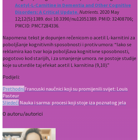
Acetyl-L-Carnitine in Dementia and Other Cognitive
Disorders: A Critical Update.
Nutrients
. 2020 May
12;12(5):1389. doi: 10.3390/nu12051389. PMID: 32408706;
PMCID: PMC7284336.
Napomena: tekst je dopunjen rečenicom o acetil L-karnitini za
poboljšanje kognitivnih sposobnosti i protiv umora: “Iako se
reklamira kao tvar koja poboljšava kognitivne sposobnosti,
pogotovo kod starijih, i za smanjenje umora. ne postoje studije
koje su utvrdile taj efekat acetil L karnitina (9,10).”
Podijeli:
Prethodni
Francuski naučnici koji su promijenili svijet: Louis
Pasteur
Sljedeći
Nauka i sarma: procesi koji stoje iza poznatog jela
O autoru/autorici