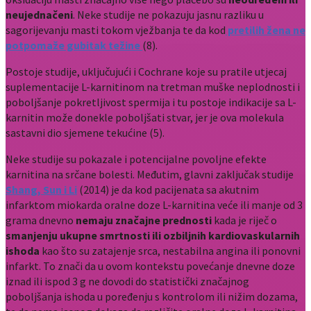
neujednačeni
. Neke studije ne pokazuju jasnu razliku u
sagorijevanju masti tokom vježbanja te da kod
pretilih žena ne
potpomaže gubitak težine
(8).
Postoje studije, uključujući i Cochrane koje su pratile utjecaj
suplementacije L-karnitinom na tretman muške neplodnosti i
poboljšanje pokretljivost spermija i tu postoje indikacije sa L-
karnitin može donekle poboljšati stvar, jer je ova molekula
sastavni dio sjemene tekućine (5).
Neke studije su pokazale i potencijalne povoljne efekte
karnitina na srčane bolesti. Međutim, glavni zaključak studije
Shang, Sun i Li
(2014) je da kod pacijenata sa akutnim
infarktom miokarda oralne doze L‑karnitina veće ili manje od 3
grama dnevno
nemaju značajne prednosti
kada je riječ o
smanjenju ukupne smrtnosti ili ozbiljnih kardiovaskularnih
ishoda
kao što su zatajenje srca, nestabilna angina ili ponovni
infarkt. To znači da u ovom kontekstu povećanje dnevne doze
iznad ili ispod 3 g ne dovodi do statistički značajnog
poboljšanja ishoda u poređenju s kontrolom ili nižim dozama,