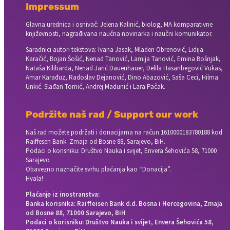
Impressum
Glavna urednica i osnivač: Jelena Kalinić, biolog, MA komparativne
književnosti, nagrađivana naučna novinarka i naučni komunikator.
Saradnici autori tekstova: Ivana Jasak, Mladen Obrenović, Lidija
Karačić, Bojan Šošić, Nenad Tanović, Lamija Tanović, Emina Bošnjak,
Nataša Kilibarda, Nenad Jarić Dauenhauer, Delila Hasanbegović Vukas,
Amar Karađuz, Radoslav Dejanović, Dino Abazović, Saša Ceci, Hilma
Unkić. Slađan Tomić, Andrej Madunić i Lara Pačak.
Podržite naš rad / Support our work
Naš rad možete podržati i donacijama na račun
1610000183780188 kod
Raiffesen Bank. Zmaja od Bosne 88, Sarajevo, BiH.
Podaci o korisniku: Društvo Nauka i svijet, Envera Šehovića 58, 71000
Sarajevo
Obavezno naznačite svrhu plaćanja kao “Donacija”.
Hvala!
Plaćanje iz inostranstva:
Banka korisnika: Raiffeisen Bank d.d. Bosna i Hercegovina, Zmaja
od Bosne 88, 71000 Sarajevo, BiH
Podaci o korisniku: Društvo Nauka i svijet, Envera Šehovića 58,