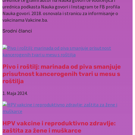
urednica podkasta Nauka govori i Instagram te FB profila
Nauka govori. 2018. osnovala i stranicu za informisanje o
vakcinama Vakcine.ba.
Srodni članci
Pivo i roštilj: marinada od piva smanjuje
prisutnost kancerogenih tvari u mesu s
roštilja
1. Maja 2024.
HPV vakcine i reproduktivno zdravlje:
zaštita za žene i muškarce