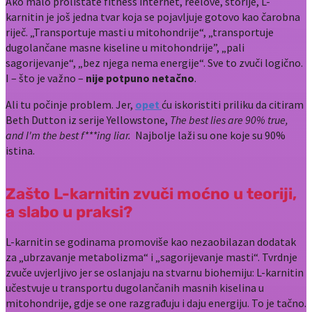
Ako malo prolistate fitness internet, reelove, storije, L-
karnitin je još jedna tvar koja se pojavljuje gotovo kao čarobna
riječ. „Transportuje masti u mitohondrije“, „transportuje
dugolančane masne kiseline u mitohondrije”, „pali
sagorijevanje“, „bez njega nema energije“. Sve to zvuči logično.
I – što je važno –
nije potpuno netačno
.
Ali tu počinje problem. Jer,
opet
ću iskoristiti priliku da citiram
Beth Dutton iz serije Yellowstone,
The best lies are 90% true,
and I'm the best f***ing liar.
Najbolje laži su one koje su 90%
istina.
Zašto L-karnitin zvuči moćno u teoriji,
a slabo u praksi?
L-karnitin se godinama promoviše kao nezaobilazan dodatak
za „ubrzavanje metabolizma“ i „sagorijevanje masti“. Tvrdnje
zvuče uvjerljivo jer se oslanjaju na stvarnu biohemiju: L-karnitin
učestvuje u transportu dugolančanih masnih kiselina u
mitohondrije, gdje se one razgrađuju i daju energiju. To je tačno.