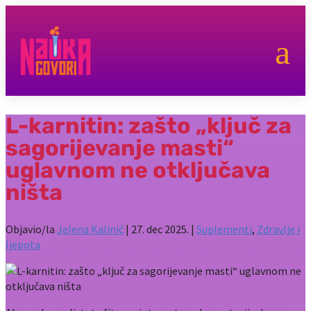
a
L-karnitin: zašto „ključ za
sagorijevanje masti“
uglavnom ne otključava
ništa
Objavio/la
Jelena Kalinić
|
27. dec 2025.
|
Suplementi
,
Zdravlje i
ljepota