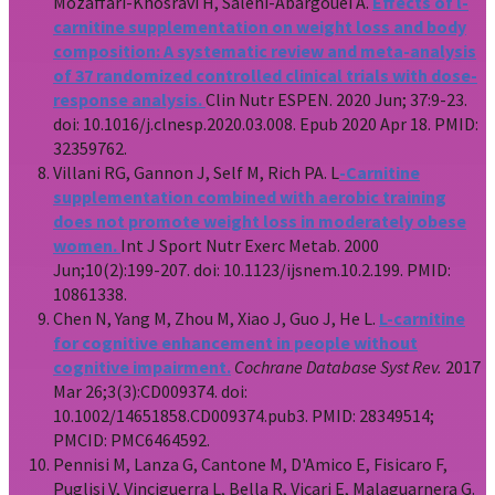
Mozaffari-Khosravi H, Salehi-Abargouei A.
Effects of l-
carnitine supplementation on weight loss and body
composition: A systematic review and meta-analysis
of 37 randomized controlled clinical trials with dose-
response analysis.
Clin Nutr ESPEN. 2020 Jun; 37:9-23.
doi: 10.1016/j.clnesp.2020.03.008. Epub 2020 Apr 18. PMID:
32359762.
Villani RG, Gannon J, Self M, Rich PA. L
-Carnitine
supplementation combined with aerobic training
does not promote weight loss in moderately obese
women.
Int J Sport Nutr Exerc Metab. 2000
Jun;10(2):199-207. doi: 10.1123/ijsnem.10.2.199. PMID:
10861338.
Chen N, Yang M, Zhou M, Xiao J, Guo J, He L.
L-carnitine
for cognitive enhancement in people without
cognitive impairment.
Cochrane Database Syst Rev.
2017
Mar 26;3(3):CD009374. doi:
10.1002/14651858.CD009374.pub3. PMID: 28349514;
PMCID: PMC6464592.
Pennisi M, Lanza G, Cantone M, D'Amico E, Fisicaro F,
Puglisi V, Vinciguerra L, Bella R, Vicari E, Malaguarnera G.