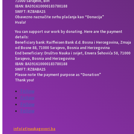
71000 Sarajevo, BiH
IBAN: BA391610000183780188
SWIFT: RZBABA2S
Obavezno naznačite svrhu plaćanja kao “Donacija”
Hvala!
You can support our work by donating. Here are the payment
details:
Beneficiary bank: Raiffeisen Bank d.d. Bosna i Hercegovina, Zmaja
od Bosne 88, 71000 Sarajevo, Bosnia and Herzegovina
End beneficiary: Društvo Nauka i svijet, Envera Šehovića 58, 71000
Sarajevo, Bosnia and Herzegovina
IBAN: BA391610000183780188
SWIFT: RZBABA2S
Please note the payment purpose as “Donation”
Thank you!
Follow
Follow
Follow
Follow
info(at)naukagovori.ba