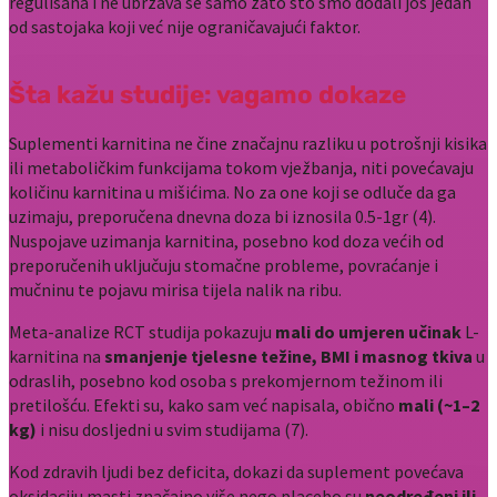
regulisana i ne ubrzava se samo zato što smo dodali još jedan
od sastojaka koji već nije ograničavajući faktor.
Šta kažu studije: vagamo dokaze
Suplementi karnitina ne čine značajnu razliku u potrošnji kisika
ili metaboličkim funkcijama tokom vježbanja, niti povećavaju
količinu karnitina u mišićima. No za one koji se odluče da ga
uzimaju, preporučena dnevna doza bi iznosila 0.5-1gr (4).
Nuspojave uzimanja karnitina, posebno kod doza većih od
preporučenih uključuju stomačne probleme, povraćanje i
mučninu te pojavu mirisa tijela nalik na ribu.
Meta-analize RCT studija pokazuju
mali do umjeren učinak
L-
karnitina na
smanjenje tjelesne težine, BMI i masnog tkiva
u
odraslih, posebno kod osoba s prekomjernom težinom ili
pretilošću. Efekti su, kako sam već napisala, obično
mali (~1–2
kg)
i nisu dosljedni u svim studijama (7).
Kod zdravih ljudi bez deficita, dokazi da suplement povećava
oksidaciju masti značajno više nego placebo su
neodređeni ili