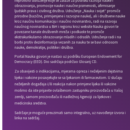
neprofitno udruženje koje se zalaže za podršku razvoja nauke i
obrazovanja, promocije nauke i naučne pismenosti, afirmisanje
ljudskih prava i civilnog društva. Udruženje „Nauka i svijet“ promiče
prirodne (bazične, primijenjene i razvojne nauke), ali i društvene nauke
kroz naučnu komunikaciju i naučno novinarstvo, radi na razvoju
naučnog novinarstva u BiH i regionu kroz website Nauka govori te
povezane kanale društvenih mreža i podkaste te promiče
ekstrakurikularno obrazovanje mladih i odraslih. Udruženje radi i na
borbi protiv dezinformacija vezanih za nauku te se bavi odnosom
nauke, demokratije, politike i društva.
Portal Nauka govori je nastao uz podršku European Endowment for
Democracy (EED). Dio sadržaja podržao Glosarij CD.
Za obavijesti o indikacijama, mjerama opreza i neželjenim dejstvima
lijeka i vakcine posavjetujte se sa ljekarom ili farmaceutom. U slučaju
neželjenih događaja i/ili reakcija nakon primjene lijeka ili vakcine
molimo da iste prijavite ovlaštenom zastupniku proizvođača u Vašoj
zemlji, samom proizvođaču ili nadležnoj Agenciji za lijekove i
medicinska sredstva.
Sadržaje je moguće preuzimati samo integralno, uz navođenje izvora i
linka na sadržaj.