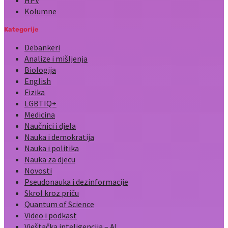
Kolumne
Kategorije
Debankeri
Analize i mišljenja
Biologija
English
Fizika
LGBTIQ+
Medicina
Naučnici i djela
Nauka i demokratija
Nauka i politika
Nauka za djecu
Novosti
Pseudonauka i dezinformacije
Skrol kroz priču
Quantum of Science
Video i podkast
Vještačka inteligencija – AI