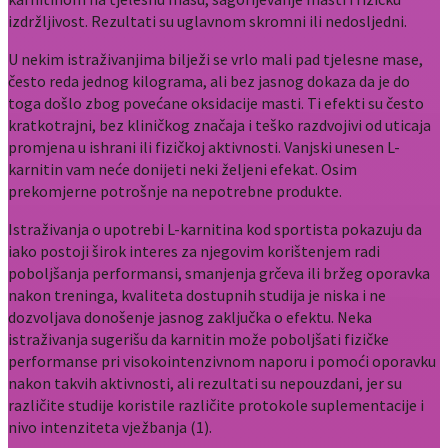
izdržljivost. Rezultati su uglavnom skromni ili nedosljedni.
U nekim istraživanjima bilježi se vrlo mali pad tjelesne mase,
često reda jednog kilograma, ali bez jasnog dokaza da je do
toga došlo zbog povećane oksidacije masti. Ti efekti su često
kratkotrajni, bez kliničkog značaja i teško razdvojivi od uticaja
promjena u ishrani ili fizičkoj aktivnosti. Vanjski unesen L-
karnitin vam neće donijeti neki željeni efekat. Osim
prekomjerne potrošnje na nepotrebne produkte.
Istraživanja o upotrebi L-karnitina kod sportista pokazuju da
iako postoji širok interes za njegovim korištenjem radi
poboljšanja performansi, smanjenja grčeva ili bržeg oporavka
nakon treninga, kvaliteta dostupnih studija je niska i ne
dozvoljava donošenje jasnog zaključka o efektu. Neka
istraživanja sugerišu da karnitin može poboljšati fizičke
performanse pri visokointenzivnom naporu i pomoći oporavku
nakon takvih aktivnosti, ali rezultati su nepouzdani, jer su
različite studije koristile različite protokole suplementacije i
nivo intenziteta vježbanja (1).