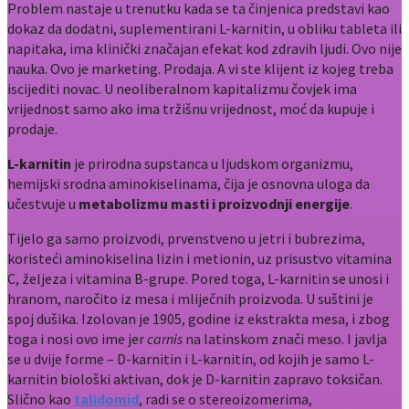
Problem nastaje u trenutku kada se ta činjenica predstavi kao
dokaz da dodatni, suplementirani L-karnitin, u obliku tableta ili
napitaka, ima klinički značajan efekat kod zdravih ljudi. Ovo nije
nauka. Ovo je marketing. Prodaja. A vi ste klijent iz kojeg treba
iscijediti novac. U neoliberalnom kapitalizmu čovjek ima
vrijednost samo ako ima tržišnu vrijednost, moć da kupuje i
prodaje.
L-karnitin
je prirodna supstanca u ljudskom organizmu,
hemijski srodna aminokiselinama, čija je osnovna uloga da
učestvuje u
metabolizmu masti i proizvodnji energije
.
Tijelo ga samo proizvodi, prvenstveno u jetri i bubrezima,
koristeći aminokiselina lizin i metionin, uz prisustvo vitamina
C, željeza i vitamina B-grupe. Pored toga, L-karnitin se unosi i
hranom, naročito iz mesa i mliječnih proizvoda. U suštini je
spoj dušika. Izolovan je 1905, godine iz ekstrakta mesa, i zbog
toga i nosi ovo ime jer
carnis
na latinskom znači meso. I javlja
se u dvije forme – D-karnitin i L-karnitin, od kojih je samo L-
karnitin biološki aktivan, dok je D-karnitin zapravo toksičan.
Slično kao
talidomid
, radi se o stereoizomerima,