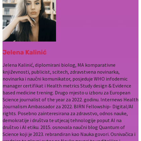
Jelena Kalinić
Jelena Kalinić, diplomirani biolog, MA komparativne
književnosti, publicist, scitech, zdravstvena novinarka,
novinarka i naučni komunikator, posjeduje WHO infodemic
manager certifikat i Health metrics Study design & Evidence
based medicine trening. Drugo mjesto u izboru za European
Science journalist of the year za 2022. godinu. Internews Health
Journalism Ambassador za 2022. BIRN Fellowship- Digital/AI
rights. Posebno zainteresirana za zdravstvo, odnos nauke,
demokratije i društva te utjecaj tehnologije poput AI na
društvo i AI etiku. 2015. osnovala naučni blog Quantum of
Science koji je 2023. rebrandiran kao Nauka govori. Osnivačica i
urednice te glavni autor na Nauka govori te voditeljica i