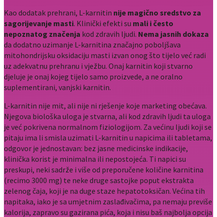
Kao dodatak prehrani, L-karnitin
nije magično sredstvo za
sagorijevanje masti
. Klinički efekti su
mali i često
nepoznatog značenja
kod zdravih ljudi.
Nema jasnih dokaza
da dodatno uzimanje L-karnitina značajno poboljšava
mitohondrijsku oksidaciju masti izvan onog što tijelo već radi
uz adekvatnu prehranu i vježbu. Onaj karnitin koji stvarno
djeluje je onaj kojeg tijelo samo proizvede, a ne oralno
suplementirani, vanjski karnitin.
L-karnitin nije mit, ali nije ni rješenje koje marketing obećava.
Njegova biološka uloga je stvarna, ali kod zdravih ljudi ta uloga
je već pokrivena normalnom fiziologijom. Za većinu ljudi koji se
pitaju ima li smisla uzimati L-karnitin u napicima ili tabletama,
odgovor je jednostavan: bez jasne medicinske indikacije,
klinička korist je minimalna ili nepostojeća. Ti napici su
preskupi, neki sadrže i više od preporučene količine karnitina
(recimo 3000 mg) te neke druge sastojke poput ekstrakta
zelenog čaja, koji je na duge staze hepatotoksičan. Većina tih
napitaka, iako je sa umjetnim zaslađivačima, pa nemaju previše
kalorija, zapravo su gazirana pića, koja i nisu baš najbolja opcija