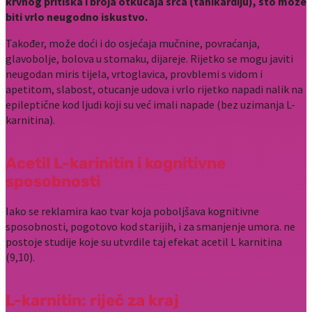
krvnog pritiska i broja otkucaja srca (tahikardiju), što može
biti vrlo neugodno iskustvo.
Također, može doći i do osjećaja mučnine, povraćanja,
glavobolje, bolova u stomaku, dijareje. Rijetko se mogu javiti
neugodan miris tijela, vrtoglavica, provblemi s vidom i
apetitom, slabost, otucanje udova i vrlo rijetko napadi nalik na
epileptične kod ljudi koji su već imali napade (bez uzimanja L-
karnitina).
Acetil L-karinitin i kognitivne
sposobnosti
Iako se reklamira kao tvar koja poboljšava kognitivne
sposobnosti, pogotovo kod starijih, i za smanjenje umora. ne
postoje studije koje su utvrdile taj efekat acetil L karnitina
(9,10).
L-karnitin: riječ za kraj