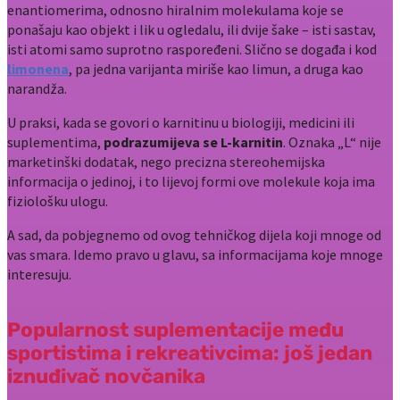
enantiomerima, odnosno hiralnim molekulama koje se
ponašaju kao objekt i lik u ogledalu, ili dvije šake – isti sastav,
isti atomi samo suprotno raspoređeni. Slično se događa i kod
limonena
, pa jedna varijanta miriše kao limun, a druga kao
narandža.
U praksi, kada se govori o karnitinu u biologiji, medicini ili
suplementima,
podrazumijeva se L-karnitin
. Oznaka „L“ nije
marketinški dodatak, nego precizna stereohemijska
informacija o jedinoj, i to lijevoj formi ove molekule koja ima
fiziološku ulogu.
A sad, da pobjegnemo od ovog tehničkog dijela koji mnoge od
vas smara. Idemo pravo u glavu, sa informacijama koje mnoge
interesuju.
Popularnost suplementacije među
sportistima i rekreativcima: još jedan
iznuđivač novčanika