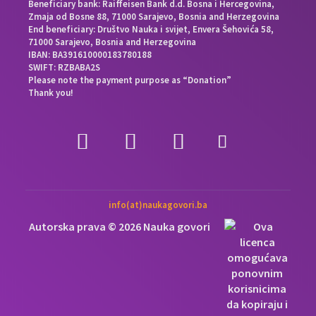
Beneficiary bank: Raiffeisen Bank d.d. Bosna i Hercegovina,
Zmaja od Bosne 88, 71000 Sarajevo, Bosnia and Herzegovina
End beneficiary: Društvo Nauka i svijet, Envera Šehovića 58,
71000 Sarajevo, Bosnia and Herzegovina
IBAN: BA391610000183780188
SWIFT: RZBABA2S
Please note the payment purpose as “Donation”
Thank you!
info(at)naukagovori.ba
Autorska prava © 2026 Nauka govori