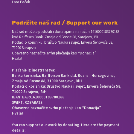
Lara Pačak.
Podržite naš rad / Support our work
Naš rad možete podržati i donacijama na račun
1610000183780188
kod Raiffesen Bank. Zmaja od Bosne 88, Sarajevo, BiH.
Podaci o korisniku: Društvo Nauka i svijet, Envera Šehovića 58,
71000 Sarajevo
Obavezno naznačite svrhu plaćanja kao “Donacija”.
Hvala!
Plaćanje iz inostranstva:
Banka korisnika: Raiffeisen Bank d.d. Bosna i Hercegovina,
Zmaja od Bosne 88, 71000 Sarajevo, BiH
Podaci o korisniku: Društvo Nauka i svijet, Envera Šehovića 58,
71000 Sarajevo, BiH
IBAN: BA391610000183780188
SWIFT: RZBABA2S
Obavezno naznačite svrhu plaćanja kao “Donacija”
Hvala!
You can support our work by donating. Here are the payment
details: