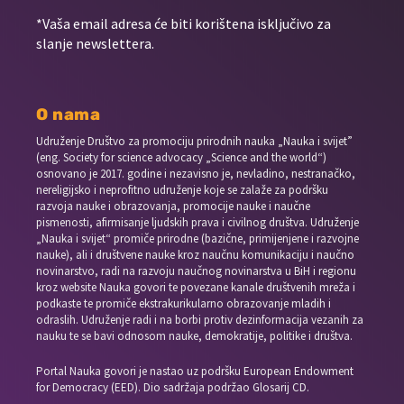
*Vaša email adresa će biti korištena isključivo za
slanje newslettera.
O nama
Udruženje Društvo za promociju prirodnih nauka „Nauka i svijet”
(eng. Society for science advocacy „Science and the world“)
osnovano je 2017. godine i nezavisno je, nevladino, nestranačko,
nereligijsko i neprofitno udruženje koje se zalaže za podršku
razvoja nauke i obrazovanja, promocije nauke i naučne
pismenosti, afirmisanje ljudskih prava i civilnog društva. Udruženje
„Nauka i svijet“ promiče prirodne (bazične, primijenjene i razvojne
nauke), ali i društvene nauke kroz naučnu komunikaciju i naučno
novinarstvo, radi na razvoju naučnog novinarstva u BiH i regionu
kroz website Nauka govori te povezane kanale društvenih mreža i
podkaste te promiče ekstrakurikularno obrazovanje mladih i
odraslih. Udruženje radi i na borbi protiv dezinformacija vezanih za
nauku te se bavi odnosom nauke, demokratije, politike i društva.
Portal Nauka govori je nastao uz podršku European Endowment
for Democracy (EED). Dio sadržaja podržao Glosarij CD.