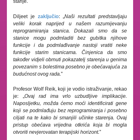
starije.
Diljeet je
zaključio
: „
Naši rezultati predstavljaju
veliki korak naprijed u našem razumijevanju
reprogramiranja stanica. Dokazali smo da se
stanice mogu podmladiti bez gubitka njihove
funkcije i da podmlađivanje nastoji vratiti neke
funkcije starim stanicama. Činjenica da smo
također vidjeli obrnuti pokazatelj starenja u genima
povezanim s bolestima posebno je obećavajuća za
budućnost ovog rada.
”
Profesor Wolf Reik, koji je vodio istraživanje, rekao
je: „
Ovaj rad ima vrlo uzbudljive implikacije.
Naposljetku, možda ćemo moći identificirati gene
koji se podmlađuju bez reprogramiranja i posebno
ciljati na te kako bi smanjili učinke starenja. Ovaj
pristup obećava vrijedna otkrića koja bi mogla
otvoriti nevjerovatan terapijski horizont.
”