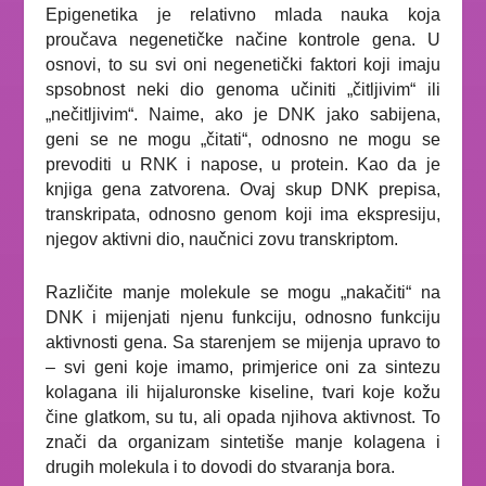
Epigenetika je relativno mlada nauka koja
proučava negenetičke načine kontrole gena. U
osnovi, to su svi oni negenetički faktori koji imaju
spsobnost neki dio genoma učiniti „čitljivim“ ili
„nečitljivim“. Naime, ako je DNK jako sabijena,
geni se ne mogu „čitati“, odnosno ne mogu se
prevoditi u RNK i napose, u protein. Kao da je
knjiga gena zatvorena. Ovaj skup DNK prepisa,
transkripata, odnosno genom koji ima ekspresiju,
njegov aktivni dio, naučnici zovu transkriptom.
Različite manje molekule se mogu „nakačiti“ na
DNK i mijenjati njenu funkciju, odnosno funkciju
aktivnosti gena. Sa starenjem se mijenja upravo to
– svi geni koje imamo, primjerice oni za sintezu
kolagana ili hijaluronske kiseline, tvari koje kožu
čine glatkom, su tu, ali opada njihova aktivnost. To
znači da organizam sintetiše manje kolagena i
drugih molekula i to dovodi do stvaranja bora.