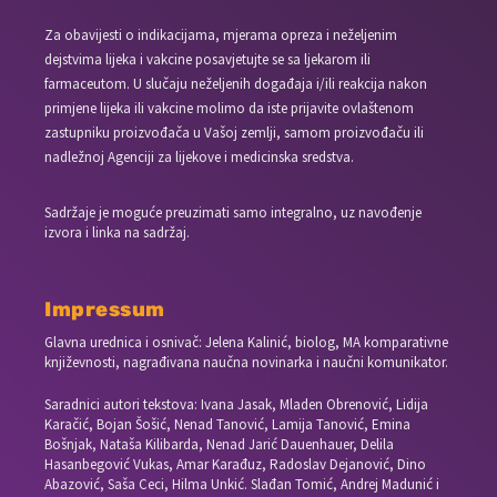
Za obavijesti o indikacijama, mjerama opreza i neželjenim
dejstvima lijeka i vakcine posavjetujte se sa ljekarom ili
farmaceutom. U slučaju neželjenih događaja i/ili reakcija nakon
primjene lijeka ili vakcine molimo da iste prijavite ovlaštenom
zastupniku proizvođača u Vašoj zemlji, samom proizvođaču ili
nadležnoj Agenciji za lijekove i medicinska sredstva.
Sadržaje je moguće preuzimati samo integralno, uz navođenje
izvora i linka na sadržaj.
Impressum
Glavna urednica i osnivač: Jelena Kalinić, biolog, MA komparativne
književnosti, nagrađivana naučna novinarka i naučni komunikator.
Saradnici autori tekstova: Ivana Jasak, Mladen Obrenović, Lidija
Karačić, Bojan Šošić, Nenad Tanović, Lamija Tanović, Emina
Bošnjak, Nataša Kilibarda, Nenad Jarić Dauenhauer, Delila
Hasanbegović Vukas, Amar Karađuz, Radoslav Dejanović, Dino
Abazović, Saša Ceci, Hilma Unkić. Slađan Tomić, Andrej Madunić i