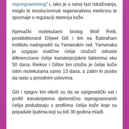
reprogramming
”
i, iako je u ranoj fazi istraživanja,
moglo bi revolucionirati regenerativnu medicinu te
spoznaje o regulaciji starenja kože.
Njemački molekularni biolog Wolf Reik,
postdoktorand Diljeet Gill i tim na Babraham
institutu nadogradili su Yamanakin rad. Yamanaka
je uzgajao matične ćelije izlažući odrasle
diferencirane ćelije transkripcijskim faktorima oko
50 dana. Reikov i Gillov tim izložio je ćelije kože
istim molekulama samo 13 dana, a zatim ih pustio
da rastu u prirodnim uslovima.
Gill i njegov tim otkrili su da se epigenetički sat i
profili transkriptoma djelomično reprogramiranih
ćelija podudaraju s profilima ćelija kože koje su
pripadale ljudima koji su bili 30 godina mlađi.