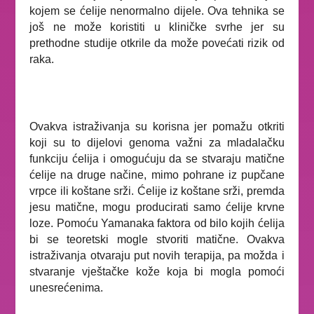
kojem se ćelije nenormalno dijele. Ova tehnika se
još ne može koristiti u kliničke svrhe jer su
prethodne studije otkrile da može povećati rizik od
raka.
Ovakva istraživanja su korisna jer pomažu otkriti
koji su to dijelovi genoma važni za mladalačku
funkciju ćelija i omogućuju da se stvaraju matične
ćelije na druge načine, mimo pohrane iz pupčane
vrpce ili koštane srži. Ćelije iz koštane srži, premda
jesu matične, mogu producirati samo ćelije krvne
loze. Pomoću Yamanaka faktora od bilo kojih ćelija
bi se teoretski mogle stvoriti matične. Ovakva
istraživanja otvaraju put novih terapija, pa možda i
stvaranje vještačke kože koja bi mogla pomoći
unesrećenima.