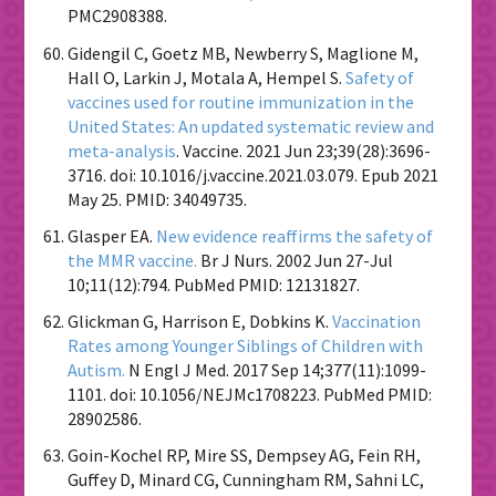
PMC2908388.
Gidengil C, Goetz MB, Newberry S, Maglione M,
Hall O, Larkin J, Motala A, Hempel S.
Safety of
vaccines used for routine immunization in the
United States: An updated systematic review and
meta-analysis
. Vaccine. 2021 Jun 23;39(28):3696-
3716. doi: 10.1016/j.vaccine.2021.03.079. Epub 2021
May 25. PMID: 34049735.
Glasper EA.
New evidence reaffirms the safety of
the MMR vaccine.
Br J Nurs. 2002 Jun 27-Jul
10;11(12):794. PubMed PMID: 12131827.
Glickman G, Harrison E, Dobkins K.
Vaccination
Rates among Younger Siblings of Children with
Autism.
N Engl J Med. 2017 Sep 14;377(11):1099-
1101. doi: 10.1056/NEJMc1708223. PubMed PMID:
28902586.
Goin-Kochel RP, Mire SS, Dempsey AG, Fein RH,
Guffey D, Minard CG, Cunningham RM, Sahni LC,