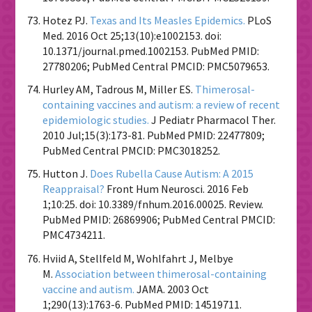
Hotez PJ.
Texas and Its Measles Epidemics.
PLoS
Med. 2016 Oct 25;13(10):e1002153. doi:
10.1371/journal.pmed.1002153. PubMed PMID:
27780206; PubMed Central PMCID: PMC5079653.
Hurley AM, Tadrous M, Miller ES.
Thimerosal-
containing vaccines and autism: a review of recent
epidemiologic studies.
J Pediatr Pharmacol Ther.
2010 Jul;15(3):173-81. PubMed PMID: 22477809;
PubMed Central PMCID: PMC3018252.
Hutton J.
Does Rubella Cause Autism: A 2015
Reappraisal?
Front Hum Neurosci. 2016 Feb
1;10:25. doi: 10.3389/fnhum.2016.00025. Review.
PubMed PMID: 26869906; PubMed Central PMCID:
PMC4734211.
Hviid A, Stellfeld M, Wohlfahrt J, Melbye
M.
Association between thimerosal-containing
vaccine and autism.
JAMA. 2003 Oct
1;290(13):1763-6. PubMed PMID: 14519711.