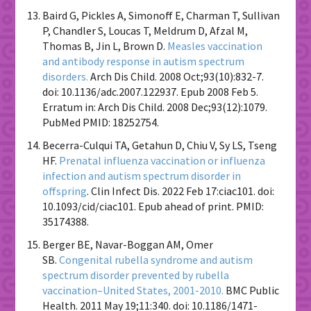
Baird G, Pickles A, Simonoff E, Charman T, Sullivan
P, Chandler S, Loucas T, Meldrum D, Afzal M,
Thomas B, Jin L, Brown D.
Measles vaccination
and antibody response in autism spectrum
disorders.
Arch Dis Child. 2008 Oct;93(10):832-7.
doi: 10.1136/adc.2007.122937. Epub 2008 Feb 5.
Erratum in: Arch Dis Child. 2008 Dec;93(12):1079.
PubMed PMID: 18252754.
Becerra-Culqui TA, Getahun D, Chiu V, Sy LS, Tseng
HF.
Prenatal influenza vaccination or influenza
infection and autism spectrum disorder in
offspring
. Clin Infect Dis. 2022 Feb 17:ciac101. doi:
10.1093/cid/ciac101. Epub ahead of print. PMID:
35174388.
Berger BE, Navar-Boggan AM, Omer
SB.
Congenital rubella syndrome and autism
spectrum disorder prevented by rubella
vaccination–United States, 2001-2010.
BMC Public
Health. 2011 May 19;11:340. doi: 10.1186/1471-