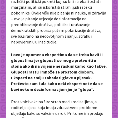
različiti politički pokreti koji su bili i trebali ostati
marginalni, ali su iskoristili strah ljudi i stekli
pobornike. Ovdje više nije pitanje ni nauke, ni zdravlja
– ovo je pitanje utjecaja dezinformacija na
preoblikovanje društva, politike i urušavanje
demokratskih procesa putem polarizacije društva,
sve bazirano na nedovoljnom znanju, strahu i
nepovjerenju u institucije.
I ovo je opomena ekspertima da se treba baviti i
glupostima jer gluposti se mogu pretvoriti u
slona ako ih na vrijeme ne raskrinkamo kao takve.
Gluposti rastu i množe se prostom diobom.
Eksperti ne smiju zabadati glave u pijesak.
Prečesto sam čula kako neki ekspert neće da se
bavi nekom dezinformacijom jer je “glupa”.
Protivnici vakcina šire strah među roditeljima, a
roditelje djece koja imaju zdravstvene probleme
ubjeđuju kako su vakcine uzrok. Pri tome im prodaju