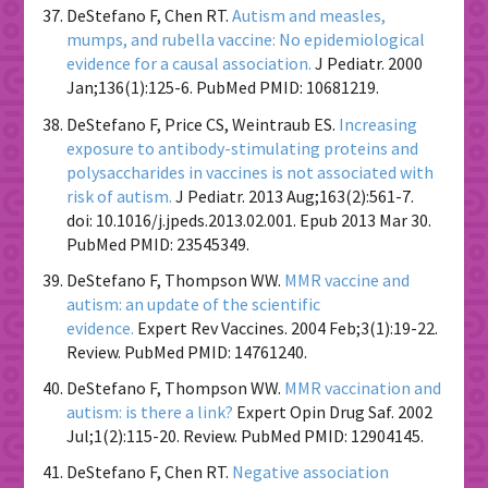
DeStefano F, Chen RT.
Autism and measles,
mumps, and rubella vaccine: No epidemiological
evidence for a causal association.
J Pediatr. 2000
Jan;136(1):125-6. PubMed PMID: 10681219.
DeStefano F, Price CS, Weintraub ES.
Increasing
exposure to antibody-stimulating proteins and
polysaccharides in vaccines is not associated with
risk of autism.
J Pediatr. 2013 Aug;163(2):561-7.
doi: 10.1016/j.jpeds.2013.02.001. Epub 2013 Mar 30.
PubMed PMID: 23545349.
DeStefano F, Thompson WW.
MMR vaccine and
autism: an update of the scientific
evidence.
Expert Rev Vaccines. 2004 Feb;3(1):19-22.
Review. PubMed PMID: 14761240.
DeStefano F, Thompson WW.
MMR vaccination and
autism: is there a link?
Expert Opin Drug Saf. 2002
Jul;1(2):115-20. Review. PubMed PMID: 12904145.
DeStefano F, Chen RT.
Negative association