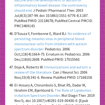
inflammatory bowel disease: the controversy
should end.
J Pediatr Pharmacol Ther. 2003
Jul;8(3):187-99. doi: 10.5863/1551-6776-8.3.187.
PubMed PMID: 23118678; PubMed Central PMCID:
PMC3469143.
D’Souza Y, Fombonne E, Ward BJ.
No evidence of
persisting measles virus in peripheral blood
mononuclear cells from children with autism
spectrum disorder.
Pediatrics. 2006
Oct;118(4):1664-75. Erratum in: Pediatrics. 2006
Dec;118(6):2608. PubMed PMID: 17015560.
Doja A, Roberts W.
Immunizations and autism: a
review of the literature.
Can J Neurol Sci. 2006
Nov;33(4):341-6. Review. PubMed PMID: 17168158.
El-Ansary A, Chirumbolo S, Bhat RS, Dadar M,
Ibrahim EM, Bjørklund G.
The Role of Lipidomics
in Autism Spectrum Disorder
. Mol Diagn Ther. 2019
Nov 5;. doi: 10.1007/s40291-019-00430-0. [Epub