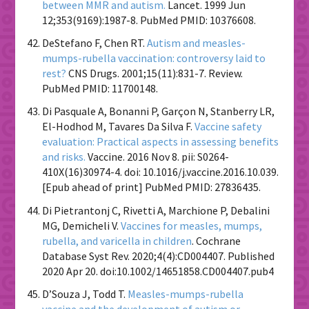
between MMR and autism.
Lancet. 1999 Jun
12;353(9169):1987-8. PubMed PMID: 10376608.
DeStefano F, Chen RT.
Autism and measles-
mumps-rubella vaccination: controversy laid to
rest?
CNS Drugs. 2001;15(11):831-7. Review.
PubMed PMID: 11700148.
Di Pasquale A, Bonanni P, Garçon N, Stanberry LR,
El-Hodhod M, Tavares Da Silva F.
Vaccine safety
evaluation: Practical aspects in assessing benefits
and risks.
Vaccine. 2016 Nov 8. pii: S0264-
410X(16)30974-4. doi: 10.1016/j.vaccine.2016.10.039.
[Epub ahead of print] PubMed PMID: 27836435.
Di Pietrantonj C, Rivetti A, Marchione P, Debalini
MG, Demicheli V.
Vaccines for measles, mumps,
rubella, and varicella in children
.
Cochrane
Database Syst Rev
. 2020;4(4):CD004407. Published
2020 Apr 20. doi:10.1002/14651858.CD004407.pub4
D’Souza J, Todd T.
Measles-mumps-rubella
vaccine and the development of autism or