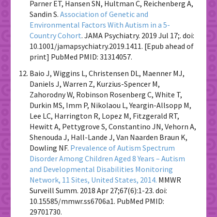
Parner ET, Hansen SN, Hultman C, Reichenberg A,
Sandin S.
Association of Genetic and
Environmental Factors With Autism in a 5-
Country Cohort
. JAMA Psychiatry. 2019 Jul 17;. doi:
10.1001/jamapsychiatry.2019.1411. [Epub ahead of
print] PubMed PMID: 31314057.
Baio J, Wiggins L, Christensen DL, Maenner MJ,
Daniels J, Warren Z, Kurzius-Spencer M,
Zahorodny W, Robinson Rosenberg C, White T,
Durkin MS, Imm P, Nikolaou L, Yeargin-Allsopp M,
Lee LC, Harrington R, Lopez M, Fitzgerald RT,
Hewitt A, Pettygrove S, Constantino JN, Vehorn A,
Shenouda J, Hall-Lande J, Van Naarden Braun K,
Dowling NF.
Prevalence of Autism Spectrum
Disorder Among Children Aged 8 Years – Autism
and Developmental Disabilities Monitoring
Network, 11 Sites, United States, 2014.
MMWR
Surveill Summ. 2018 Apr 27;67(6):1-23. doi:
10.15585/mmwr.ss6706a1. PubMed PMID:
29701730.