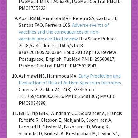
PubMed PMID: 12456546; PubMed Central PMCID:
PMC1755823.
Aps LRMM, Piantola MAF, Pereira SA, Castro JT,
Santos FAO, Ferreira LCS.
Adverse events of
vaccines and the consequences of non-
vaccination: a critical review.
Rev Saude Publica.
2018;52:40. doi: 10.11606/s1518-
8787.2018052000384. Epub 2018 Apr 12. Review.
Portuguese, English. PubMed PMID: 29668817;
PubMed Central PMCID: PMC5933943.
Ashmawi NS, Hammoda MA.
Early Prediction and
Evaluation of Risk of Autism Spectrum Disorders
.
Cureus. 2022 Mar 24;14(3):e23465. doi:
10.7759/cureus.23465. PMID: 35481307; PMCID:
PMC9034898.
Bai D, Yip BHK, Windham GC, Sourander A, Francis
R, Yoffe R, Glasson E, Mahjani B, Suominen A,
Leonard H, Gissler M, Buxbaum JD, Wong K,
Schendel D, Kodesh A, Breshnahan M, Levine SZ,