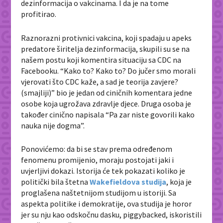
dezinformacija o vakcinama. I da je na tome
profitirao.
Raznorazni protivnici vakcina, koji spadaju u apeks
predatore širitelja dezinformacija, skupili su se na
našem postu koji komentira situaciju sa CDC na
Facebooku. “Kako to? Kako to? Do jučer smo morali
vjerovati što CDC kaže, a sad je teorija zavjere?
(smajliji)” bio je jedan od ciničnih komentara jedne
osobe koja ugrožava zdravlje djece. Druga osoba je
također cinično napisala “Pa zar niste govorili kako
nauka nije dogma”.
Ponovićemo: da bi se stav prema određenom
fenomenu promijenio, moraju postojati jaki i
uvjerljivi dokazi. Istorija će tek pokazati koliko je
politički bila štetna
Wakefieldova studija
, koja je
proglašena naštetnijom studijom u istoriji. Sa
aspekta politike i demokratije, ova studija je horor
jer su nju kao odskočnu dasku, piggybacked, iskoristili