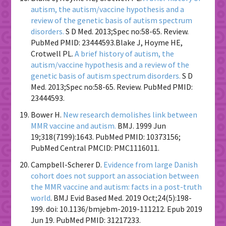
autism, the autism/vaccine hypothesis and a
review of the genetic basis of autism spectrum
disorders.
S D Med. 2013;Spec no:58-65. Review.
PubMed PMID: 23444593.Blake J, Hoyme HE,
Crotwell PL.
A brief history of autism, the
autism/vaccine hypothesis and a review of the
genetic basis of autism spectrum disorders.
S D
Med. 2013;Spec no:58-65. Review. PubMed PMID:
23444593.
Bower H.
New research demolishes link between
MMR vaccine and autism.
BMJ. 1999 Jun
19;318(7199):1643. PubMed PMID: 10373156;
PubMed Central PMCID: PMC1116011.
Campbell-Scherer D.
Evidence from large Danish
cohort does not support an association between
the MMR vaccine and autism: facts in a post-truth
world
. BMJ Evid Based Med. 2019 Oct;24(5):198-
199. doi: 10.1136/bmjebm-2019-111212. Epub 2019
Jun 19. PubMed PMID: 31217233.