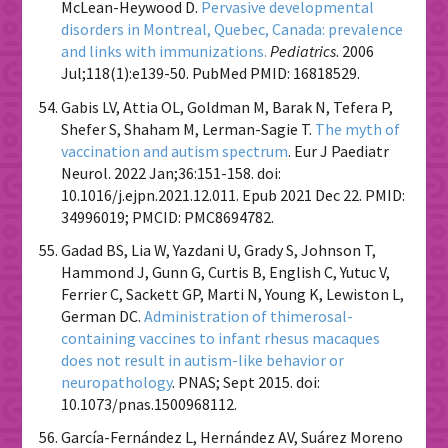
McLean-Heywood D.
Pervasive developmental
disorders in Montreal, Quebec, Canada: prevalence
and links with immunizations.
Pediatrics
. 2006
Jul;118(1):e139-50. PubMed PMID: 16818529.
Gabis LV, Attia OL, Goldman M, Barak N, Tefera P,
Shefer S, Shaham M, Lerman-Sagie T.
The myth of
vaccination and autism spectrum
. Eur J Paediatr
Neurol. 2022 Jan;36:151-158. doi:
10.1016/j.ejpn.2021.12.011. Epub 2021 Dec 22. PMID:
34996019; PMCID: PMC8694782.
Gadad BS, Lia W, Yazdani U, Grady S, Johnson T,
Hammond J, Gunn G, Curtis B, English C, Yutuc V,
Ferrier C, Sackett GP, Marti N, Young K, Lewiston L,
German DC.
Administration of thimerosal-
containing vaccines to infant rhesus macaques
does not result in autism-like behavior or
neuropathology
. PNAS; Sept 2015. doi:
10.1073/pnas.1500968112.
García-Fernández L, Hernández AV, Suárez Moreno