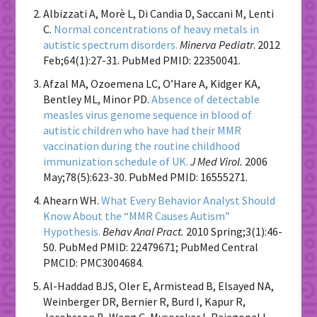
Albizzati A, Morè L, Di Candia D, Saccani M, Lenti
C.
Normal concentrations of heavy metals in
autistic spectrum disorders.
Minerva Pediatr
. 2012
Feb;64(1):27-31. PubMed PMID: 22350041.
Afzal MA, Ozoemena LC, O’Hare A, Kidger KA,
Bentley ML, Minor PD.
Absence of detectable
measles virus genome sequence in blood of
autistic children who have had their MMR
vaccination during the routine childhood
immunization schedule of UK.
J Med Virol.
2006
May;78(5):623-30. PubMed PMID: 16555271.
Ahearn WH.
What Every Behavior Analyst Should
Know About the “MMR Causes Autism”
Hypothesis.
Behav Anal Pract.
2010 Spring;3(1):46-
50. PubMed PMID: 22479671; PubMed Central
PMCID: PMC3004684.
Al-Haddad BJS, Oler E, Armistead B, Elsayed NA,
Weinberger DR, Bernier R, Burd I, Kapur R,