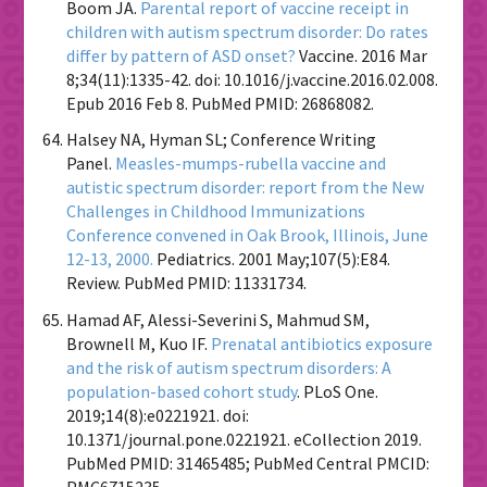
Boom JA.
Parental report of vaccine receipt in
children with autism spectrum disorder: Do rates
differ by pattern of ASD onset?
Vaccine. 2016 Mar
8;34(11):1335-42. doi: 10.1016/j.vaccine.2016.02.008.
Epub 2016 Feb 8. PubMed PMID: 26868082.
Halsey NA, Hyman SL; Conference Writing
Panel.
Measles-mumps-rubella vaccine and
autistic spectrum disorder: report from the New
Challenges in Childhood Immunizations
Conference convened in Oak Brook, Illinois, June
12-13, 2000.
Pediatrics. 2001 May;107(5):E84.
Review. PubMed PMID: 11331734.
Hamad AF, Alessi-Severini S, Mahmud SM,
Brownell M, Kuo IF.
Prenatal antibiotics exposure
and the risk of autism spectrum disorders: A
population-based cohort study
. PLoS One.
2019;14(8):e0221921. doi:
10.1371/journal.pone.0221921. eCollection 2019.
PubMed PMID: 31465485; PubMed Central PMCID:
PMC6715235.