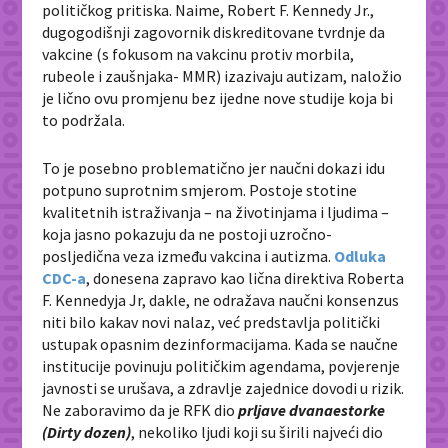
političkog pritiska. Naime, Robert F. Kennedy Jr.,
dugogodišnji zagovornik diskreditovane tvrdnje da
vakcine (s fokusom na vakcinu protiv morbila,
rubeole i zaušnjaka- MMR) izazivaju autizam, naložio
je lično ovu promjenu bez ijedne nove studije koja bi
to podržala.
To je posebno problematično jer naučni dokazi idu
potpuno suprotnim smjerom. Postoje stotine
kvalitetnih istraživanja – na životinjama i ljudima –
koja jasno pokazuju da ne postoji uzročno-
posljedična veza između vakcina i autizma.
Odluka
CDC-a
, donesena zapravo kao lična direktiva Roberta
F. Kennedyja Jr, dakle, ne odražava naučni konsenzus
niti bilo kakav novi nalaz, već predstavlja politički
ustupak opasnim dezinformacijama. Kada se naučne
institucije povinuju političkim agendama, povjerenje
javnosti se urušava, a zdravlje zajednice dovodi u rizik.
Ne zaboravimo da je RFK dio
prljave dvanaestorke
(Dirty dozen)
, nekoliko ljudi koji su širili najveći dio