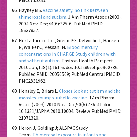
Hayney MS.
Vaccine safety: no link between
thimerosal and autism.
J Am Pharm Assoc (2003).
2004 Nov-Dec;44(6):725-6. PubMed PMID:
15637857.
Hertz-Picciotto I, Green PG, Delwiche L, Hansen
R, Walker C, Pessah IN.
Blood mercury
concentrations in CHARGE Study children with
and without autism.
Environ Health Perspect.
2010 Jan;118(1):161-6. doi: 10.1289/ehp.0900736.
PubMed PMID: 20056569; PubMed Central PMCID:
PMC2831962.
Hensley E, Briars L.
Closer look at autism and the
measles-mumps-rubella vaccine.
J Am Pharm
Assoc (2003). 2010 Nov-Dec;50(6):736-41. doi:
10.1331/JAPhA.2010.10004. Review. PubMed PMID:
21071320.
Heron J, Golding J; ALSPAC Study
Team.
Thimerosal exposure in infants and