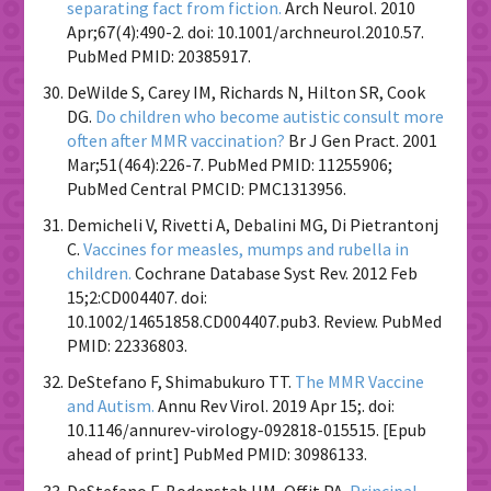
separating fact from fiction.
Arch Neurol. 2010
Apr;67(4):490-2. doi: 10.1001/archneurol.2010.57.
PubMed PMID: 20385917.
DeWilde S, Carey IM, Richards N, Hilton SR, Cook
DG.
Do children who become autistic consult more
often after MMR vaccination?
Br J Gen Pract. 2001
Mar;51(464):226-7. PubMed PMID: 11255906;
PubMed Central PMCID: PMC1313956.
Demicheli V, Rivetti A, Debalini MG, Di Pietrantonj
C.
Vaccines for measles, mumps and rubella in
children.
Cochrane Database Syst Rev. 2012 Feb
15;2:CD004407. doi:
10.1002/14651858.CD004407.pub3. Review. PubMed
PMID: 22336803.
DeStefano F, Shimabukuro TT.
The MMR Vaccine
and Autism.
Annu Rev Virol
.
2019 Apr 15;
.
doi:
10.1146/annurev-virology-092818-015515. [Epub
ahead of print] PubMed PMID: 30986133
.
DeStefano F, Bodenstab HM, Offit PA.
Principal