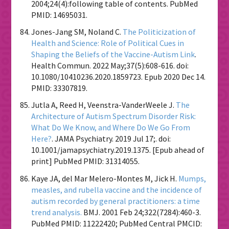
2004;24(4):following table of contents. PubMed
PMID: 14695031.
Jones-Jang SM, Noland C.
The Politicization of
Health and Science: Role of Political Cues in
Shaping the Beliefs of the Vaccine-Autism Link
.
Health Commun. 2022 May;37(5):608-616. doi:
10.1080/10410236.2020.1859723. Epub 2020 Dec 14.
PMID: 33307819.
Jutla A, Reed H, Veenstra-VanderWeele J.
The
Architecture of Autism Spectrum Disorder Risk:
What Do We Know, and Where Do We Go From
Here?
. JAMA Psychiatry. 2019 Jul 17;. doi:
10.1001/jamapsychiatry.2019.1375. [Epub ahead of
print] PubMed PMID: 31314055.
Kaye JA, del Mar Melero-Montes M, Jick H.
Mumps,
measles, and rubella vaccine and the incidence of
autism recorded by general practitioners: a time
trend analysis.
BMJ. 2001 Feb 24;322(7284):460-3.
PubMed PMID: 11222420; PubMed Central PMCID: