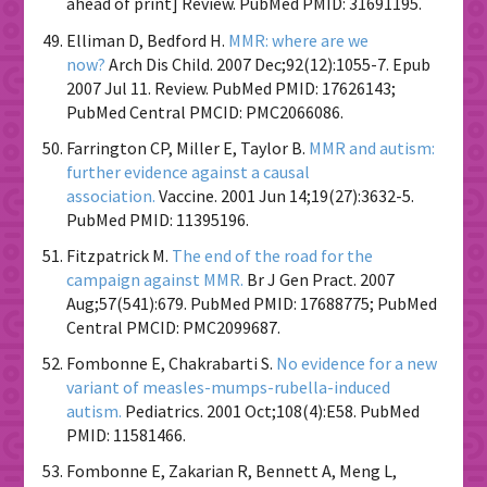
ahead of print] Review. PubMed PMID: 31691195.
Elliman D, Bedford H.
MMR: where are we
now?
Arch Dis Child. 2007 Dec;92(12):1055-7. Epub
2007 Jul 11. Review. PubMed PMID: 17626143;
PubMed Central PMCID: PMC2066086.
Farrington CP, Miller E, Taylor B.
MMR and autism:
further evidence against a causal
association.
Vaccine. 2001 Jun 14;19(27):3632-5.
PubMed PMID: 11395196.
Fitzpatrick M.
The end of the road for the
campaign against MMR.
Br J Gen Pract. 2007
Aug;57(541):679. PubMed PMID: 17688775; PubMed
Central PMCID: PMC2099687.
Fombonne E, Chakrabarti S.
No evidence for a new
variant of measles-mumps-rubella-induced
autism.
Pediatrics. 2001 Oct;108(4):E58. PubMed
PMID: 11581466.
Fombonne E, Zakarian R, Bennett A, Meng L,