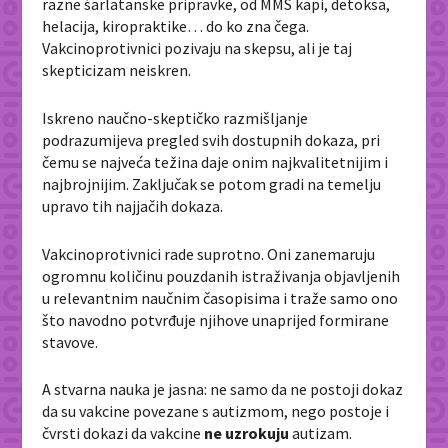
razne šarlatanske pripravke, od MMS kapi, detoksa,
helacija, kiropraktike… do ko zna čega.
Vakcinoprotivnici pozivaju na skepsu, ali je taj
skepticizam neiskren.
Iskreno naučno-skeptičko razmišljanje
podrazumijeva pregled svih dostupnih dokaza, pri
čemu se najveća težina daje onim najkvalitetnijim i
najbrojnijim. Zaključak se potom gradi na temelju
upravo tih najjačih dokaza.
Vakcinoprotivnici rade suprotno. Oni zanemaruju
ogromnu količinu pouzdanih istraživanja objavljenih
u relevantnim naučnim časopisima i traže samo ono
što navodno potvrđuje njihove unaprijed formirane
stavove.
A stvarna nauka je jasna: ne samo da ne postoji dokaz
da su vakcine povezane s autizmom, nego postoje i
čvrsti dokazi da vakcine
ne uzrokuju
autizam.