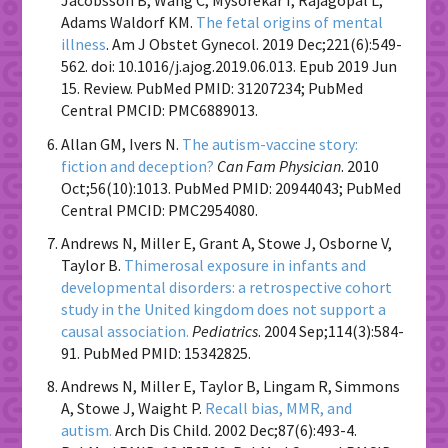
Jacobsson B, Wang C, Mysorekar I, Rajagopal L,
Adams Waldorf KM.
The fetal origins of mental
illness
. Am J Obstet Gynecol. 2019 Dec;221(6):549-
562. doi: 10.1016/j.ajog.2019.06.013. Epub 2019 Jun
15. Review. PubMed PMID: 31207234; PubMed
Central PMCID: PMC6889013.
Allan GM, Ivers N.
The autism-vaccine story:
fiction and deception?
Can Fam Physician
. 2010
Oct;56(10):1013. PubMed PMID: 20944043; PubMed
Central PMCID: PMC2954080.
Andrews N, Miller E, Grant A, Stowe J, Osborne V,
Taylor B.
Thimerosal exposure in infants and
developmental disorders: a retrospective cohort
study in the United kingdom does not support a
causal association.
Pediatrics
. 2004 Sep;114(3):584-
91. PubMed PMID: 15342825.
Andrews N, Miller E, Taylor B, Lingam R, Simmons
A, Stowe J, Waight P.
Recall bias, MMR, and
autism.
Arch Dis Child. 2002 Dec;87(6):493-4.