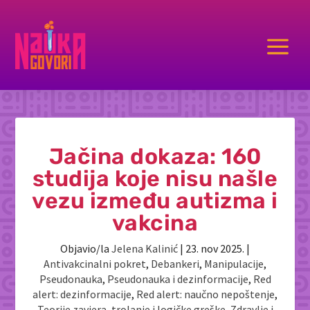
a
Jačina dokaza: 160
studija koje nisu našle
vezu između autizma i
vakcina
Objavio/la
Jelena Kalinić
|
23. nov 2025.
|
Antivakcinalni pokret
,
Debankeri
,
Manipulacije
,
Pseudonauka
,
Pseudonauka i dezinformacije
,
Red
alert: dezinformacije
,
Red alert: naučno nepoštenje
,
Teorije zavjera
,
trolanje i logičke greške
,
Zdravlje i