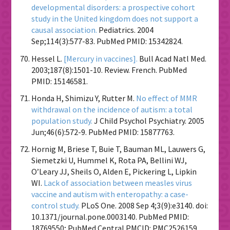
developmental disorders: a prospective cohort
study in the United kingdom does not support a
causal association.
Pediatrics. 2004
Sep;114(3):577-83. PubMed PMID: 15342824.
Hessel L.
[Mercury in vaccines].
Bull Acad Natl Med.
2003;187(8):1501-10. Review. French. PubMed
PMID: 15146581.
Honda H, Shimizu Y, Rutter M.
No effect of MMR
withdrawal on the incidence of autism: a total
population study.
J Child Psychol Psychiatry. 2005
Jun;46(6):572-9. PubMed PMID: 15877763.
Hornig M, Briese T, Buie T, Bauman ML, Lauwers G,
Siemetzki U, Hummel K, Rota PA, Bellini WJ,
O’Leary JJ, Sheils O, Alden E, Pickering L, Lipkin
WI.
Lack of association between measles virus
vaccine and autism with enteropathy: a case-
control study.
PLoS One. 2008 Sep 4;3(9):e3140. doi:
10.1371/journal.pone.0003140. PubMed PMID:
18769550; PubMed Central PMCID: PMC2526159.