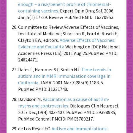
enough – a risk/benefit profile of thiomersal-
containing vaccines.
Expert Opin Drug Saf. 2006
Jan;5(1):17-29. Review. PubMed PMID: 16370953.
Committee to Review Adverse Effects of Vaccines,
Institute of Medicine; Stratton K, Ford A, Rusch E,
Clayton EW, editors.
Adverse Effects of Vaccines:
Evidence and Causality
. Washington (DC): National
Academies Press (US); 2011 Aug 25.PubMed PMID:
24624471.
Dales L, Hammer SJ, Smith NJ.
Time trends in
autism and in MMR immunization coverage in
California.
JAMA. 2001 Mar 7;285(9):1183-5.
PubMed PMID: 11231748.
Davidson M.
Vaccination as a cause of autism-
myths and controversies.
Dialogues Clin Neurosci.
2017 Dec;19(4):403-407. PubMed PMID: 29398935;
PubMed Central PMCID: PMC5789217.
de Los Reyes EC.
Autism and immunizations: