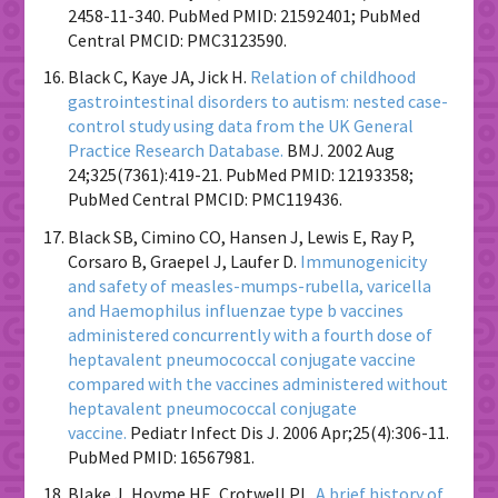
2458-11-340. PubMed PMID: 21592401; PubMed
Central PMCID: PMC3123590.
Black C, Kaye JA, Jick H.
Relation of childhood
gastrointestinal disorders to autism: nested case-
control study using data from the UK General
Practice Research Database.
BMJ. 2002 Aug
24;325(7361):419-21. PubMed PMID: 12193358;
PubMed Central PMCID: PMC119436.
Black SB, Cimino CO, Hansen J, Lewis E, Ray P,
Corsaro B, Graepel J, Laufer D.
Immunogenicity
and safety of measles-mumps-rubella, varicella
and Haemophilus influenzae type b vaccines
administered concurrently with a fourth dose of
heptavalent pneumococcal conjugate vaccine
compared with the vaccines administered without
heptavalent pneumococcal conjugate
vaccine.
Pediatr Infect Dis J. 2006 Apr;25(4):306-11.
PubMed PMID: 16567981.
Blake J, Hoyme HE, Crotwell PL.
A brief history of