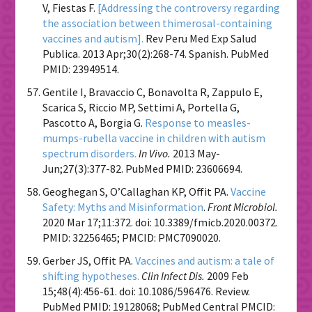
V, Fiestas F.
[Addressing the controversy regarding
the association between thimerosal-containing
vaccines and autism].
Rev Peru Med Exp Salud
Publica. 2013 Apr;30(2):268-74. Spanish. PubMed
PMID: 23949514.
Gentile I, Bravaccio C, Bonavolta R, Zappulo E,
Scarica S, Riccio MP, Settimi A, Portella G,
Pascotto A, Borgia G.
Response to measles-
mumps-rubella vaccine in children with autism
spectrum disorders.
In Vivo.
2013 May-
Jun;27(3):377-82. PubMed PMID: 23606694.
Geoghegan S, O’Callaghan KP, Offit PA.
Vaccine
Safety: Myths and Misinformation
.
Front Microbiol.
2020 Mar 17;11:372. doi: 10.3389/fmicb.2020.00372.
PMID: 32256465; PMCID: PMC7090020.
Gerber JS, Offit PA.
Vaccines and autism: a tale of
shifting hypotheses.
Clin Infect Dis.
2009 Feb
15;48(4):456-61. doi: 10.1086/596476. Review.
PubMed PMID: 19128068; PubMed Central PMCID: