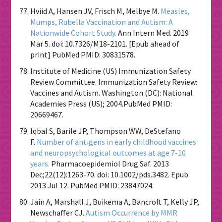
Hviid A, Hansen JV, Frisch M, Melbye M.
Measles,
Mumps, Rubella Vaccination and Autism: A
Nationwide Cohort Study.
Ann Intern Med. 2019
Mar 5. doi: 10.7326/M18-2101. [Epub ahead of
print] PubMed PMID: 30831578.
Institute of Medicine (US) Immunization Safety
Review Committee. Immunization Safety Review:
Vaccines and Autism. Washington (DC): National
Academies Press (US); 2004.PubMed PMID:
20669467.
Iqbal S, Barile JP, Thompson WW, DeStefano
F.
Number of antigens in early childhood vaccines
and neuropsychological outcomes at age 7-10
years.
Pharmacoepidemiol Drug Saf. 2013
Dec;22(12):1263-70. doi: 10.1002/pds.3482. Epub
2013 Jul 12. PubMed PMID: 23847024.
Jain A, Marshall J, Buikema A, Bancroft T, Kelly JP,
Newschaffer CJ.
Autism Occurrence by MMR