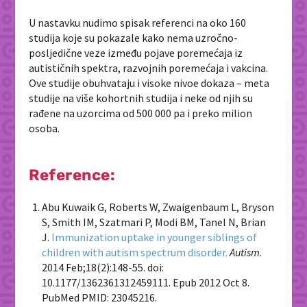
U nastavku nudimo spisak referenci na oko 160
studija koje su pokazale kako nema uzročno-
posljedične veze između pojave poremećaja iz
autističnih spektra, razvojnih poremećaja i vakcina.
Ove studije obuhvataju i visoke nivoe dokaza – meta
studije na više kohortnih studija i neke od njih su
rađene na uzorcima od 500 000 pa i preko milion
osoba.
Reference:
Abu Kuwaik G, Roberts W, Zwaigenbaum L, Bryson
S, Smith IM, Szatmari P, Modi BM, Tanel N, Brian
J.
Immunization uptake in younger siblings of
children with autism spectrum disorder.
Autism
.
2014 Feb;18(2):148-55. doi:
10.1177/1362361312459111. Epub 2012 Oct 8.
PubMed PMID: 23045216.