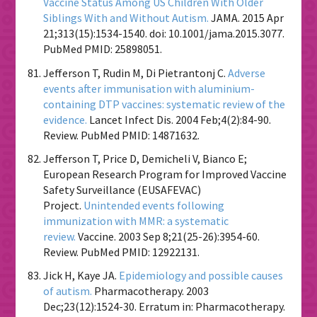
Vaccine Status Among US Children With Older
Siblings With and Without Autism.
JAMA. 2015 Apr
21;313(15):1534-1540. doi: 10.1001/jama.2015.3077.
PubMed PMID: 25898051.
Jefferson T, Rudin M, Di Pietrantonj C.
Adverse
events after immunisation with aluminium-
containing DTP vaccines: systematic review of the
evidence.
Lancet Infect Dis. 2004 Feb;4(2):84-90.
Review. PubMed PMID: 14871632.
Jefferson T, Price D, Demicheli V, Bianco E;
European Research Program for Improved Vaccine
Safety Surveillance (EUSAFEVAC)
Project.
Unintended events following
immunization with MMR: a systematic
review.
Vaccine. 2003 Sep 8;21(25-26):3954-60.
Review. PubMed PMID: 12922131.
Jick H, Kaye JA.
Epidemiology and possible causes
of autism.
Pharmacotherapy. 2003
Dec;23(12):1524-30. Erratum in: Pharmacotherapy.