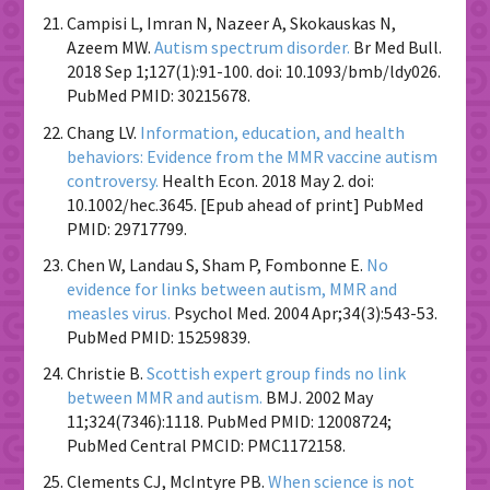
Campisi L, Imran N, Nazeer A, Skokauskas N,
Azeem MW.
Autism spectrum disorder.
Br Med Bull.
2018 Sep 1;127(1):91-100. doi: 10.1093/bmb/ldy026.
PubMed PMID: 30215678.
Chang LV.
Information, education, and health
behaviors: Evidence from the MMR vaccine autism
controversy.
Health Econ. 2018 May 2. doi:
10.1002/hec.3645. [Epub ahead of print] PubMed
PMID: 29717799.
Chen W, Landau S, Sham P, Fombonne E.
No
evidence for links between autism, MMR and
measles virus.
Psychol Med. 2004 Apr;34(3):543-53.
PubMed PMID: 15259839.
Christie B.
Scottish expert group finds no link
between MMR and autism.
BMJ. 2002 May
11;324(7346):1118. PubMed PMID: 12008724;
PubMed Central PMCID: PMC1172158.
Clements CJ, McIntyre PB.
When science is not