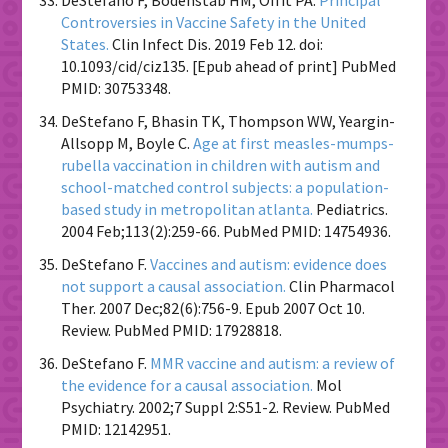
Controversies in Vaccine Safety in the United
States.
Clin Infect Dis. 2019 Feb 12. doi:
10.1093/cid/ciz135. [Epub ahead of print] PubMed
PMID: 30753348.
DeStefano F, Bhasin TK, Thompson WW, Yeargin-
Allsopp M, Boyle C.
Age at first measles-mumps-
rubella vaccination in children with autism and
school-matched control subjects: a population-
based study in metropolitan atlanta.
Pediatrics.
2004 Feb;113(2):259-66. PubMed PMID: 14754936.
DeStefano F.
Vaccines and autism: evidence does
not support a causal association.
Clin Pharmacol
Ther. 2007 Dec;82(6):756-9. Epub 2007 Oct 10.
Review. PubMed PMID: 17928818.
DeStefano F.
MMR vaccine and autism: a review of
the evidence for a causal association.
Mol
Psychiatry. 2002;7 Suppl 2:S51-2. Review. PubMed
PMID: 12142951.