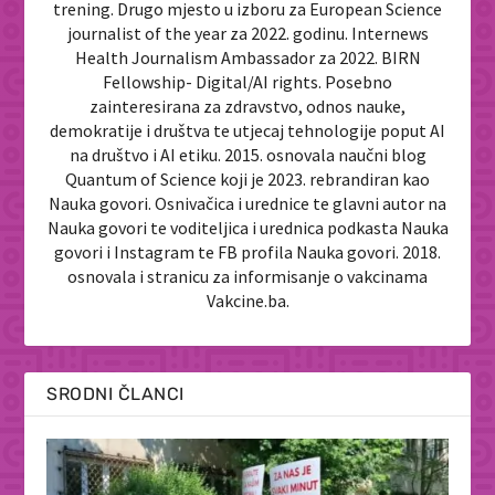
trening. Drugo mjesto u izboru za European Science
journalist of the year za 2022. godinu. Internews
Health Journalism Ambassador za 2022. BIRN
Fellowship- Digital/AI rights. Posebno
zainteresirana za zdravstvo, odnos nauke,
demokratije i društva te utjecaj tehnologije poput AI
na društvo i AI etiku. 2015. osnovala naučni blog
Quantum of Science koji je 2023. rebrandiran kao
Nauka govori. Osnivačica i urednice te glavni autor na
Nauka govori te voditeljica i urednica podkasta Nauka
govori i Instagram te FB profila Nauka govori. 2018.
osnovala i stranicu za informisanje o vakcinama
Vakcine.ba.
SRODNI ČLANCI