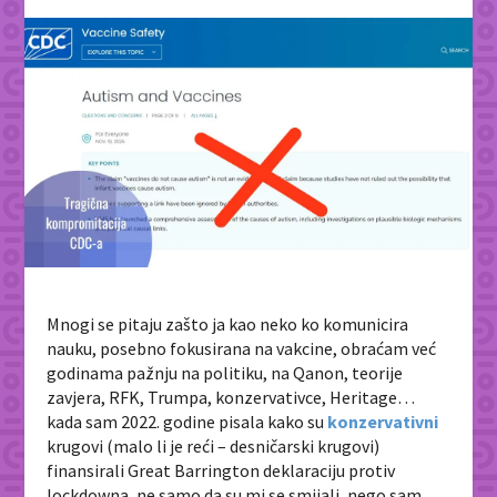
Mnogi se pitaju zašto ja kao neko ko komunicira
nauku, posebno fokusirana na vakcine, obraćam već
godinama pažnju na politiku, na Qanon, teorije
zavjera, RFK, Trumpa, konzervativce, Heritage…
kada sam 2022. godine pisala kako su
konzervativni
krugovi (malo li je reći – desničarski krugovi)
finansirali Great Barrington deklaraciju protiv
lockdowna, ne samo da su mi se smijali, nego sam