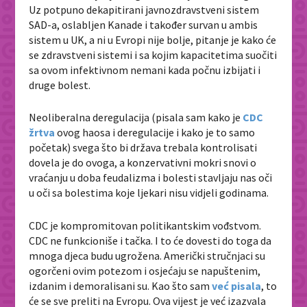
Uz potpuno dekapitirani javnozdravstveni sistem
SAD-a, oslabljen Kanade i također survan u ambis
sistem u UK, a ni u Evropi nije bolje, pitanje je kako će
se zdravstveni sistemi i sa kojim kapacitetima suočiti
sa ovom infektivnom nemani kada počnu izbijati i
druge bolest.
Neoliberalna deregulacija (pisala sam kako je
CDC
žrtva
ovog haosa i deregulacije i kako je to samo
početak) svega što bi država trebala kontrolisati
dovela je do ovoga, a konzervativni mokri snovi o
vraćanju u doba feudalizma i bolesti stavljaju nas oči
u oči sa bolestima koje ljekari nisu vidjeli godinama.
CDC je kompromitovan politikantskim vođstvom.
CDC ne funkcioniše i tačka. I to će dovesti do toga da
mnoga djeca budu ugrožena. Američki stručnjaci su
ogorčeni ovim potezom i osjećaju se napuštenim,
izdanim i demoralisani su. Kao što sam
već pisala
, to
će se sve preliti na Evropu. Ova vijest je već izazvala