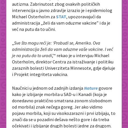
autizma. Zabrinutost zbog ovakvih političkih
intervencija u javno zdravlje izrazio je i epidemiolog
Michael Osterholm za
STAT
, upozoravajući da
administracija „želi da vam oduzme vakcine” i da je
već na putu da to učini.
„
Sve što mogu reći je: ‘Probudi se, Ameriko. Ova
administracija želi da vam oduzme vaše vakcine. I već
je na putu da to uradi
,’“ rekao je u intervjuu Michael
Osterholm, direktor Centra za istraživanje i politiku
zaraznih bolesti Univerziteta Minnesote, gdje djeluje
i Projekt integriteta vakcina.
Naučnici u jednom od zadnjih izdanja
Nature
govore
kako je izbijanje morbila u SAD-u i Kanadi (koja je
donedavno praktično smatrana zonom slobodnom
od morbila) znak nečega goreg. Jer ako vidimo
pojavu morbila, koji su visokozarazni i prvi izbijaju, to
znači da se u pozadini dešava nešto gore i da treba
očekivati i izbijanje drugih bolesti jedne za drugom.