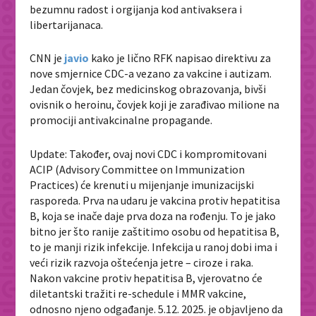
bezumnu radost i orgijanja kod antivaksera i
libertarijanaca.
CNN je
javio
kako je lično RFK napisao direktivu za
nove smjernice CDC-a vezano za vakcine i autizam.
Jedan čovjek, bez medicinskog obrazovanja, bivši
ovisnik o heroinu, čovjek koji je zarađivao milione na
promociji antivakcinalne propagande.
Update: Također, ovaj novi CDC i kompromitovani
ACIP (Advisory Committee on Immunization
Practices) će krenuti u mijenjanje imunizacijski
rasporeda. Prva na udaru je vakcina protiv hepatitisa
B, koja se inače daje prva doza na rođenju. To je jako
bitno jer što ranije zaštitimo osobu od hepatitisa B,
to je manji rizik infekcije. Infekcija u ranoj dobi ima i
veći rizik razvoja oštećenja jetre – ciroze i raka.
Nakon vakcine protiv hepatitisa B, vjerovatno će
diletantski tražiti re-schedule i MMR vakcine,
odnosno njeno odgađanje. 5.12. 2025. je objavljeno da