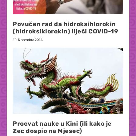
Povučen rad da hidroksihlorokin
(hidroksiklorokin) liječi COVID-19
19. Decembra 2024.
Procvat nauke u Kini (ili kako je
Zec dospio na Mjesec)