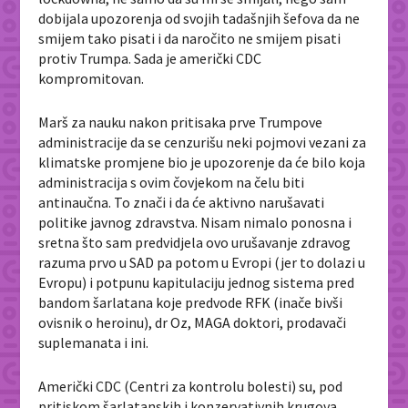
dobijala upozorenja od svojih tadašnjih šefova da ne
smijem tako pisati i da naročito ne smijem pisati
protiv Trumpa. Sada je američki CDC
kompromitovan.
Marš za nauku nakon pritisaka prve Trumpove
administracije da se cenzurišu neki pojmovi vezani za
klimatske promjene bio je upozorenje da će bilo koja
administracija s ovim čovjekom na čelu biti
antinaučna. To znači i da će aktivno narušavati
politike javnog zdravstva. Nisam nimalo ponosna i
sretna što sam predvidjela ovo urušavanje zdravog
razuma prvo u SAD pa potom u Evropi (jer to dolazi u
Evropu) i potpunu kapitulaciju jednog sistema pred
bandom šarlatana koje predvode RFK (inače bivši
ovisnik o heroinu), dr Oz, MAGA doktori, prodavači
suplemanata i ini.
Američki CDC (Centri za kontrolu bolesti) su, pod
pritiskom šarlatanskih i konzervativnih krugova