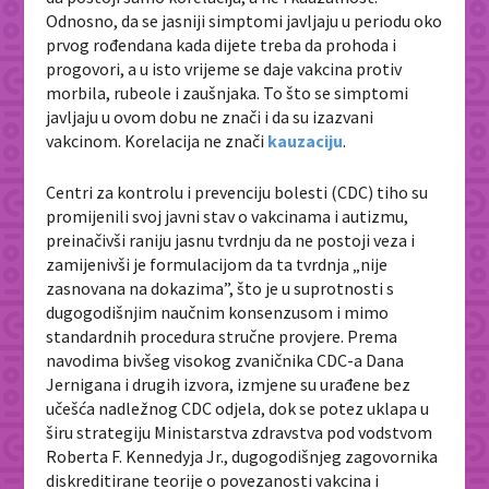
Odnosno, da se jasniji simptomi javljaju u periodu oko
prvog rođendana kada dijete treba da prohoda i
progovori, a u isto vrijeme se daje vakcina protiv
morbila, rubeole i zaušnjaka. To što se simptomi
javljaju u ovom dobu ne znači i da su izazvani
vakcinom. Korelacija ne znači
kauzaciju
.
Centri za kontrolu i prevenciju bolesti (CDC) tiho su
promijenili svoj javni stav o vakcinama i autizmu,
preinačivši raniju jasnu tvrdnju da ne postoji veza i
zamijenivši je formulacijom da ta tvrdnja „nije
zasnovana na dokazima”, što je u suprotnosti s
dugogodišnjim naučnim konsenzusom i mimo
standardnih procedura stručne provjere. Prema
navodima bivšeg visokog zvaničnika CDC-a Dana
Jernigana i drugih izvora, izmjene su urađene bez
učešća nadležnog CDC odjela, dok se potez uklapa u
širu strategiju Ministarstva zdravstva pod vodstvom
Roberta F. Kennedyja Jr., dugogodišnjeg zagovornika
diskreditirane teorije o povezanosti vakcina i