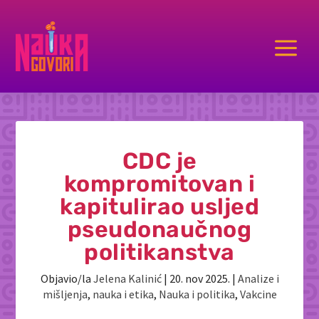
a
CDC je
kompromitovan i
kapitulirao usljed
pseudonaučnog
politikanstva
Objavio/la
Jelena Kalinić
|
20. nov 2025.
|
Analize i
mišljenja
,
nauka i etika
,
Nauka i politika
,
Vakcine