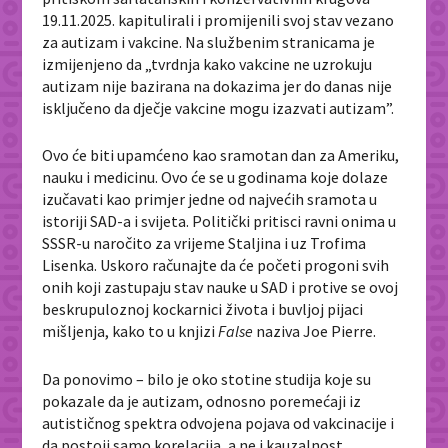
19.11.2025. kapitulirali i promijenili svoj stav vezano
za autizam i vakcine. Na službenim stranicama je
izmijenjeno da „tvrdnja kako vakcine ne uzrokuju
autizam nije bazirana na dokazima jer do danas nije
isključeno da dječje vakcine mogu izazvati autizam”.
Ovo će biti upamćeno kao sramotan dan za Ameriku,
nauku i medicinu. Ovo će se u godinama koje dolaze
izučavati kao primjer jedne od najvećih sramota u
istoriji SAD-a i svijeta. Politički pritisci ravni onima u
SSSR-u naročito za vrijeme Staljina i uz Trofima
Lisenka. Uskoro računajte da će početi progoni svih
onih koji zastupaju stav nauke u SAD i protive se ovoj
beskrupuloznoj kockarnici života i buvljoj pijaci
mišljenja, kako to u knjizi
False
naziva Joe Pierre.
Da ponovimo – bilo je oko stotine studija koje su
pokazale da je autizam, odnosno poremećaji iz
autističnog spektra odvojena pojava od vakcinacije i
da postoji samo korelacija, a ne i kauzalnost.