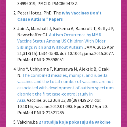
34996019; PMCID: PMC8694782.
Peter Hotez, PhD: The
Why Vaccines Don’t
Cause Autism” Papers
Jain A, Marshall J, Buikema A, Bancroft T, Kelly JP,
Newschaffer CJ.
Autism Occurrence by MMR
Vaccine Status Among US Children With Older
Siblings With and Without Autism.
JAMA. 2015 Apr
21;313(15):1534-1540. doi: 10.1001/jama.2015.3077.
PubMed PMID: 25898051
Uno Y, Uchiyama T, Kurosawa M, Aleksic B, Ozaki
N.
The combined measles, mumps, and rubella
vaccines and the total number of vaccines are not
associated with development of autism spectrum
disorder: the first case-control study in
Asia.
Vaccine. 2012 Jun 13;30(28):4292-8. doi:
10.1016/j.vaccine.2012.01.093. Epub 2012 Apr 20.
PubMed PMID: 22521285.
Vakcine.ba
27 studija koje pokazuju da vakcine