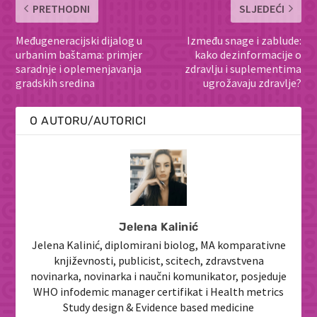
PRETHODNI
SLJEDEĆI
Međugeneracijski dijalog u
Između snage i zablude:
urbanim baštama: primjer
kako dezinformacije o
saradnje i oplemenjavanja
zdravlju i suplementima
gradskih sredina
ugrožavaju zdravlje?
O AUTORU/AUTORICI
Jelena Kalinić
Jelena Kalinić, diplomirani biolog, MA komparativne
književnosti, publicist, scitech, zdravstvena
novinarka, novinarka i naučni komunikator, posjeduje
WHO infodemic manager certifikat i Health metrics
Study design & Evidence based medicine