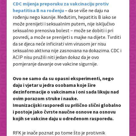
CDC mijenja preporuku za vakcinaciju protiv
hepatitisa B na rođenju
– da se više ne daju na
rođenju nego kasnije. Međutim, hepatitis B iako se
može prenijeti i seksualnim putem, nije isključivo
seksualno prenosiva bolest – može se dobiti i pri
povredi, a može se prenijeti s majke na dijete. Tvrditi
da se djeca neće inficirati vim virusom jer nisu
seksualno aktivna nije zasnovana na dokazima. CDC i
ACIP nisu pružili niti jedan dokaz da je ovo
pomjeranje davanje ove vakcine sigurnije.
Ovo ne samo da su opasni eksperimenti, nego
daju i vjetar u jedra osobama koje šire
dezinformacije o vakcinama i oni sada likuju nad
ovim porazom struke i nauke.
Imunizacijski rasporedi su prilično slični globalno
i postoje jako čvrste naučne osnove na osnovu
kojih se vakcine daju u određenom rasporedu.
RFK je inače poznat po tome što je protivnik