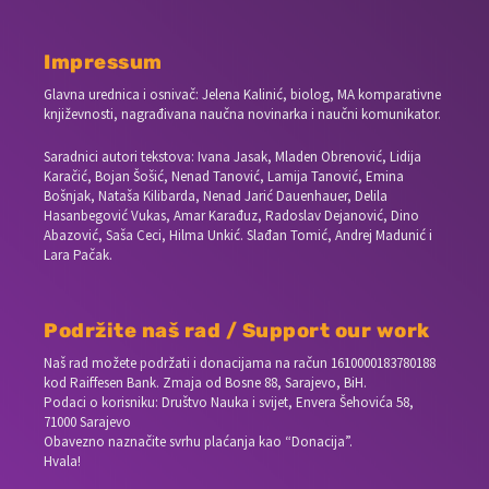
Impressum
Glavna urednica i osnivač: Jelena Kalinić, biolog, MA komparativne
književnosti, nagrađivana naučna novinarka i naučni komunikator.
Saradnici autori tekstova: Ivana Jasak, Mladen Obrenović, Lidija
Karačić, Bojan Šošić, Nenad Tanović, Lamija Tanović, Emina
Bošnjak, Nataša Kilibarda, Nenad Jarić Dauenhauer, Delila
Hasanbegović Vukas, Amar Karađuz, Radoslav Dejanović, Dino
Abazović, Saša Ceci, Hilma Unkić. Slađan Tomić, Andrej Madunić i
Lara Pačak.
Podržite naš rad / Support our work
Naš rad možete podržati i donacijama na račun
1610000183780188
kod Raiffesen Bank. Zmaja od Bosne 88, Sarajevo, BiH.
Podaci o korisniku: Društvo Nauka i svijet, Envera Šehovića 58,
71000 Sarajevo
Obavezno naznačite svrhu plaćanja kao “Donacija”.
Hvala!