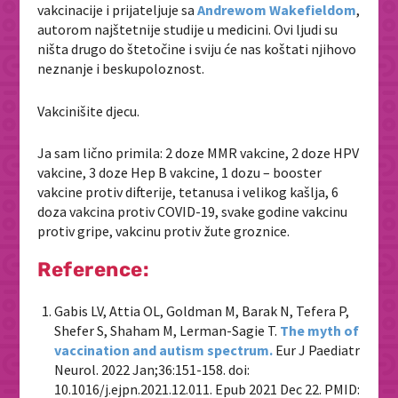
vakcinacije i prijateljuje sa
Andrewom Wakefieldom
,
autorom najštetnije studije u medicini. Ovi ljudi su
ništa drugo do štetočine i sviju će nas koštati njihovo
neznanje i beskupoloznost.
Vakcinišite djecu.
Ja sam lično primila: 2 doze MMR vakcine, 2 doze HPV
vakcine, 3 doze Hep B vakcine, 1 dozu – booster
vakcine protiv difterije, tetanusa i velikog kašlja, 6
doza vakcina protiv COVID-19, svake godine vakcinu
protiv gripe, vakcinu protiv žute groznice.
Reference:
Gabis LV, Attia OL, Goldman M, Barak N, Tefera P,
Shefer S, Shaham M, Lerman-Sagie T.
The myth of
vaccination and autism spectrum.
Eur J Paediatr
Neurol. 2022 Jan;36:151-158. doi:
10.1016/j.ejpn.2021.12.011. Epub 2021 Dec 22. PMID: