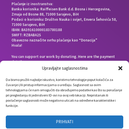
Plaćanje iz inostranstva:
Banka korisnika: Raiffeisen Bank d.d. Bosna i Hercegovina,
Zmaja od Bosne 88, 71000 Sarajevo, BiH
Podaci o korisniku: Društvo Nauka i svijet, Envera Šehovića 58,
71000 Sarajevo, BiH
IBAN: BA391610000183780188
SWIFT: RZBABA2S
Obavezno naznačite svrhu plaćanja kao “Donacija”
Hvala!
You can support our work by donating. Here are the payment
details:
Beneficiary bank: Raiffeisen Bank d.d. Bosna i Hercegovina,
Upravljajte saglasnostima
Zmaja od Bosne 88, 71000 Sarajevo, Bosnia and Herzegovina
End beneficiary: Društvo Nauka i svijet, Envera Šehovića 58,
Da bismo pružili najbolje iskustvo, koristimo tehnologije poput kolačića za
71000 Sarajevo, Bosnia and Herzegovina
čuvanje i/ili pristup informacijama o uređaju. Saglasnost sa ovim
IBAN: BA391610000183780188
tehnologijama će nam omogućiti da obrađujemo podatke kao što su ponašanje
SWIFT: RZBABA2S
pri pregledanju ili jedinstveni ID-ovi na ovoj veb lokaciji. Nepristanak ili
Please note the payment purpose as “Donation”
povlačenje saglasnosti može negativno uticati na određene karakteristike i
Thank you!
funkcije.
PRIHVATI