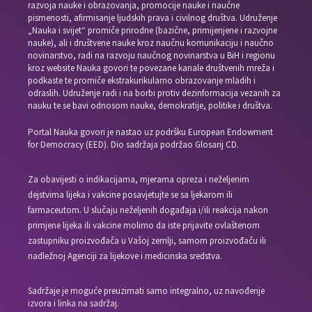
razvoja nauke i obrazovanja, promocije nauke i naučne
pismenosti, afirmisanje ljudskih prava i civilnog društva. Udruženje
„Nauka i svijet“ promiče prirodne (bazične, primijenjene i razvojne
nauke), ali i društvene nauke kroz naučnu komunikaciju i naučno
novinarstvo, radi na razvoju naučnog novinarstva u BiH i regionu
kroz website Nauka govori te povezane kanale društvenih mreža i
podkaste te promiče ekstrakurikularno obrazovanje mladih i
odraslih. Udruženje radi i na borbi protiv dezinformacija vezanih za
nauku te se bavi odnosom nauke, demokratije, politike i društva.
Portal Nauka govori je nastao uz podršku European Endowment
for Democracy (EED). Dio sadržaja podržao Glosarij CD.
Za obavijesti o indikacijama, mjerama opreza i neželjenim
dejstvima lijeka i vakcine posavjetujte se sa ljekarom ili
farmaceutom. U slučaju neželjenih događaja i/ili reakcija nakon
primjene lijeka ili vakcine molimo da iste prijavite ovlaštenom
zastupniku proizvođača u Vašoj zemlji, samom proizvođaču ili
nadležnoj Agenciji za lijekove i medicinska sredstva.
Sadržaje je moguće preuzimati samo integralno, uz navođenje
izvora i linka na sadržaj.