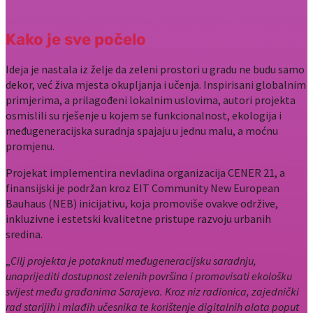
Kako je sve počelo
Ideja je nastala iz želje da zeleni prostori u gradu ne budu samo
dekor, već živa mjesta okupljanja i učenja. Inspirisani globalnim
primjerima, a prilagođeni lokalnim uslovima, autori projekta
osmislili su rješenje u kojem se funkcionalnost, ekologija i
međugeneracijska suradnja spajaju u jednu malu, a moćnu
promjenu.
Projekat implementira nevladina organizacija CENER 21, a
finansijski je podržan kroz EIT Community New European
Bauhaus (NEB) inicijativu, koja promoviše ovakve održive,
inkluzivne i estetski kvalitetne pristupe razvoju urbanih
sredina.
„
Cilj projekta je potaknuti međugeneracijsku saradnju,
unaprijediti dostupnost zelenih površina i promovisati ekološku
svijest među građanima Sarajeva. Kroz niz radionica, zajednički
rad starijih i mlađih učesnika te korištenje digitalnih alata poput