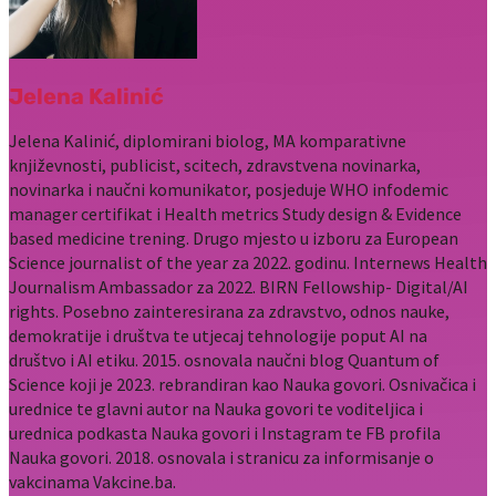
Jelena Kalinić
Jelena Kalinić, diplomirani biolog, MA komparativne
književnosti, publicist, scitech, zdravstvena novinarka,
novinarka i naučni komunikator, posjeduje WHO infodemic
manager certifikat i Health metrics Study design & Evidence
based medicine trening. Drugo mjesto u izboru za European
Science journalist of the year za 2022. godinu. Internews Health
Journalism Ambassador za 2022. BIRN Fellowship- Digital/AI
rights. Posebno zainteresirana za zdravstvo, odnos nauke,
demokratije i društva te utjecaj tehnologije poput AI na
društvo i AI etiku. 2015. osnovala naučni blog Quantum of
Science koji je 2023. rebrandiran kao Nauka govori. Osnivačica i
urednice te glavni autor na Nauka govori te voditeljica i
urednica podkasta Nauka govori i Instagram te FB profila
Nauka govori. 2018. osnovala i stranicu za informisanje o
vakcinama Vakcine.ba.