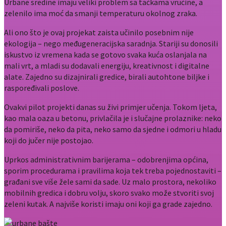
Urbane sredine imaju veliki problem sa tačkama vrućine, a
zelenilo ima moć da smanji temperaturu okolnog zraka.
Ali ono što je ovaj projekat zaista učinilo posebnim nije
ekologija – nego međugeneracijska saradnja. Stariji su donosili
iskustvo iz vremena kada se gotovo svaka kuća oslanjala na
mali vrt, a mladi su dodavali energiju, kreativnost i digitalne
alate. Zajedno su dizajnirali gredice, birali autohtone biljke i
raspoređivali poslove.
Ovakvi pilot projekti danas su živi primjer učenja. Tokom ljeta,
kao mala oaza u betonu, privlačila je i slučajne prolaznike: neko
da pomiriše, neko da pita, neko samo da sjedne i odmori u hladu
koji do jučer nije postojao.
Uprkos administrativnim barijerama – odobrenjima općina,
sporim procedurama i pravilima koja tek treba pojednostaviti –
građani sve više žele sami da sade. Uz malo prostora, nekoliko
mobilnih gredica i dobru volju, skoro svako može stvoriti svoj
zeleni kutak. A najviše koristi imaju oni koji ga grade zajedno.