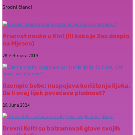
Srodni članci
Procvat nauke u Kini (ili kako je Zec dospio
na Mjesec)
28. Februara 2019.
Ozempic bebe: nuspojava korištenja lijeka.
Da li ovaj lijek povećava plodnost?
26. Juna 2024.
Drevni Kelti su balzamovali glave svojih