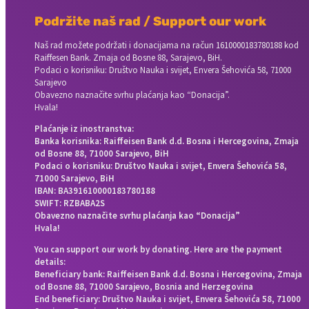
Podržite naš rad / Support our work
Naš rad možete podržati i donacijama na račun
1610000183780188 kod
Raiffesen Bank. Zmaja od Bosne 88, Sarajevo, BiH.
Podaci o korisniku: Društvo Nauka i svijet, Envera Šehovića 58, 71000
Sarajevo
Obavezno naznačite svrhu plaćanja kao “Donacija”.
Hvala!
Plaćanje iz inostranstva:
Banka korisnika: Raiffeisen Bank d.d. Bosna i Hercegovina, Zmaja
od Bosne 88, 71000 Sarajevo, BiH
Podaci o korisniku: Društvo Nauka i svijet, Envera Šehovića 58,
71000 Sarajevo, BiH
IBAN: BA391610000183780188
SWIFT: RZBABA2S
Obavezno naznačite svrhu plaćanja kao “Donacija”
Hvala!
You can support our work by donating. Here are the payment
details:
Beneficiary bank: Raiffeisen Bank d.d. Bosna i Hercegovina, Zmaja
od Bosne 88, 71000 Sarajevo, Bosnia and Herzegovina
End beneficiary: Društvo Nauka i svijet, Envera Šehovića 58, 71000