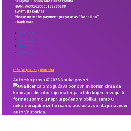
Sarajevo, Bosnia and Herzegovina
IBAN: BA391610000183780188
SWIFT: RZBABA2S
Please note the payment purpose as “Donation”
Thank you!
Follow
Follow
Follow
Follow
info(at)naukagovori.ba
Autorska prava © 2026 Nauka govori