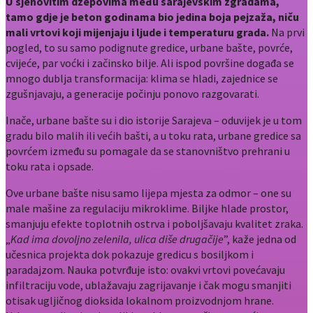
U sjenovitim džepovima među sarajevskim zgradama,
tamo gdje je beton godinama bio jedina boja pejzaža, niču
mali vrtovi koji mijenjaju i ljude i temperaturu grada.
Na prvi
pogled, to su samo podignute gredice, urbane bašte, povrće,
cvijeće, par voćki i začinsko bilje. Ali ispod površine događa se
mnogo dublja transformacija: klima se hladi, zajednice se
zgušnjavaju, a generacije počinju ponovo razgovarati.
Inače, urbane bašte su i dio istorije Sarajeva – oduvijek je u tom
gradu bilo malih ili većih bašti, a u toku rata, urbane gredice sa
povrćem između su pomagale da se stanovništvo prehrani u
toku rata i opsade.
Ove urbane bašte nisu samo lijepa mjesta za odmor – one su
male mašine za regulaciju mikroklime. Biljke hlade prostor,
smanjuju efekte toplotnih ostrva i poboljšavaju kvalitet zraka.
„
Kad ima dovoljno zelenila, ulica diše drugačije
”, kaže jedna od
učesnica projekta dok pokazuje gredicu s bosiljkom i
paradajzom. Nauka potvrđuje isto: ovakvi vrtovi povećavaju
infiltraciju vode, ublažavaju zagrijavanje i čak mogu smanjiti
otisak ugljičnog dioksida lokalnom proizvodnjom hrane.