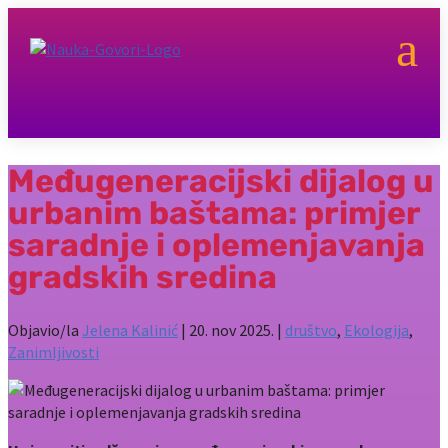
a
Međugeneracijski dijalog u
urbanim baštama: primjer
saradnje i oplemenjavanja
gradskih sredina
Objavio/la
Jelena Kalinić
|
20. nov 2025.
|
društvo
,
Ekologija
,
Zanimljivosti