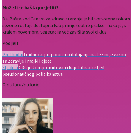
Može li se bašta posjetiti?
Da. Bašta kod Centra za zdravo starenje je bila otvorena tokom
sezone i ostaje dostupna kao primjer dobre prakse – iako je, s
krajem novembra, vegetacija već završila svoj ciklus.
Podijeli:
Prethodni
Trudnoća: preporučeno dobijanje na težini je važno
za zdravlje i majki i djece
Sljedeći
CDC je kompromitovan i kapitulirao usljed
pseudonaučnog politikanstva
O autoru/autorici