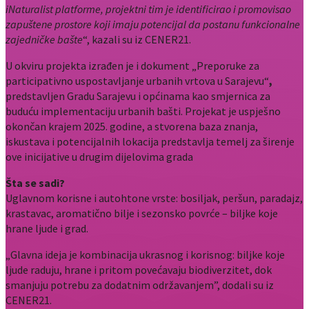
iNaturalist platforme, projektni tim je identificirao i promovisao
zapuštene prostore koji imaju potencijal da postanu funkcionalne
zajedničke bašte
“, kazali su iz CENER21.
U okviru projekta izrađen je i dokument „Preporuke za
participativno uspostavljanje urbanih vrtova u Sarajevu“
,
predstavljen Gradu Sarajevu i općinama kao smjernica za
buduću implementaciju urbanih bašti. Projekat je uspješno
okončan krajem 2025. godine, a stvorena baza znanja,
iskustava i potencijalnih lokacija predstavlja temelj za širenje
ove inicijative u drugim dijelovima grada
Šta se sadi?
Uglavnom korisne i autohtone vrste: bosiljak, peršun, paradajz,
krastavac, aromatično bilje i sezonsko povrće – biljke koje
hrane ljude i grad.
„Glavna ideja je kombinacija ukrasnog i korisnog: biljke koje
ljude raduju, hrane i pritom povećavaju biodiverzitet, dok
smanjuju potrebu za dodatnim održavanjem”, dodali su iz
CENER21.