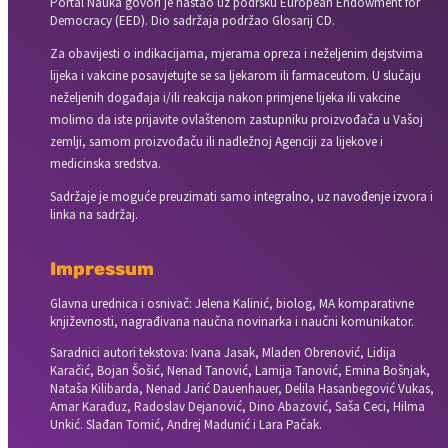
Portal Nauka govori je nastao uz podršku European Endowment for
Democracy (EED). Dio sadržaja podržao Glosarij CD.
Za obavijesti o indikacijama, mjerama opreza i neželjenim dejstvima
lijeka i vakcine posavjetujte se sa ljekarom ili farmaceutom. U slučaju
neželjenih događaja i/ili reakcija nakon primjene lijeka ili vakcine
molimo da iste prijavite ovlaštenom zastupniku proizvođača u Vašoj
zemlji, samom proizvođaču ili nadležnoj Agenciji za lijekove i
medicinska sredstva.
Sadržaje je moguće preuzimati samo integralno, uz navođenje izvora i
linka na sadržaj.
Impressum
Glavna urednica i osnivač: Jelena Kalinić, biolog, MA komparativne
književnosti, nagrađivana naučna novinarka i naučni komunikator.
Saradnici autori tekstova: Ivana Jasak, Mladen Obrenović, Lidija
Karačić, Bojan Šošić, Nenad Tanović, Lamija Tanović, Emina Bošnjak,
Nataša Kilibarda, Nenad Jarić Dauenhauer, Delila Hasanbegović Vukas,
Amar Karađuz, Radoslav Dejanović, Dino Abazović, Saša Ceci, Hilma
Unkić. Slađan Tomić, Andrej Madunić i Lara Pačak.