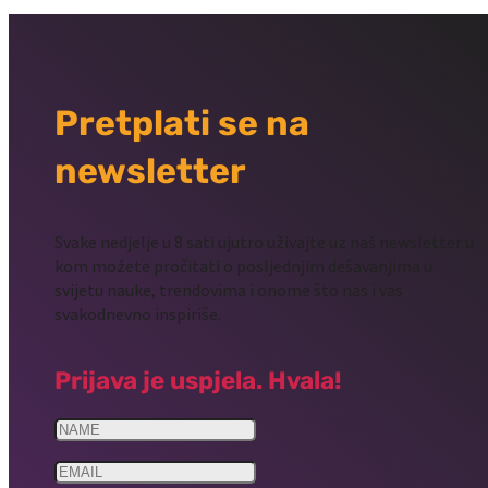
Pretplati se na
newsletter
Svake nedjelje u 8 sati ujutro uživajte uz naš newsletter u
kom možete pročitati o posljednjim dešavanjima u
svijetu nauke, trendovima i onome što nas i vas
svakodnevno inspiriše.
Prijava je uspjela. Hvala!