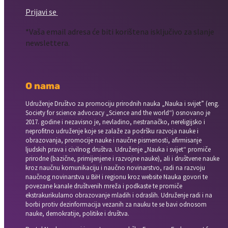
Prijavi se
*Vaša email adresa će biti korištena isključivo za slanje
newslettera.
O nama
Udruženje Društvo za promociju prirodnih nauka „Nauka i svijet” (eng.
Society for science advocacy „Science and the world“) osnovano je
2017. godine i nezavisno je, nevladino, nestranačko, nereligijsko i
neprofitno udruženje koje se zalaže za podršku razvoja nauke i
obrazovanja, promocije nauke i naučne pismenosti, afirmisanje
ljudskih prava i civilnog društva. Udruženje „Nauka i svijet“ promiče
prirodne (bazične, primijenjene i razvojne nauke), ali i društvene nauke
kroz naučnu komunikaciju i naučno novinarstvo, radi na razvoju
naučnog novinarstva u BiH i regionu kroz website Nauka govori te
povezane kanale društvenih mreža i podkaste te promiče
ekstrakurikularno obrazovanje mladih i odraslih. Udruženje radi i na
borbi protiv dezinformacija vezanih za nauku te se bavi odnosom
nauke, demokratije, politike i društva.