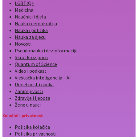
LGBTIQ+
Medicina
Naučnici i djela
Nauka i demokratija
Nauka i politika
Nauka za djecu
Novosti
Pseudonauka i dezinformacije
Skrol kroz priču
Quantum of Science
Video i podkast
Vještačka inteligencija – AI
Umjetnost i nauka
Zanimljivosti
Zdravlje i ljepota
Žene u nauci
Kolačići i privatnost
Politika kolačića
Politika privatnosti