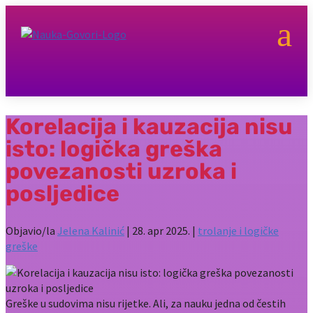
a
Korelacija i kauzacija nisu
isto: logička greška
povezanosti uzroka i
posljedice
Objavio/la
Jelena Kalinić
|
28. apr 2025.
|
trolanje i logičke
greške
Greške u sudovima nisu rijetke. Ali, za nauku jedna od čestih