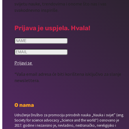
svijetu nauke, trendovima i onome što nas i vas
svakodnevno inspiriše.
Prijava je uspjela. Hvala!
Prijavi se
*Vaša email adresa će biti korištena isključivo za slanje
newslettera.
O nama
Udruženje Društvo za promociju prirodnih nauka „Nauka i svijet” (eng.
Society for science advocacy „Science and the world“) osnovano je
2017. godine i nezavisno je, nevladino, nestranačko, nereligijsko i