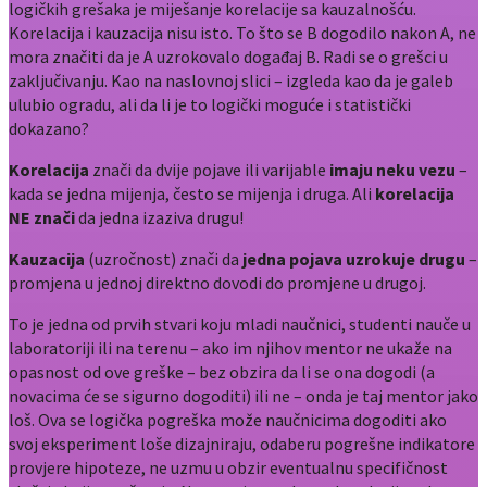
logičkih grešaka je miješanje korelacije sa kauzalnošću.
Korelacija i kauzacija nisu isto. To što se B dogodilo nakon A, ne
mora značiti da je A uzrokovalo događaj B. Radi se o grešci u
zaključivanju. Kao na naslovnoj slici – izgleda kao da je galeb
ulubio ogradu, ali da li je to logički moguće i statistički
dokazano?
Korelacija
znači da dvije pojave ili varijable
imaju neku vezu
–
kada se jedna mijenja, često se mijenja i druga. Ali
korelacija
NE znači
da jedna izaziva drugu!
Kauzacija
(uzročnost) znači da
jedna pojava uzrokuje drugu
–
promjena u jednoj direktno dovodi do promjene u drugoj.
To je jedna od prvih stvari koju mladi naučnici, studenti nauče u
laboratoriji ili na terenu – ako im njihov mentor ne ukaže na
opasnost od ove greške – bez obzira da li se ona dogodi (a
novacima će se sigurno dogoditi) ili ne – onda je taj mentor jako
loš. Ova se logička pogreška može naučnicima dogoditi ako
svoj eksperiment loše dizajniraju, odaberu pogrešne indikatore
provjere hipoteze, ne uzmu u obzir eventualnu specifičnost