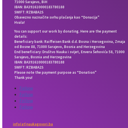
71000 Sarajevo, BiH
IBAN: BA391610000183780188
SWIFT: RZBABA2S
Obavezno naznačite svrhu plaćanja kao “Donacija”
Hvala!
You can support our work by donating. Here are the payment
details:
Beneficiary bank: Raiffeisen Bank d.d. Bosna i Hercegovina, Zmaja
od Bosne 88, 71000 Sarajevo, Bosnia and Herzegovina
End beneficiary: Društvo Nauka i svijet, Envera Šehovića 58, 71000
Sarajevo, Bosnia and Herzegovina
IBAN: BA391610000183780188
SWIFT: RZBABA2S
Please note the payment purpose as “Donation”
Thank you!
Follow
Follow
Follow
Follow
info(at)naukagovori.ba