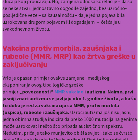
slučaja koji proučavaju. No, zamjena odnosa korelacije – da su
se neke stvari jednostavno dogodile zajedno, bez uzročno-
posljedične veze – sa kauzalnošću – da je jedna pojava bila
uzrokovana drugom pojavom ili događajem – češća je u
svakodnevnom životu.
Vakcina protiv morbila, zaušnjaka i
rubeole (MMR, MRP) kao žrtva greške u
zaključivanju
Vrlo je opasan primjer ovakve zamjene i medijskog
eksponiranja ovog tipa logičke greške
primjer
„povezanosti“
MMR vakcine
i autizma. Naime, prvi
jasniji znaci autizma se javljaju oko 1. godine života, a baš u
to doba je red za vakcinaciju sa MMR, protiv morbila
(ospica), rubeole i zaušnjaka.
Uzroci autizma još nisu jasni,
jedna obimna studija indicira da preko 1000 mutacija na genima
može uzrokovati nešto što pripada autističnom spektru.
Međutim, priča je tako munjevito obišla svijet i tako se čvrsto
uvriježila, da ju je vrlo teško iskorijeniti. Roditelji su odbijali