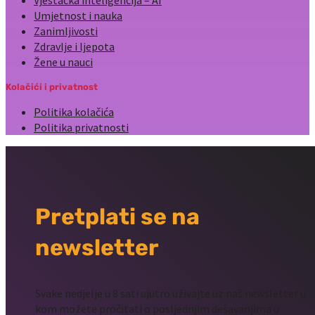
Vještačka inteligencija – AI
Umjetnost i nauka
Zanimljivosti
Zdravlje i ljepota
Žene u nauci
Kolačići i privatnost
Politika kolačića
Politika privatnosti
Pretplati se na
newsletter
Svake nedjelje u 8 sati ujutro uživajte uz naš newsletter u
kom možete pročitati o posljednjim dešavanjima u