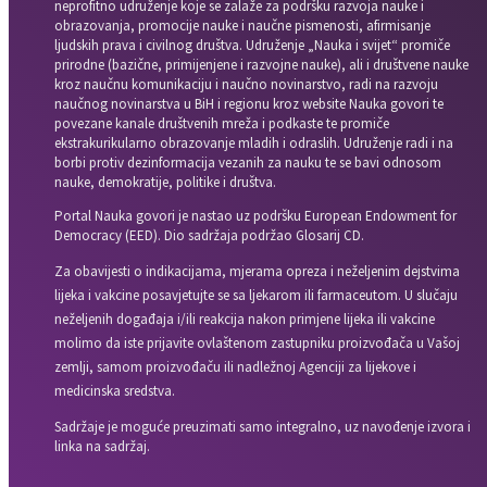
neprofitno udruženje koje se zalaže za podršku razvoja nauke i
obrazovanja, promocije nauke i naučne pismenosti, afirmisanje
ljudskih prava i civilnog društva. Udruženje „Nauka i svijet“ promiče
prirodne (bazične, primijenjene i razvojne nauke), ali i društvene nauke
kroz naučnu komunikaciju i naučno novinarstvo, radi na razvoju
naučnog novinarstva u BiH i regionu kroz website Nauka govori te
povezane kanale društvenih mreža i podkaste te promiče
ekstrakurikularno obrazovanje mladih i odraslih. Udruženje radi i na
borbi protiv dezinformacija vezanih za nauku te se bavi odnosom
nauke, demokratije, politike i društva.
Portal Nauka govori je nastao uz podršku European Endowment for
Democracy (EED). Dio sadržaja podržao Glosarij CD.
Za obavijesti o indikacijama, mjerama opreza i neželjenim dejstvima
lijeka i vakcine posavjetujte se sa ljekarom ili farmaceutom. U slučaju
neželjenih događaja i/ili reakcija nakon primjene lijeka ili vakcine
molimo da iste prijavite ovlaštenom zastupniku proizvođača u Vašoj
zemlji, samom proizvođaču ili nadležnoj Agenciji za lijekove i
medicinska sredstva.
Sadržaje je moguće preuzimati samo integralno, uz navođenje izvora i
linka na sadržaj.