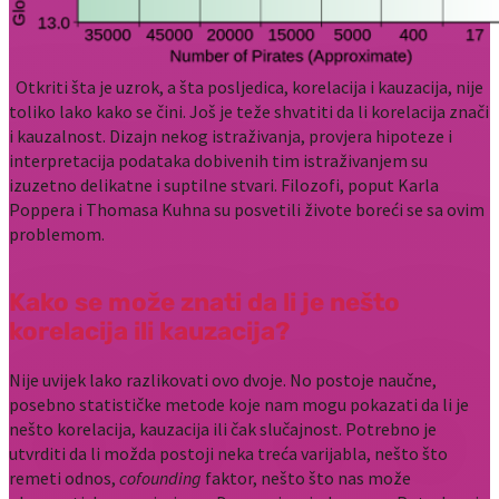
Otkriti šta je uzrok, a šta posljedica, korelacija i kauzacija, nije
toliko lako kako se čini. Još je teže shvatiti da li korelacija znači
i kauzalnost. Dizajn nekog istraživanja, provjera hipoteze i
interpretacija podataka dobivenih tim istraživanjem su
izuzetno delikatne i suptilne stvari. Filozofi, poput Karla
Poppera i Thomasa Kuhna su posvetili živote boreći se sa ovim
problemom.
Kako se može znati da li je nešto
korelacija ili kauzacija?
Nije uvijek lako razlikovati ovo dvoje. No postoje naučne,
posebno statističke metode koje nam mogu pokazati da li je
nešto korelacija, kauzacija ili čak slučajnost. Potrebno je
utvrditi da li možda postoji neka treća varijabla, nešto što
remeti odnos,
cofounding
faktor, nešto što nas može