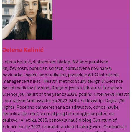
Jelena Kalinić
Jelena Kalinić, diplomirani biolog, MA komparativne
književnosti, publicist, scitech, zdravstvena novinarka,
novinarka i naučni komunikator, posjeduje WHO infodemic
manager certifikat i Health metrics Study design & Evidence
based medicine trening. Drugo mjesto u izboru za European
Science journalist of the year za 2022. godinu. Internews Health
Journalism Ambassador za 2022. BIRN Fellowship- Digital/AI
rights. Posebno zainteresirana za zdravstvo, odnos nauke,
demokratije i društva te utjecaj tehnologije poput AI na
društvo i AI etiku. 2015. osnovala naučni blog Quantum of
Science koji je 2023. rebrandiran kao Nauka govori. Osnivačica i