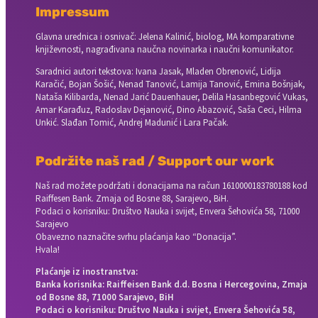
Impressum
Glavna urednica i osnivač: Jelena Kalinić, biolog, MA komparativne
književnosti, nagrađivana naučna novinarka i naučni komunikator.
Saradnici autori tekstova: Ivana Jasak, Mladen Obrenović, Lidija
Karačić, Bojan Šošić, Nenad Tanović, Lamija Tanović, Emina Bošnjak,
Nataša Kilibarda, Nenad Jarić Dauenhauer, Delila Hasanbegović Vukas,
Amar Karađuz, Radoslav Dejanović, Dino Abazović, Saša Ceci, Hilma
Unkić. Slađan Tomić, Andrej Madunić i Lara Pačak.
Podržite naš rad / Support our work
Naš rad možete podržati i donacijama na račun
1610000183780188 kod
Raiffesen Bank. Zmaja od Bosne 88, Sarajevo, BiH.
Podaci o korisniku: Društvo Nauka i svijet, Envera Šehovića 58, 71000
Sarajevo
Obavezno naznačite svrhu plaćanja kao “Donacija”.
Hvala!
Plaćanje iz inostranstva:
Banka korisnika: Raiffeisen Bank d.d. Bosna i Hercegovina, Zmaja
od Bosne 88, 71000 Sarajevo, BiH
Podaci o korisniku: Društvo Nauka i svijet, Envera Šehovića 58,