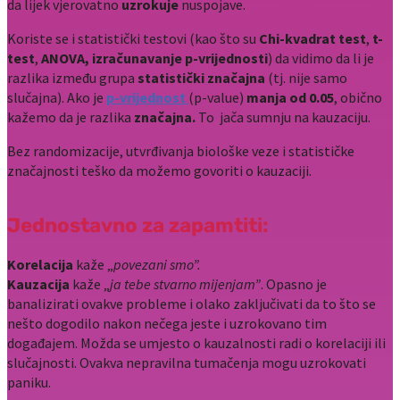
da lijek vjerovatno
uzrokuje
nuspojave.
Koriste se i statistički testovi (kao što su
Chi-kvadrat test
,
t-
test
,
ANOVA, izračunavanje p-vrijednosti
) da vidimo da li je
razlika između grupa
statistički značajna
(tj. nije samo
slučajna). Ako je
p-vrijednost
(p-value)
manja od 0.05
, obično
kažemo da je razlika
značajna.
To jača sumnju na kauzaciju.
Bez randomizacije, utvrđivanja biološke veze i statističke
značajnosti teško da možemo govoriti o kauzaciji.
Jednostavno za zapamtiti:
Korelacija
kaže „
povezani smo”.
Kauzacija
kaže „
ja tebe stvarno mijenjam”
. Opasno je
banalizirati ovakve probleme i olako zaključivati da to što se
nešto dogodilo nakon nečega jeste i uzrokovano tim
događajem. Možda se umjesto o kauzalnosti radi o korelaciji ili
slučajnosti. Ovakva nepravilna tumačenja mogu uzrokovati
paniku.