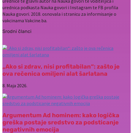
urednice te glavni autor na Nauka govori te voditeljica i
urednica podkasta Nauka govori i Instagram te FB profila
Nauka govori. 2018. osnovala i stranicu za informisanje o
vakcinama Vakcine.ba.
Srodni članci
„Ako si zdrav, nisi profitabilan“: zašto je
ova rečenica omiljeni alat šarlatana
8. Maja 2026.
Argumentum Ad hominem: kako logička
greška postaje sredstvo za podsticanje
negativnih emocija