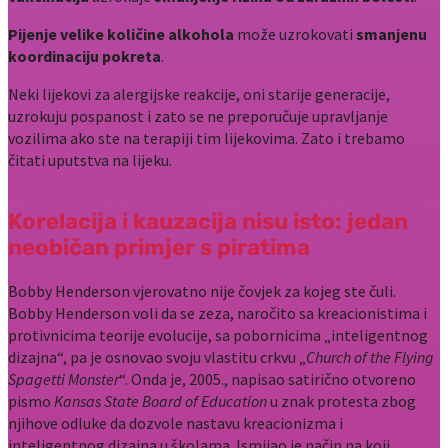
Pijenje velike količine alkohola
može uzrokovati
smanjenu
koordinaciju pokreta
.
Neki lijekovi za alergijske reakcije, oni starije generacije,
uzrokuju pospanost i zato se ne preporučuje upravljanje
vozilima ako ste na terapiji tim lijekovima. Zato i trebamo
čitati uputstva na lijeku.
Korelacija i kauzacija nisu isto: jedan
neobičan primjer s piratima
Bobby Henderson vjerovatno nije čovjek za kojeg ste čuli.
Bobby Henderson voli da se zeza, naročito sa kreacionistima i
protivnicima teorije evolucije, sa pobornicima „inteligentnog
dizajna“, pa je osnovao svoju vlastitu crkvu „
Church of the Flying
Spagetti Monster
“. Onda je, 2005., napisao satirično otvoreno
pismo
Kansas State Board of Education
u znak protesta zbog
njihove odluke da dozvole nastavu kreacionizma i
inteligentnog dizajna u školama. Ismijao je način na koji