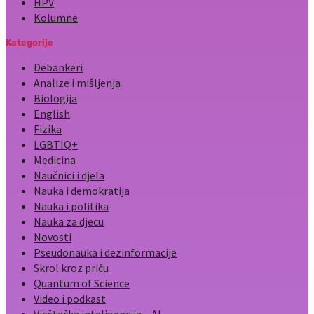
HPV
Kolumne
Kategorije
Debankeri
Analize i mišljenja
Biologija
English
Fizika
LGBTIQ+
Medicina
Naučnici i djela
Nauka i demokratija
Nauka i politika
Nauka za djecu
Novosti
Pseudonauka i dezinformacije
Skrol kroz priču
Quantum of Science
Video i podkast