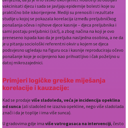
vakcinisati djecu i sada se javljaju epidemije bolesti koje su
praktično bile iskorijenjene. Mediji su prenosili i rezultate
studije u kojoj se pokazala korelacija između preljubničkog
ponašanja očeva i njihove djece kasnije – djeca preljubnika i
sami postaju preljubnici (sic!), a zbog načina na koji je ovo
preneseno ispada kao da je preljuba nasljedna osobina, a ne da
je u pitanju sociološki referentni okvir u kojem se djeca
podsvjesno ugledaju na figuru oca i kasnije reproduciraju očevo
ponašanje koje je ocijenjeno kao prihvatljivo i čak poželjno u
datoj mikrozajednici.
Primjeri logičke greške miješanja
korelacije i kauzacije:
Kad se prodaje
više sladoleda, veća je incidencija opeklina
od sunca
(ali sladoled ne izaziva opekline, nego više sladolada
znači i da je toplije i ima više sunca).
U gradovima gdje ima
više vatrogasaca na intervenciji
, često