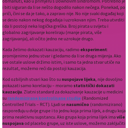
obmanuti, kao u primjeru s Downovim sindromom. Potrebno je
i biti siguran da li se nešto dogodilo nakon nečega. Ponekad, po
priči, čini se da je tako, a zapravo nije. No nije svaki događaj koji
se desio nakon nekog događaja i uzrokovan njim. Treba utvrditi
i da li postoji neka logička greška. Broj pirata u svijetu i
globalno zagrijavanje koreliraju (manje pirata, više
zagrijavanja), ali očito jedno ne uzrokuje drugo.
Kada želimo dokazati kauzaciju, radimo
eksperiment
:
promijenimo jednu stvar i gledamo da li se druga mijenja. Ako
sve ostale uslove držimo istim, i samo ta jedna stvar utiče na
rezultat, možemo reći da postoji kauzacija.
Kod ozbiljnih stvari kao što su
nuspojave lijeka
, nije dovoljno
pokazati samo korelaciju – moramo
statistički dokazati
kauzaciju
. Zlatni standard za dokazivanje kauzacije u medicini
su
randomizirane kontrolisane studije
(Randomized
Controlled Trials – RCT). Ljudi se
nasumično
(randomizirano)
raspoređuju u dvije grupe i to jednu koja prima lijek, a drugu koja
prima neaktivnu supstancu. Ako grupa koja prima lijek ima
više
nuspojava
od placebo grupe, uz iste uslove, možemo zaključiti