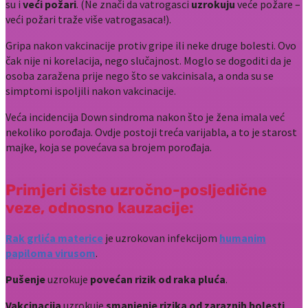
su i
veći požari
. (Ne znači da vatrogasci
uzrokuju
veće požare –
veći požari traže više vatrogasaca!).
Gripa nakon vakcinacije protiv gripe ili neke druge bolesti. Ovo
čak nije ni korelacija, nego slučajnost. Moglo se dogoditi da je
osoba zaražena prije nego što se vakcinisala, a onda su se
simptomi ispoljili nakon vakcinacije.
Veća incidencija Down sindroma nakon što je žena imala već
nekoliko porođaja. Ovdje postoji treća varijabla, a to je starost
majke, koja se povećava sa brojem porođaja.
Primjeri čiste uzročno-posljedične
veze, odnosno kauzacije:
Rak grlića materice
je uzrokovan infekcijom
humanim
papiloma virusom
.
Pušenje
uzrokuje
povećan rizik od raka pluća
.
Vakcinacija
uzrokuje
smanjenje rizika od zaraznih bolesti
.