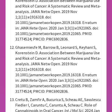
Korenstein D. Association Between Marijuana Use
and Risk of Cancer: A Systematic Review and Meta-
analysis. JAMA Netw Open. 2019 Nov
1;2(11):e1916318. doi:
10.1001/jamanetworkopen.2019.16318. Erratum
in:
JAMA Netw Open
. 2020 Jan 3;3(1):e1921065. doi:
10.1001/jamanetworkopen.2019.21065. PMID:
31774524; PMCID: PMC6902836.
Ghasemiesfe M, Barrow B, Leonard S, Keyhani S,
Korenstein D. Association Between Marijuana Use
and Risk of Cancer: A Systematic Review and Meta-
analysis. JAMA Netw Open. 2019 Nov
1;2(11):e1916318. doi:
10.1001/jamanetworkopen.2019.16318. Erratum
in:
JAMA Netw Open
. 2020 Jan 3;3(1):e1921065. doi:
10.1001/jamanetworkopen.2019.21065. PMID:
31774524; PMCID: PMC6902836.
Cretu B, Zamfir A, Bucurica S, Scheau AE, Savulescu
Fiedler I, Caruntu C, Caruntu A, Scheau C. Role of
Cannabinoids in Oral Cancer.
Int J Mol Sci
. 2024 Jan