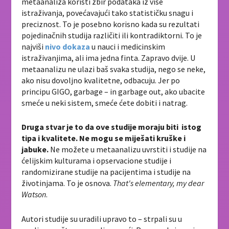
metaanaliza koristi zbir podataka iz više
istraživanja, povećavajući tako statističku snagu i
preciznost. To je posebno korisno kada su rezultati
pojedinačnih studija različiti ili kontradiktorni. To je
najviši
nivo dokaza
u nauci i medicinskim
istraživanjima, ali ima jedna finta. Zapravo dvije. U
metaanalizu ne ulazi baš svaka studija, nego se neke,
ako nisu dovoljno kvalitetne, odbacuju. Jer po
principu GIGO, garbage – in garbage out, ako ubacite
smeće u neki sistem, smeće ćete dobiti i natrag.
Druga stvar je to da ove studije moraju biti istog
tipa i kvalitete. Ne mogu se miješati kruške i
jabuke.
Ne možete u metaanalizu uvrstiti i studije na
ćelijskim kulturama i opservacione studije i
randomizirane studije na pacijentima i studije na
životinjama. To je osnova.
That's elementary, my dear
Watson
.
Autori studije su uradili upravo to – strpali su u