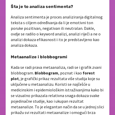
Šta je to analiza sentimenta?
Analiza sentimenta je proces analiziranja digitalnog
teksta s ciljem određivanja da li je emotivni ton
poruke pozitivan, negativan ili neutralan. Dakle,
ovdje se radilo o keyword analizi, analizi riječi a ne o
analizi dokaza efikasnosti i to je predstavljeno kao
analiza dokaza.
Metaanalize i blobbogrami
Kada se radi prava metaanaliza, radi se i grafik zvani
blobbogram.
Blobbogram
, poznat i kao
forest
plot
, je grafički prikaz rezultata više studija koje su
uključene u metaanalizu. Koristi se najčešće u
medicinskim i epidemiološkim istraživanjima kako bi
se vizualno prikazala relativna snaga dokaza svake
pojedinačne studije, kao i ukupan rezultat
metaanalize. To je elegantan način da se u jednoj slici
prikažu svi rezultati metaanalize i omogući brza