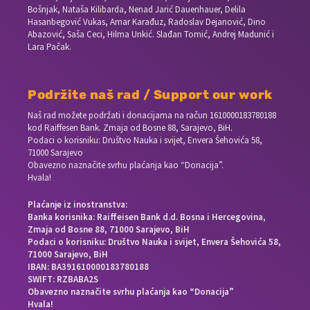
Bošnjak, Nataša Kilibarda, Nenad Jarić Dauenhauer, Delila
Hasanbegović Vukas, Amar Karađuz, Radoslav Dejanović, Dino
Abazović, Saša Ceci, Hilma Unkić. Slađan Tomić, Andrej Madunić i
Lara Pačak.
Podržite naš rad / Support our work
Naš rad možete podržati i donacijama na račun
1610000183780188
kod Raiffesen Bank. Zmaja od Bosne 88, Sarajevo, BiH.
Podaci o korisniku: Društvo Nauka i svijet, Envera Šehovića 58,
71000 Sarajevo
Obavezno naznačite svrhu plaćanja kao “Donacija”.
Hvala!
Plaćanje iz inostranstva:
Banka korisnika: Raiffeisen Bank d.d. Bosna i Hercegovina,
Zmaja od Bosne 88, 71000 Sarajevo, BiH
Podaci o korisniku: Društvo Nauka i svijet, Envera Šehovića 58,
71000 Sarajevo, BiH
IBAN: BA391610000183780188
SWIFT: RZBABA2S
Obavezno naznačite svrhu plaćanja kao “Donacija”
Hvala!