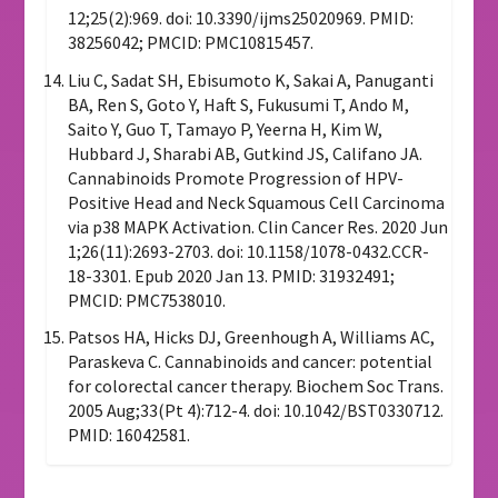
12;25(2):969. doi: 10.3390/ijms25020969. PMID:
38256042; PMCID: PMC10815457.
Liu C, Sadat SH, Ebisumoto K, Sakai A, Panuganti
BA, Ren S, Goto Y, Haft S, Fukusumi T, Ando M,
Saito Y, Guo T, Tamayo P, Yeerna H, Kim W,
Hubbard J, Sharabi AB, Gutkind JS, Califano JA.
Cannabinoids Promote Progression of HPV-
Positive Head and Neck Squamous Cell Carcinoma
via p38 MAPK Activation. Clin Cancer Res. 2020 Jun
1;26(11):2693-2703. doi: 10.1158/1078-0432.CCR-
18-3301. Epub 2020 Jan 13. PMID: 31932491;
PMCID: PMC7538010.
Patsos HA, Hicks DJ, Greenhough A, Williams AC,
Paraskeva C. Cannabinoids and cancer: potential
for colorectal cancer therapy. Biochem Soc Trans.
2005 Aug;33(Pt 4):712-4. doi: 10.1042/BST0330712.
PMID: 16042581.