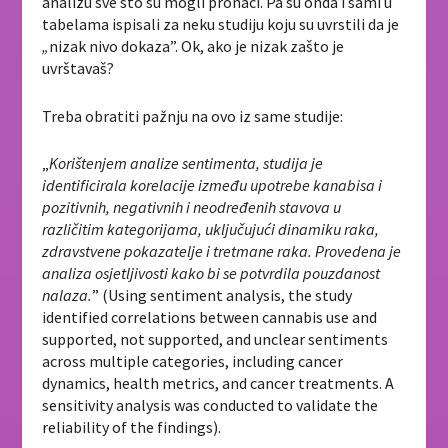
analizu sve što su mogli pronaći. Pa su onda i sami u
tabelama ispisali za neku studiju koju su uvrstili da je
„
nizak nivo dokaza”. Ok, ako je nizak zašto je
uvrštavaš?
Treba obratiti pažnju na ovo iz same studije:
„
Korištenjem analize sentimenta, studija je
identificirala korelacije između upotrebe kanabisa i
pozitivnih, negativnih i neodređenih stavova u
različitim kategorijama, uključujući dinamiku raka,
zdravstvene pokazatelje i tretmane raka. Provedena je
analiza osjetljivosti kako bi se potvrdila pouzdanost
nalaza.
” (Using sentiment analysis, the study
identified correlations between cannabis use and
supported, not supported, and unclear sentiments
across multiple categories, including cancer
dynamics, health metrics, and cancer treatments. A
sensitivity analysis was conducted to validate the
reliability of the findings).