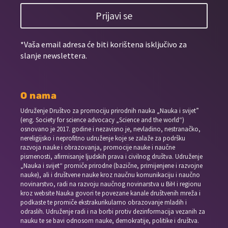
Prijavi se
*Vaša email adresa će biti korištena isključivo za
slanje newslettera.
O nama
Udruženje Društvo za promociju prirodnih nauka „Nauka i svijet”
(eng. Society for science advocacy „Science and the world“)
osnovano je 2017. godine i nezavisno je, nevladino, nestranačko,
nereligijsko i neprofitno udruženje koje se zalaže za podršku
razvoja nauke i obrazovanja, promocije nauke i naučne
pismenosti, afirmisanje ljudskih prava i civilnog društva. Udruženje
„Nauka i svijet“ promiče prirodne (bazične, primijenjene i razvojne
nauke), ali i društvene nauke kroz naučnu komunikaciju i naučno
novinarstvo, radi na razvoju naučnog novinarstva u BiH i regionu
kroz website Nauka govori te povezane kanale društvenih mreža i
podkaste te promiče ekstrakurikularno obrazovanje mladih i
odraslih. Udruženje radi i na borbi protiv dezinformacija vezanih za
nauku te se bavi odnosom nauke, demokratije, politike i društva.