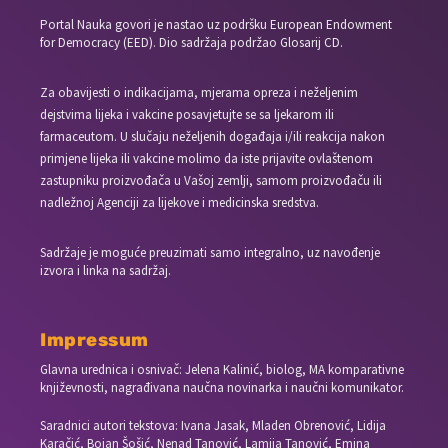
Portal Nauka govori je nastao uz podršku European Endowment
for Democracy (EED). Dio sadržaja podržao Glosarij CD.
Za obavijesti o indikacijama, mjerama opreza i neželjenim
dejstvima lijeka i vakcine posavjetujte se sa ljekarom ili
farmaceutom. U slučaju neželjenih događaja i/ili reakcija nakon
primjene lijeka ili vakcine molimo da iste prijavite ovlaštenom
zastupniku proizvođača u Vašoj zemlji, samom proizvođaču ili
nadležnoj Agenciji za lijekove i medicinska sredstva.
Sadržaje je moguće preuzimati samo integralno, uz navođenje
izvora i linka na sadržaj.
Impressum
Glavna urednica i osnivač: Jelena Kalinić, biolog, MA komparativne
književnosti, nagrađivana naučna novinarka i naučni komunikator.
Saradnici autori tekstova: Ivana Jasak, Mladen Obrenović, Lidija
Karačić, Bojan Šošić, Nenad Tanović, Lamija Tanović, Emina