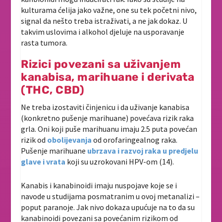
kulturama ćelija jako važne, one su tek početni nivo,
signal da nešto treba istraživati, a ne jak dokaz. U
takvim uslovima i alkohol djeluje na usporavanje
rasta tumora.
Rizici povezani sa uživanjem
kanabisa, marihuane i derivata
(THC, CBD)
Ne treba izostaviti činjenicu i da uživanje kanabisa
(konkretno pušenje marihuane) povećava rizik raka
grla. Oni koji puše marihuanu imaju 2.5 puta povećan
rizik od
obolijevanja
od orofaringealnog raka.
Pušenje marihuane
ubrzava i razvoj raka u predjelu
glave i vrata
koji su uzrokovani HPV-om (14).
Kanabis i kanabinoidi imaju nuspojave koje se i
navode u studijama posmatranim u ovoj metanalizi –
poput paranoje. Jak nivo dokaza upućuje na to da su
kanabinoidi povezani sa povećanim rizikom od