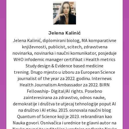
Jelena Kalinić
Jelena Kalinić, diplomirani biolog, MA komparativne
književnosti, publicist, scitech, zdravstvena
novinarka, novinarka i naučni komunikator, posjeduje
WHO infodemic manager certifikat i Health metrics
Study design & Evidence based medicine
trening. Drugo mjesto u izboru za European Science
journalist of the year za 2022. godinu. Internews
Health Journalism Ambassador za 2022. BIRN
Fellowship- Digital/AI rights. Posebno
zainteresirana za zdravstvo, odnos nauke,
demokratije i društva te utjecaj tehnologije poput AI
na društvo i AI etiku. 2015. osnovala naučni blog
Quantum of Science koji je 2023. rebrandiran kao
Nauka govori. Osnivačica i urednice te glavni autor na
Nauka govori te voditeljica i urednica podkasta Nauka