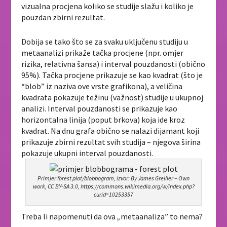
vizualna procjena koliko se studije slažu i koliko je
pouzdan zbirni rezultat.
Dobija se tako što se za svaku uključenu studiju u
metaanalizi prikaže tačka procjene (npr. omjer
rizika, relativna šansa) i interval pouzdanosti (obično
95%). Tačka procjene prikazuje se kao kvadrat (što je
“blob” iz naziva ove vrste grafikona), a veličina
kvadrata pokazuje težinu (važnost) studije u ukupnoj
analizi. Interval pouzdanosti se prikazuje kao
horizontalna linija (poput brkova) koja ide kroz
kvadrat. Na dnu grafa obično se nalazi dijamant koji
prikazuje zbirni rezultat svih studija – njegova širina
pokazuje ukupni interval pouzdanosti.
Primjer forest plot/blobbogram, izvor: By James Grellier – Own
work, CC BY-SA 3.0, https://commons.wikimedia.org/w/index.php?
curid=10253357
Treba li napomenuti da ova
„
metaanaliza” to nema?