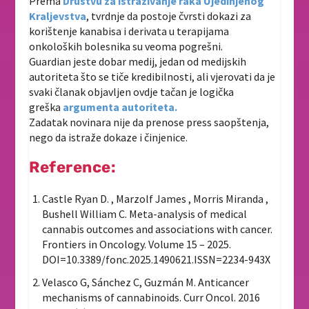
Prema
Društvu za istraživanje raka Ujedinjenog
Kraljevstva
, tvrdnje da postoje čvrsti dokazi za
korištenje kanabisa i derivata u terapijama
onkoloških bolesnika su veoma pogrešni.
Guardian jeste dobar medij, jedan od medijskih
autoriteta što se tiče kredibilnosti, ali vjerovati da je
svaki članak objavljen ovdje tačan je logička
greška
argumenta autoriteta.
Zadatak novinara nije da prenose press saopštenja,
nego da istraže dokaze i činjenice.
Reference:
Castle Ryan D. , Marzolf James , Morris Miranda ,
Bushell William C. Meta-analysis of medical
cannabis outcomes and associations with cancer.
Frontiers in Oncology. Volume 15 – 2025.
DOI=10.3389/fonc.2025.1490621.ISSN=2234-943X
Velasco G, Sánchez C, Guzmán M. Anticancer
mechanisms of cannabinoids. Curr Oncol. 2016