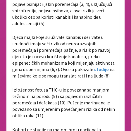
pojave psihijatrijskih poremećaja (3, 4), uključujući
shizofreniju, pojavu psihoza, a ovaj rizik je veći
ukoliko osoba koristi kanabis i kanabinoide u
adolescenciji (5).
Djeca majki koje su uživale kanabis i derivate u
trudnoći imaju veći rizik od neurorazvojnih
poremećaja i poremećaja pažnje, a rizik po razvoj
djeteta je i očevo korištenje kanabisa, preko
epigenetičkih mehanizama koji mijenjaju aktivnost
gena u spermijima (6,7). Ovo su pokazale
studije
na
miševima koje se mogu translatirati i na ljude (8).
Izloženost fetusa THC-u je povezana sa manjom
težinom na porodu (9) i sa pojavom različitih
poremećaja i defekata (10). Pušenje marihuane je
povezano sa umjerenim povećanjem rizika od nekih
oblika raka (11).
Kohortne studije na malom broju pacijenata