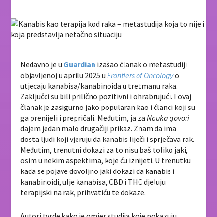
Nedavno je u
Guardian
izašao članak o metastudiji
objavljenoj u aprilu 2025 u
Frontiers of Oncology
o
utjecaju kanabisa/kanabinoida u tretmanu raka.
Zaključci su bili prilično pozitivni i ohrabrujući. I ovaj
članak je zasigurno jako popularan kao i članci koji su
ga prenijeli i prepričali. Međutim, ja za
Nauka govori
dajem jedan malo drugačiji prikaz. Znam da ima
dosta ljudi koji vjeruju da kanabis liječi i sprječava rak.
Međutim, trenutni dokazi za to nisu baš toliko jaki,
osim u nekim aspektima, koje ću iznijeti. U trenutku
kada se pojave dovoljno jaki dokazi da kanabis i
kanabinoidi, ulje kanabisa, CBD i THC djeluju
terapijski na rak, prihvatiću te dokaze.
Autori tvrde kako je omjer studija koje pokazuju