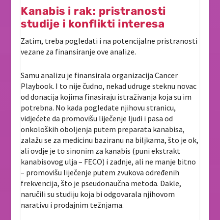
Kanabis i rak: pristranosti
studije i konflikti interesa
Zatim, treba pogledati i na potencijalne pristranosti
vezane za finansiranje ove analize.
Samu analizu je finansirala organizacija Cancer
Playbook. I to nije čudno, nekad udruge steknu novac
od donacija kojima finasiraju istraživanja koja su im
potrebna. No kada pogledate njihovu stranicu,
vidjećete da promovišu liječenje ljudi i pasa od
onkoloških oboljenja putem preparata kanabisa,
zalažu se za medicinu baziranu na biljkama, što je ok,
ali ovdje je to sinonim za kanabis (puni ekstrakt
kanabisovog ulja – FECO) i zadnje, ali ne manje bitno
– promovišu liječenje putem zvukova određenih
frekvencija, što je pseudonaučna metoda. Dakle,
naručili su studiju koja bi odgovarala njihovom
narativu i prodajnim težnjama.