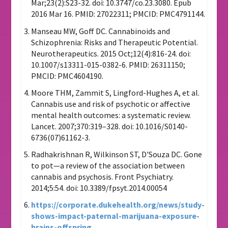
Mar;23(2):S23-32. doi: 10.3747/co.23.3080. Epub
2016 Mar 16. PMID: 27022311; PMCID: PMC4791144.
Manseau MW, Goff DC. Cannabinoids and
Schizophrenia: Risks and Therapeutic Potential.
Neurotherapeutics. 2015 Oct;12(4):816-24. doi:
10.1007/s13311-015-0382-6. PMID: 26311150;
PMCID: PMC4604190.
Moore THM, Zammit S, Lingford-Hughes A, et al.
Cannabis use and risk of psychotic or affective
mental health outcomes: a systematic review.
Lancet. 2007;370:319–328. doi: 10.1016/S0140-
6736(07)61162-3.
Radhakrishnan R, Wilkinson ST, D'Souza DC. Gone
to pot—a review of the association between
cannabis and psychosis. Front Psychiatry.
2014;5:54. doi: 10.3389/fpsyt.2014.00054
https://corporate.dukehealth.org/news/study-
shows-impact-paternal-marijuana-exposure-
brains-offspring