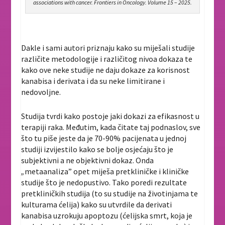
associations with cancer. Frontiers in Oncology. Volume 15 – 2025.
Dakle i sami autori priznaju kako su miješali studije
različite metodologije i različitog nivoa dokaza te
kako ove neke studije ne daju dokaze za korisnost
kanabisa i derivata i da su neke limitirane i
nedovoljne.
Studija tvrdi kako postoje jaki dokazi za efikasnost u
terapiji raka. Međutim, kada čitate taj podnaslov, sve
što tu piše jeste da je 70-90% pacijenata u jednoj
studiji izvijestilo kako se bolje osjećaju što je
subjektivni a ne objektivni dokaz. Onda
„
metaanaliza” opet miješa pretkliničke i kliničke
studije što je nedopustivo. Tako poredi rezultate
pretkliničkih studija (to su studije na životinjama te
kulturama ćelija) kako su utvrdile da derivati
kanabisa uzrokuju apoptozu (ćelijska smrt, koja je