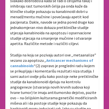
svakako dobrodošla kada se radi o ćelijama raka) i
inhibraju rast tumorskih ćelija pa onda kaže da
kliničke studije pokazuju su kanabinoidi dobri u
menadžmentu mučnine i povećavaju apetit kod
pacijenata. Dakle, navode se jedna pored druge kao
jednakomjeran nivo dokaza pretkliničke studije
utjecaja kanabinoida na apoptozu i opservacione
studije utjecaja na smanjenje mučnine i otvaranje
apetita. Različite metode i različiti ciljevi.
Studija na koju se pozivaju autori ove
„
metaanalize”
vezano za apoptozu
„
Anticancer mechanisms of
cannabinoids
“(2) zapravo je pregledni rad u kojem
se prikupljaju i komentarišu rezultati niza studija. I
sami autori ovdje pišu kako postoje neke pretkliničke
studije da kanabionoidi djeluju na kontrolu
angiogeneze (stvaranja novih krvnih sudova koji
hrane tumor) te imaju antitumorsko dejstvo, pazite
ovo – na ćelijskim kulturama genetički modificiranih
miševa ali i da postoje studije koje pokazuju da
kanbionidi mogu inducirati rak. Iako su studije na