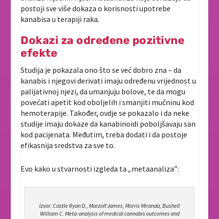
postoji sve više dokaza o korisnosti upotrebe
kanabisa u terapiji raka.
Dokazi za određene pozitivne
efekte
Studija je pokazala ono što se već dobro zna – da
kanabis i njegovi derivati imaju određenu vrijednost u
palijativnoj njezi, da umanjuju bolove, te da mogu
povećati apetit kod oboljelih i smanjiti mučninu kod
hemoterapije. Također, ovdje se pokazalo i da neke
studije imaju dokaze da kanabinoidi poboljšavaju san
kod pacijenata. Međutim, treba dodati i da postoje
efikasnija sredstva za sve to.
Evo kako u stvarnosti izgleda ta
„
metaanaliza”:
Izvor: Castle Ryan D., Marzolf James, Morris Miranda, Bushell
William C. Meta-analysis of medical cannabis outcomes and