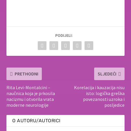
PODIJELI:
PRETHODNI
SLJEDEĆI
Rita Levi-Montalcini –
Korelacija i kauzacija nisu
naučnica koja je prkosila
isto: logička greška
nacizmu i otvorila vrata
povezanosti uzroka i
moderne neurologije
posljedice
O AUTORU/AUTORICI