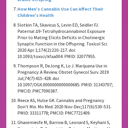
How Men's Cannabis Use Can Affect Their
Children's Health
Slotkin TA, Skavicus S, Levin ED, Seidler FJ.
Paternal Δ9-Tetrahydrocannabinol Exposure
Prior to Mating Elicits Deficits in Cholinergic
Synaptic Function in the Offspring. Toxicol Sci.
2020 Apr 1;174(2):210-217. doi:
10.1093/toxsci/kfaa004. PMID: 32077955.
Thompson R, DeJong K, Lo J. Marijuana Use in
Pregnancy: A Review. Obstet Gynecol Surv. 2019
Jul;74(7):415-428. doi:
10.1097/OGX.0000000000000685. PMID: 31343707;
PMCID: PMC7090387.
Reece AS, Hulse GK. Cannabis and Pregnancy
Don't Mix. Mo Med. 2020 Nov-Dec;117(6):530-531.
PMID: 33311778; PMCID: PMC7721409.
Ghasemiesfe M, Barrow B, Leonard S, Keyhani S,