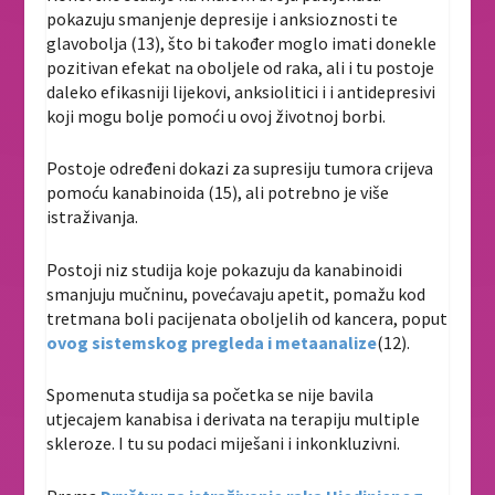
pokazuju smanjenje depresije i anksioznosti te
glavobolja (13), što bi također moglo imati donekle
pozitivan efekat na oboljele od raka, ali i tu postoje
daleko efikasniji lijekovi, anksiolitici i i antidepresivi
koji mogu bolje pomoći u ovoj životnoj borbi.
Postoje određeni dokazi za supresiju tumora crijeva
pomoću kanabinoida (15), ali potrebno je više
istraživanja.
Postoji niz studija koje pokazuju da kanabinoidi
smanjuju mučninu, povećavaju apetit, pomažu kod
tretmana boli pacijenata oboljelih od kancera, poput
ovog sistemskog pregleda i metaanalize
(12).
Spomenuta studija sa početka se nije bavila
utjecajem kanabisa i derivata na terapiju multiple
skleroze. I tu su podaci miješani i inkonkluzivni.