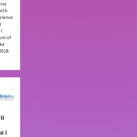
ena
alth
Science
N
i
tum of
uka
2018.
li
a i