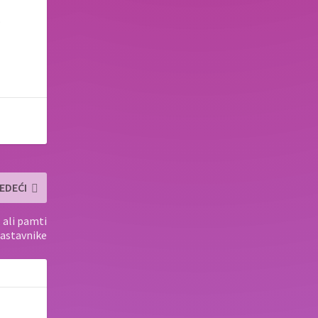
.
EDEĆI
 ali pamti
nastavnike