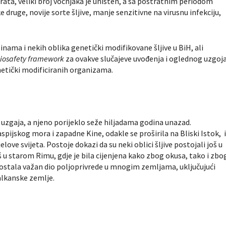
rata, veliki broj voćnjaka je uništen, a sa postratnim periodom
druge, novije sorte šljive, manje senzitivne na virusnu infekciju,
inama i nekih oblika genetički modifikovane šljive u BiH, ali
iosafety framework
za ovakve slučajeve uvođenja i oglednog uzgoj
netički modificiranih organizama.
se uzgaja, a njeno porijeklo seže hiljadama godina unazad.
spijskog mora i zapadne Kine, odakle se proširila na Bliski Istok, 
elove svijeta. Postoje dokazi da su neki oblici šljive postojali još u
š u starom Rimu, gdje je bila cijenjena kako zbog okusa, tako i zbo
 postala važan dio poljoprivrede u mnogim zemljama, uključujući
alkanske zemlje.