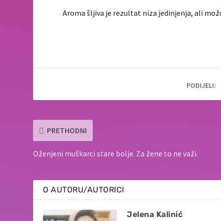
Aroma šljiva je rezultat niza jedinjenja, ali m
PODIJELI:
PRETHODNI
Oženjeni muškarci stare bolje. Za žene to ne važi.
O AUTORU/AUTORICI
Jelena Kalinić