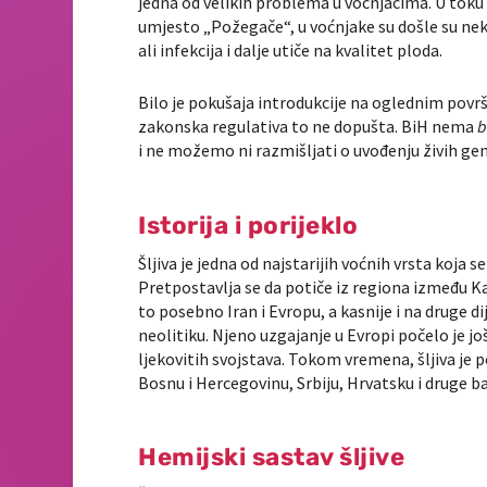
jedna od velikih problema u voćnjacima. U toku 
umjesto „Požegače“, u voćnjake su došle su neke 
ali infekcija i dalje utiče na kvalitet ploda.
Bilo je pokušaja introdukcije na oglednim površ
zakonska regulativa to ne dopušta. BiH nema
b
i ne možemo ni razmišljati o uvođenju živih ge
Istorija i porijeklo
Šljiva je jedna od najstarijih voćnih vrsta koja 
Pretpostavlja se da potiče iz regiona između Ka
to posebno Iran i Evropu, a kasnije i na druge dij
neolitiku. Njeno uzgajanje u Evropi počelo je jo
ljekovitih svojstava. Tokom vremena, šljiva je
Bosnu i Hercegovinu, Srbiju, Hrvatsku i druge b
Hemijski sastav šljive