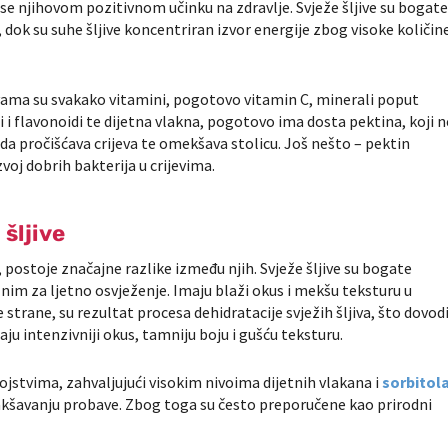
se njihovom pozitivnom učinku na zdravlje. Svježe šljive su bogat
 dok su suhe šljive koncentriran izvor energije zbog visoke količin
ivama su svakako vitamini, pogotovo vitamin C, minerali poput
 i flavonoidi te dijetna vlakna, pogotovo ima dosta pektina, koji n
da pročišćava crijeva te omekšava stolicu. Još nešto – pektin
zvoj dobrih bakterija u crijevima.
šljive
ve, postoje značajne razlike između njih. Svježe šljive su bogate
nim za ljetno osvježenje. Imaju blaži okus i mekšu teksturu u
 strane, su rezultat procesa dehidratacije svježih šljiva, što dovod
aju intenzivniji okus, tamniju boju i gušću teksturu.
ojstvima, zahvaljujući visokim nivoima dijetnih vlakana i
sorbitol
kšavanju probave. Zbog toga su često preporučene kao prirodni