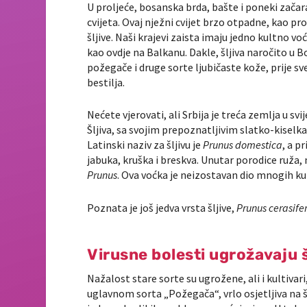
U proljeće, bosanska brda, bašte i poneki zača
cvijeta. Ovaj nježni cvijet brzo otpadne, kao p
šljive. Naši krajevi zaista imaju jedno kultno v
kao ovdje na Balkanu. Dakle, šljiva naročito u Bo
požegače i druge sorte ljubičaste kože, prije sv
bestilja.
Nećete vjerovati, ali Srbija je treća zemlja u sv
Šljiva, sa svojim prepoznatljivim slatko-kiselk
Latinski naziv za šljivu je
Prunus domestica
, a p
jabuka, kruška i breskva. Unutar porodice ruža
Prunus
. Ova voćka je neizostavan dio mnogih kul
Poznata je još jedva vrsta šljive,
Prunus cerasife
Virusne bolesti ugrožavaju š
Nažalost stare sorte su ugrožene, ali i kultivari
uglavnom sorta „Požegača“, vrlo osjetljiva na šar