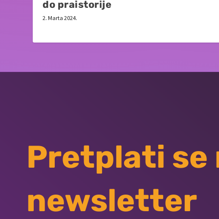
do praistorije
2. Marta 2024.
Pretplati se
newsletter