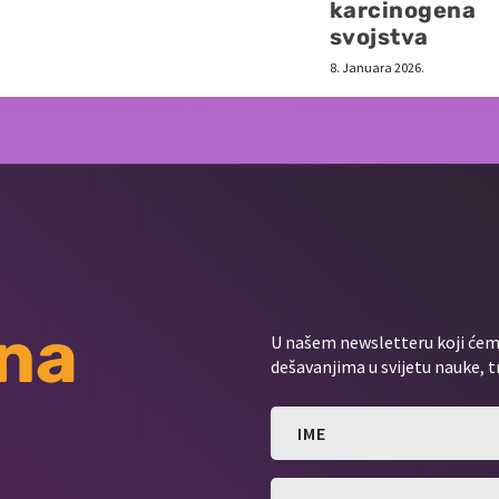
karcinogena
svojstva
8. Januara 2026.
 na
U našem newsletteru koji ćemo
dešavanjima u svijetu nauke, t