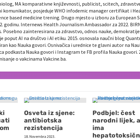
biolog, MA komparativne književnosti, publicist, scitech, zdravstv
ni komunikator, posjeduje WHO infodemic manager certifikat i He
ence based medicine trening. Drugo mjesto u izboru za European 
022. godinu. Internews Health Journalism Ambassador za 2022. BIR
ts. Posebno zainteresirana za zdravstvo, odnos nauke, demokratije 
je poput AI na društvo i AI etiku. 2015. osnovala naučni blog Quan
diran kao Nauka govori. Osnivačica i urednice te glavni autor na Na
nica podkasta Nauka govori i Instagram te FB profila Nauka govori. 
rmisanje o vakcinama Vakcine.ba.
ki
Osveta iz sjene:
Podbjel: čest
čati
antibiotska
narodni lijek, a
nom
rezistencija
ima
hepatotoksičn
18. Novembra 2023.