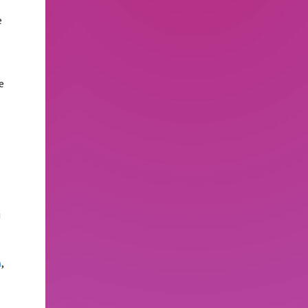
e
e
e
i
a
,