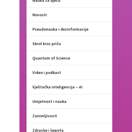
Nauka za djecu
Novosti
Pseudonauka i dezinformacije
Skrol kroz priču
.
Quantum of Science
Video i podkast
Vještačka inteligencija – AI
Umjetnost i nauka
Zanimljivosti
Zdravlje i ljepota