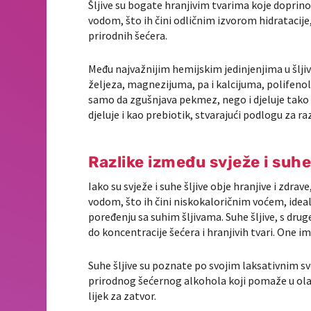
Šljive su bogate hranjivim tvarima koje doprino
vodom, što ih čini odličnim izvorom hidratacije,
prirodnih šećera.
Među najvažnijim hemijskim jedinjenjima u šlj
željeza, magnezijuma, pa i kalcijuma, polifenoli
samo da zgušnjava pekmez, nego i djeluje tako 
djeluje i kao prebiotik, stvarajući podlogu za ra
Razlike između svježe i suhe 
Iako su svježe i suhe šljive obje hranjive i zdra
vodom, što ih čini niskokaloričnim voćem, ideal
poređenju sa suhim šljivama. Suhe šljive, s druge
do koncentracije šećera i hranjivih tvari. One im
Suhe šljive su poznate po svojim laksativnim sv
prirodnog šećernog alkohola koji pomaže u ola
lijek za zatvor.