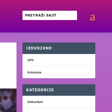
a
IZDVOJENO
HPV
Kolumne
KATEGORIJE
Debankeri