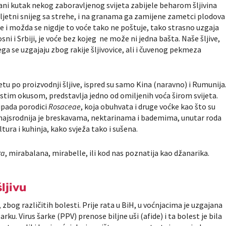
rani kutak nekog zaboravljenog svijeta zabijele beharom šljivina
roljetni snijeg sa strehe, i na granama ga zamijene zametci plodova
oće i možda se nigdje to voće tako ne poštuje, tako strasno uzgaja
sni i Srbiji, je voće bez kojeg ne može ni jedna bašta. Naše šljive,
ega se uzgajaju zbog rakije šljivovice, ali i čuvenog pekmeza
ijetu po proizvodnji šljive, ispred su samo Kina (naravno) i Rumunija
astim okusom, predstavlja jedno od omiljenih voća širom svijeta.
ripada porodici
Rosaceae
, koja obuhvata i druge voćke kao što su
, najsrodnija je breskavama, nektarinama i bademima, unutar roda
tura i kuhinja, kako svježa tako i sušena.
ra
, mirabalana, mirabelle, ili kod nas poznatija kao džanarika.
ljivu
, zbog različitih bolesti. Prije rata u BiH, u voćnjacima je uzgajana
ku. Virus šarke (PPV) prenose biljne uši (afide) i ta bolest je bila