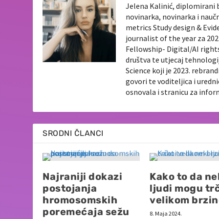
Jelena Kalinić, diplomirani 
novinarka, novinarka i nauč
metrics Study design & Evid
journalist of the year za 2
Fellowship- Digital/AI righ
društva te utjecaj tehnologi
Science koji je 2023. rebran
govori te voditeljica i ured
osnovala i stranicu za info
SRODNI ČLANCI
Najraniji dokazi
Kako to da ne
postojanja
ljudi mogu tr
hromosomskih
velikom brzi
poremećaja sežu
8. Maja 2024.