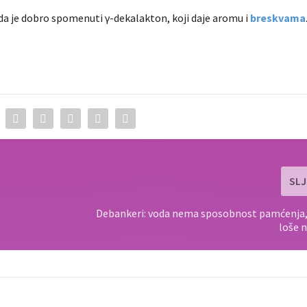
ožda je dobro spomenuti γ-dekalakton, koji daje aromu i
breskvama
SLJ
Debankeri: voda nema sposobnost pamćenja,
loše 