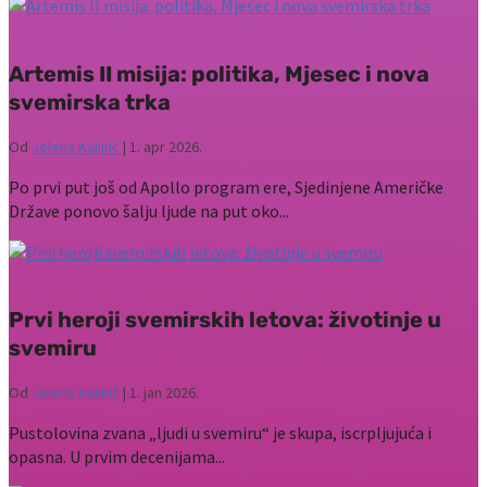
Artemis II misija: politika, Mjesec i nova
svemirska trka
Od
Jelena Kalinić
|
1. apr 2026.
Po prvi put još od Apollo program ere, Sjedinjene Američke
Države ponovo šalju ljude na put oko...
Prvi heroji svemirskih letova: životinje u
svemiru
Od
Jelena Kalinić
|
1. jan 2026.
Pustolovina zvana „ljudi u svemiru“ je skupa, iscrpljujuća i
opasna. U prvim decenijama...