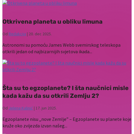
Otkrivena planeta u obliku limuna
Od
Redakcija
|
20. dec 2025.
Astronomi su pomoću James Webb svemirskog teleskopa
otkrili jedan od najbizarnijih svjetova ikada...
Šta su to egzoplanete? I šta naučnici misle
kada kažu da su otkrili Zemlju 2?
Od
Jelena Kalinić
|
17. jun 2025.
Egzoplanete nisu „nove Zemlje” – Egzoplanete su planete koje
kruže oko zvijezda izvan našeg...