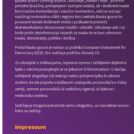
ljudskih prava i civilnog društva. Udruženje „Nauka i svijet“ promiče
prirodne (bazične, primijenjene i razvojne nauke), ali i društvene nauke
kroz naučnu komunikaciju i naučno novinarstvo, radi na razvoju
naučnog novinarstva u BiH i regionu kroz website Nauka govori te
povezane kanale društvenih mreža i podkaste te promiče
ekstrakurikularno obrazovanje mladih i odraslih. Udruženje radi i na
borbi protiv dezinformacija vezanih za nauku te se bavi odnosom
nauke, demokratije, politike i društva.
Portal Nauka govori je nastao uz podršku European Endowment for
Democracy (EED). Dio sadržaja podržao Glosarij CD.
Za obavijesti o indikacijama, mjerama opreza i neželjenim dejstvima
lijeka i vakcine posavjetujte se sa ljekarom ili farmaceutom. U slučaju
neželjenih događaja i/ili reakcija nakon primjene lijeka ili vakcine
molimo da iste prijavite ovlaštenom zastupniku proizvođača u Vašoj
zemlji, samom proizvođaču ili nadležnoj Agenciji za lijekove i
medicinska sredstva.
Sadržaje je moguće preuzimati samo integralno, uz navođenje izvora i
linka na sadržaj.
Impressum