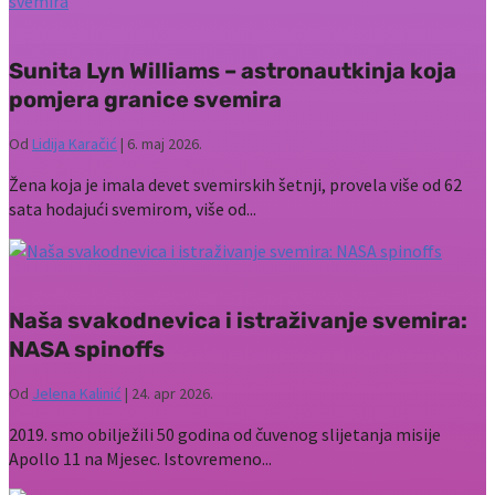
Sunita Lyn Williams – astronautkinja koja
pomjera granice svemira
Od
Lidija Karačić
|
6. maj 2026.
Žena koja je imala devet svemirskih šetnji, provela više od 62
sata hodajući svemirom, više od...
Naša svakodnevica i istraživanje svemira:
NASA spinoffs
Od
Jelena Kalinić
|
24. apr 2026.
2019. smo obilježili 50 godina od čuvenog slijetanja misije
Apollo 11 na Mjesec. Istovremeno...