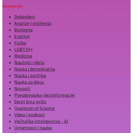
Kategorije
Debankeri
Analize i mišljenja
Biologija
English
Fizika
LGBTIQ+
Medicina
Naučnici i djela
Nauka i demokratija
Nauka i politika
Nauka za djecu
Novosti
Pseudonauka i dezinformacije
Skrol kroz priču
Quantum of Science
Video i podkast
Vještačka inteligencija – AI
Umjetnost i nauka