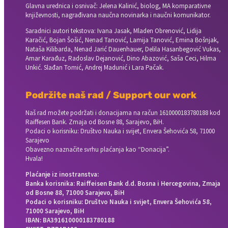
Glavna urednica i osnivač: Jelena Kalinić, biolog, MA komparativne
književnosti, nagrađivana naučna novinarka i naučni komunikator.
Saradnici autori tekstova: Ivana Jasak, Mladen Obrenović, Lidija
Karačić, Bojan Šošić, Nenad Tanović, Lamija Tanović, Emina Bošnjak,
Nataša Kilibarda, Nenad Jarić Dauenhauer, Delila Hasanbegović Vukas,
Amar Karađuz, Radoslav Dejanović, Dino Abazović, Saša Ceci, Hilma
Unkić. Slađan Tomić, Andrej Madunić i Lara Pačak.
Podržite naš rad / Support our work
Naš rad možete podržati i donacijama na račun
1610000183780188 kod
Raiffesen Bank. Zmaja od Bosne 88, Sarajevo, BiH.
Podaci o korisniku: Društvo Nauka i svijet, Envera Šehovića 58, 71000
Sarajevo
Obavezno naznačite svrhu plaćanja kao “Donacija”.
Hvala!
Plaćanje iz inostranstva:
Banka korisnika: Raiffeisen Bank d.d. Bosna i Hercegovina, Zmaja
od Bosne 88, 71000 Sarajevo, BiH
Podaci o korisniku: Društvo Nauka i svijet, Envera Šehovića 58,
71000 Sarajevo, BiH
IBAN: BA391610000183780188