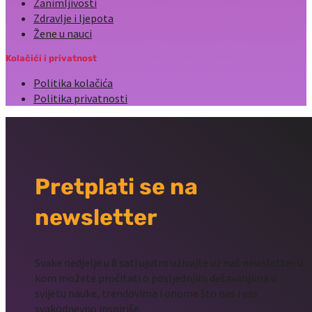
Zanimljivosti
Zdravlje i ljepota
Žene u nauci
Kolačići i privatnost
Politika kolačića
Politika privatnosti
Pretplati se na
newsletter
Svake nedjelje u 8 sati ujutro uživajte uz naš newsletter u
kom možete pročitati o posljednjim dešavanjima u
svijetu nauke, trendovima i onome što nas i vas
svakodnevno inspiriše.