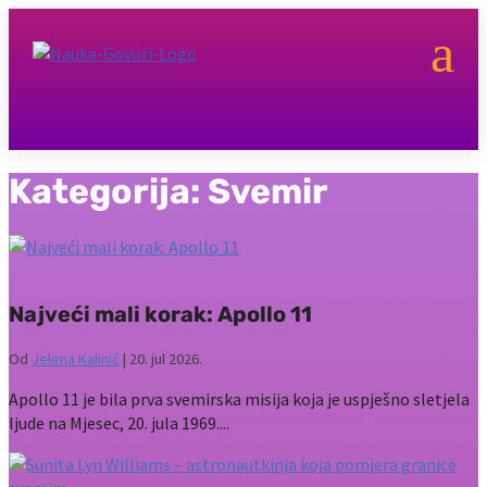
a
Kategorija:
Svemir
Najveći mali korak: Apollo 11
Od
Jelena Kalinić
|
20. jul 2026.
Apollo 11 je bila prva svemirska misija koja je uspješno sletjela
ljude na Mjesec, 20. jula 1969....