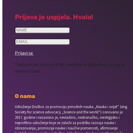
Prijava je uspjela. Hvala!
Prijavi se
*Vaša email adresa će biti korištena isključivo za slanje
newslettera.
O nama
Udruženje Društvo za promociju prirodnih nauka „Nauka i svijet” (eng.
Society for science advocacy „Science and the world“) osnovano je
2017. godine i nezavisno je, nevladino, nestranačko, nereligijsko i
neprofitno udruženje koje se zalaže za podršku razvoja nauke i
obrazovanja, promocije nauke i naučne pismenosti, afirmisanje