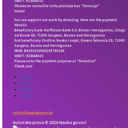
SWIFT: RZBABA2S
Obavezno naznačite svrhu plaćanja kao “Donacija”
Hvala!
You can support our work by donating. Here are the payment
details:
Beneficiary bank: Raiffeisen Bank d.d. Bosna i Hercegovina, Zmaja
od Bosne 88, 71000 Sarajevo, Bosnia and Herzegovina
End beneficiary: Društvo Nauka i svijet, Envera Šehovića 58, 71000
Sarajevo, Bosnia and Herzegovina
IBAN: BA391610000183780188
SWIFT: RZBABA2S
Please note the payment purpose as “Donation”
Thank you!
Follow
Follow
Follow
Follow
info(at)naukagovori.ba
Autorska prava © 2026 Nauka govori