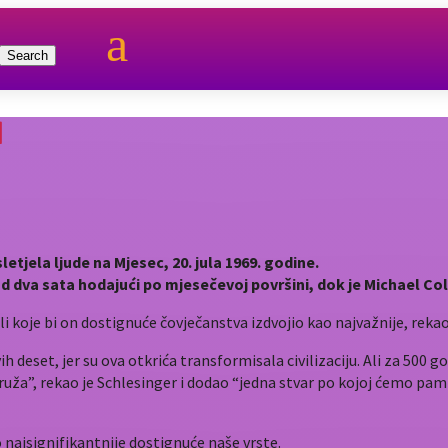
a
1
letjela ljude na Mjesec, 20. jula 1969. godine.
 od dva sata hodajući po mjesečevoj površini, dok je Michael 
i koje bi on dostignuće čovječanstva izdvojio kao najvažnije, rekao 
h deset, jer su ova otkrića transformisala civilizaciju. Ali za 500 g
i ruža”, rekao je Schlesinger i dodao “jedna stvar po kojoj ćemo pam
 najsignifikantnije dostignuće naše vrste.