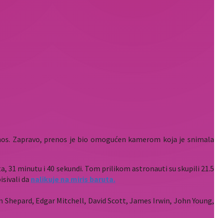
renos. Zapravo, prenos je bio omogućen kamerom koja je snimala
ta, 31 minutu i 40 sekundi. Tom prilikom astronauti su skupili 21.5
isivali da
nalikuje na miris baruta.
Alan Shepard, Edgar Mitchell, David Scott, James Irwin, John Young,