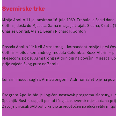
Svemirske trke
Misija Apollo 11 je lansirana 16. jula 1969.
Trebalo je četiri dana
Collins, došla do Mjeseca. Sama misija je trajala 8 dana, 3 sata (
Charles Conrad, Alan L. Bean i Richard F. Gordon.
Posada Apollo 11: Neil Armstrong – komandant misije i prvi čovje
Collins – pilot komandnog modula Columbia. Buzz Aldrin – pil
Mjesecom. Dok su Armstrong i Aldrin bili na površini Mjeseca, Co
prije zajedničkog puta na Zemlju.
Lunarni modul Eagle s Armstrongom i Aldrinom sletio je na površi
Program Apollo bio je logičan nastavak programa Mercury, u 
Sputnjik. Rusi su uspjeli poslati čovjeka u svemir mjesec dana pri
Zato je pritisak SAD politike bio usredotočen na idući veliki miljo