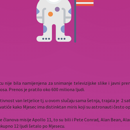
u nije bila namijenjena za snimanje televizijske slike i javni p
sa. Prenos je pratilo oko 600 miliona ljudi.
ivnost van letjelice tj. u ovom slučaju sama šetnja, trajala je
2 sa
vatiće kako Mjesec ima distinktan miris koji su astronauti često op
jice članova misije Apollo 11, to su bili i Pete Conrad, Alan Bean, 
ukupno 12 ljudi šetalo po Mjesecu.