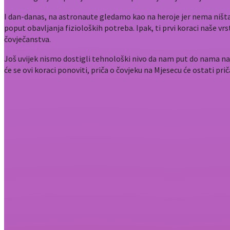
I dan-danas, na astronaute gledamo kao na heroje jer nema ništa o
poput obavljanja fizioloških potreba. Ipak, ti prvi koraci naše vrst
čovječanstva.
Još uvijek nismo dostigli tehnološki nivo da nam put do nama najbl
će se ovi koraci ponoviti, priča o čovjeku na Mjesecu će ostati p