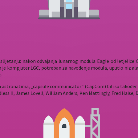
lijetanju: nakon odvajanja lunarnog modula Eagle od letjelice C
 je kompjuter LGC, potreban za navođenje modula, uputio niz alar
a.
sa astronatima, „capsule communicator“ (CapCom) bili su također a
ess II, James Lovell, William Anders, Ken Mattingly, Fred Haise, D