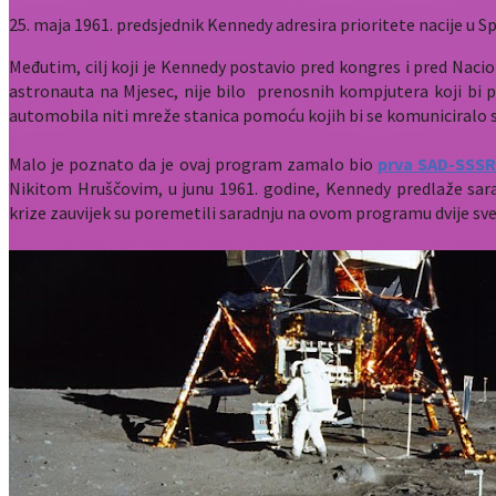
25. maja 1961. predsjednik Kennedy adresira prioritete nacije u
Međutim, cilj koji je Kennedy postavio pred kongres i pred Naci
astronauta na Mjesec, nije bilo
prenosnih kompjutera koji bi po
automobila niti mreže stanica pomoću kojih bi se komuniciralo s
Malo je poznato da je ovaj program zamalo bio
prva SAD-SSSR
Nikitom Hruščovim, u junu 1961. godine, Kennedy predlaže sara
krize
zauvijek su poremetili saradnju na ovom programu dvije sve