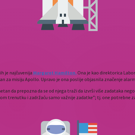
ih je najčuvenija
Margaret Hamilton.
Ona je kao direktorica Labor
ban za misiju Apollo. Upravo je ona poslije objasnila značenje ala
etan da prepozna da se od njega traži da izvrši više zadataka nego
om trenutku i zadržaću samo važnije zadatke”; tj. one potrebne za