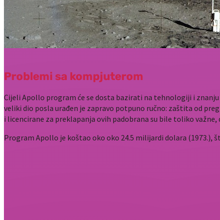
Problemi sa kompjuterom
Cijeli Apollo program će se dosta bazirati na tehnologiji i znan
veliki dio posla urađen je zapravo potpuno ručno: zaštita od pregr
i licencirane za preklapanja ovih padobrana su bile toliko važne,
Program Apollo je koštao oko oko 24.5 milijardi dolara (1973.), št