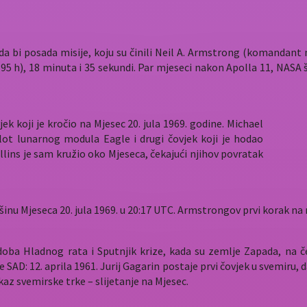
 da bi posada misije, koju su činili Neil A. Armstrong (komandant 
195 h), 18 minuta i 35 sekundi. Par mjeseci nakon Apolla 11, NASA šal
k koji je kročio na Mjesec 20. jula 1969. godine. Michael
ot lunarnog modula Eagle i drugi čovjek koji je hodao
llins je sam kružio oko Mjeseca, čekajući njihov povratak
nu Mjeseca 20. jula 1969. u 20:17 UTC. Armstrongov prvi korak na m
doba Hladnog rata i Sputnjik krize, kada su zemlje Zapada, na 
je SAD: 12. aprila 1961. Jurij Gagarin postaje prvi čovjek u svemiru
kaz svemirske trke – slijetanje na Mjesec.