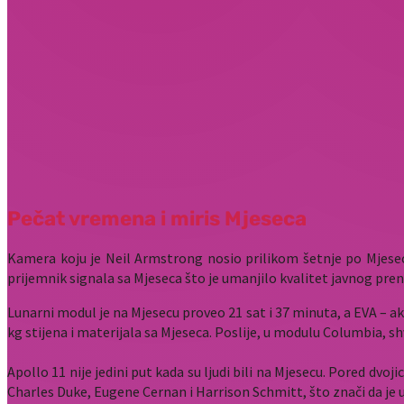
Pečat vremena i miris Mjeseca
Kamera koju je Neil Armstrong nosio prilikom šetnje po Mjesec
prijemnik signala sa Mjeseca što je umanjilo kvalitet javnog preno
Lunarni modul je na Mjesecu proveo 21 sat i 37 minuta, a EVA – akt
kg stijena i materijala sa Mjeseca. Poslije, u modulu Columbia, sh
Apollo 11 nije jedini put kada su ljudi bili na Mjesecu. Pored dvo
Charles Duke, Eugene Cernan i Harrison Schmitt, što znači da je 