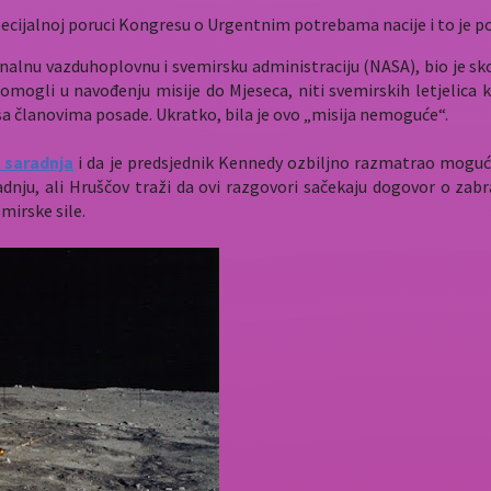
 Specijalnoj poruci Kongresu o Urgentnim potrebama nacije i to je 
onalnu vazduhoplovnu i svemirsku administraciju (NASA), bio je sk
mogli u navođenju misije do Mjeseca, niti svemirskih letjelica k
a članovima posade. Ukratko, bila je ovo „misija nemoguće“.
 saradnja
i da je predsjednik Kennedy ozbiljno razmatrao mogućn
dnju, ali Hruščov traži da ovi razgovori sačekaju dogovor o zabr
mirske sile.