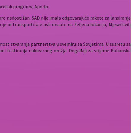
početak programa Apollo.
oro nedostižan. SAD nije imala odgovarajuće rakete za lansiranje
oje bi transportirale astronaute na željenu lokaciju, Mjesečevih
ost stvaranja partnerstva u svemiru sa Sovjetima. U susretu sa
ani testiranja nuklearnog oružja. Događaji za vrijeme Kubanske