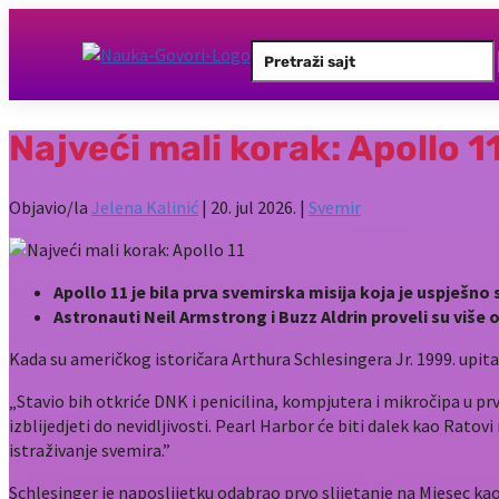
Search
for:
Najveći mali korak: Apollo 1
Objavio/la
Jelena Kalinić
|
20. jul 2026.
|
Svemir
Apollo 11 je bila prva svemirska misija koja je uspješno s
Astronauti Neil Armstrong i Buzz Aldrin proveli su više
Kada su američkog istoričara Arthura Schlesingera Jr. 1999. upital
„Stavio bih otkriće DNK i penicilina, kompjutera i mikročipa u prvi
izblijedjeti do nevidljivosti. Pearl Harbor će biti dalek kao Ratov
istraživanje svemira.”
Schlesinger je naposlijetku odabrao prvo slijetanje na Mjesec kao