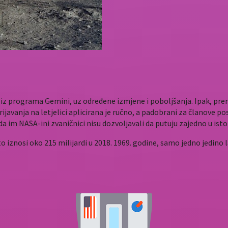
ju iz programa Gemini, uz određene izmjene i poboljšanja. Ipak, pr
ijavanja na letjelici aplicirana je ručno, a padobrani za članove po
 da im NASA-ini zvaničnici nisu dozvoljavali da putuju zajedno u is
o iznosi oko 215 milijardi u 2018. 1969. godine, samo jedno jedino 