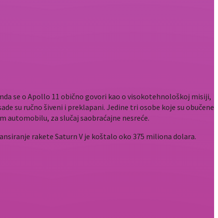
emda se o Apollo 11 obično govori kao o visokotehnološkoj misiji,
sade su ručno šiveni i preklapani. Jedine tri osobe koje su obučene
tom automobilu, za slučaj saobraćajne nesreće.
lansiranje rakete Saturn V je koštalo oko 375 miliona dolara.