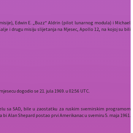
misije), Edwin E. „Buzz“ Aldrin (pilot lunarnog modula) i Michael
je i drugu misiju slijetanja na Mjesec, Apollo 12, na kojoj su bili
jesecu dogodio se 21. jula 1969. u 02:56 UTC.
čelu sa SAD, bile u zaostatku za ruskim svemirskim programom
, da bi Alan Shepard postao prvi Amerikanac u svemiru 5. maja 1961.