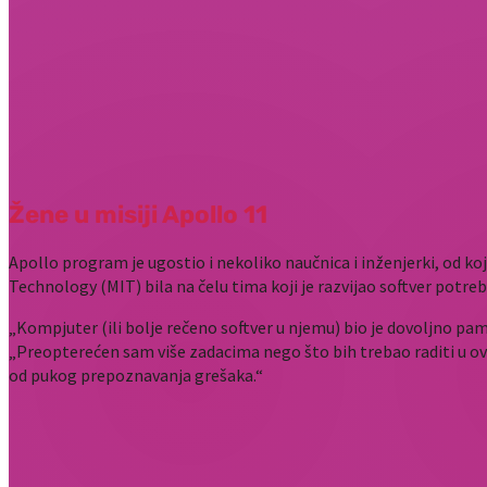
Žene u misiji Apollo 11
Apollo program je ugostio i nekoliko naučnica i inženjerki, od koj
Technology (MIT) bila na čelu tima koji je razvijao softver potre
„Kompjuter (ili bolje rečeno softver u njemu) bio je dovoljno pam
„Preopterećen sam više zadacima nego što bih trebao raditi u ov
od pukog prepoznavanja grešaka.“