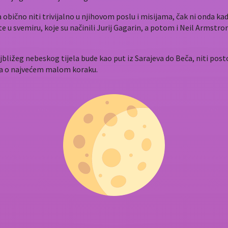
bično niti trivijalno u njihovom poslu i misijama, čak ni onda kada
e u svemiru, koje su načinili Jurij Gagarin, a potom i Neil Armstrong
ižeg nebeskog tijela bude kao put iz Sarajeva do Beča, niti postoje
riča o najvećem malom koraku.