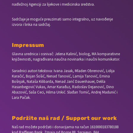
nadležnoj Agenciji za lijekove i medicinska sredstva.
Sadržaje je moguće preuzimati samo integralno, uz navođenje
izvora i linka na sadržaj.
Impressum
Glavna urednica i osnivač: Jelena Kalinić, biolog, MA komparativne
književnosti, nagrađivana naučna novinarka i naučni komunikator.
Saradnici autori tekstova: Ivana Jasak, Mladen Obrenović, Lidija
Karačić, Bojan Šošić, Nenad Tanović, Lamija Tanović, Emina
Bošnjak, Nataša Kilibarda, Nenad Jarić Dauenhauer, Delila
Hasanbegović Vukas, Amar Karađuz, Radoslav Dejanović, Dino
Abazović, Saša Ceci, Hilma Unkić. Slađan Tomić, Andrej Madunić i
Lara Pačak.
Podržite naš rad / Support our work
Naš rad možete podržati i donacijama na račun
1610000183780188
kod Raiffesen Bank. Zmaja od Bosne 88, Sarajevo, BiH.