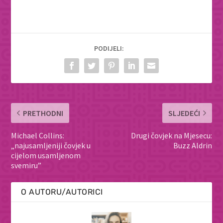
PODIJELI:
PRETHODNI
SLJEDEĆI
Michael Collins:
Drugi čovjek na Mjesecu:
„najusamljeniji čovjek u
Buzz Aldrin
cijelom usamljenom
svemiru”
O AUTORU/AUTORICI