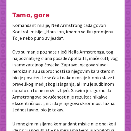
Tamo, gore
Komandant misije, Neil Armstrong tada govori
Kontroli misije: „Houston, imamo veliku promjenu.
To je nebo puno zvijezda“.
Ovo su manje poznate riječi Neila Armstronga, tog
najpoznatijeg člana posade Apolla 11, inače ćutljivog
i samozatajnog čovjeka. Zapravo, njegova slava i
heroizam su u suprotnosti sa njegovim karakterom:
bio je povučen te se čak i nakon misije klonio slave i
prevelikog medijskog izlaganja, ali mu je sudbinom
dopalo da to ne može izbjeći. Sasvim je sigurno da
Armstrongova povučenost nije rezultat nikakve
ekscentričnosti, niti da je njegova skromnost lažna.
Jednostavno, bio je takav.
U mnogim misijama komandant misije nije onaj koji
ide prvi u poduhvat – na misijama Gemini kopiloti su