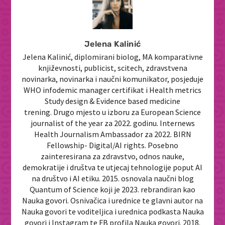
Jelena Kalinić
Jelena Kalinić, diplomirani biolog, MA komparativne
književnosti, publicist, scitech, zdravstvena
novinarka, novinarka i naučni komunikator, posjeduje
WHO infodemic manager certifikat i Health metrics
Study design & Evidence based medicine
trening. Drugo mjesto u izboru za European Science
journalist of the year za 2022. godinu. Internews
Health Journalism Ambassador za 2022. BIRN
Fellowship- Digital/AI rights. Posebno
zainteresirana za zdravstvo, odnos nauke,
demokratije i društva te utjecaj tehnologije poput AI
na društvo i AI etiku. 2015. osnovala naučni blog
Quantum of Science koji je 2023. rebrandiran kao
Nauka govori. Osnivačica i urednice te glavni autor na
Nauka govori te voditeljica i urednica podkasta Nauka
govori i Instagram te FB profila Nauka govori. 2018.