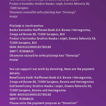
Podaci o korisniku: Društvo Nauka i svijet, Envera Šehovića 58,
71000 Sarajevo
Obavezno naznačite svrhu plaćanja kao “Donacija”.
Hvala!
Plaćanje iz inostranstva:
Banka korisnika: Raiffeisen Bank d.d. Bosna i Hercegovina,
Zmaja od Bosne 88, 71000 Sarajevo, BiH
Podaci o korisniku: Društvo Nauka i svijet, Envera Šehovića 58,
71000 Sarajevo, BiH
IBAN: BA391610000183780188
SWIFT: RZBABA2S
Obavezno naznačite svrhu plaćanja kao “Donacija”
Hvala!
You can support our work by donating. Here are the payment
details:
Beneficiary bank: Raiffeisen Bank d.d. Bosna i Hercegovina,
Zmaja od Bosne 88, 71000 Sarajevo, Bosnia and Herzegovina
End beneficiary: Društvo Nauka i svijet, Envera Šehovića 58,
71000 Sarajevo, Bosnia and Herzegovina
IBAN: BA391610000183780188
SWIFT: RZBABA2S
Please note the payment purpose as “Donation”