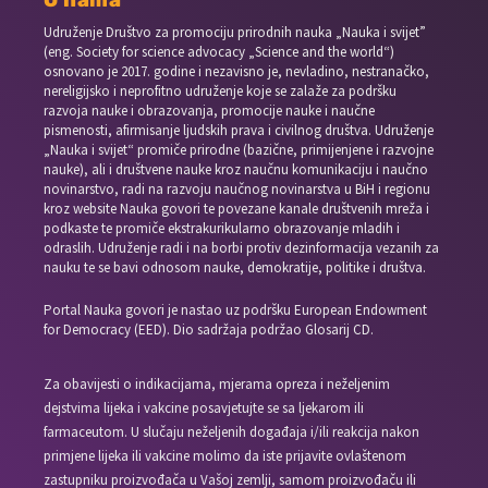
O nama
Udruženje Društvo za promociju prirodnih nauka „Nauka i svijet”
(eng. Society for science advocacy „Science and the world“)
osnovano je 2017. godine i nezavisno je, nevladino, nestranačko,
nereligijsko i neprofitno udruženje koje se zalaže za podršku
razvoja nauke i obrazovanja, promocije nauke i naučne
pismenosti, afirmisanje ljudskih prava i civilnog društva. Udruženje
„Nauka i svijet“ promiče prirodne (bazične, primijenjene i razvojne
nauke), ali i društvene nauke kroz naučnu komunikaciju i naučno
novinarstvo, radi na razvoju naučnog novinarstva u BiH i regionu
kroz website Nauka govori te povezane kanale društvenih mreža i
podkaste te promiče ekstrakurikularno obrazovanje mladih i
odraslih. Udruženje radi i na borbi protiv dezinformacija vezanih za
nauku te se bavi odnosom nauke, demokratije, politike i društva.
Portal Nauka govori je nastao uz podršku European Endowment
for Democracy (EED). Dio sadržaja podržao Glosarij CD.
Za obavijesti o indikacijama, mjerama opreza i neželjenim
dejstvima lijeka i vakcine posavjetujte se sa ljekarom ili
farmaceutom. U slučaju neželjenih događaja i/ili reakcija nakon
primjene lijeka ili vakcine molimo da iste prijavite ovlaštenom
zastupniku proizvođača u Vašoj zemlji, samom proizvođaču ili