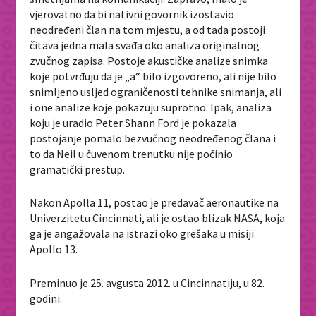
vjerovatno da bi nativni govornik izostavio
neodređeni član na tom mjestu, a od tada postoji
čitava jedna mala svađa oko analiza originalnog
zvučnog zapisa. Postoje akustičke analize snimka
koje potvrđuju da je „a“ bilo izgovoreno, ali nije bilo
snimljeno usljed ograničenosti tehnike snimanja, ali
i one analize koje pokazuju suprotno. Ipak, analiza
koju je uradio Peter Shann Ford je pokazala
postojanje pomalo bezvučnog neodređenog člana i
to da Neil u čuvenom trenutku nije počinio
gramatički prestup.
Nakon Apolla 11, postao je predavač aeronautike na
Univerzitetu Cincinnati, ali je ostao blizak NASA, koja
ga je angažovala na istrazi oko grešaka u misiji
Apollo 13.
Preminuo je 25. avgusta 2012. u Cincinnatiju, u 82.
godini.