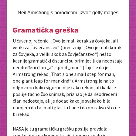
Neil Armstrong s porodicom, izvor: getty mages
Gramatička greška
U čuvenoj rečenici „Ovo je mali korak za čovjeka, ali
veliki za čovječanstvo“ (preciznije „Ovo je mali korak
za čovjeka, a veliki skok za čovječanstvo“) nešto
kasnije gramatički čistunci su primijetili da nedostaje
neodređeni član „a“ ispred „man“ (čuje se da je
Armstrong rekao „That's one small step for man,
one giant leap for mankind“). Armstrong je na to
odgovorio kako sigurno nije tako rekao, ali kada je
poslije tačno čuo snimak, priznao je da neodređeni
član nedostaje, ali je dodao kako je svakako bila
namjera da taj mali glas tu bude i da on takvo što ne
bi rekao.
NASA je tu gramatičku grešku poslije pravdala
smetnjama na komunikaciji. Zapravo, malo je