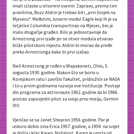
imali izlaske u otvoreni svemir. Zapravo, prema tim
pravilima, Buzz Aldrin je trebao biti „prvi čovjek na
Mjesecu“. Međutim, lunarni modul Eagle koji ih je sa
letjelice Columbia transportirao na Mjesec, bio je
malo drugačije građen. Bilo je jednostavnije da
Armstrong prvi izađe jer se otvor modula otvarao
bliže pilotskom mjestu. Aldrin bi morao da pređe
preko Armstronga kako bi prvi izašao.
Neil Armstrong je rođen u Wapakoneti, Ohio, 5.
avgusta 1930. godine. Nakon što se borio u
Korejskom ratu i završio fakultet, pridružiće se NASA
i to u prvim godinama razvoja ove institucije. Postaje
dio programa za astronaute 1962. godine da bi 1966.
postao zapovjedni pilot za svoju prvu misiju, Gemini
VIII.
Vjenčao se sa Janet Shearon 1956. godine. Par je
uskoro dobio sina Erica 1957. godine, a 1959. na svijet
je došla i kćer Karen. Nažalost, Karen je umrla od