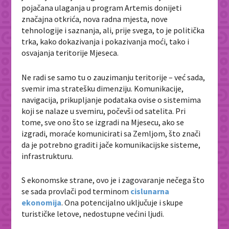
pojačana ulaganja u program Artemis donijeti
značajna otkrića, nova radna mjesta, nove
tehnologije i saznanja, ali, prije svega, to je politička
trka, kako dokazivanja i pokazivanja moći, tako i
osvajanja teritorije Mjeseca.
Ne radi se samo tu o zauzimanju teritorije – već sada,
svemir ima stratešku dimenziju. Komunikacije,
navigacija, prikupljanje podataka ovise o sistemima
koji se nalaze u svemiru, počevši od satelita. Pri
tome, sve ono što se izgradi na Mjesecu, ako se
izgradi, moraće komunicirati sa Zemljom, što znači
da je potrebno graditi jače komunikacijske sisteme,
infrastrukturu.
S ekonomske strane, ovo je i zagovaranje nečega što
se sada provlači pod terminom
cislunarna
ekonomija
. Ona potencijalno uključuje i skupe
turističke letove, nedostupne većini ljudi.