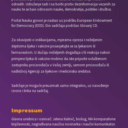
odraslih. Udruženje radi i na borbi protiv dezinformacija vezanih za
nauku te se bavi odnosom nauke, demokratije, politike i društva.
Portal Nauka govori je nastao uz podršku European Endowment
for Democracy (EED). Dio sadržaja podržao Glosarij CD.
Za obavijesti o indikacijama, mjerama opreza i neželjenim
dejstvima lijeka i vakcine posavjetujte se sa ljekarom ili
farmaceutom. U slučaju neželjenih događaja i/ili reakcija nakon
primjene lijeka ili vakcine molimo da iste prijavite ovlaštenom
zastupniku proizvođača u Vašoj zemlji, samom proizvođaču ili
nadležnoj Agenciji za lijekove i medicinska sredstva.
Sadržaje je moguće preuzimati samo integralno, uz navođenje
izvora i linka na sadržaj.
Impressum
Glavna urednica i osnivač: Jelena Kalinić, biolog, MA komparativne
književnosti, nagrađivana naučna novinarka i naučni komunikator.