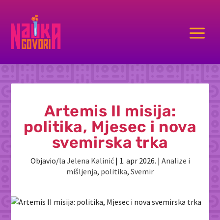
a
Artemis II misija:
politika, Mjesec i nova
svemirska trka
Objavio/la
Jelena Kalinić
|
1. apr 2026.
|
Analize i
mišljenja
,
politika
,
Svemir