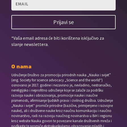
Prijavi se
*Vaša email adresa će biti korištena isključivo za
slanje newslettera.
O nama
Udruženje Društvo za promociju prirodnih nauka „Nauka i svijet”
(eng. Society for science advocacy „Science and the world“)
osnovano je 2017. godine i nezavisno je, nevladino, nestranačko,
nereligijsko i neprofitno udruženje koje se zalaže za podršku
razvoja nauke i obrazovanja, promocije nauke i naučne
pismenosti, afirmisanje ljudskih prava i civilnog društva. Udruženje
„Nauka i svijet“ promiče prirodne (bazične, primijenjene i razvojne
nauke), ali i društvene nauke kroz naučnu komunikaciju i naučno
novinarstvo, radi na razvoju naučnog novinarstva u BiH i regionu
kroz website Nauka govori te povezane kanale društvenih mreža i
podkaste te promiče ekstrakurikularno obrazovanje mladih i