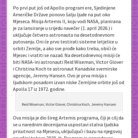
Po prvi put još od
Apollo program
ere, Sjedinjene
Američke Države ponovo šalju ljude na put oko
Mjeseca. Misija
Artemis II
, koju vodi
NASA
, planirana
je za lansiranje u srijedu navečer (1. april 2026.) i
uključuje četvero astronauta na desetodnevnom
putovanju. Oni će prvo testirati sisteme letjelice u
orbiti Zemlje, a ako sve prođe kako treba, obići će
Mjesec i vratiti se nazad. Na desetodnevnoj misiji će
biti NASA-ini astronauti Reid Wiseman, Victor Glover
i Christina Koch te astronaut Kanadske svemirske
agencije, Jeremy Hansen. Ovo je prva misija s
ljudskom posadom izvan niske Zemljine orbite još od
Apolla 17
iz 1972. godine.
Reid Wiseman, Victor Glover, Christina Koch, Jeremy Hansen
Ova misija je dio šireg Artemis programa, čiji je cilj da
se u narednim decenijama uspostavi stalna ljudska
prisutnost na Mjesecu, uključujući i bazu na njegovoj