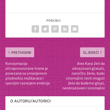
PODIJELI:
PRETHODNI
SLJEDEĆI
Konzumacija
Alex Karp želi da
ultraprocesirane hrane je
obrazovani glasači,
povezana sa smanjenom
naročito žene, budu
plodnošću muškaraca i
siromašni: tech moguli
sporijim razvojem embrija
žele da budemo glupi,
neobrazovani i siromašni
O AUTORU/AUTORICI