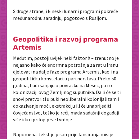
S druge strane, i kineski lunarni programi pokreće
međunarodnu saradnju, pogotovo s Rusijom.
Geopolitika i razvoj programa
Artemis
Međutim, postoji uvijek neki faktor X – trenutno je
nejasno kako će enormna potrošnja za rat u Iranu
djelovati na dalje faze programa Artemis, kao i na
geopolitičku konstelaciju partnerstava. Preko 50
godina, ljudi sanjaju o povratku na Mesec, pa i o
kolonizaciji ovog Zemljinog suputnika. Da li će se ti
snovi pretvoriti u puki neoliberalni kolonijalizam i
dokazivanje moći, ekstrakciju ili će unaprijediti
čovječanstvo, teško je reći, mada sadašnji događaji
više idu u prilog prve tvrdnje.
Napomena: tekst je pisan prije lansiranja misije