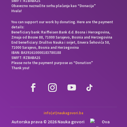
SWIFT: RZBABA2S
Obavezno naznačite svrhu plaćanja kao “Donacija”
Hvala!
You can support our work by donating. Here are the payment
details:
Beneficiary bank: Raiffeisen Bank d.d. Bosna i Hercegovina,
Zmaja od Bosne 88, 71000 Sarajevo, Bosnia and Herzegovina
End beneficiary: Društvo Nauka i svijet, Envera Šehovića 58,
71000 Sarajevo, Bosnia and Herzegovina
IBAN: BA391610000183780188
SWIFT: RZBABA2S
Please note the payment purpose as “Donation”
Thank you!
info(at)naukagovori.ba
Autorska prava © 2026 Nauka govori