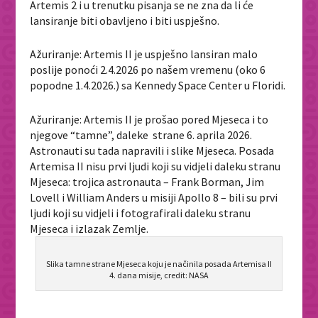
Artemis 2 i u trenutku pisanja se ne zna da li će
lansiranje biti obavljeno i biti uspješno.
Ažuriranje: Artemis II je uspješno lansiran malo
poslije ponoći 2.4.2026 po našem vremenu (oko 6
popodne 1.4.2026.) sa Kennedy Space Center u Floridi.
Ažuriranje: Artemis II je prošao pored Mjeseca i to
njegove “tamne”, daleke strane 6. aprila 2026.
Astronauti su tada napravili i slike Mjeseca. Posada
Artemisa II nisu prvi ljudi koji su vidjeli daleku stranu
Mjeseca: trojica astronauta – Frank Borman, Jim
Lovell i William Anders u misiji Apollo 8 – bili su prvi
ljudi koji su vidjeli i fotografirali daleku stranu
Mjeseca i izlazak Zemlje.
Slika tamne strane Mjeseca koju je načinila posada Artemisa II
4. dana misije, credit: NASA