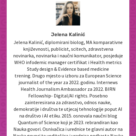
Jelena Kalinić
Jelena Kalinić, diplomirani biolog, MA komparativne
književnosti, publicist, scitech, zdravstvena
novinarka, novinarka i naučni komunikator, posjeduje
WHO infodemic manager certifikat i Health metrics
Study design & Evidence based medicine
trening. Drugo mjesto u izboru za European Science
journalist of the year za 2022. godinu. Internews
Health Journalism Ambassador za 2022. BIRN
Fellowship- Digital/AI rights. Posebno
zainteresirana za zdravstvo, odnos nauke,
demokratije i društva te utjecaj tehnologije poput AI
na društvo i AI etiku. 2015. osnovala naučni blog
Quantum of Science koji je 2023. rebrandiran kao
Nauka govori. Osnivačica i urednice te glavni autor na
Nauka govori te voditeljica i urednica podkasta Nauka