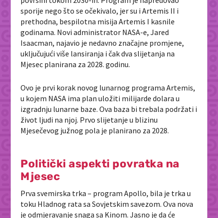
površini tokom 2030-ih. Program je napredovao
sporije nego što se očekivalo, jer su i Artemis II i
prethodna, bespilotna misija Artemis I kasnile
godinama. Novi administrator NASA-e,
Jared
Isaacman
, najavio je nedavno značajne promjene,
uključujući više lansiranja i čak dva slijetanja na
Mjesec planirana za 2028. godinu.
Ovo je prvi korak novog lunarnog programa Artemis,
u kojem NASA ima plan uložiti milijarde dolara u
izgradnju lunarne baze. Ova baza bi trebala podržati i
život ljudi na njoj. Prvo slijetanje u blizinu
Mjesečevog južnog pola je planirano za 2028.
Politički aspekti povratka na
Mjesec
Prva svemirska trka – program Apollo, bila je trka u
toku Hladnog rata sa Sovjetskim savezom. Ova nova
je odmjeravanje snaga sa Kinom. Jasno je da će