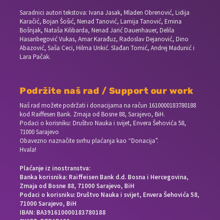
Saradnici autori tekstova: Ivana Jasak, Mladen Obrenović, Lidija
Karačić, Bojan Šošić, Nenad Tanović, Lamija Tanović, Emina
Bošnjak, Nataša Kilibarda, Nenad Jarić Dauenhauer, Delila
Hasanbegović Vukas, Amar Karađuz, Radoslav Dejanović, Dino
Abazović, Saša Ceci, Hilma Unkić. Slađan Tomić, Andrej Madunić i
Lara Pačak.
Podržite naš rad / Support our work
Naš rad možete podržati i donacijama na račun
1610000183780188
kod Raiffesen Bank. Zmaja od Bosne 88, Sarajevo, BiH.
Podaci o korisniku: Društvo Nauka i svijet, Envera Šehovića 58,
71000 Sarajevo
Obavezno naznačite svrhu plaćanja kao “Donacija”.
Hvala!
Plaćanje iz inostranstva:
Banka korisnika: Raiffeisen Bank d.d. Bosna i Hercegovina,
Zmaja od Bosne 88, 71000 Sarajevo, BiH
Podaci o korisniku: Društvo Nauka i svijet, Envera Šehovića 58,
71000 Sarajevo, BiH
IBAN: BA391610000183780188