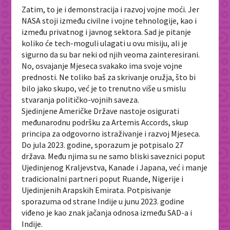
Zatim, to je i demonstracija i razvoj vojne moći. Jer
NASA stoji između civilne i vojne tehnologije, kao i
između privatnog i javnog sektora. Sad je pitanje
koliko će tech-moguli ulagati u ovu misiju, ali je
sigurno da su bar neki od njih veoma zainteresirani.
No, osvajanje Mjeseca svakako ima svoje vojne
prednosti. Ne toliko baš za skrivanje oružja, što bi
bilo jako skupo, već je to trenutno više u smislu
stvaranja političko-vojnih saveza.
Sjedinjene Američke Države nastoje osigurati
međunarodnu podršku za
Artemis Accords
, skup
principa za odgovorno istraživanje i razvoj Mjeseca.
Do jula 2023. godine, sporazum je potpisalo 27
država. Među njima su ne samo bliski saveznici poput
Ujedinjenog Kraljevstva
, Kanade i
Japana
, već i manje
tradicionalni partneri poput
Ruande
,
Nigerije
i
Ujedinjenih Arapskih Emirata
. Potpisivanje
sporazuma od strane
Indije
u junu 2023. godine
viđeno je kao znak jačanja odnosa između SAD-a i
Indije.