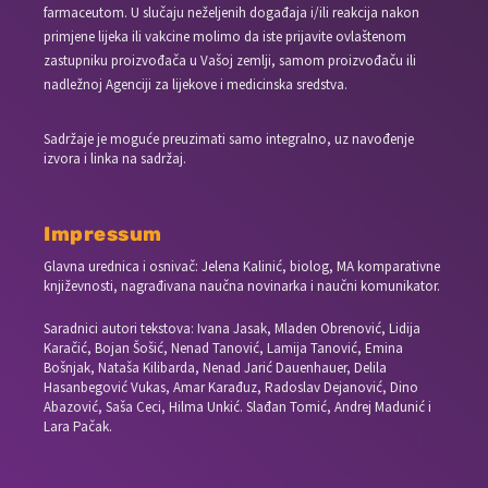
farmaceutom. U slučaju neželjenih događaja i/ili reakcija nakon
primjene lijeka ili vakcine molimo da iste prijavite ovlaštenom
zastupniku proizvođača u Vašoj zemlji, samom proizvođaču ili
nadležnoj Agenciji za lijekove i medicinska sredstva.
Sadržaje je moguće preuzimati samo integralno, uz navođenje
izvora i linka na sadržaj.
Impressum
Glavna urednica i osnivač: Jelena Kalinić, biolog, MA komparativne
književnosti, nagrađivana naučna novinarka i naučni komunikator.
Saradnici autori tekstova: Ivana Jasak, Mladen Obrenović, Lidija
Karačić, Bojan Šošić, Nenad Tanović, Lamija Tanović, Emina
Bošnjak, Nataša Kilibarda, Nenad Jarić Dauenhauer, Delila
Hasanbegović Vukas, Amar Karađuz, Radoslav Dejanović, Dino
Abazović, Saša Ceci, Hilma Unkić. Slađan Tomić, Andrej Madunić i
Lara Pačak.