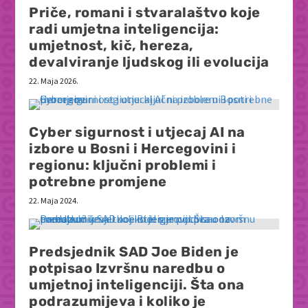
Priče, romani i stvaralaštvo koje
radi umjetna inteligencija:
umjetnost, kič, hereza,
devalviranje ljudskog ili evolucija
22. Maja 2026.
Cyber sigurnost i utjecaj AI na
izbore u Bosni i Hercegovini i
regionu: ključni problemi i
potrebne promjene
22. Maja 2024.
Predsjednik SAD Joe Biden je
potpisao Izvršnu naredbu o
umjetnoj inteligenciji. Šta ona
podrazumijeva i koliko je