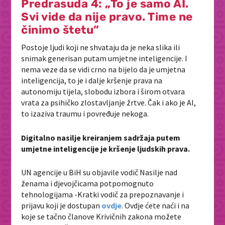
Predrasuda 4: „To je samo AI.
Svi vide da nije pravo. Time ne
činimo štetu”
Postoje ljudi koji ne shvataju da je neka slika ili
snimak generisan putam umjetne inteligencije. I
nema veze da se vidi crno na bijelo da je umjetna
inteligencija, to je i dalje kršenje prava na
autonomiju tijela, slobodu izbora i širom otvara
vrata za psihičko zlostavljanje žrtve. Čak i ako je AI,
to izaziva traumu i povređuje nekoga.
Digitalno nasilje kreiranjem sadržaja putem
umjetne inteligencije je kršenje ljudskih prava.
UN agencije u BiH su objavile vodič Nasilje nad
ženama i djevojčicama potpomognuto
tehnologijama -Kratki vodič za prepoznavanje i
prijavu koji je dostupan
ovdje
. Ovdje ćete naći i na
koje se tačno članove Krivičnih zakona možete