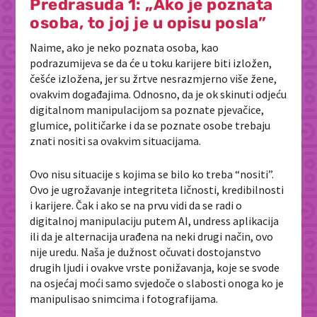
Predrasuda 1: „Ako je poznata
osoba, to joj je u opisu posla”
Naime, ako je neko poznata osoba, kao
podrazumijeva se da će u toku karijere biti izložen,
češće izložena, jer su žrtve nesrazmjerno više žene,
ovakvim događajima. Odnosno, da je ok skinuti odjeću
digitalnom manipulacijom sa poznate pjevačice,
glumice, političarke i da se poznate osobe trebaju
znati nositi sa ovakvim situacijama.
Ovo nisu situacije s kojima se bilo ko treba “nositi”.
Ovo je ugrožavanje integriteta ličnosti, kredibilnosti
i karijere. Čak i ako se na prvu vidi da se radi o
digitalnoj manipulaciju putem AI, undress aplikacija
ili da je alternacija urađena na neki drugi način, ovo
nije uredu. Naša je dužnost očuvati dostojanstvo
drugih ljudi i ovakve vrste ponižavanja, koje se svode
na osjećaj moći samo svjedoče o slabosti onoga ko je
manipulisao snimcima i fotografijama.