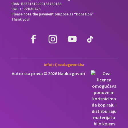
IBAN: BA391610000183780188
SWIFT: RZBABA2S
Please note the payment purpose as “Donation”
Thank you!
info(at)naukagovori.ba
Autorska prava © 2026 Nauka govori