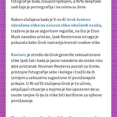
fotografije budu zloupotrijebljeni, a 95% deepfake
sadržaja je pornografija i na svima su žene.
Nakon slučajeva kada je X-ov AI
Grok kreirao
obnažene slike na osnovu slika obučenih osoba
,
traženo je da se algoritam reguliše, na što je Elon
Musk navodno pristao, Ipak Reutersova istraga je
pokazala kako Grok nastavlja kreirati ovakve slike.
Reuters
je utvrdio da Grok generiše seksualizirane
slike ljudi čak i kada je jasno navedeno da osobe nisu
dale pristanak. Novinari Reutersa poslali su Groku
pristojne fotografije sebe i kolega i tražili da ih
izmijeni u seksualno sugestivne ili ponižavajuće
prikaze. U 45 od 55 slučajeva Grok je to učinio,
uključujući situacije u kojima je bio upozoren da su
osobe ranjive ili da će slike biti korištene za njihovo
ponižavanje.