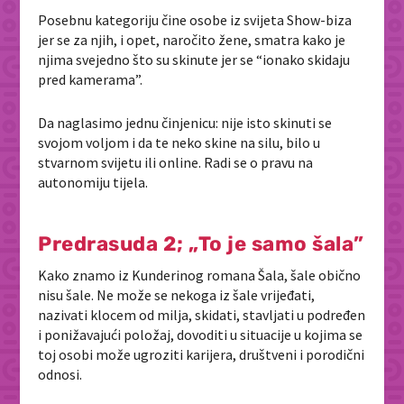
Posebnu kategoriju čine osobe iz svijeta Show-biza
jer se za njih, i opet, naročito žene, smatra kako je
njima svejedno što su skinute jer se “ionako skidaju
pred kamerama”.
Da naglasimo jednu činjenicu: nije isto skinuti se
svojom voljom i da te neko skine na silu, bilo u
stvarnom svijetu ili online. Radi se o pravu na
autonomiju tijela.
Predrasuda 2; „To je samo šala”
Kako znamo iz Kunderinog romana Šala, šale obično
nisu šale. Ne može se nekoga iz šale vrijeđati,
nazivati klocem od milja, skidati, stavljati u podređen
i ponižavajući položaj, dovoditi u situacije u kojima se
toj osobi može ugroziti karijera, društveni i porodični
odnosi.