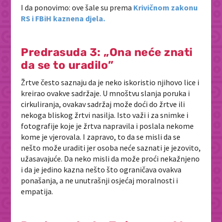
I da ponovimo: ove šale su prema
Krivičnom zakonu
RS i FBiH kaznena djela.
Predrasuda 3: „Ona neće znati
da se to uradilo”
Žrtve često saznaju da je neko iskoristio njihovo lice i
kreirao ovakve sadržaje. U mnoštvu slanja poruka i
cirkuliranja, ovakav sadržaj može doći do žrtve ili
nekoga bliskog žrtvi nasilja. Isto važi i za snimke i
fotografije koje je žrtva napravila i poslala nekome
kome je vjerovala. I zapravo, to da se misli da se
nešto može uraditi jer osoba neće saznati je jezovito,
užasavajuće. Da neko misli da može proći nekažnjeno
i da je jedino kazna nešto što ograničava ovakva
ponašanja, a ne unutrašnji osjećaj moralnosti i
empatija.