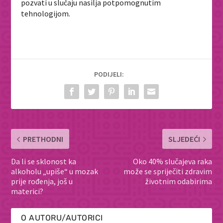
pozvati u slučaju nasilja potpomognutim
tehnologijom.
PODIJELI:
PRETHODNI
SLJEDEĆI
Da li se sklonost ka
Oko 40% slučajeva raka
alkoholu „upiše“ u mozak
može se spriječiti zdravim
prije rođenja, još u
životnim odabirima
materici?
O AUTORU/AUTORICI