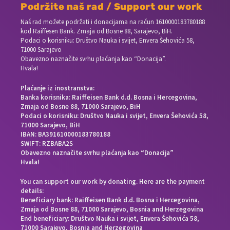
Podržite naš rad / Support our work
Naš rad možete podržati i donacijama na račun
1610000183780188
kod Raiffesen Bank. Zmaja od Bosne 88, Sarajevo, BiH.
Podaci o korisniku: Društvo Nauka i svijet, Envera Šehovića 58,
71000 Sarajevo
Obavezno naznačite svrhu plaćanja kao “Donacija”.
Hvala!
Plaćanje iz inostranstva:
Banka korisnika: Raiffeisen Bank d.d. Bosna i Hercegovina,
Zmaja od Bosne 88, 71000 Sarajevo, BiH
Podaci o korisniku: Društvo Nauka i svijet, Envera Šehovića 58,
71000 Sarajevo, BiH
IBAN: BA391610000183780188
SWIFT: RZBABA2S
Obavezno naznačite svrhu plaćanja kao “Donacija”
Hvala!
You can support our work by donating. Here are the payment
details:
Beneficiary bank: Raiffeisen Bank d.d. Bosna i Hercegovina,
Zmaja od Bosne 88, 71000 Sarajevo, Bosnia and Herzegovina
End beneficiary: Društvo Nauka i svijet, Envera Šehovića 58,
71000 Sarajevo, Bosnia and Herzegovina