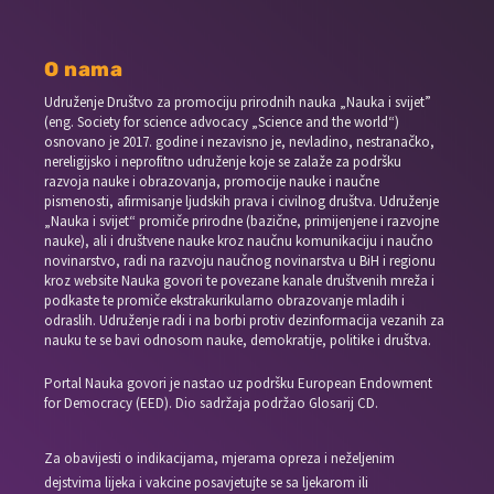
O nama
Udruženje Društvo za promociju prirodnih nauka „Nauka i svijet”
(eng. Society for science advocacy „Science and the world“)
osnovano je 2017. godine i nezavisno je, nevladino, nestranačko,
nereligijsko i neprofitno udruženje koje se zalaže za podršku
razvoja nauke i obrazovanja, promocije nauke i naučne
pismenosti, afirmisanje ljudskih prava i civilnog društva. Udruženje
„Nauka i svijet“ promiče prirodne (bazične, primijenjene i razvojne
nauke), ali i društvene nauke kroz naučnu komunikaciju i naučno
novinarstvo, radi na razvoju naučnog novinarstva u BiH i regionu
kroz website Nauka govori te povezane kanale društvenih mreža i
podkaste te promiče ekstrakurikularno obrazovanje mladih i
odraslih. Udruženje radi i na borbi protiv dezinformacija vezanih za
nauku te se bavi odnosom nauke, demokratije, politike i društva.
Portal Nauka govori je nastao uz podršku European Endowment
for Democracy (EED). Dio sadržaja podržao Glosarij CD.
Za obavijesti o indikacijama, mjerama opreza i neželjenim
dejstvima lijeka i vakcine posavjetujte se sa ljekarom ili