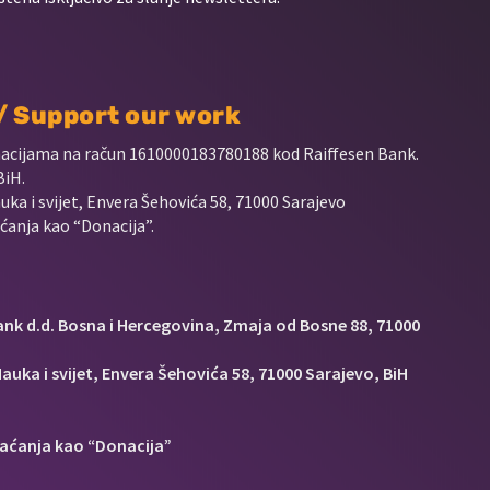
 / Support our work
nacijama na račun
1610000183780188 kod Raiffesen Bank.
BiH.
uka i svijet, Envera Šehovića 58, 71000 Sarajevo
anja kao “Donacija”.
Bank d.d. Bosna i Hercegovina, Zmaja od Bosne 88, 71000
auka i svijet, Envera Šehovića 58, 71000 Sarajevo, BiH
aćanja kao “Donacija”