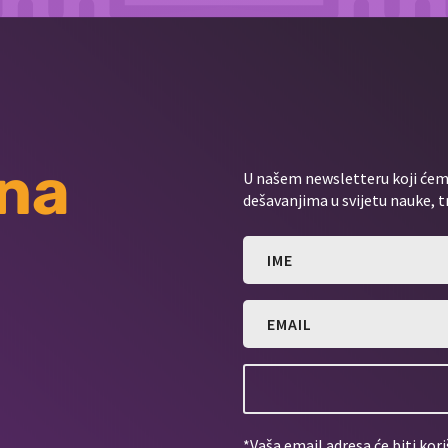
 na
U našem newsletteru koji ćemo
dešavanjima u svijetu nauke, t
*Vaša email adresa će biti kori