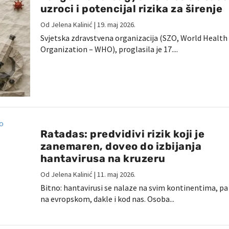
uzroci i potencijal rizika za širenje
Od
Jelena Kalinić
|
19. maj 2026.
Svjetska zdravstvena organizacija (SZO, World Health
Organization – WHO), proglasila je 17....
Ratadas: predvidivi rizik koji je
zanemaren, doveo do izbijanja
hantavirusa na kruzeru
Od
Jelena Kalinić
|
11. maj 2026.
Bitno: hantavirusi se nalaze na svim kontinentima, pa 
na evropskom, dakle i kod nas. Osoba...