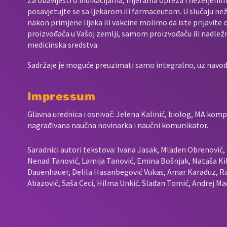
posavjetujte se sa ljekarom ili farmaceutom. U slučaju neže
nakon primjene lijeka ili vakcine molimo da iste prijavit
proizvođača u Vašoj zemlji, samom proizvođaču ili nadležno
medicinska sredstva.
Sadržaje je moguće preuzimati samo integralno, uz navođen
Impressum
Glavna urednica i osnivač: Jelena Kalinić, biolog, MA komp
nagrađivana naučna novinarka i naučni komunikator.
Saradnici autori tekstova: Ivana Jasak, Mladen Obrenović, L
Nenad Tanović, Lamija Tanović, Emina Bošnjak, Nataša Kil
Dauenhauer, Delila Hasanbegović Vukas, Amar Karađuz, Ra
Abazović, Saša Ceci, Hilma Unkić. Slađan Tomić, Andrej Mad