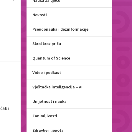
Nauka za djecu
Novosti
Pseudonauka i dezinformacije
Skrol kroz priču
Quantum of Science
Video i podkast
Vještačka inteligencija – AI
Umjetnost i nauka
čak i
Zanimljivosti
Zdravlje i ljepota