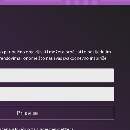
 periodično objavljivati možete pročitati o posljednjim
rendovima i onome što nas i vas svakodnevno inspiriše.
Prijavi se
štena isključivo za slanje newslettera.