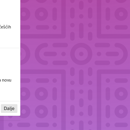
češćih
a novu