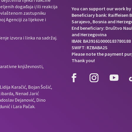
ljenih događaja i/ili reakcija
You can support our work by 
e ovlaštenom zastupniku
Beneficiary bank: Raiffeisen 
j Agenciji za lijekove i
Sarajevo, Bosnia and Herzeg
End beneficiary: Društvo Nauk
and Herzegovina
je izvora i linka na sadržaj.
IBAN: BA391610000183780188
SWIFT: RZBABA2S
Please note the payment pur
Thank you!
arativne književnosti,
idija Karačić, Bojan Šošić,
ibarda, Nenad Jarić
doslav Dejanović, Dino
unić i Lara Pačak.