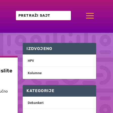
a
IZDVOJENO
HPV
slite
Kolumne
KATEGORIJE
aučno
Debankeri