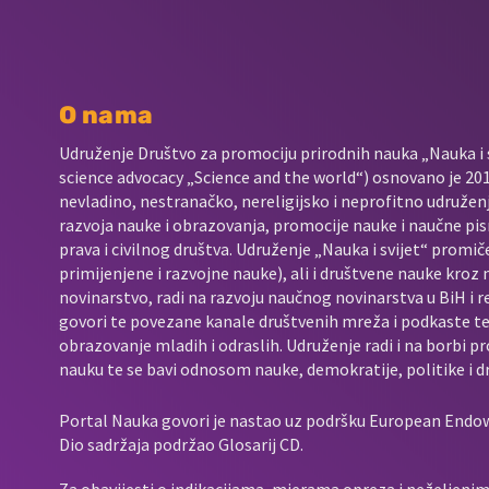
O nama
Udruženje Društvo za promociju prirodnih nauka „Nauka i s
science advocacy „Science and the world“) osnovano je 2017
nevladino, nestranačko, nereligijsko i neprofitno udružen
razvoja nauke i obrazovanja, promocije nauke i naučne pis
prava i civilnog društva. Udruženje „Nauka i svijet“ promič
primijenjene i razvojne nauke), ali i društvene nauke kroz
novinarstvo, radi na razvoju naučnog novinarstva u BiH i 
govori te povezane kanale društvenih mreža i podkaste t
obrazovanje mladih i odraslih. Udruženje radi i na borbi p
nauku te se bavi odnosom nauke, demokratije, politike i d
Portal Nauka govori je nastao uz podršku European End
Dio sadržaja podržao Glosarij CD.
Za obavijesti o indikacijama, mjerama opreza i neželjenim 