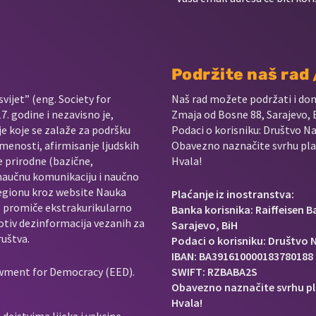
Podržite naš rad
vijet” (eng. Society for
Naš rad možete podržati i do
. godine i nezavisno je,
Zmaja od Bosne 88, Sarajevo, 
je koje se zalaže za podršku
Podaci o korisniku: Društvo Na
menosti, afirmisanje ljudskih
Obavezno naznačite svrhu plać
e prirodne (bazične,
Hvala!
 naučnu komunikaciju i naučno
regionu kroz website Nauka
Plaćanje iz inostranstva:
e promiče ekstrakurikularno
Banka korisnika: Raiffeisen 
rotiv dezinformacija vezanih za
Sarajevo, BiH
ruštva.
Podaci o korisniku: Društvo N
IBAN: BA391610000183780188
owment for Democracy (EED).
SWIFT: RZBABA2S
Obavezno naznačite svrhu pl
Hvala!
dejstvima lijeka i vakcine