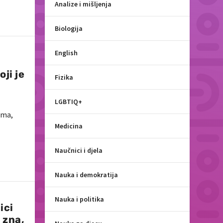
Analize i mišljenja
Biologija
English
oji je
Fizika
LGBTIQ+
oma,
Medicina
Naučnici i djela
Nauka i demokratija
Nauka i politika
ici
 zna,