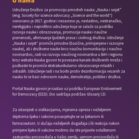
O nama
Udruženje Društvo za promociju prirodnih nauka „Nauka i svijet”
(eng. Society for science advocacy „Science and the world“)
osnovano je 2017. godine i nezavisno je, nevladino, nestranačko,
nereligijsko i neprofitno udruženje koje se zalaže za podršku
razvoja nauke i obrazovanja, promocije nauke i naučne
pismenosti, afirmisanje ljudskih prava i civilnog društva. Udruženje
„Nauka i svijet“ promiče prirodne (bazične, primijenjene i razvojne
nauke), ali i društvene nauke kroz naučnu komunikaciju i naučno
novinarstvo, radi na razvoju naučnog novinarstva u BiH i regionu
kroz website Nauka govori te povezane kanale društvenih mreža i
podkaste te promiče ekstrakurikularno obrazovanje mladih i
odraslih. Udruženje radi i na borbi protiv dezinformacija vezanih za
nauku te se bavi odnosom nauke, demokratije, politike i društva.
Portal Nauka govori je nastao uz podršku European Endowment
for Democracy (EED). Dio sadržaja podržao Glosarij CD.
Za obavijesti o indikacijama, mjerama opreza i neželjenim
dejstvima lijeka i vakcine posavjetujte se sa ljekarom ili
farmaceutom. U slučaju neželjenih događaja i/ili reakcija nakon
primjene lijeka ili vakcine molimo da iste prijavite ovlaštenom
zastupniku proizvođača u Vašoj zemlji, samom proizvođaču ili