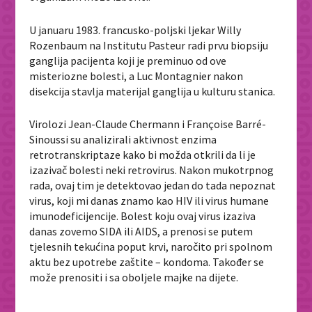
U januaru 1983. francusko-poljski ljekar Willy
Rozenbaum na Institutu Pasteur radi prvu biopsiju
ganglija pacijenta koji je preminuo od ove
misteriozne bolesti, a Luc Montagnier nakon
disekcija stavlja materijal ganglija u kulturu stanica.
Virolozi Jean-Claude Chermann i Françoise Barré-
Sinoussi su analizirali aktivnost enzima
retrotranskriptaze kako bi možda otkrili da li je
izazivač bolesti neki retrovirus. Nakon mukotrpnog
rada, ovaj tim je detektovao jedan do tada nepoznat
virus, koji mi danas znamo kao HIV ili virus humane
imunodeficijencije. Bolest koju ovaj virus izaziva
danas zovemo SIDA ili AIDS, a prenosi se putem
tjelesnih tekućina poput krvi, naročito pri spolnom
aktu bez upotrebe zaštite – kondoma. Također se
može prenositi i sa oboljele majke na dijete.