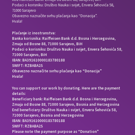
Podaci o korisniku: Društvo Nauka i svijet, Envera Šehovića 58,
71000 Sarajevo
Obavezno naznačite svrhu plaćanja kao “Donacija”.
Hvala!
Plaćanje iz inostranstva:
Banka korisnika: Raiffeisen Bank d.d. Bosna i Hercegovina,
Zmaja od Bosne 88, 71000 Sarajevo, BiH
Podaci o korisniku: Društvo Nauka i svijet, Envera Šehovića 58,
71000 Sarajevo, BiH
IBAN: BA391610000183780188
SWIFT: RZBABA2S
Obavezno naznačite svrhu plaćanja kao “Donacija”
Hvala!
You can support our work by donating. Here are the payment
details:
Beneficiary bank: Raiffeisen Bank d.d. Bosna i Hercegovina,
Zmaja od Bosne 88, 71000 Sarajevo, Bosnia and Herzegovina
End beneficiary: Društvo Nauka i svijet, Envera Šehovića 58,
71000 Sarajevo, Bosnia and Herzegovina
IBAN: BA391610000183780188
SWIFT: RZBABA2S
Please note the payment purpose as “Donation”