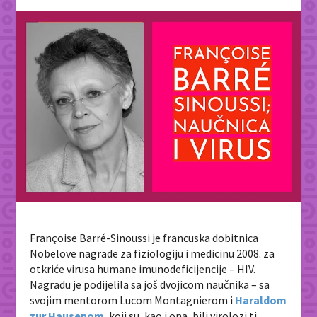
Françoise Barré-Sinoussi je francuska dobitnica
Nobelove nagrade za fiziologiju i medicinu 2008. za
otkriće virusa humane imunodeficijencije – HIV.
Nagradu je podijelila sa još dvojicom naučnika – sa
svojim mentorom Lucom Montagnierom i
Haraldom
zur Hausenom
, koji su, kao i ona, bili virolozi tj.