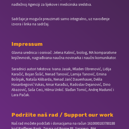
nadležnoj Agenciji za lijekove i medicinska sredstva.
Sadržaje je moguće preuzimati samo integralno, uz navođenje
izvora i linka na sadržaj.
Impressum
Glavna urednica i osnivač: Jelena Kalinić, biolog, MA komparativne
književnosti, nagrađivana naučna novinarka i naučni komunikator.
Saradnici autori tekstova: Ivana Jasak, Mladen Obrenović, Lidija
Karačić, Bojan Šošić, Nenad Tanović, Lamija Tanović, Emina
Bošnjak, Nataša Kilibarda, Nenad Jarić Dauenhauer, Delila
Hasanbegović Vukas, Amar Karađuz, Radoslav Dejanović, Dino
Abazović, Saša Ceci, Hilma Unkić. Slađan Tomić, Andrej Madunić i
Lara Pačak.
Podržite naš rad / Support our work
Naš rad možete podržati i donacijama na račun
1610000183780188
kod Raiffesen Bank. Zmaja od Bosne 88, Sarajevo, BiH.