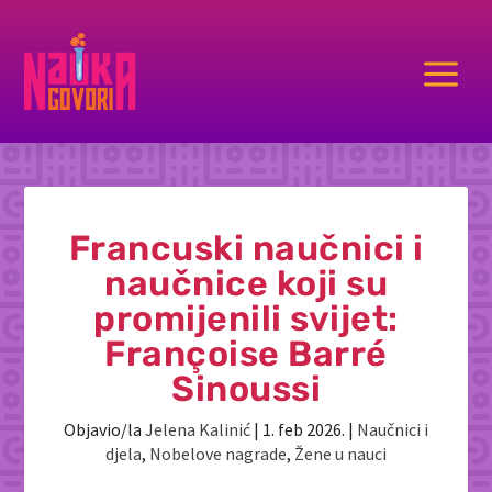
a
Francuski naučnici i
naučnice koji su
promijenili svijet:
Françoise Barré
Sinoussi
Objavio/la
Jelena Kalinić
|
1. feb 2026.
|
Naučnici i
djela
,
Nobelove nagrade
,
Žene u nauci