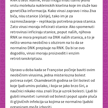
vrstu molekula nukleinskih kiselina koje im služe kao
genetička informacija. Kako virusi zapravo i nisu živa
bića, nisu stanice (ćelije), tako im je za
razmnožavanje – replikaciju potrebna prava stanica.
Zato virusi moraju inficirati stanice. Ako spomenuti
retrovirusi inficiraju stanice, poput naših, njihova
RNK se mora prepisati na DNK naših stanica, a to je
nešto veoma neobično s obzirom na to da se
normalno DNK prepisuje na RNK. Da bi se ovo
dogodilo, virusi moraju proizvoditi i enzim
retrotranskriptazu.
Upravo u doba kada se Françoise počinje baviti ovim
neobičnim virusima, jedna misteriozna bolest
potresa svijet. Osamdesetih godina se širi bolest od
koje ljudi umiru polako, i koja se jako brzo širi, a
naučnici nikako nisu znali šta je uzrok bolesti. Ljudi bi
gubili imunitet i umirali od bolesti poput upale pluća
ili gljivičnih infekcija sa kojima se normalno ljudski
organizam može izboriti.