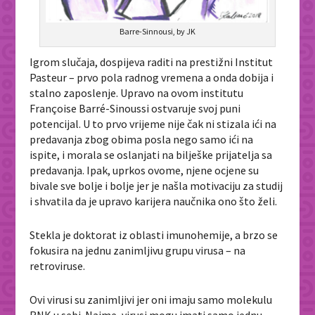
Barre-Sinnousi, by JK
Igrom slučaja, dospijeva raditi na prestižni Institut
Pasteur – prvo pola radnog vremena a onda dobija i
stalno zaposlenje. Upravo na ovom institutu
Françoise Barré-Sinoussi ostvaruje svoj puni
potencijal. U to prvo vrijeme nije čak ni stizala ići na
predavanja zbog obima posla nego samo ići na
ispite, i morala se oslanjati na bilješke prijatelja sa
predavanja. Ipak, uprkos ovome, njene ocjene su
bivale sve bolje i bolje jer je našla motivaciju za studij
i shvatila da je upravo karijera naučnika ono što želi.
Stekla je doktorat iz oblasti imunohemije, a brzo se
fokusira na jednu zanimljivu grupu virusa – na
retroviruse.
Ovi virusi su zanimljivi jer oni imaju samo molekulu
RNK u sebi. Naime, virusi mogu imati samo jednu