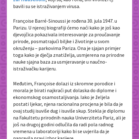
bavili su se istraživanjem virusa.
Françoise Barré-Sinoussi je rođena 30. jula 1947. u
Parizu. U njenoj biografiji ćemo naći kako je još kao
djevojčica pokazivala interesovanje za proučavanje
prirode, posmatrajući biljke i životinje u svom
okruženju – parkovima Pariza. Ona je sjajan primjer
toga kako je dječja znatiželja, usmjerena na prirodne
nauke sjajna baza za usmjeravanje u naučno-
istraživačku karijeru.
Međutim, Françoise dolazi iz skromne porodice i
morala je birati najkraći put dolaska do diplome i
ekonomskog osamostaljivanja. Iako je željela
postati ljekar, njena racionalna procjena je bila da je
ovaj studij isuviše dug i isuviše skup. Stekla je diplomu
na Fakultetu prirodnih nauka Univerziteta Pariz, ali je
još na drugoj godini odlučila da radi pola radnog
vremena u laboratoriji kako bi se uvjerila da je
napravila pravi izbor karijere.