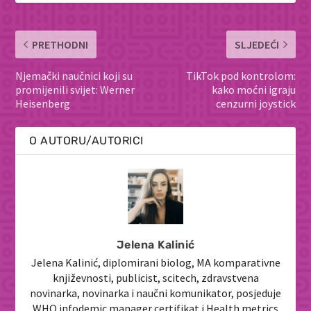
PRETHODNI
SLJEDEĆI
Njemački naučnici koji su
TikTok pod kontrolom:
promijenili svijet: Werner
kako moćni igraju
Heisenberg
cenzurni joystick
O AUTORU/AUTORICI
Jelena Kalinić
Jelena Kalinić, diplomirani biolog, MA komparativne
književnosti, publicist, scitech, zdravstvena
novinarka, novinarka i naučni komunikator, posjeduje
WHO infodemic manager certifikat i Health metrics