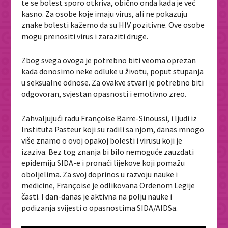
te se bolest sporo otkriva, obično onda kada je već
kasno. Za osobe koje imaju virus, ali ne pokazuju
znake bolesti kažemo da su HIV pozitivne. Ove osobe
mogu prenositi virus i zaraziti druge.
Zbog svega ovoga je potrebno biti veoma oprezan
kada donosimo neke odluke u životu, poput stupanja
u seksualne odnose. Za ovakve stvari je potrebno biti
odgovoran, svjestan opasnosti i emotivno zreo.
Zahvaljujući radu Françoise Barre-Sinoussi, i ljudi iz
Instituta Pasteur koji su radili sa njom, danas mnogo
više znamo o ovoj opakoj bolesti i virusu koji je
izaziva. Bez tog znanja bi bilo nemoguće zauzdati
epidemiju SIDA-e i pronaći lijekove koji pomažu
oboljelima. Za svoj doprinos u razvoju nauke i
medicine, Françoise je odlikovana Ordenom Legije
časti. I dan-danas je aktivna na polju nauke i
podizanja svijesti o opasnostima SIDA/AIDSa.