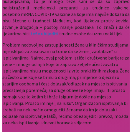
nuspojavama, to je mnogo teže. Čini se da su zapravo
najistraženiji medicinski preparati za trudnice vakcine,
posebno mRNA COVID-19 vakcine za koje ima najviše dokaza da
nisu štetne u trudnoći. Međutim, kod lijekova protiv kovida,
stvar je drugačija – postoji manje podataka. To znači i da će
ljekarima biti
teže ubijediti
trudne osobe da uzmu neki lijek.
Problem nedovoljne zastupljenosti žena u kliničkim studijama
nije isključivo zasnovan na tome da se žene „zaobilaze“ u
ispitivanjima. Naime, ovaj problem ističe i društvene barijere za
žene – mnoge od njih koje bi zapravo željele učestvovati u
ispitivanjima nisu u mogućnosti iz vrlo praktičnih razloga. Žene
su često one koje se brinu o drugima, primjerice o djeci ili o
starijim osobama i čest dolazak/odlazak na mjesto ispitivanja
predstavlja poremećaj za druge obaveze koje imaju. Ili prosto
nemaju vozilo kojim bi brže i sigurnije došle na mjesto
ispitivanja. Prosto im nije „na ruku“. Organizatori ispitivanja bi
trebali na neki način omogućiti ženama da im je dolazak i
odlazak na ispitivanje lakši, recimo obezbijediti prevoz, možda
za neka ispitivanja i dnevni boravak s djecom.