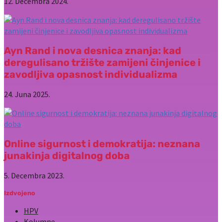
12. Decembra 2024.
Ayn Rand i nova desnica znanja: kad
deregulisano tržište zamijeni činjenice i
zavodljiva opasnost individualizma
24. Juna 2025.
Online sigurnost i demokratija: neznana
junakinja digitalnog doba
5. Decembra 2023.
Izdvojeno
HPV
Kolumne