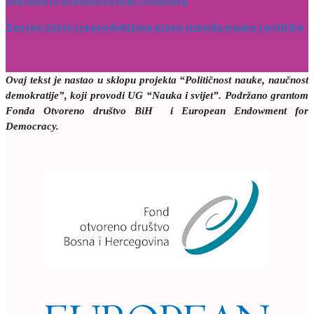
seksualno uznemiravanje i mobbing
Žensko tijelo i reproduktivna prava između nauke i politike
Ovaj tekst je nastao u sklopu projekta
“Političnost nauke, naučnost
demokratije”, koji provodi UG “Nauka i svijet”. Podržano grantom
Fonda Otvoreno društvo BiH i European Endowment for
Democracy.