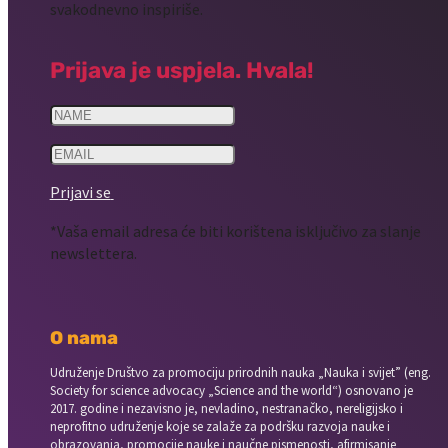
svakodnevno inspiriše.
Prijava je uspjela. Hvala!
Prijavi se
*Vaša email adresa će biti korištena isključivo za slanje
newslettera.
O nama
Udruženje Društvo za promociju prirodnih nauka „Nauka i svijet” (eng.
Society for science advocacy „Science and the world“) osnovano je
2017. godine i nezavisno je, nevladino, nestranačko, nereligijsko i
neprofitno udruženje koje se zalaže za podršku razvoja nauke i
obrazovanja, promocije nauke i naučne pismenosti, afirmisanje