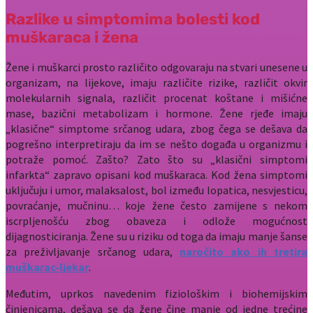
Razlike u simptomima bolesti kod
muškaraca i žena
Žene i muškarci prosto različito odgovaraju na stvari unesene u
organizam, na lijekove, imaju različite rizike, različit okvir
molekularnih signala, različit procenat koštane i mišićne
mase, bazični metabolizam i hormone. Žene rjeđe imaju
„klasične“ simptome srčanog udara, zbog čega se dešava da
pogrešno interpretiraju da im se nešto događa u organizmu i
potraže pomoć. Zašto? Zato što su „klasični simptomi
infarkta“ zapravo opisani kod muškaraca. Kod žena simptomi
uključuju i umor, malaksalost, bol između lopatica, nesvjesticu,
povraćanje, mučninu… koje žene često zamijene s nekom
iscrpljenošću zbog obaveza i odlože mogućnost
dijagnosticiranja. Žene su u riziku od toga da imaju manje šanse
za preživljavanje srčanog udara,
naročito ako ih tretira
muškarac-ljekar
.
Međutim, uprkos navedenim fiziološkim i biohemijskim
činjenicama, dešava se da žene čine manje od jedne trećine