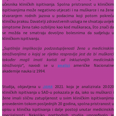
učesnika kliničkih ispitivanja. Spolna pristranost u kliničkim
ispitivanjima može negativno utjecati i na muškarce i na žene
stvaranjem rodnih jazova u podacima koji potom pokreću
kliničku praksu. Davatelji zdravstvenih usluga ne shvataju uvijek
simptome žena tako ozbiljno kao kod muškaraca, što znači da
se možda ne smatraju dovoljno bolesnima da sudjeluju u
kliničkom ispitivanju.
„
Suptilnija implikacija podzastupljenosti žena u medicinskim
istraživanjima o kojoj se rijetko raspravlja jest da bi muškarci
također mogli imati koristi od inkluzivnijih medicinskih
istraživanja
“, navodi se u
analizi
američke Nacionalne
akademije nauka iz 1994.
Studija, objavljena u
JAMA
2021. koja je analizirala 20.020
kliničkih ispitivanja u SAD-u pokazala je da, iako su muškarci i
žene imali sličnu zatupljenost u svim kliničkim ispitivanjima
provedenim tokom posljednjih 20 godina, spolna pristranost u
upisu u klinička ispitivanja i dalje postoji unutar medicinskih
specijalnosti. Nekoliko prethodnih studija upoređivalo je