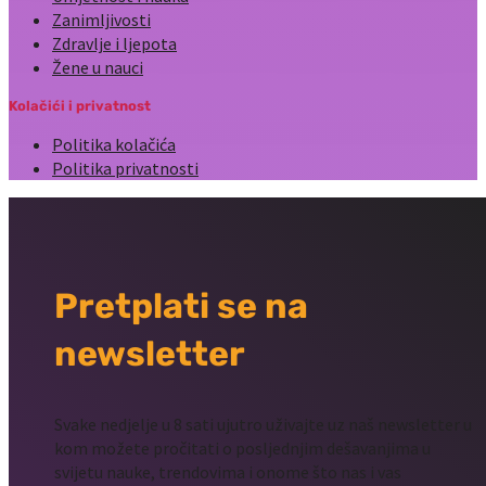
Zanimljivosti
Zdravlje i ljepota
Žene u nauci
Kolačići i privatnost
Politika kolačića
Politika privatnosti
Pretplati se na
newsletter
Svake nedjelje u 8 sati ujutro uživajte uz naš newsletter u
kom možete pročitati o posljednjim dešavanjima u
svijetu nauke, trendovima i onome što nas i vas