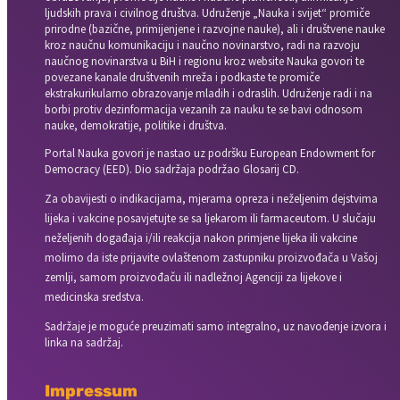
ljudskih prava i civilnog društva. Udruženje „Nauka i svijet“ promiče
prirodne (bazične, primijenjene i razvojne nauke), ali i društvene nauke
kroz naučnu komunikaciju i naučno novinarstvo, radi na razvoju
naučnog novinarstva u BiH i regionu kroz website Nauka govori te
povezane kanale društvenih mreža i podkaste te promiče
ekstrakurikularno obrazovanje mladih i odraslih. Udruženje radi i na
borbi protiv dezinformacija vezanih za nauku te se bavi odnosom
nauke, demokratije, politike i društva.
Portal Nauka govori je nastao uz podršku European Endowment for
Democracy (EED). Dio sadržaja podržao Glosarij CD.
Za obavijesti o indikacijama, mjerama opreza i neželjenim dejstvima
lijeka i vakcine posavjetujte se sa ljekarom ili farmaceutom. U slučaju
neželjenih događaja i/ili reakcija nakon primjene lijeka ili vakcine
molimo da iste prijavite ovlaštenom zastupniku proizvođača u Vašoj
zemlji, samom proizvođaču ili nadležnoj Agenciji za lijekove i
medicinska sredstva.
Sadržaje je moguće preuzimati samo integralno, uz navođenje izvora i
linka na sadržaj.
Impressum