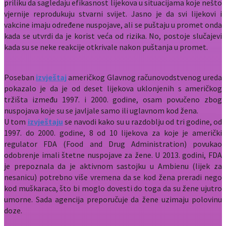
priliku da sagledaju efikasnost lijekova u situacijama koje nešto
vjernije reprodukuju stvarni svijet. Jasno je da svi lijekovi i
vakcine imaju određene nuspojave, ali se puštaju u promet onda
kada se utvrdi da je korist veća od rizika. No, postoje slučajevi
kada su se neke reakcije otkrivale nakon puštanja u promet.
Poseban
izvještaj
američkog Glavnog računovodstvenog ureda
pokazalo je da je od deset lijekova uklonjenih s američkog
tržišta između 1997. i 2000. godine, osam povučeno zbog
nuspojava koje su se javljale samo ili uglavnom kod žena.
U tom
izvještaju
se navodi kako su u razdoblju od tri godine, od
1997. do 2000. godine, 8 od 10 lijekova za koje je američki
regulator FDA (Food and Drug Administration) povukao
odobrenje imali štetne nuspojave za žene. U 2013. godini, FDA
je prepoznala da je aktivnom sastojku u Ambienu (lijek za
nesanicu) potrebno više vremena da se kod žena preradi nego
kod muškaraca, što bi moglo dovesti do toga da su žene ujutro
umorne. Sada agencija preporučuje da žene uzimaju polovinu
doze.