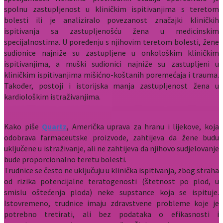
spolnu zastupljenost u kliničkim ispitivanjima s teretom
bolesti ili je analiziralo povezanost značajki kliničkih
ispitivanja sa zastupljenošću žena u medicinskim
specijalnostima. U poređenju s njihovim teretom bolesti, žene
sudionice najniže su zastupljene u onkološkim kliničkim
ispitivanjima, a muški sudionici najniže su zastupljeni u
kliničkim ispitivanjima mišićno-koštanih poremećaja i trauma.
Također, postoji i istorijska manja zastupljenost žena u
kardiološkim istraživanjima.
Kako piše
Quartz
, Američka uprava za hranu i lijekove, koja
odobrava farmaceutske proizvode, zahtijeva da žene budu
uključene u istraživanje, ali ne zahtijeva da njihovo sudjelovanje
bude proporcionalno teretu bolesti.
Trudnice se često ne uključuju u klinička ispitivanja, zbog straha
od rizika potencijalne teratogenosti (štetnost po plod, u
smislu oštećenja ploda) neke supstance koja se ispituje.
Istovremeno, trudnice imaju zdravstvene probleme koje je
potrebno tretirati, ali bez podataka o efikasnosti i