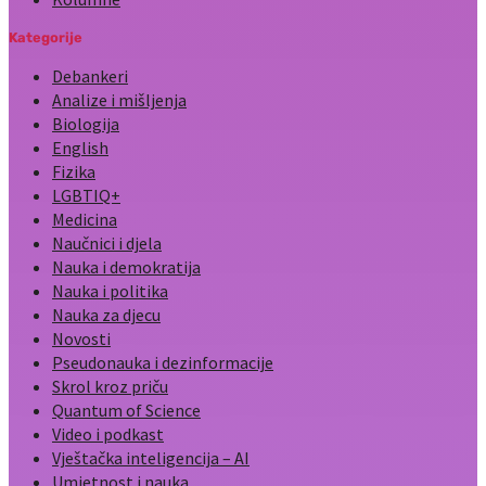
Kategorije
Debankeri
Analize i mišljenja
Biologija
English
Fizika
LGBTIQ+
Medicina
Naučnici i djela
Nauka i demokratija
Nauka i politika
Nauka za djecu
Novosti
Pseudonauka i dezinformacije
Skrol kroz priču
Quantum of Science
Video i podkast
Vještačka inteligencija – AI
Umjetnost i nauka