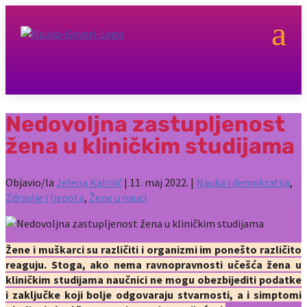
a
Nedovoljna zastupljenost
žena u kliničkim studijama
Objavio/la
Jelena Kalinić
|
11. maj 2022.
|
Nauka i demokratija
,
Zdravlje i ljepota
,
Žene u nauci
Žene i muškarci su različiti i organizmi im ponešto različito
reaguju. Stoga, ako nema ravnopravnosti učešća žena u
kliničkim studijama naučnici ne mogu obezbijediti podatke
i zaključke koji bolje odgovaraju stvarnosti, a i simptomi