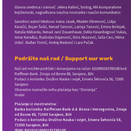
Glavna urednica i osnivač: Jelena Kalinić, biolog, MA komparativne
književnosti, nagrađivana naučna novinarka i naučni komunikator.
Saradnici autori tekstova: Ivana Jasak, Mladen Obrenović, Lidija
Karačić, Bojan Šošić, Nenad Tanović, Lamija Tanović, Emina Bošnjak,
Nataša Kilibarda, Nenad Jarić Dauenhauer, Delila Hasanbegović Vukas,
Amar Karađuz, Radoslav Dejanović, Dino Abazović, Saša Ceci, Hilma
Unkić. Slađan Tomić, Andrej Madunić i Lara Pačak.
Podržite naš rad / Support our work
Naš rad možete podržati i donacijama na račun
1610000183780188 kod
Raiffesen Bank. Zmaja od Bosne 88, Sarajevo, BiH.
Podaci o korisniku: Društvo Nauka i svijet, Envera Šehovića 58, 71000
Sarajevo
Obavezno naznačite svrhu plaćanja kao “Donacija”.
Hvala!
Plaćanje iz inostranstva:
Banka korisnika: Raiffeisen Bank d.d. Bosna i Hercegovina, Zmaja
od Bosne 88, 71000 Sarajevo, BiH
Podaci o korisniku: Društvo Nauka i svijet, Envera Šehovića 58,
71000 Sarajevo, BiH
IBAN: BA391610000183780188