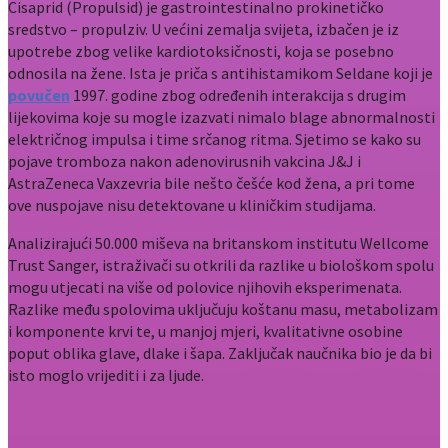
Cisaprid (Propulsid) je gastrointestinalno prokinetičko
sredstvo – propulziv. U većini zemalja svijeta, izbačen je iz
upotrebe zbog velike kardiotoksičnosti, koja se posebno
odnosila na žene. Ista je priča s antihistamikom Seldane koji je
povučen
1997. godine zbog određenih interakcija s drugim
lijekovima koje su mogle izazvati nimalo blage abnormalnosti
električnog impulsa i time srčanog ritma. Sjetimo se kako su
pojave tromboza nakon adenovirusnih vakcina J&J i
AstraZeneca Vaxzevria bile nešto češće kod žena, a pri tome
ove nuspojave nisu detektovane u kliničkim studijama.
Analizirajući 50.000 miševa na britanskom institutu Wellcome
Trust Sanger, istraživači su otkrili da razlike u biološkom spolu
mogu utjecati na više od polovice njihovih eksperimenata.
Razlike među spolovima uključuju koštanu masu, metabolizam
i komponente krvi te, u manjoj mjeri, kvalitativne osobine
poput oblika glave, dlake i šapa. Zaključak naučnika bio je da bi
isto moglo vrijediti i za ljude.