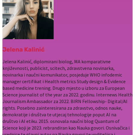
Jelena Kalinić
Jelena Kalinić, diplomirani biolog, MA komparativne
književnosti, publicist, scitech, zdravstvena novinarka,
novinarka i naučni komunikator, posjeduje WHO infodemic
manager certifikat i Health metrics Study design & Evidence
based medicine trening. Drugo mjesto u izboru za European
Science journalist of the year za 2022. godinu. Internews Health
Journalism Ambassador za 2022. BIRN Fellowship- Digital/AI
rights. Posebno zainteresirana za zdravstvo, odnos nauke,
demokratije i društva te utjecaj tehnologije poput AI na
društvo i AI etiku. 2015. osnovala naučni blog Quantum of
Science koji je 2023. rebrandiran kao Nauka govori. Osnivačica i
urednice te glavni autor na Nauka govori te voditeljica i