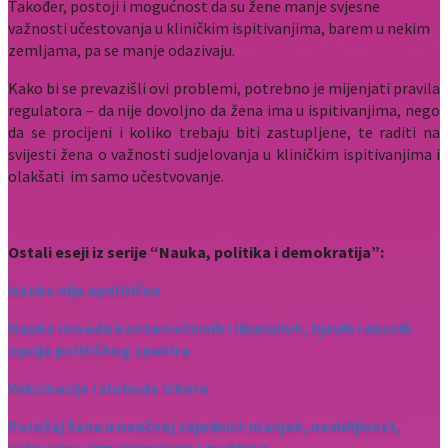
Također, postoji i mogućnost da su žene manje svjesne
važnosti učestovanja u kliničkim ispitivanjima, barem u nekim
zemljama, pa se manje odazivaju.
Kako bi se prevazišli ovi problemi, potrebno je mijenjati pravila
regulatora – da nije dovoljno da žena ima u ispitivanjima, nego
da se procijeni i koliko trebaju biti zastupljene, te raditi na
svijesti žena o važnosti sudjelovanja u kliničkim ispitivanjima i
olakšati im samo učestvovanje.
Ostali eseji iz serije “Nauka, politika i demokratija”:
Nauka nije apolitična
Nauka između konzervativnih i liberalnih, lijevih i desnih
opcija političkog spektra
Vakcinacija i sloboda izbora
Položaj žena u naučnoj zajednici: manjak, nevidljivost,