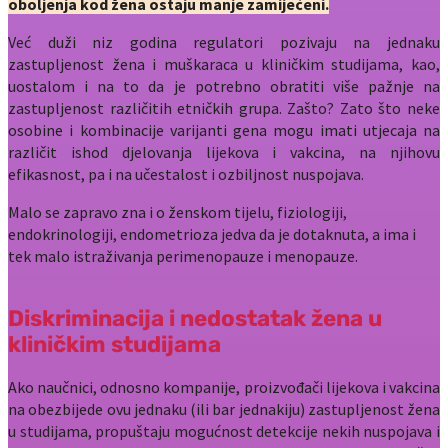
oboljenja kod žena ostaju manje zamijećeni.
Već duži niz godina regulatori pozivaju na jednaku
zastupljenost žena i muškaraca u kliničkim studijama, kao,
uostalom i na to da je potrebno obratiti više pažnje na
zastupljenost različitih etničkih grupa. Zašto? Zato što neke
osobine i kombinacije varijanti gena mogu imati utjecaja na
različit ishod djelovanja lijekova i vakcina, na njihovu
efikasnost, pa i na učestalost i ozbiljnost nuspojava.
Malo se zapravo zna i o ženskom tijelu, fiziologiji,
endokrinologiji, endometrioza jedva da je dotaknuta, a ima i
tek malo istraživanja perimenopauze i menopauze.
Diskriminacija i nedostatak žena u
kliničkim studijama
Ako naučnici, odnosno kompanije, proizvođači lijekova i vakcina
na obezbijede ovu jednaku (ili bar jednakiju) zastupljenost žena
u studijama, propuštaju mogućnost detekcije nekih nuspojava i