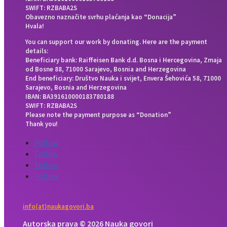
SWIFT: RZBABA2S
Obavezno naznačite svrhu plaćanja kao “Donacija”
Hvala!
You can support our work by donating. Here are the payment
details:
Beneficiary bank: Raiffeisen Bank d.d. Bosna i Hercegovina, Zmaja
od Bosne 88, 71000 Sarajevo, Bosnia and Herzegovina
End beneficiary: Društvo Nauka i svijet, Envera Šehovića 58, 71000
Sarajevo, Bosnia and Herzegovina
IBAN: BA391610000183780188
SWIFT: RZBABA2S
Please note the payment purpose as “Donation”
Thank you!
Follow
Follow
Follow
Follow
info(at)naukagovori.ba
Autorska prava © 2026 Nauka govori