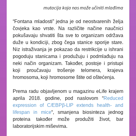
mutacija koja nas može učiniti mlađima
“Fontana mladosti” jedna je od neostvarenih želja
čovjeka kao vrste. Na različite načine naučnici
pokušavaju shvatiti šta sve to organizam održava
duže u kondiciji, zbog čega stanice sporije stare.
Niz istraživanja je pokazao da restrikcije u ishrani
pogoduju stanicama i produžuju i podmlađuju na
neki način organizam. Također, postoje i pristupi
koji proučavaju trošenje telomera, krajeva
hromosoma, koji hromosome štite od oštećenja.
Prema radu objavljenom u magazinu
eLife
krajem
aprila 2018. godine, pod naslovom “
Reduced
expression of C/EBPβ-LIP extends health- and
lifespan in mice
“,
smanjena biosinteza jednog
proteina također može produžiti život, bar
laboratorijskim miševima.