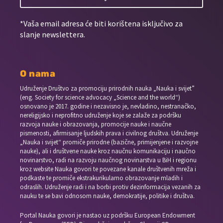
*Vaša email adresa će biti korištena isključivo za
slanje newslettera.
O nama
Udruženje Društvo za promociju prirodnih nauka „Nauka i svijet”
(eng. Society for science advocacy „Science and the world“)
osnovano je 2017. godine i nezavisno je, nevladino, nestranačko,
nereligijsko i neprofitno udruženje koje se zalaže za podršku
razvoja nauke i obrazovanja, promocije nauke i naučne
pismenosti, afirmisanje ljudskih prava i civilnog društva. Udruženje
„Nauka i svijet“ promiče prirodne (bazične, primijenjene i razvojne
nauke), ali i društvene nauke kroz naučnu komunikaciju i naučno
novinarstvo, radi na razvoju naučnog novinarstva u BiH i regionu
kroz website Nauka govori te povezane kanale društvenih mreža i
podkaste te promiče ekstrakurikularno obrazovanje mladih i
odraslih. Udruženje radi i na borbi protiv dezinformacija vezanih za
nauku te se bavi odnosom nauke, demokratije, politike i društva.
Portal Nauka govori je nastao uz podršku European Endowment