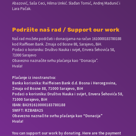
Abazović, Saša Ceci, Hilma Unkić. Slađan Tomić, Andrej Madunić i
Lara Pačak.
Podržite naš rad / Support our work
Naš rad možete podržati i donacijama na račun
1610000183780188
kod Raiffesen Bank. Zmaja od Bosne 88, Sarajevo, BiH.
Podaci o korisniku: Društvo Nauka i svijet, Envera Šehovića 58,
71000 Sarajevo
Obavezno naznačite svrhu plaćanja kao “Donacija”.
Hvala!
Plaćanje iz inostranstva:
Banka korisnika: Raiffeisen Bank d.d. Bosna i Hercegovina,
Zmaja od Bosne 88, 71000 Sarajevo, BiH
Podaci o korisniku: Društvo Nauka i svijet, Envera Šehovića 58,
71000 Sarajevo, BiH
IBAN: BA391610000183780188
SWIFT: RZBABA2S
Obavezno naznačite svrhu plaćanja kao “Donacija”
Hvala!
You can support our work by donating. Here are the payment