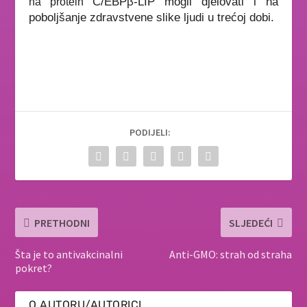
C/EBPβ-LIP mogli djelovati i na
na protein
poboljšanje zdravstvene slike ljudi u trećoj dobi.
PODIJELI:
PRETHODNI
SLJEDEĆI
Šta je to antivakcinalni
Anti-GMO: strah od straha
pokret?
O AUTORU/AUTORICI