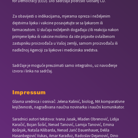
for Democracy (EED). Dio sadržaja podržao Glosarij CD.
Za obavijesti o indikacijama, mjerama opreza i neželjenim
dejstvima lijeka i vakcine posavjetujte se sa ljekarom ili
farmaceutom. U slučaju neželjenih događaja i/ili reakcija nakon
primjene lijeka ili vakcine molimo da iste prijavite ovlaštenom
zastupniku proizvođača u Vašoj zemlji, samom proizvođaču ili
nadležnoj Agenciji za lijekove i medicinska sredstva.
Sadržaje je moguće preuzimati samo integralno, uz navođenje
izvora i linka na sadržaj.
Impressum
Glavna urednica i osnivač: Jelena Kalinić, biolog, MA komparativne
književnosti, nagrađivana naučna novinarka i naučni komunikator.
Saradnici autori tekstova: Ivana Jasak, Mladen Obrenović, Lidija
Karačić, Bojan Šošić, Nenad Tanović, Lamija Tanović, Emina
Bošnjak, Nataša Kilibarda, Nenad Jarić Dauenhauer, Delila
Hasanbegović Vukas, Amar Karađuz, Radoslav Dejanović, Dino