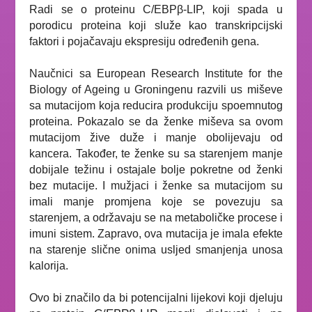
Radi se o proteinu C/
EBPβ-LIP, koji spada u
porodicu proteina koji služe kao transkripcijski
faktori i pojačavaju ekspresiju određenih gena.
Naučnici sa European Research Institute for the
Biology of Ageing u Groningenu razvili us miševe
sa mutacijom koja reducira produkciju spoemnutog
proteina. Pokazalo se da ženke miševa sa ovom
mutacijom žive duže i manje obolijevaju od
kancera. Također, te ženke su sa starenjem manje
dobijale težinu i ostajale bolje pokretne od ženki
bez mutacije. I mužjaci i ženke sa mutacijom su
imali manje promjena koje se povezuju sa
starenjem, a održavaju se na metaboličke procese i
imuni sistem. Zapravo, ova mutacija je imala efekte
na starenje slične onima usljed smanjenja unosa
kalorija.
Ovo bi značilo da bi potencijalni lijekovi koji djeluju