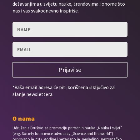
dešavanjima u svijetu nauke, trendovima i onome što
nas i vas svakodnevno inspiriše.
Prijavi se
*Vaša email adresa će biti korištena isključivo za
slanje newslettera.
O nama
Udruženje Društvo za promociju prirodnih nauka „Nauka i svijet”
(eng. Society for science advocacy „Science and the world“)
osnovano je 2017. godine i nezavisno je, nevladino, nestranačko,