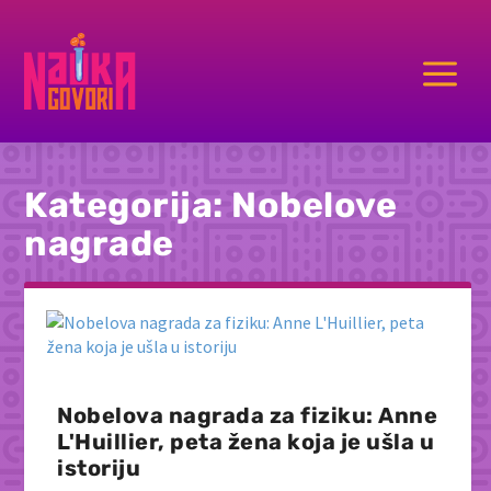
a
Kategorija:
Nobelove
nagrade
Nobelova nagrada za fiziku: Anne
L'Huillier, peta žena koja je ušla u
istoriju