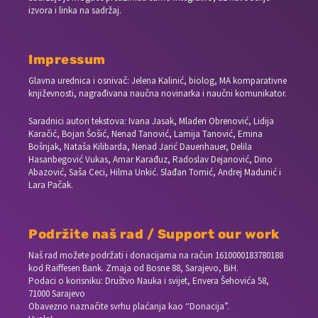
izvora i linka na sadržaj.
Impressum
Glavna urednica i osnivač: Jelena Kalinić, biolog, MA komparativne
književnosti, nagrađivana naučna novinarka i naučni komunikator.
Saradnici autori tekstova: Ivana Jasak, Mladen Obrenović, Lidija
Karačić, Bojan Šošić, Nenad Tanović, Lamija Tanović, Emina
Bošnjak, Nataša Kilibarda, Nenad Jarić Dauenhauer, Delila
Hasanbegović Vukas, Amar Karađuz, Radoslav Dejanović, Dino
Abazović, Saša Ceci, Hilma Unkić. Slađan Tomić, Andrej Madunić i
Lara Pačak.
Podržite naš rad / Support our work
Naš rad možete podržati i donacijama na račun
1610000183780188
kod Raiffesen Bank. Zmaja od Bosne 88, Sarajevo, BiH.
Podaci o korisniku: Društvo Nauka i svijet, Envera Šehovića 58,
71000 Sarajevo
Obavezno naznačite svrhu plaćanja kao “Donacija”.