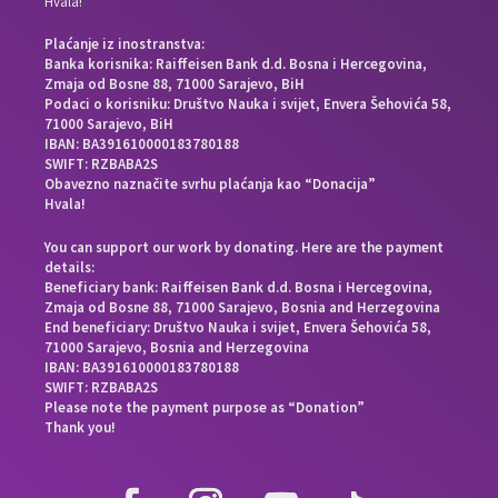
Hvala!
Plaćanje iz inostranstva:
Banka korisnika: Raiffeisen Bank d.d. Bosna i Hercegovina,
Zmaja od Bosne 88, 71000 Sarajevo, BiH
Podaci o korisniku: Društvo Nauka i svijet, Envera Šehovića 58,
71000 Sarajevo, BiH
IBAN: BA391610000183780188
SWIFT: RZBABA2S
Obavezno naznačite svrhu plaćanja kao “Donacija”
Hvala!
You can support our work by donating. Here are the payment
details:
Beneficiary bank: Raiffeisen Bank d.d. Bosna i Hercegovina,
Zmaja od Bosne 88, 71000 Sarajevo, Bosnia and Herzegovina
End beneficiary: Društvo Nauka i svijet, Envera Šehovića 58,
71000 Sarajevo, Bosnia and Herzegovina
IBAN: BA391610000183780188
SWIFT: RZBABA2S
Please note the payment purpose as “Donation”
Thank you!