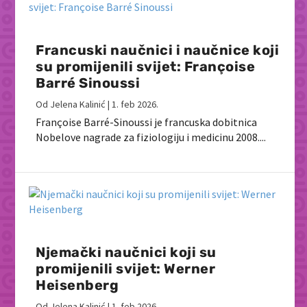
Francuski naučnici i naučnice koji
su promijenili svijet: Françoise
Barré Sinoussi
Od
Jelena Kalinić
|
1. feb 2026.
Françoise Barré-Sinoussi je francuska dobitnica
Nobelove nagrade za fiziologiju i medicinu 2008....
Njemački naučnici koji su
promijenili svijet: Werner
Heisenberg
Od
Jelena Kalinić
|
1. feb 2026.