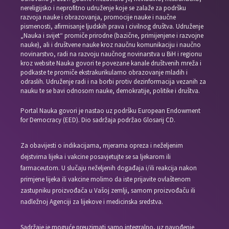
nereligijsko i neprofitno udruženje koje se zalaže za podršku
razvoja nauke i obrazovanja, promocije nauke i naučne
pismenosti, afirmisanje ljudskih prava i civilnog društva. Udruženje
„Nauka i svijet“ promiče prirodne (bazične, primijenjene i razvojne
nauke), ali i društvene nauke kroz naučnu komunikaciju i naučno
novinarstvo, radi na razvoju naučnog novinarstva u BiH i regionu
kroz website Nauka govori te povezane kanale društvenih mreža i
podkaste te promiče ekstrakurikularno obrazovanje mladih i
odraslih. Udruženje radi i na borbi protiv dezinformacija vezanih za
nauku te se bavi odnosom nauke, demokratije, politike i društva.
Portal Nauka govori je nastao uz podršku European Endowment
for Democracy (EED). Dio sadržaja podržao Glosarij CD.
Za obavijesti o indikacijama, mjerama opreza i neželjenim
dejstvima lijeka i vakcine posavjetujte se sa ljekarom ili
farmaceutom. U slučaju neželjenih događaja i/ili reakcija nakon
primjene lijeka ili vakcine molimo da iste prijavite ovlaštenom
zastupniku proizvođača u Vašoj zemlji, samom proizvođaču ili
nadležnoj Agenciji za lijekove i medicinska sredstva.
Sadržaje je moguće preuzimati samo integralno, uz navođenje