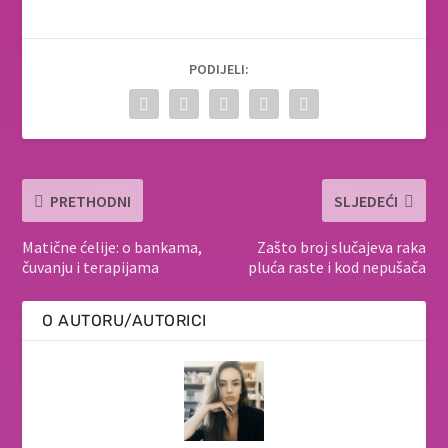
PODIJELI:
PRETHODNI
SLJEDEĆI
Matične ćelije: o bankama,
Zašto broj slučajeva raka
čuvanju i terapijama
pluća raste i kod nepušača
O AUTORU/AUTORICI