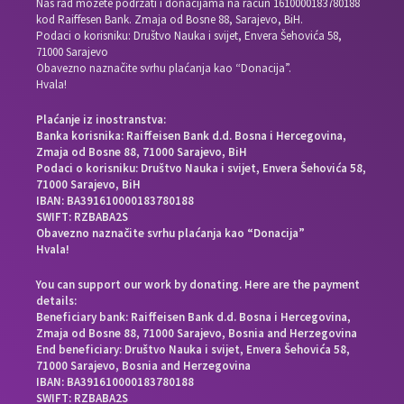
Naš rad možete podržati i donacijama na račun
1610000183780188
kod Raiffesen Bank. Zmaja od Bosne 88, Sarajevo, BiH.
Podaci o korisniku: Društvo Nauka i svijet, Envera Šehovića 58,
71000 Sarajevo
Obavezno naznačite svrhu plaćanja kao “Donacija”.
Hvala!
Plaćanje iz inostranstva:
Banka korisnika: Raiffeisen Bank d.d. Bosna i Hercegovina,
Zmaja od Bosne 88, 71000 Sarajevo, BiH
Podaci o korisniku: Društvo Nauka i svijet, Envera Šehovića 58,
71000 Sarajevo, BiH
IBAN: BA391610000183780188
SWIFT: RZBABA2S
Obavezno naznačite svrhu plaćanja kao “Donacija”
Hvala!
You can support our work by donating. Here are the payment
details:
Beneficiary bank: Raiffeisen Bank d.d. Bosna i Hercegovina,
Zmaja od Bosne 88, 71000 Sarajevo, Bosnia and Herzegovina
End beneficiary: Društvo Nauka i svijet, Envera Šehovića 58,
71000 Sarajevo, Bosnia and Herzegovina
IBAN: BA391610000183780188
SWIFT: RZBABA2S