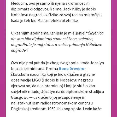
Međutim, ovo je samo ili njena skromnost ili
diplomatski odgovor. Naime, Jack Kilby je dobio
Nobelovu nagradu iz fizike za svoj rad na mikročipu,
kada je tek bio Master elektrotehnike.
U kasnijim godinama, iznijela je mišljenje: “
Činjenica
da sam bila diplomirani student i žena, zajedno,
degradirala je moj status u smislu primanja Nobelove
nagrade
“.
Ovo nije prvi put da je zbog svog spola i roda Jocelyn
bila diskriminirana. Prema
Ronu Dreveru
—
škotskom naučniku koji je bio uključen u glavne
opservacije LIGO (i dobio bi Nobelovu nagradu
vjerovatno, da nije preminuo) i koji je služio kao
savjetnik mladoj Jocelyn na dodiplomskom studiju u
Glasgowu — uskraćeno joj je zaposlenje u
najistaknutijem radioastronomskom centru u
Engleskoj sredinom 1960-ih zbog spola. Levin kaže: