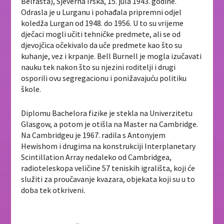
Belfasta), Sjeverna Irska, 15. jula 1943. godine.
Odrasla je u Lurganu i pohađala pripremni odjel
koledža Lurgan od 1948. do 1956. U to su vrijeme
dječaci mogli učiti tehničke predmete, ali se od
djevojčica očekivalo da uče predmete kao što su
kuhanje, vez i krpanje. Bell Burnell je mogla izučavati
nauku tek nakon što su njezini roditelji i drugi
osporili ovu segregacionu i ponižavajuću politiku
škole.
Diplomu Bachelora fizike je stekla na Univerzitetu
Glasgow, a potom je otišla na Master na Cambridge.
Na Cambridgeu je 1967. radila s Antonyjem
Hewishom i drugima na konstrukciji Interplanetary
Scintillation Array nedaleko od Cambridgea,
radioteleskopa veličine 57 teniskih igrališta, koji će
služiti za proučavanje kvazara, objekata koji su u to
doba tek otkriveni.