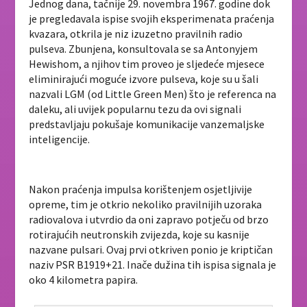
Jednog dana, tačnije 29. novembra 1967. godine dok
je pregledavala ispise svojih eksperimenata praćenja
kvazara, otkrila je niz izuzetno pravilnih radio
pulseva. Zbunjena, konsultovala se sa Antonyjem
Hewishom, a njihov tim proveo je sljedeće mjesece
eliminirajući moguće izvore pulseva, koje su u šali
nazvali LGM (od Little Green Men) što je referenca na
daleku, ali uvijek popularnu tezu da ovi signali
predstavljaju pokušaje komunikacije vanzemaljske
inteligencije.
Nakon praćenja impulsa korištenjem osjetljivije
opreme, tim je otkrio nekoliko pravilnijih uzoraka
radiovalova i utvrdio da oni zapravo potječu od brzo
rotirajućih neutronskih zvijezda, koje su kasnije
nazvane pulsari. Ovaj prvi otkriven ponio je kriptičan
naziv PSR B1919+21. Inače dužina tih ispisa signala je
oko 4 kilometra papira.