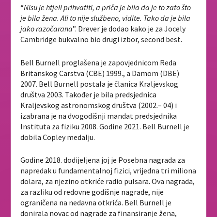
“
Nisu je htjeli prihvatiti, a priča je bila da je to zato što
je bila žena. Ali to nije službeno, vidite. Tako da je bila
jako razočarana
”. Drever je dodao kako je za Jocely
Cambridge bukvalno bio drugi izbor, second best.
Bell Burnell proglašena je zapovjednicom Reda
Britanskog Carstva (CBE) 1999., a Damom (DBE)
2007. Bell Burnell postala je članica Kraljevskog
društva 2003. Također je bila predsjednica
Kraljevskog astronomskog društva (2002.– 04) i
izabrana je na dvogodišnji mandat predsjednika
Instituta za fiziku 2008. Godine 2021. Bell Burnell je
dobila Copley medalju.
Godine 2018. dodijeljena joj je Posebna nagrada za
napredak u fundamentalnoj fizici, vrijedna tri miliona
dolara, za njezino otkriće radio pulsara. Ova nagrada,
za razliku od redovne godišnje nagrade, nije
ograničena na nedavna otkrića. Bell Burnell je
donirala novac od nagrade za finansiranje žena,