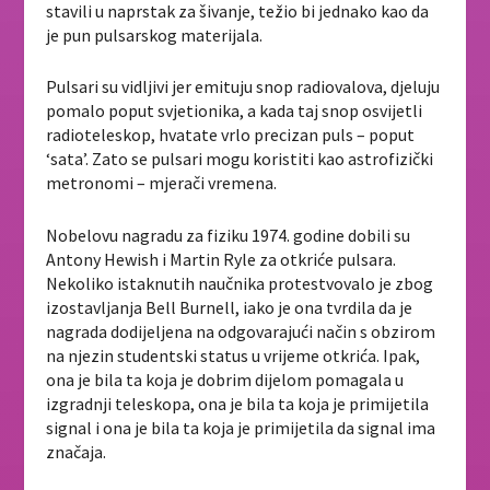
stavili u naprstak za šivanje, težio bi jednako kao da
je pun pulsarskog materijala.
Pulsari su vidljivi jer emituju snop radiovalova, djeluju
pomalo poput svjetionika, a kada taj snop osvijetli
radioteleskop, hvatate vrlo precizan puls – poput
‘sata’. Zato se pulsari mogu koristiti kao astrofizički
metronomi – mjerači vremena.
Nobelovu nagradu za fiziku 1974. godine dobili su
Antony Hewish i Martin Ryle za otkriće pulsara.
Nekoliko istaknutih naučnika protestvovalo je zbog
izostavljanja Bell Burnell, iako je ona tvrdila da je
nagrada dodijeljena na odgovarajući način s obzirom
na njezin studentski status u vrijeme otkrića. Ipak,
ona je bila ta koja je dobrim dijelom pomagala u
izgradnji teleskopa, ona je bila ta koja je primijetila
signal i ona je bila ta koja je primijetila da signal ima
značaja.