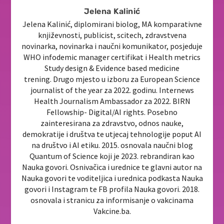
Jelena Kalinić
Jelena Kalinić, diplomirani biolog, MA komparativne
književnosti, publicist, scitech, zdravstvena
novinarka, novinarka i naučni komunikator, posjeduje
WHO infodemic manager certifikat i Health metrics
Study design & Evidence based medicine
trening. Drugo mjesto u izboru za European Science
journalist of the year za 2022. godinu. Internews
Health Journalism Ambassador za 2022. BIRN
Fellowship- Digital/AI rights. Posebno
zainteresirana za zdravstvo, odnos nauke,
demokratije i društva te utjecaj tehnologije poput AI
na društvo i AI etiku. 2015. osnovala naučni blog
Quantum of Science koji je 2023. rebrandiran kao
Nauka govori. Osnivačica i urednice te glavni autor na
Nauka govori te voditeljica i urednica podkasta Nauka
govori i Instagram te FB profila Nauka govori. 2018.
osnovala i stranicu za informisanje o vakcinama
Vakcine.ba.