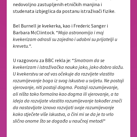
nedovoljno zastupljenih etničkih manjina i
studenata izbjeglica da postanu istraživači fizike.
Bel Burnell je kvekerka, kao i Frederic Sanger i
Barbara McClintock. “
Moja astronomija i moj
kvekerizam odrasli su zajedno i udobni su prijatelji u
krevetu.
“.
U razgovoru za BBC rekla je: “
Smatram da se
kvekerizam i istraživačka nauka jako, jako dobro slažu.
U kvekerstvu se od vas očekuje da razvijete vlastito
razumijevanje boga iz svog iskustva u svijetu. Ne postoji
vjerovanje, niti postoji dogma. Postoji razumijevanje,
ali ništa tako formalno kao dogma ili vjerovanje, a ta
ideja da razvijate vlastito razumijevanje također znači
da nastavljate iznova razvijati svoje razumijevanje
kako stječete više iskustva, a čini mi se da je to vrlo
slično onome što se događa u naučnoj metodi
“