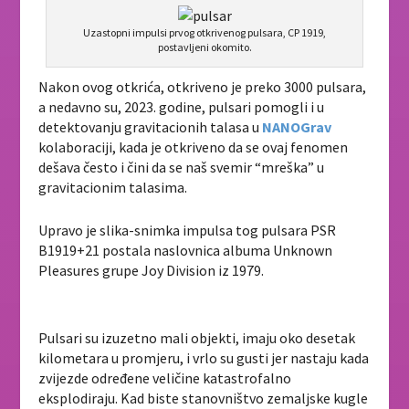
Uzastopni impulsi prvog otkrivenog pulsara, CP 1919,
postavljeni okomito.
Nakon ovog otkrića, otkriveno je preko 3000 pulsara,
a nedavno su, 2023. godine, pulsari pomogli i u
detektovanju gravitacionih talasa u
NANOGrav
kolaboraciji, kada je otkriveno da se ovaj fenomen
dešava često i čini da se naš svemir “mreška” u
gravitacionim talasima.
Upravo je slika-snimka impulsa tog pulsara PSR
B1919+21 postala naslovnica albuma Unknown
Pleasures grupe Joy Division iz 1979.
Pulsari su izuzetno mali objekti, imaju oko desetak
kilometara u promjeru, i vrlo su gusti jer nastaju kada
zvijezde određene veličine katastrofalno
eksplodiraju. Kad biste stanovništvo zemaljske kugle