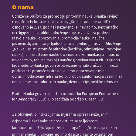
O nama
Udruženje Društvo za promociju prirodnih nauka „Nauka i svijet”
(eng. Society for science advocacy „Science and the world“)
osnovano je 2017. godine i nezavisno je, nevladino, nestranačko,
nereligijsko i neprofitno udruženje koje se zalaže za podršku
razvoja nauke i obrazovanja, promocije nauke i naučne
pismenosti, afirmisanje ljudskih prava i civilnog društva. Udruženje
„Nauka i svijet“ promiče prirodne (bazične, primijenjene i razvojne
nauke), ali i društvene nauke kroz naučnu komunikaciju i naučno
novinarstvo, radi na razvoju naučnog novinarstva u BiH i regionu
kroz website Nauka govori te povezane kanale društvenih mreža i
podkaste te promiče ekstrakurikularno obrazovanje mladih i
odraslih. Udruženje radi i na borbi protiv dezinformacija vezanih za
nauku te se bavi odnosom nauke, demokratije, politike i društva.
Portal Nauka govori je nastao uz podršku European Endowment
for Democracy (EED). Dio sadržaja podržao Glosarij CD.
Za obavijesti o indikacijama, mjerama opreza i neželjenim
dejstvima lijeka i vakcine posavjetujte se sa ljekarom ili
farmaceutom. U slučaju neželjenih događaja i/ili reakcija nakon
primjene lijeka ili vakcine molimo da iste prijavite ovlaštenom