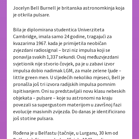
Jocelyn Bell Burnell je britanska astronomkinja koja
je otkrila pulsare.
Bila je diplomirana studentica Univerziteta
Cambridge, imala samo 24 godine, tragajući za
kvazarima 1967. kada je primijetila neobičan
zvjezdani radiosignal – brzi niz impulsa koji se
ponavlja svakih 1,337 sekundi. Ovaj međuzvjezdani
svjetionik nije stvorio čovjek, pa je u zabavi izvor
impulsa dobio nadimak LGM, za male zelene ljude –
little green men. U sljedećih nekoliko mjeseci, Bell je
pronašla još tri izvora radijskih impulsa pomnim
ispitivanjem. Oni su predstavljali novu klasu nebeskih
objekata – pulsare – koje su astronomi na kraju
povezali sa supergustom materijom u završnoj fazi
evolucije masivnih zvijezda. Do danas je identificirano
još stotine pulsara.
Rođena je u Belfastu (tačnije, u Lurganu, 30 km od