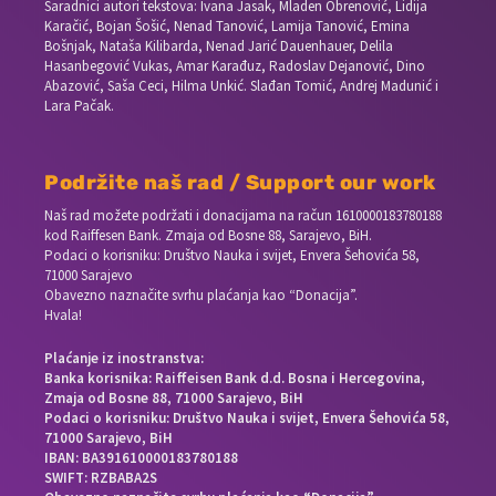
Saradnici autori tekstova: Ivana Jasak, Mladen Obrenović, Lidija
Karačić, Bojan Šošić, Nenad Tanović, Lamija Tanović, Emina
Bošnjak, Nataša Kilibarda, Nenad Jarić Dauenhauer, Delila
Hasanbegović Vukas, Amar Karađuz, Radoslav Dejanović, Dino
Abazović, Saša Ceci, Hilma Unkić. Slađan Tomić, Andrej Madunić i
Lara Pačak.
Podržite naš rad / Support our work
Naš rad možete podržati i donacijama na račun
1610000183780188
kod Raiffesen Bank. Zmaja od Bosne 88, Sarajevo, BiH.
Podaci o korisniku: Društvo Nauka i svijet, Envera Šehovića 58,
71000 Sarajevo
Obavezno naznačite svrhu plaćanja kao “Donacija”.
Hvala!
Plaćanje iz inostranstva:
Banka korisnika: Raiffeisen Bank d.d. Bosna i Hercegovina,
Zmaja od Bosne 88, 71000 Sarajevo, BiH
Podaci o korisniku: Društvo Nauka i svijet, Envera Šehovića 58,
71000 Sarajevo, BiH
IBAN: BA391610000183780188
SWIFT: RZBABA2S