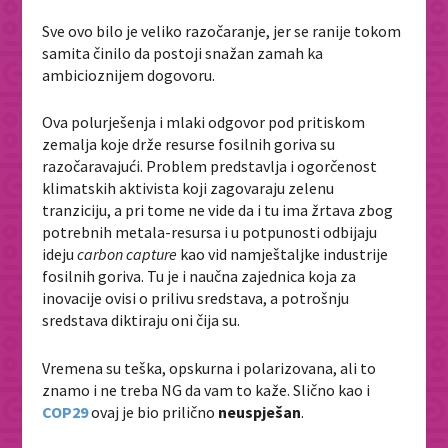
Sve ovo bilo je veliko razočaranje, jer se ranije tokom
samita činilo da postoji snažan zamah ka
ambicioznijem dogovoru.
Ova polurješenja i mlaki odgovor pod pritiskom
zemalja koje drže resurse fosilnih goriva su
razočaravajući. Problem predstavlja i ogorčenost
klimatskih aktivista koji zagovaraju zelenu
tranziciju, a pri tome ne vide da i tu ima žrtava zbog
potrebnih metala-resursa i u potpunosti odbijaju
ideju
carbon capture
kao vid namještaljke industrije
fosilnih goriva. Tu je i naučna zajednica koja za
inovacije ovisi o prilivu sredstava, a potrošnju
sredstava diktiraju oni čija su.
Vremena su teška, opskurna i polarizovana, ali to
znamo i ne treba NG da vam to kaže. Slično kao i
COP29
ovaj je bio prilično
neuspješan
.