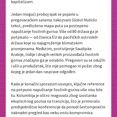
kapitalizam.
Jedan mogući proboj ipak se pojavio u
pregovaračkim salama: takozvani
Global Mutirão
tekst, predložena mapa puta za postepeno
napuštanje fosilnih goriva. Više od 80 država ga je
potpisalo — od članica EU do pacifičkih ostrvskih
država koje su najugroženije klimatskim
promjenama. Međutim, protivljenje Saudijske
Arabije, Indije i drugih velikih proizvođača fosilnih
goriva značajno ga je oslabilo. Pregovori su se odužili
i ušli u produžetak, što nije pomogao ni požar zbog
kojeg je jedan dan rasprave odgođen.
Kada je konačni sporazum usvojen, ključne reference
na potpuno napuštanje fosilnih goriva više nisu bile
tu. Kolumbija je oštro reagovala zbog izostanka
eksplicitnog poziva na tranziciju, što je primoralo
predsjedništvo konferencije da ponudi šestomjesečni
naknadni pregled kao neku vrstu kompromisa.