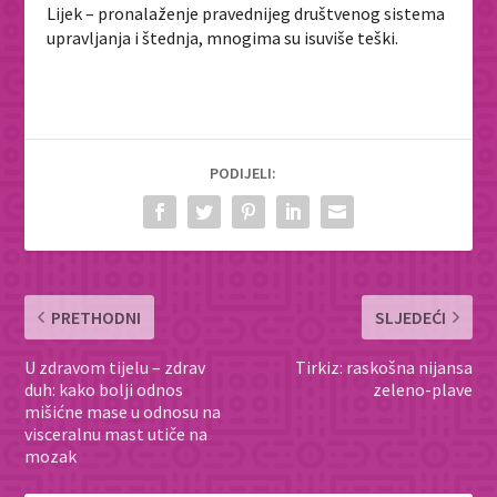
Lijek – pronalaženje pravednijeg društvenog sistema
upravljanja i štednja, mnogima su isuviše teški.
PODIJELI:
PRETHODNI
SLJEDEĆI
U zdravom tijelu – zdrav
Tirkiz: raskošna nijansa
duh: kako bolji odnos
zeleno-plave
mišićne mase u odnosu na
visceralnu mast utiče na
mozak