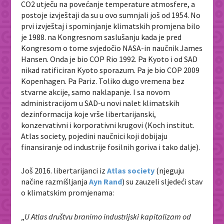
CO2 utječu na povećanje temperature atmosfere, a
postoje izvještaji da su u ovo sumnjali još od 1954. No
prvi izvještaj i spominjanje klimatskih promjena bilo
je 1988. na Kongresnom saslušanju kada je pred
Kongresom o tome svjedočio NASA-in naučnik James
Hansen. Onda je bio COP Rio 1992. Pa Kyoto i od SAD
nikad ratificiran Kyoto sporazum. Pa je bio COP 2009
Kopenhagen. Pa Pariz. Toliko dugo vremena bez
stvarne akcije, samo naklapanje. I sa novom
administracijom u SAD-u novi nalet klimatskih
dezinformacija koje vrše libertarijanski,
konzervativni i korporativni krugovi (Koch institut.
Atlas society, pojedini naučnici koji dobijaju
finansiranje od industrije fosilnih goriva i tako dalje).
Još 2016. libertarijanci iz
Atlas society
(njeguju
načine razmišljanja
Ayn Rand
) su zauzeli sljedeći stav
o klimatskim promjenama:
„
U Atlas društvu branimo industrijski kapitalizam od