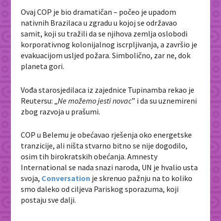
Ovaj COP je bio dramatičan – počeo je upadom
nativnih Brazilaca u zgradu u kojoj se održavao
samit, koji su tražili da se njihova zemlja oslobodi
korporativnog kolonijalnog iscrpljivanja, a završio je
evakuacijom usljed požara. Simbolično, zar ne, dok
planeta gori.
Vođa starosjedilaca iz zajednice Tupinamba rekao je
Reutersu: „
Ne možemo jesti novac
” i da su uznemireni
zbog razvoja u prašumi.
COP u Belemu je obećavao rješenja oko energetske
tranzicije, ali ništa stvarno bitno se nije dogodilo,
osim tih birokratskih obećanja. Amnesty
International se nada snazi naroda, UN je hvalio usta
svoja,
Conversation
je skrenuo pažnju na to koliko
smo daleko od ciljeva Pariskog sporazuma, koji
postaju sve dalji.