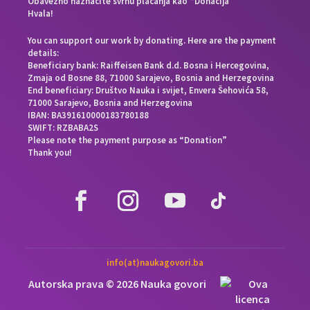
Obavezno naznačite svrhu plaćanja kao “Donacija”
Hvala!
You can support our work by donating. Here are the payment
details:
Beneficiary bank: Raiffeisen Bank d.d. Bosna i Hercegovina,
Zmaja od Bosne 88, 71000 Sarajevo, Bosnia and Herzegovina
End beneficiary: Društvo Nauka i svijet, Envera Šehovića 58,
71000 Sarajevo, Bosnia and Herzegovina
IBAN: BA391610000183780188
SWIFT: RZBABA2S
Please note the payment purpose as “Donation”
Thank you!
info(at)naukagovori.ba
Autorska prava © 2026 Nauka govori