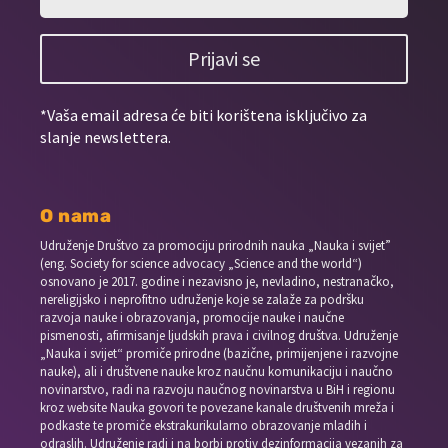
Prijavi se
*Vaša email adresa će biti korištena isključivo za
slanje newslettera.
O nama
Udruženje Društvo za promociju prirodnih nauka „Nauka i svijet”
(eng. Society for science advocacy „Science and the world“)
osnovano je 2017. godine i nezavisno je, nevladino, nestranačko,
nereligijsko i neprofitno udruženje koje se zalaže za podršku
razvoja nauke i obrazovanja, promocije nauke i naučne
pismenosti, afirmisanje ljudskih prava i civilnog društva. Udruženje
„Nauka i svijet“ promiče prirodne (bazične, primijenjene i razvojne
nauke), ali i društvene nauke kroz naučnu komunikaciju i naučno
novinarstvo, radi na razvoju naučnog novinarstva u BiH i regionu
kroz website Nauka govori te povezane kanale društvenih mreža i
podkaste te promiče ekstrakurikularno obrazovanje mladih i
odraslih. Udruženje radi i na borbi protiv dezinformacija vezanih za