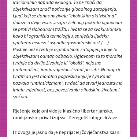
iracionalnih napada ekologa. To ne znači da
objektivizam znači poricanje globalnog zatopljenja.
Ljudi koji se danas nazivaju “ekološkim aktivistima”
dolaze u dvije vrste. Jezgra Zelenog pokreta uglavnom
se protivi slobodnom tržištu i hvata se za svaku slamku
kako bi ograničila tehnologiju, spriječila ljudsku
upotrebu resursa i usporila gospodarski rast.(…)
Postoje neke tvrdnje o globalnom zatopljenju koje bi
objektivizam odmah odbacio. Uglavnom su to moralne
tvrdnje da divlje životinje ili “okoliš”, nejasno
protumačeni, imaju vrijednost sami po sebi. Nemaju je:
tvrditi da jest moralna pogreška koju je Ayn Rand
nazvala “intrinsicizmom”, tvrdeći da stvari jednostavno
imaju vrijednost, bez povezivanja s ljudskim životom i
srećom.
”
Rješenje koje oni vide je klasično libertarijansko,
randijansko: privatizuj sve. Dereguliši ulogu države.
Iz ovoga je jasno da je neprijatelj čovječanstva kasni