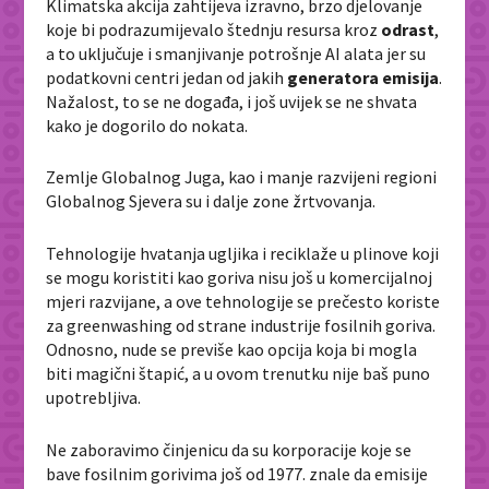
Klimatska akcija zahtijeva izravno, brzo djelovanje
koje bi podrazumijevalo štednju resursa kroz
odrast
,
a to uključuje i smanjivanje potrošnje AI alata jer su
podatkovni centri jedan od jakih
generatora emisija
.
Nažalost, to se ne događa, i još uvijek se ne shvata
kako je dogorilo do nokata.
Zemlje Globalnog Juga, kao i manje razvijeni regioni
Globalnog Sjevera su i dalje zone žrtvovanja.
Tehnologije hvatanja ugljika i reciklaže u plinove koji
se mogu koristiti kao goriva nisu još u komercijalnoj
mjeri razvijane, a ove tehnologije se prečesto koriste
za greenwashing od strane industrije fosilnih goriva.
Odnosno, nude se previše kao opcija koja bi mogla
biti magični štapić, a u ovom trenutku nije baš puno
upotrebljiva.
Ne zaboravimo činjenicu da su korporacije koje se
bave fosilnim gorivima još od 1977. znale da emisije