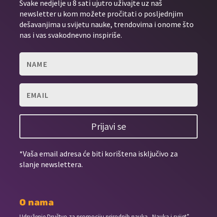
Svake nedjelje u 8 sati ujutro uživajte uz naš
newsletter u kom možete pročitati o posljednjim
dešavanjima u svijetu nauke, trendovima i onome što
nas i vas svakodnevno inspiriše.
Prijavi se
*Vaša email adresa će biti korištena isključivo za
slanje newslettera.
O nama
Udruženje Društvo za promociju prirodnih nauka „Nauka i svijet”