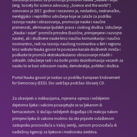
(eng. Society for science advocacy „Science and the world“)
osnovano je 2017. godine i nezavisno je, nevladino, nestranačko,
nereligijsko i neprofitno udruženje koje se zalaže za podršku
razvoja nauke i obrazovanja, promocije nauke i naučne
pismenosti, afirmisanje ljudskih prava i civilnog društva. Udruženje
„Nauka i svijet“ promiče prirodne (bazične, primijenjene i razvojne
nauke), ali i društvene nauke kroz naučnu komunikaciju i naučno
novinarstvo, radi na razvoju naučnog novinarstva u BiH i regionu
kroz website Nauka govori te povezane kanale društvenih mreža i
podkaste te promiče ekstrakurikularno obrazovanje mladih i
odraslih. Udruženje radi i na borbi protiv dezinformacija vezanih za
nauku te se bavi odnosom nauke, demokratije, politike i društva.
Portal Nauka govori je nastao uz podršku European Endowment
for Democracy (EED). Dio sadržaja podržao Glosarij CD.
Za obavijesti o indikacijama, mjerama opreza i neželjenim
dejstvima lijeka i vakcine posavjetujte se sa ljekarom ili
farmaceutom. U slučaju neželjenih događaja i/ili reakcija nakon
primjene lijeka ili vakcine molimo da iste prijavite ovlaštenom
zastupniku proizvođača u Vašoj zemlji, samom proizvođaču ili
nadležnoj Agenciji za lijekove i medicinska sredstva.