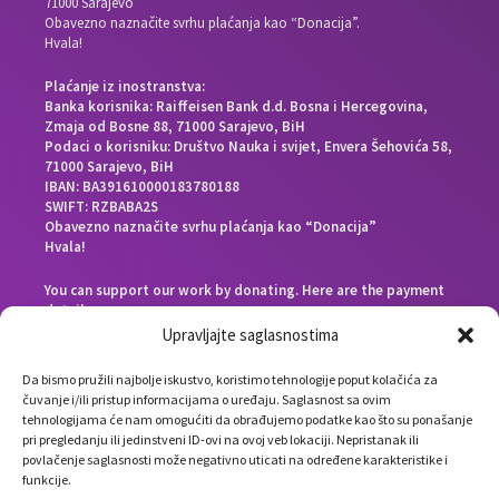
71000 Sarajevo
Obavezno naznačite svrhu plaćanja kao “Donacija”.
Hvala!
Plaćanje iz inostranstva:
Banka korisnika: Raiffeisen Bank d.d. Bosna i Hercegovina,
Zmaja od Bosne 88, 71000 Sarajevo, BiH
Podaci o korisniku: Društvo Nauka i svijet, Envera Šehovića 58,
71000 Sarajevo, BiH
IBAN: BA391610000183780188
SWIFT: RZBABA2S
Obavezno naznačite svrhu plaćanja kao “Donacija”
Hvala!
You can support our work by donating. Here are the payment
details:
Beneficiary bank: Raiffeisen Bank d.d. Bosna i Hercegovina,
Upravljajte saglasnostima
Zmaja od Bosne 88, 71000 Sarajevo, Bosnia and Herzegovina
End beneficiary: Društvo Nauka i svijet, Envera Šehovića 58,
Da bismo pružili najbolje iskustvo, koristimo tehnologije poput kolačića za
71000 Sarajevo, Bosnia and Herzegovina
čuvanje i/ili pristup informacijama o uređaju. Saglasnost sa ovim
IBAN: BA391610000183780188
tehnologijama će nam omogućiti da obrađujemo podatke kao što su ponašanje
SWIFT: RZBABA2S
pri pregledanju ili jedinstveni ID-ovi na ovoj veb lokaciji. Nepristanak ili
Please note the payment purpose as “Donation”
povlačenje saglasnosti može negativno uticati na određene karakteristike i
Thank you!
funkcije.