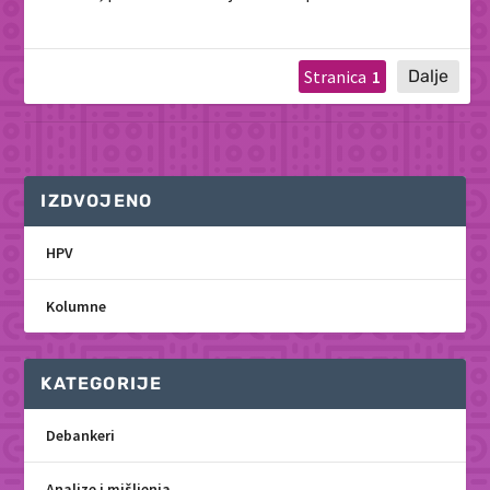
1
IZDVOJENO
HPV
Kolumne
KATEGORIJE
Debankeri
Analize i mišljenja