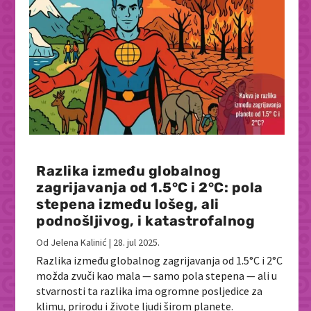
Razlika između globalnog
zagrijavanja od 1.5°C i 2°C: pola
stepena između lošeg, ali
podnošljivog, i katastrofalnog
Od
Jelena Kalinić
|
28. jul 2025.
Razlika između globalnog zagrijavanja od 1.5°C i 2°C
možda zvuči kao mala — samo pola stepena — ali u
stvarnosti ta razlika ima ogromne posljedice za
klimu, prirodu i živote ljudi širom planete.