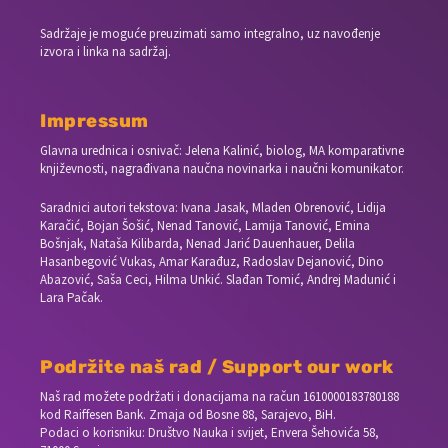
Sadržaje je moguće preuzimati samo integralno, uz navođenje
izvora i linka na sadržaj.
Impressum
Glavna urednica i osnivač: Jelena Kalinić, biolog, MA komparativne
književnosti, nagrađivana naučna novinarka i naučni komunikator.
Saradnici autori tekstova: Ivana Jasak, Mladen Obrenović, Lidija
Karačić, Bojan Šošić, Nenad Tanović, Lamija Tanović, Emina
Bošnjak, Nataša Kilibarda, Nenad Jarić Dauenhauer, Delila
Hasanbegović Vukas, Amar Karađuz, Radoslav Dejanović, Dino
Abazović, Saša Ceci, Hilma Unkić. Slađan Tomić, Andrej Madunić i
Lara Pačak.
Podržite naš rad / Support our work
Naš rad možete podržati i donacijama na račun
1610000183780188
kod Raiffesen Bank. Zmaja od Bosne 88, Sarajevo, BiH.
Podaci o korisniku: Društvo Nauka i svijet, Envera Šehovića 58,